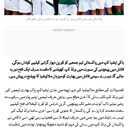
پاکستانی ٹیم سیمی فائنل میں آج کوریہ سے مد مقابل ہو گی۔۔ فوٹو: فائل
ہاکی ایشیا کپ میں پاکستانی ٹیم جمعے کو کورین دیوار گرانے کیلیے کوشاں ہوگی،
فائنل میں پہنچنے کی صورت میں ورلڈ کپ کھیلنے کا مقصد صرف ایک فتح دور رہ
جائے گا، دوسرے سیمی فائنل میں بھارت کو میزبان ملائیشیا کا چیلنج درپیش ہے۔
تفصیلات کے مطابق ملائیشیا کے شہر ایپوہ میں جاری ایشیاکپ پاک بھارت ٹیموں کے
لیے ورلڈ کپ تک رسائی کا آخری موقع ہے، روایتی حریف ٹیمیں اپنے پولز میں سرفہرست
رہتے ہوئے ناک آئوٹ مرحلے تک پہنچیں، گرین شرٹس کو کوریا کیخلاف فتح کیلیے
سخت محنت کرنا پڑے گی، پاکستان کا جنوبی کوریا سے آخری سامنا ورلڈ لیگ کے
تیسرے رائونڈ میں ہوا جس میں حریف ٹیم4-3 سے فتحیاب رہی تھی، اسی ناکامی نے
پاکستان کی ورلڈ کپ میں رسائی کی مہم کو شدید دھچکا پہنچایا، ایونٹ میں شکست