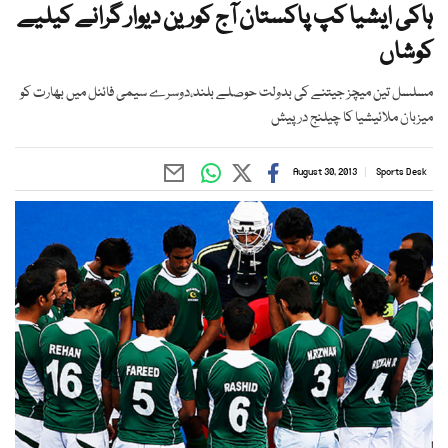
ہاکی ایشیا کپ پاکستان آج کورین دیوار گرانے کیلیے
کوشاں
مسلسل تین میچز جیتنے کی بدولت حوصلے بلند،دوسرے سیمی فائنل میں بھارت کو
میزبان ملائیشیا کا چیلنج درپیش
August 30, 2013
Sports Desk