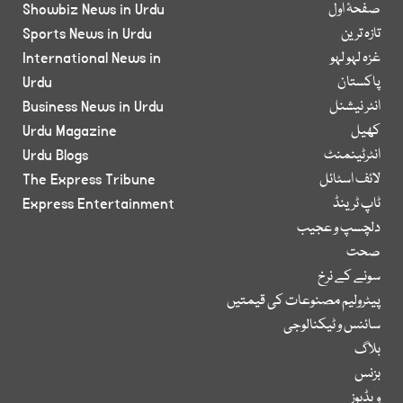
صفحۂ اول
Showbiz News in Urdu
تازہ ترین
Sports News in Urdu
غزہ لہو لہو
International News in
پاکستان
Urdu
انٹر نیشنل
Business News in Urdu
کھیل
Urdu Magazine
انٹرٹینمنٹ
Urdu Blogs
لائف اسٹائل
The Express Tribune
ٹاپ ٹرینڈ
Express Entertainment
دلچسپ و عجیب
صحت
سونے کے نرخ
پیٹرولیم مصنوعات کی قیمتیں
سائنس و ٹیکنالوجی
بلاگ
بزنس
ویڈیوز