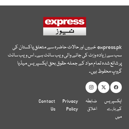
express.pk
خبروں اور حالات حاضرہ سے متعلق پاکستان کی
سب سے زیادہ وزٹ کی جانے والی ویب سائٹ ہے۔ اس ویب سائٹ
پر شائع شدہ تمام مواد کے جملہ حقوق بحق ایکسپریس میڈیا
گروپ محفوظ ہیں۔
ایکسپریس
ضابطہ
Privacy
Contact
کے بارے
اخلاق
Policy
Us
میں