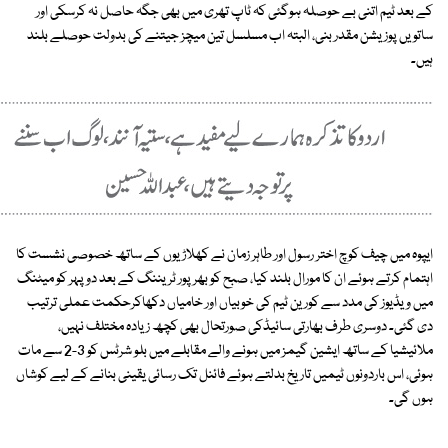
کے بعد ٹیم اتنی بے حوصلہ ہوگئی کہ ٹاپ تھری میں بھی جگہ حاصل نہ کرسکی اور
ساتویں پوزیشن مقدر بنی، البتہ اب مسلسل تین میچز جیتنے کی بدولت حوصلے بلند
ہیں۔
ایپوہ میں چیف کوچ اختر رسول اور طاہر زمان نے کھلاڑیوں کے ساتھ خصوصی نشست کا
اہتمام کرتے ہوئے ان کا مورال بلند کیا، صبح کو بھرپور ٹریننگ کے بعد دوپہر کو میٹنگ
میں ویڈیوز کی مدد سے کورین ٹیم کی خوبیاں اور خامیاں دکھاکرحکمت عملی ترتیب
دی گئی۔ دوسری طرف بھارتی سائیڈکی صورتحال بھی کچھ زیادہ مختلف نہیں،
ملائیشیا کے ساتھ ایشین گیمز میں ہونے والے مقابلے میں بلو شرٹس کو 3-2 سے مات
ہوئی، اس باردونوں ٹیمیں تاریخ بدلتے ہوئے فائنل تک رسائی یقینی بنانے کے لیے کوشاں
ہوں گی۔