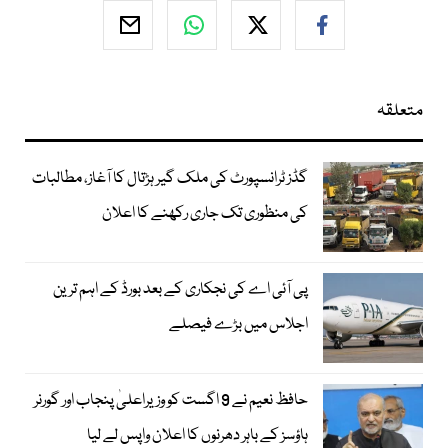
متعلقہ
گڈز ٹرانسپورٹ کی ملک گیر ہڑتال کا آغاز، مطالبات
کی منظوری تک جاری رکھنے کا اعلان
پی آئی اے کی نجکاری کے بعد بورڈ کے اہم ترین
اجلاس میں بڑے فیصلے
حافظ نعیم نے 9 اگست کو وزیراعلیٰ پنجاب اور گورنر
ہاؤسز کے باہر دھرنوں کا اعلان واپس لے لیا