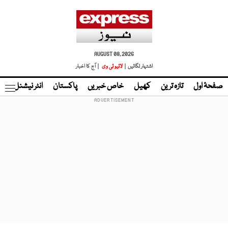
AUGUST 08, 2026
اشتہار لگائیں |
لائیو ٹی وی
| آج کا اخبار
صفحۂ اول
تازہ ترین
کھیل
خاص خبریں
پاکستان
انٹر نیشنل
ٹا