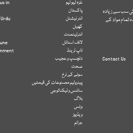
غزہ لہو لہو
ws in
پاکستان
کی سب سے زیادہ
انٹر نیشنل
 Urdu
 تمام مواد کے
کھیل
انٹرٹینمنٹ
لائف اسٹائل
bune
ٹاپ ٹرینڈ
inment
دلچسپ و عجیب
Contact Us
صحت
سونے کے نرخ
پیٹرولیم مصنوعات کی قیمتیں
سائنس و ٹیکنالوجی
بلاگ
بزنس
ویڈیوز
جرائم