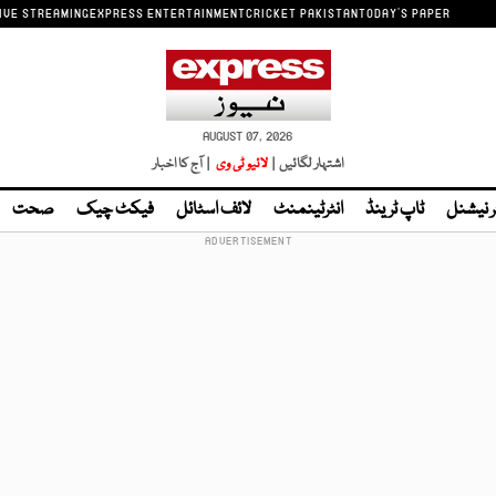
IVE STREAMING
EXPRESS ENTERTAINMENT
CRICKET PAKISTAN
TODAY'S PAPER
AUGUST 07, 2026
اشتہار لگائیں |
لائیو ٹی وی
| آج کا اخبار
ر نیشنل
ٹاپ ٹرینڈ
انٹرٹینمنٹ
لائف اسٹائل
فیکٹ چیک
صحت