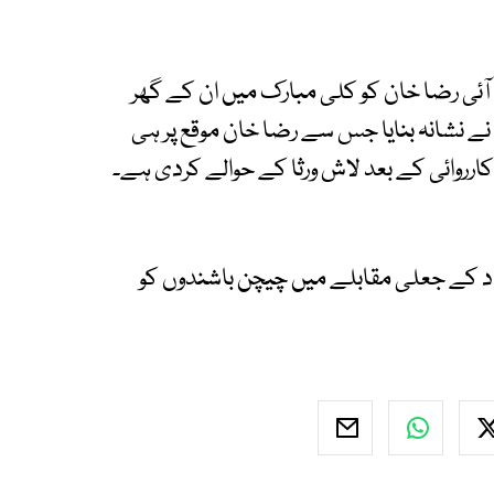
 آئی رضا خان کو کلی مبارک میں ان کے گھر
نے نشانہ بنایا جس سے رضا خان موقع پر ہی
ارروائی کے بعد لاش ورثا کے حوالے کردی ہے۔
کو مئی 2011 میں خروٹ آباد کے جعلی مقابلے میں چیچن باشندوں کو