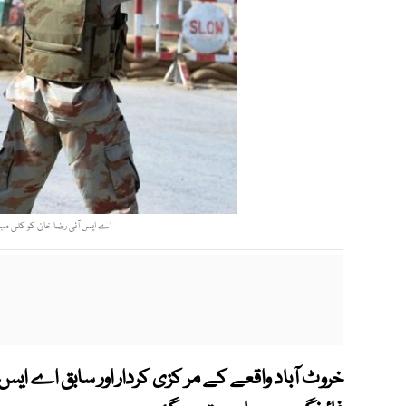
اے ایس آئی رضا خان کو کلی مبارک
خروٹ آباد واقعے کے مر کزی کردار اور سابق اے ایس 