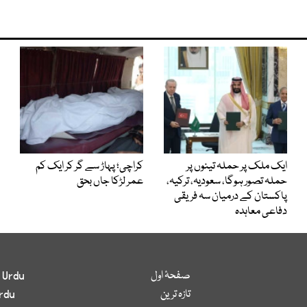
ایک ملک پر حملہ تینوں پر
کراچی؛ پہاڑ سے گر کر ایک کم
حملہ تصور ہوگا، سعودیہ، ترکیہ،
عمر لڑکا جاں بحق
پاکستان کے درمیان سہ فریقی
دفاعی معاہدہ
صفحۂ اول
 Urdu
تازہ ترین
rdu