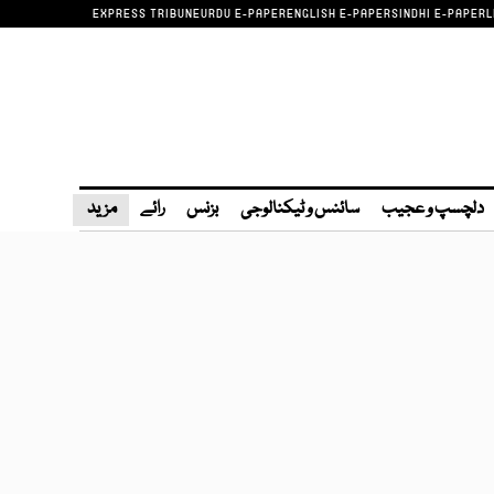
EXPRESS TRIBUNE
URDU E-PAPER
ENGLISH E-PAPER
SINDHI E-PAPER
L
دلچسپ و عجیب
سائنس و ٹیکنالوجی
بزنس
رائے
مزید