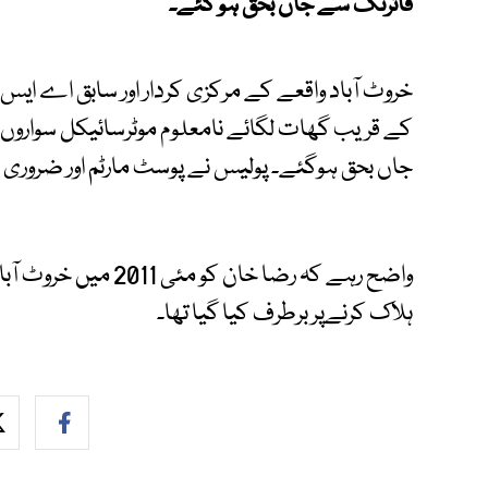
فائرنگ سے جاں بحق ہو گئے۔
خروٹ آباد واقعے کے مرکزی کردار اور سابق اے ایس
کے قریب گھات لگائے نامعلوم موٹرسائیکل سواروں 
جاں بحق ہوگئے۔ پولیس نے پوسٹ مارٹم اور ضروری ک
واضح رہے کہ رضا خان 
ہلاک کرنےپر برطرف کیا گیا تھا۔