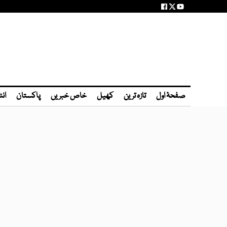
صفحۂ اول
تازہ ترین
کھیل
خاص خبریں
پاکستان
انٹ