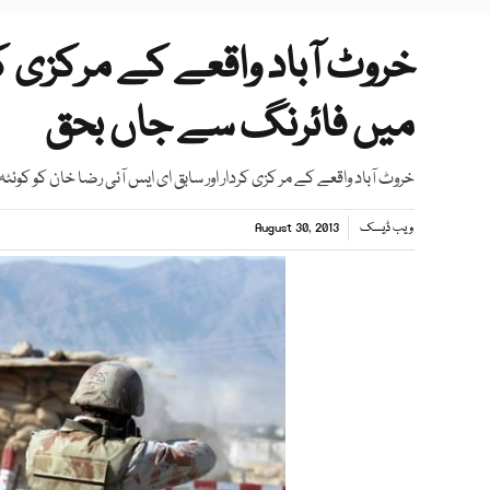
خروٹ آباد واقعے کے مرکزی ک
میں فائرنگ سے جاں بحق
خروٹ آباد واقعے کے مر کزی کردار اور سابق ای ایس آئی رضا خان کو کوئٹہ
ویب ڈیسک
August 30, 2013