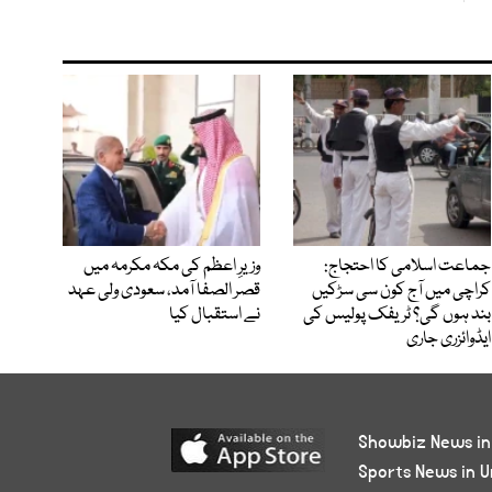
جماعت اسلامی کا احتجاج:
وزیرِ اعظم کی مکہ مکرمہ میں
کراچی میں آج کون سی سڑکیں
قصر الصفا آمد، سعودی ولی عہد
بند ہوں گی؟ ٹریفک پولیس کی
نے استقبال کیا
ایڈوائزری جاری
Showbiz News in
Sports News in U