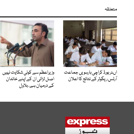
متعلقہ
اںٹر بورڈ کراچی بارہویں جماعت
وزیراعظم سے کوئی شکایت نہیں
آرٹس ریگولر کے نتائج کا اعلان
اصل لڑائی ان کے اپنے خاندان
کے درمیان ہے، بلاول