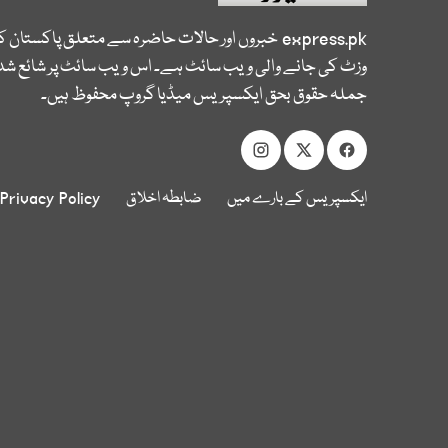
express.pk
خبروں اور حالات حاضرہ سے متعلق پاکستان 
وزٹ کی جانے والی ویب سائٹ ہے۔ اس ویب سائٹ پر شائع شدہ
جملہ حقوق بحق ایکسپریس میڈیا گروپ محفوظ ہیں۔
ایکسپریس کے بارے میں
ضابطہ اخلاق
Privacy Policy