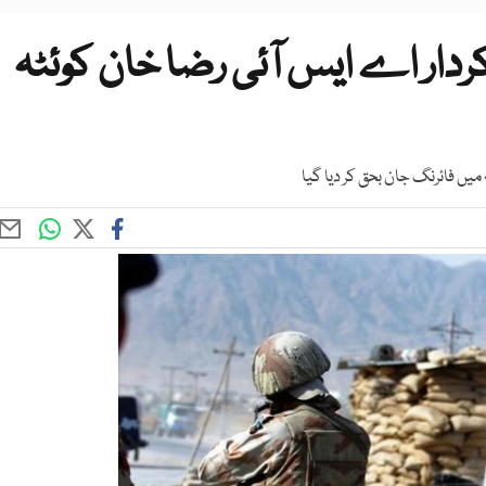
ردار اے ایس آئی رضا خان کوئٹہ
 میں فائرنگ جان بحق کر دیا گیا