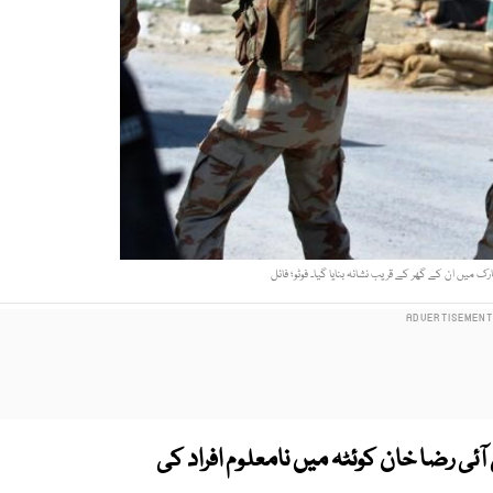
 میں ان کے گھر کے قریب نشانہ بنایا گیا۔ فوٹو؛ فائل
آئی رضا خان کوئٹہ میں نامعلوم افراد کی