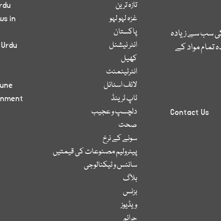
تازہ ترین
rdu
غزہ لہو لہو
ws in
پاکستان
کی سب سے زیادہ
انٹر نیشنل
 Urdu
 تمام مواد کے
کھیل
انٹرٹینمنٹ
لائف اسٹائل
bune
ٹاپ ٹرینڈ
inment
دلچسپ و عجیب
Contact Us
صحت
سونے کے نرخ
پیٹرولیم مصنوعات کی قیمتیں
سائنس و ٹیکنالوجی
بلاگ
بزنس
ویڈیوز
جرائم