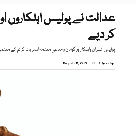
عدالت نے پولیس اہلکاروں اور
کر دیے
پولیس افسران واہلکار اور گواہان و مدعی مقدمہ اسٹریٹ کرائم کے مقدمے میں گواہی ک
August 30, 2013
Staff Reporter