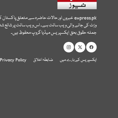
express.pk
خبروں اور حالات حاضرہ سے متعلق پاکستان 
وزٹ کی جانے والی ویب سائٹ ہے۔ اس ویب سائٹ پر شائع شدہ
جملہ حقوق بحق ایکسپریس میڈیا گروپ محفوظ ہیں۔
ایکسپریس کے بارے میں
ضابطہ اخلاق
Privacy Policy