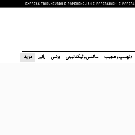
EXPRESS TRIBUNE
URDU E-PAPER
ENGLISH E-PAPER
SINDHI E-PAPER
L
دلچسپ و عجیب
سائنس و ٹیکنالوجی
بزنس
رائے
مزید