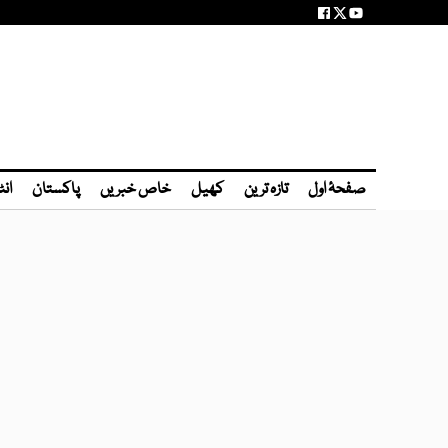
صفحۂ اول
تازہ ترین
کھیل
خاص خبریں
پاکستان
انٹ