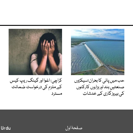
حب میں پانی کا بحران؛سیکڑوں
کراچی: اغوا اور گینگ ریپ کیس
صنعتیں بند اور ہزاروں کارکنوں
کے ملزم کی درخواست ضمانت
کی بیروزگاری کے خدشات
مسترد
صفحۂ اول
 Urdu