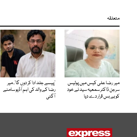
متعلقہ
میر رضا علی کیس میں پولیس
’پیسے جلد ادا کر دوں گا‘، میر
سرجن ڈاکٹر سمعیہ سید نے خود
رضا کے والد کی اہم آڈیو سامنے
کو بے بس قرار دے دیا
آگئی