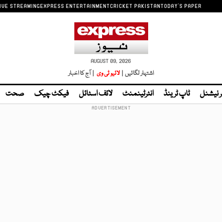
IVE STREAMING
EXPRESS ENTERTAINMENT
CRICKET PAKISTAN
TODAY'S PAPER
AUGUST 09, 2026
اشتہار لگائیں |
لائیو ٹی وی
| آج کا اخبار
ر نیشنل
ٹاپ ٹرینڈ
انٹرٹینمنٹ
لائف اسٹائل
فیکٹ چیک
صحت