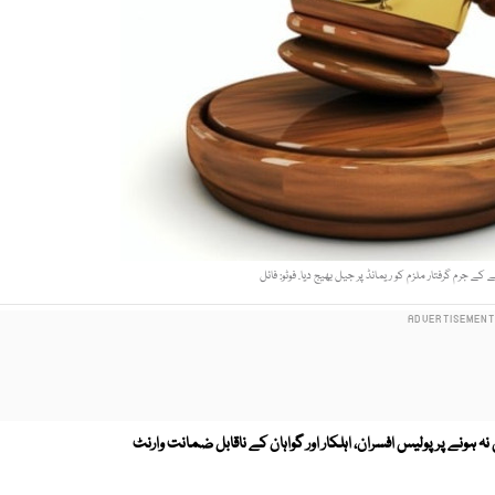
ے جرم گرفتار ملزم کو ریمانڈ پر جیل بھیج دیا. فوٹو: فائل
ہونے پر پولیس افسران، اہلکار اور گواہان کے ناقابل ضمانت وارنٹ