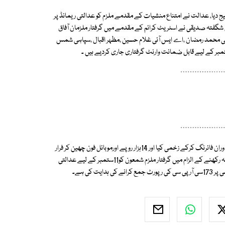
یج دیا، عدالت نے امتناع منشیات کے مقدمے ملزم کو عدالتی ریمانڈ پر
گفتہ صدیقی نے اسٹریٹ کرائم کے مقدمے میں گرفتار ملزمان آفاق
آئی محمد رمضان ،اے ایس آئی غلام حسین ،مظہر اقبال ،سپاہی شمس
سرجانی تھانے کی حدود میںملزمان نے2008 میں اسلام کو اسٹریٹ کرائم کے دوران فائرنگ کرکے زخمی کیا اور 14ہزار روپے اورموبائل فون چھین کر فرار
ہوگئے تھے، جوڈیشل مجسٹریٹ جنوبی ممتاز علی سولنگی نے غیر قانونی اسلحہ رکھنے کے الزام میں گرفتار ملزم شمعون کو11ستمبر کے لیے عدالتی
 کی ہے۔