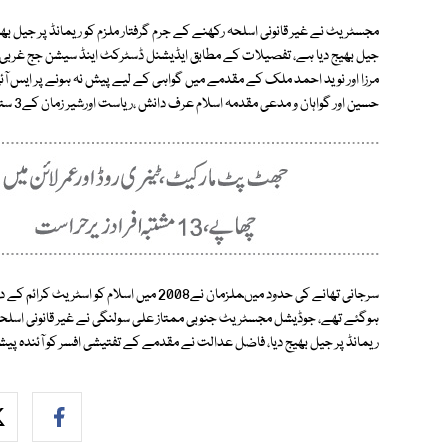
مجسٹریٹ نے غیر قانونی اسلحہ رکھنے کے جرم گرفتار ملزم کو ریمانڈ پر جیل بھ
جیل بھیج دیا ہے، تفصیلات کے مطابق ایڈیشنل ڈسٹرکٹ اینڈ سیشن جج غربی ش
مرزا اور نوید احمد ملک کے مقدمے میں گواہی کے لیے پیش نہ ہونے پر ایس 
حسین اور گواہان و مدعی مقدمہ اسلام عرف دانش ،ریاست اورشیر زمان کے3 ستمبر کے لیے قابل ضمانت وارنٹ گرفتاری جاری کردیے ہیں ۔
ریمانڈ پر جیل بھیج دیا، فاضل عدالت نے مقدمے کے تفتیشی افسر کو آئندہ پیشی پر 173سی آر پی سی کی رپورٹ جمع کرانے کی ہدایت