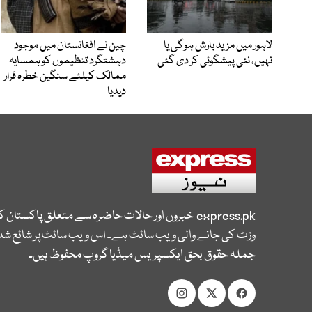
لاہور میں مزید بارش ہوگی یا
چین نے افغانستان میں موجود
نہیں، نئی پیشگوئی کر دی گئی
دہشتگرد تنظیموں کو ہمسایہ
ممالک کیلئے سنگین خطرہ قرار
دیدیا
express.pk
خبروں اور حالات حاضرہ سے متعلق پاکستان 
وزٹ کی جانے والی ویب سائٹ ہے۔ اس ویب سائٹ پر شائع شدہ
جملہ حقوق بحق ایکسپریس میڈیا گروپ محفوظ ہیں۔