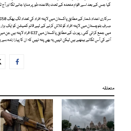
گیا جس کے بعد اسے اقوام متحدہ کے تحت باقاعدہ طور پر منایا جانے لگا اور آج ت
صرف بلوچستان میں لاپتہ افراد کو تلاش کرنے کے لیے قائم کمیشن کو ایک ہز
آنے کی آس لگائے بیٹھے ہیں لیکن انہیں یہ بھی پتہ نہیں کہ ان کا پیارا زندہ ہے یا
متعلقہ