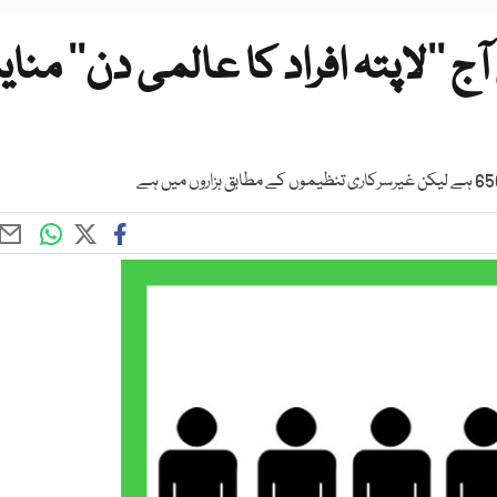
’’لاپتہ افراد کا عالمی دن‘‘ منایا