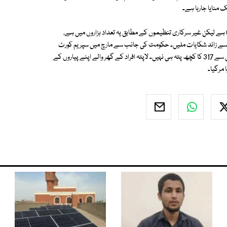
ک منایا جارہا ہے۔
سرکاری اعداد شمار کے مطابق پاکستان میں لاپتہ افراد کی تعداد لگ بھگ 650 ہے لیکن غیر سرکاری تنظیموں کے مطابق یہ تعداد ہزاروں میں ہے،
ار سے زائد شکایات ملیں۔ حکومت کی جانب سے مارچ میں سپریم کورٹ
میں جمع کرائی گئی رپورٹ کے مطابق پاکستان میں 637 افراد لاپتہ ہیں جن میں سے 317 کا کچھ پتہ ہی نہیں۔ لاپتہ افراد کے گھر والے اپنے پیاروں کے
 مرگیا۔