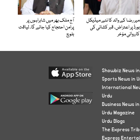
میر رضا کے والد کا نئے میڈیکل
آج ملک بھر میں شاہراہوں پر
بورڈ پر اعتراض، قبر کشائی کی
پرامن احتجاج کیا جائے گا، لیاقت
کارروائی مؤخر
بلوچ
Showbiz News in
Sports News in U
International Ne
Urdu
Business News in
Urdu Magazine
Urdu Blogs
The Express Tri
Express Enterta