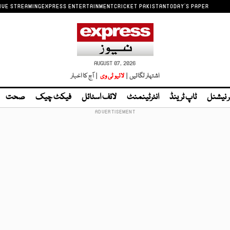
IVE STREAMING
EXPRESS ENTERTAINMENT
CRICKET PAKISTAN
TODAY'S PAPER
AUGUST 07, 2026
اشتہار لگائیں |
لائیو ٹی وی
| آج کا اخبار
ر نیشنل
ٹاپ ٹرینڈ
انٹرٹینمنٹ
لائف اسٹائل
فیکٹ چیک
صحت