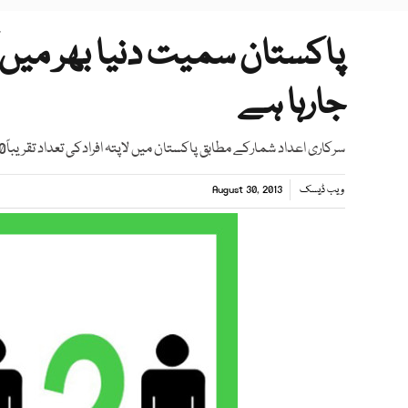
پاکستان سمیت دنیا بھر میں آج 
جارہا ہے
سرکاری اعداد شمارکے مطابق پاکستان میں لاپتہ افرادکی تعداد تقریباً650 ہے لیکن غیرسرکاری تنظیموں کے مطابق ہزاروں میں ہے
ویب ڈیسک
August 30, 2013