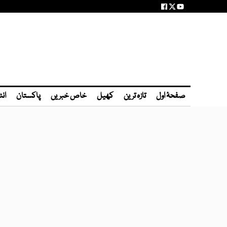
صفحۂ اول
تازہ ترین
کھیل
خاص خبریں
پاکستان
انٹ