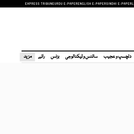
EXPRESS TRIBUNE
URDU E-PAPER
ENGLISH E-PAPER
SINDHI E-PAPER
L
دلچسپ و عجیب
سائنس و ٹیکنالوجی
بزنس
رائے
مزید