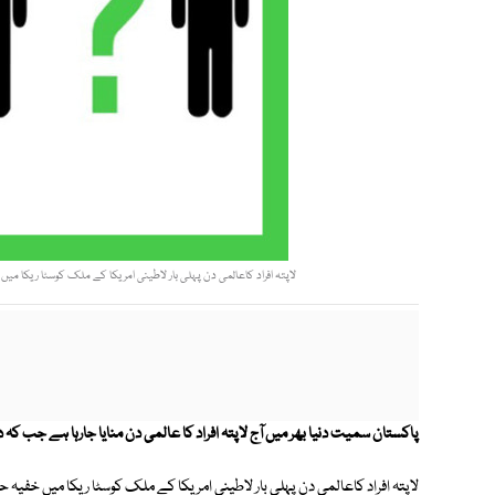
لاپتہ افراد کاعالمی دن پہلی بار لاطینی امریکا کے ملک کوسٹا ریکا میں خفیہ حراست ک
پاکستان سمیت دنیا بھر میں آج لاپتہ افراد کا عالمی دن منایا جارہا ہے جب کہ دنیا بھر میں اب تک 6