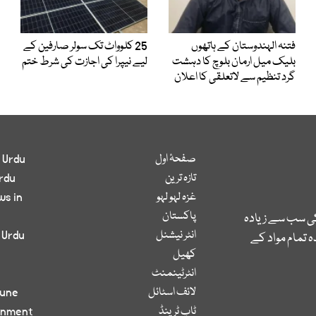
فتنہ الہندوستان کے ہاتھوں
25 کلوواٹ تک سولر صارفین کے
بلیک میل ارمان بلوچ کا دہشت
لیے نیپرا کی اجازت کی شرط ختم
گرد تنظیم سے لاتعلقی کا اعلان
صفحۂ اول
 Urdu
تازہ ترین
rdu
غزہ لہو لہو
ws in
پاکستان
کی سب سے زیادہ
انٹر نیشنل
 Urdu
 تمام مواد کے
کھیل
انٹرٹینمنٹ
لائف اسٹائل
bune
ٹاپ ٹرینڈ
inment