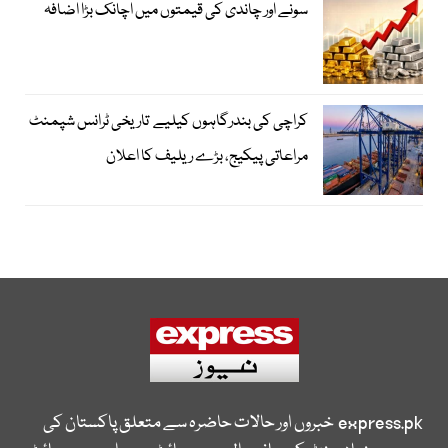
سونے اور چاندی کی قیمتوں میں اچانک بڑا اضافہ
کراچی کی بندرگاہوں کیلیے تاریخی ٹرانس شپمنٹ
مراعاتی پیکیج، بڑے ریلیف کا اعلان
express.pk
خبروں اور حالات حاضرہ سے متعلق پاکستان کی