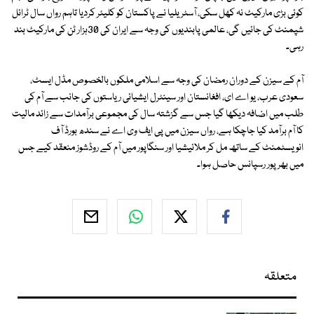
کوئی بڑی مارکیٹ نہ کھل سکی، آسٹریلیا نے پاکستان کو کلیئر کردیا تاہم رواں سال ٹرائل
شپمنٹ کی جائیں گی، عالمی پابندیوں کی وجہ سے ایران کی 30ہزار ٹن کی مارکیٹ بند
رہی۔
آم کے سیزن کے دوران رمضان کی وجہ سے اسلامی ملکوں بالخصوص مڈل ایسٹ،
سعودی عرب، یو اے ای، افغانستان اور سینٹرل ایشیائی ریاستوں کی جانب سے آم کی
طلب میں اضافہ دیکھا گیا جس سے گزشتہ سال کی مجموعی برآمدات سے زائد مالیت
کا آم برآمد کیا جاچکا ہے، رواں سیزن میں پی ایف وی اے نے سندھ بورڈ آف
انویسٹمنٹ کے ساتھ مل کر ملائیشیا اور سنگاپور میں آم کے روڈشوز منعقد کیے جس
میں بھرپور رسپانس حاصل ہوا۔
متعلقہ