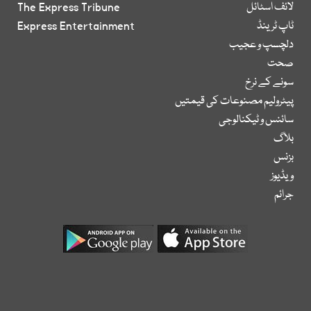
لائف اسٹائل
The Express Tribune
ٹاپ ٹرینڈ
Express Entertainment
دلچسپ و عجیب
صحت
سونے کے نرخ
پیٹرولیم مصنوعات کی قیمتیں
سائنس و ٹیکنالوجی
بلاگ
بزنس
ویڈیوز
جرائم