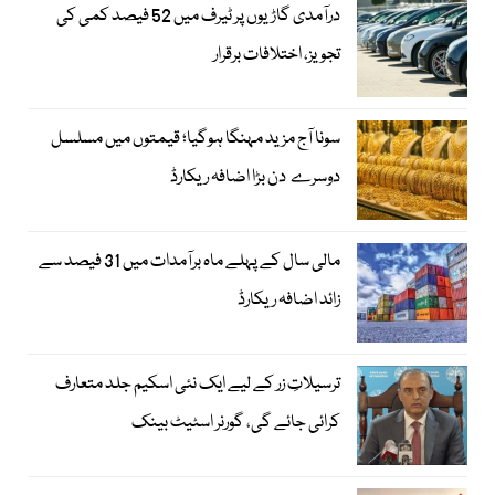
درآمدی گاڑیوں پر ٹیرف میں 52 فیصد کمی کی
تجویز، اختلافات برقرار
سونا آج مزید مہنگا ہوگیا؛ قیمتوں میں مسلسل
دوسرے دن بڑا اضافہ ریکارڈ
مالی سال کے پہلے ماہ برآمدات میں 31 فیصد سے
زائد اضافہ ریکارڈ
ترسیلاتِ زر کے لیے ایک نئی اسکیم جلد متعارف
کرائی جائے گی، گورنر اسٹیٹ بینک