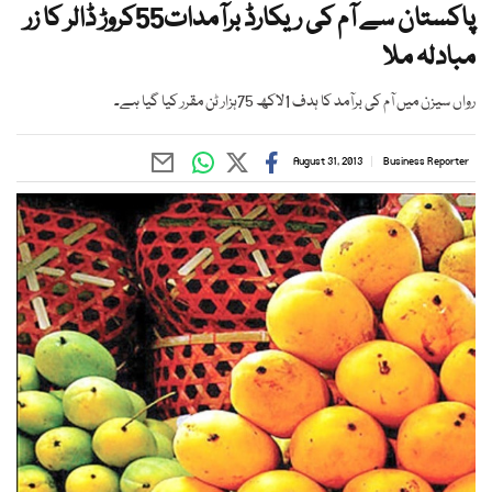
پاکستان سے آم کی ریکارڈ برآمدات55کروڑ ڈالر کا زر
مبادلہ ملا
رواں سیزن میں آم کی برآمد کا ہدف 1لاکھ 75ہزار ٹن مقرر کیا گیا ہے۔
August 31, 2013
Business Reporter