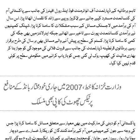
تاہم برطانیہ کے ڈپارٹمنٹ آف انوائرمنٹ فوڈ اینڈ رورل افیئرز کی جانب سے پاکستانی آم
کی کنسائمنٹ مسترد کیے جانے سے 2کروڑ روپے سے زائد کا نقصان اٹھانا پڑا، اس سال
آم کی برآمد میں لاجسٹک مسائل کے سبب مشکلات کا سامنا کرنا پڑا، شپنگ کمپنیوں
نے برآمدی کنسائنمنٹ پورٹ سے تاخیر سے اٹھائے جبکہ ایئرلائنز میں بھی جگہ کی
کمی کا سامنا کرنا پڑا، کسٹم کی سطح پر پیش آنے والے مسائل بھی ہر سال کی طرح برقرار
رہے، برطانوی قرنطینہ ڈپارٹمنٹ کی جانب سے فروٹ فلائی کی موجودگی کو جواز بنا کر
بھاری مالیت کی کھیپ روک لی گئی جس کو بازیاب کرانے میں حکومتی سطح پر کوئی
قدم نہیں کیا گیا۔
پاکستانی آم کو دبئی کی مارکیٹ میں بھی معیار سے متعلق مسائل کا سامنا کرنا پڑا جس
کی وجہ سے جون کے مہینے میں آم کے برآمدکنندگان کو ریکارڈ خسارے سے دوچار
ہونا پڑا، رواں سیزن میں جاپان کو محدود پیمانے پر کمرشل ایکسپورٹ شروع ہوگئی تاہم