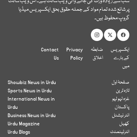
سب سے زیادہ وزٹ کی جانے والی ویب سائٹ ہے۔ اس ویب سائٹ
پر شائع شدہ تمام مواد کے جملہ حقوق بحق ایکسپریس میڈیا
گروپ محفوظ ہیں۔
ایکسپریس
ضابطہ
Privacy
Contact
کے بارے
اخلاق
Policy
Us
میں
صفحۂ اول
Showbiz News in Urdu
تازہ ترین
Sports News in Urdu
غزہ لہو لہو
International News in
پاکستان
Urdu
انٹر نیشنل
Business News in Urdu
کھیل
Urdu Magazine
انٹرٹینمنٹ
Urdu Blogs