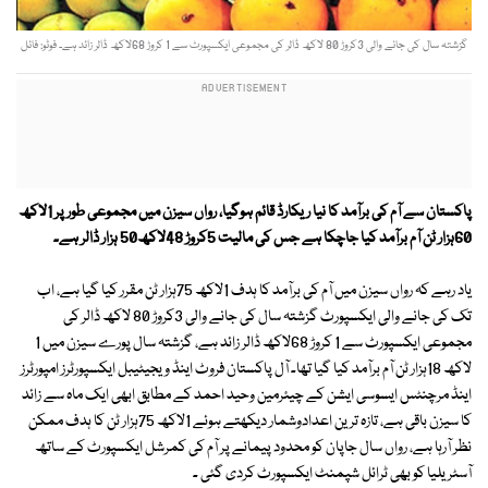
گزشتہ سال کی جانے والی 3کروڑ 80 لاکھ ڈالر کی مجموعی ایکسپورٹ سے 1 کروڑ 68لاکھ ڈالر زائد ہے۔ فوٹو: فائل
پاکستان سے آم کی برآمد کا نیا ریکارڈ قائم ہوگیا، رواں سیزن میں مجموعی طور پر 1لاکھ
60ہزار ٹن آم برآمد کیا جاچکا ہے جس کی مالیت 5کروڑ 48لاکھ50 ہزار ڈالر ہے۔
یاد رہے کہ رواں سیزن میں آم کی برآمد کا ہدف 1لاکھ 75ہزار ٹن مقرر کیا گیا ہے، اب
تک کی جانے والی ایکسپورٹ گزشتہ سال کی جانے والی 3کروڑ 80 لاکھ ڈالر کی
مجموعی ایکسپورٹ سے 1 کروڑ 68لاکھ ڈالر زائد ہے، گزشتہ سال پورے سیزن میں 1
لاکھ 18ہزار ٹن آم برآمد کیا گیا تھا۔ آل پاکستان فروٹ اینڈ ویجیٹیبل ایکسپورٹرز امپورٹرز
اینڈ مرچنٹس ایسوسی ایشن کے چیئرمین وحید احمد کے مطابق ابھی ایک ماہ سے زائد
کا سیزن باقی ہے، تازہ ترین اعدادوشمار دیکھتے ہوئے 1لاکھ 75ہزار ٹن کا ہدف ممکن
نظر آرہا ہے، رواں سال جاپان کو محدود پیمانے پر آم کی کمرشل ایکسپورٹ کے ساتھ
آسٹریلیا کو بھی ٹرائل شپمنٹ ایکسپورٹ کردی گئی ۔