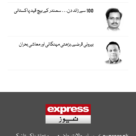
100 سے زائد دن… سمندر کے بیچ قید پاکستانی
بیرونی قرضے،بڑھتی مہنگائی اور معاشی بحران