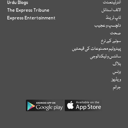
انٹرٹینمنٹ
Urdu Blogs
لائف اسٹائل
The Express Tribune
ٹاپ ٹرینڈ
Express Entertainment
دلچسپ و عجیب
صحت
سونے کے نرخ
پیٹرولیم مصنوعات کی قیمتیں
سائنس و ٹیکنالوجی
بلاگ
بزنس
ویڈیوز
جرائم