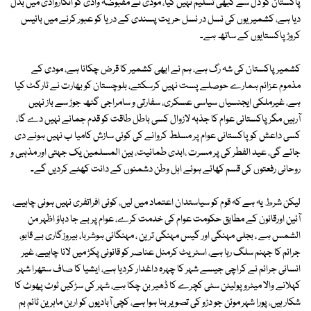
پاکستان کو دل سے کبھی تسلیم نہیں کیا، مودی نے مقبوضہ وادی کو انگاروادی میں بدل
دیا ہے، کشمیریوں کی نسل در نسل حریت پسندی کے دریا کو عبور کرنے میں بائیس
کروڑ پاکستایوں کے ساتھ ہے۔
کشمیر پاکستان کی شہ رگ ہے، ہم نے ابھی کشمیر کا قرض چکانا ہے، مودی کے
مذموم عزائم ہمارے حوصلے پست نہیں کرسکتے، بلوچستان کو بھارت نے ٹارگٹ کیا
ہے، غیرملکی ایجنسیاں سیاسی عسکری، سفارتی و سامراجی گٹھ جوڑ سے باز نہیں
آرہیں مگر پاکستانی عوام کا جذبہ لازوال کسی باطل طاقت کو قدم جمانے نہیں دے گا،
کسی داعش کو پاکستانی عوام پر مسلط کروانے کی کوئی سازش کامیا ب نہیں ہونے دی
جائے گی، عید الفطر کی پر مسرت ،ابدی طمانیت، بین المسلمین یک جہتی اور مذہبی و
روحانی رفعتوں کی قسم کھائے ہوئے اہل وطن دشمنوں کے دانت کھٹے کردیں گے۔
لیکن شرط یہ ہے کہ قوم کو سیاستدان اعتماد میں لیں، کوئی افراتفری نہیں ہونی چاہیے،
آئین اورقانون کے مطابق حکومت عوام کی خدمت کرے، عوام پر بے جا دباؤ اظہر من
الشمس ہے ، بجلی مہنگی اور گیس مہنگی ترین ، مہنگائی ہوشربا، بیروزگاری بے قابو،
جرائم کا جہنم سلگ رہا ہے، اسٹریٹ کرمنل عناصر کو قانونی پکڑ میں لانا چاہیے، غیر
انسانی جرائم نے کراچی جیسے شہر کا چہرہ داغدار کردیا ہے، ایشیا کا صاف ستھرا شہر
کہلانے والا میٹروپولیٹن سٹی کچرے کا ڈھیر بن چکا ہے، شہر کی سڑکیں ٹوٹ پھوٹ کا
شکار ہیں، پورا شہر موئن جو دڑو کی تصویر بنا ہوا ہے، کچی آبادیوں کو اربن ماہرین ٹائم بم