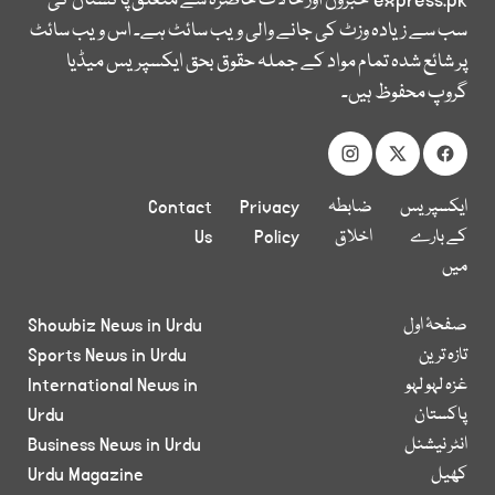
express.pk
خبروں اور حالات حاضرہ سے متعلق پاکستان کی
سب سے زیادہ وزٹ کی جانے والی ویب سائٹ ہے۔ اس ویب سائٹ
پر شائع شدہ تمام مواد کے جملہ حقوق بحق ایکسپریس میڈیا
گروپ محفوظ ہیں۔
ایکسپریس
ضابطہ
Privacy
Contact
کے بارے
اخلاق
Policy
Us
میں
صفحۂ اول
Showbiz News in Urdu
تازہ ترین
Sports News in Urdu
غزہ لہو لہو
International News in
پاکستان
Urdu
انٹر نیشنل
Business News in Urdu
کھیل
Urdu Magazine