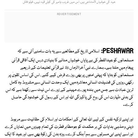
عید کی خوشیاں لامتناعی ہیں، اس میں غریب وامیر کی کوئی قید نہیں۔ فوٹو: فائل
PESHAWAR:
اسلامی تاریخ کے مطالعے سے یہ بات سامنے آتی ہے کہ
مسلمانوں کو عیدالفطر کی بے پایاں خوشیاں منانے کا بنیادی درس ایک آفاقی قرآنی
پیغام میں ملتا ہے۔ ہمارے نبی آخراالزماںﷺ نے قرآنی تعلیمات کے ذریعے
مسلمانوں کو بتایا کہ پہلی امتوں پر بھی روزے فرض کیے گئے ، اس کی اساس تقویٰ پر
رکھی،روزوں کی فضیلت انسانی معاشرہ میں ایک وحدت انسانی سے مشروط وہ کامل
ترین عبادت ہے جس میں بندہ پورے مہینے کے زورے اس نیت سے رکھتا ہے کہ اس
کی بدنی طہارت اس کی روح کی پاکیزگی اللہ اور اس کے رسول کی خوشنودگی حاصل
کرے۔
اور اپنے تزکیہ نفس کے لیے اللہ تعالی کے احکامات اور اسلام کی حقانیت سے مربوط
دینی و مذہبی ہدایات کی ہر حکمت کو جو مظاہر فطرت کی تمام چیزوں میں نمایاں کرے
اور اسے اپنے ابی مسرتوں سے ہم آہنگ کرے۔ روزہ بدن کی زکوۃ بھی ہے، اور عید کا ایک