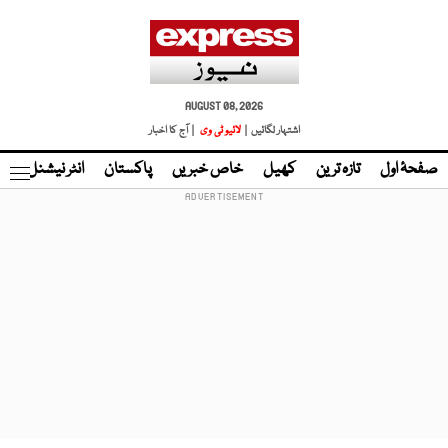
AUGUST 08, 2026
اشتہار لگائیں |
لائیو ٹی وی
| آج کا اخبار
صفحۂ اول
تازہ ترین
کھیل
خاص خبریں
پاکستان
انٹر نیشنل
ٹا