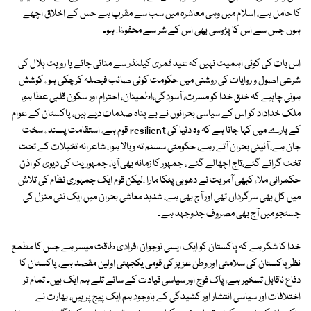
کا حامل ہے، اسلام میں وہی معاشرہ میں سب سے مقرب ہے حس کے اخلاق اچھے
ہوں جس سے اس کا پڑوسی بھی اس کے شر سے محفوظ ہو۔
اس بات کی کوئی اہمیت نہیں کہ عید قمری کیلنڈر سے منائی جائے یا رویت ہلال کی
شرعی اصول و روایات کی روشنی میں حکومت کوئی صائب فیصلہ کرچکی ہو ، کوشش
ہونی چاہیے کہ خلق خدا کو مسرت، آسودگی،اطمینان، احترام اور سکون قلبی عطا ہو،
ملک خداداد کو اس کے سیاسی بحرانوں نے بے پناہ صدمات دیے ہیں، پاکستان کے عوام
کے بارے میں کہا جاتا ہے کہ وہ دنیا کی resilient قوم ہے، استقامت پسند ، سخت
جان ہے، آئینی بحران آتے رہے، حکومتی سسٹم تہ وبالا ہوا، شاعرانہ تخیلات کے تحت
تخت گرائے گئے،تاج اچھالے گئے ، جمہور کا زمانہ بھی آیا، جمہوریت کی دیوی کو اذن
حکمرانی ملا، کبھی آمریت نے دھوبی پٹکا مارا ،لیکن قوم ایک جمہوری نظام کی تلاش
میں کل بھی سرگرداں تھی اور آج بھی ہے، شدید معاشی بحران میں ایک نئی منزل کی
جستجو میں آج بھی مصروف جدوجہد ہے۔
خدا کا شکر ہے کہ پاکستان کو ایک ایسی نوجوان افرادی طاقت میسر ہے جس کا مطمع
نظر پاکستان کی سلامتی اور وطن عزیز کی قومی یکجہتی اولین مقصد ہے، پاکستان کا
دفاع ناقابل تسخیر ہے، پاک فوج اور سیاسی قیادت کے سائے تلے ہم ایک ہیں۔ تمام تر
اختلافات اور سیاسی انتشار اور کشیدگی کے باوجود ہم ایک پیج پر ہیں، بھارت نے