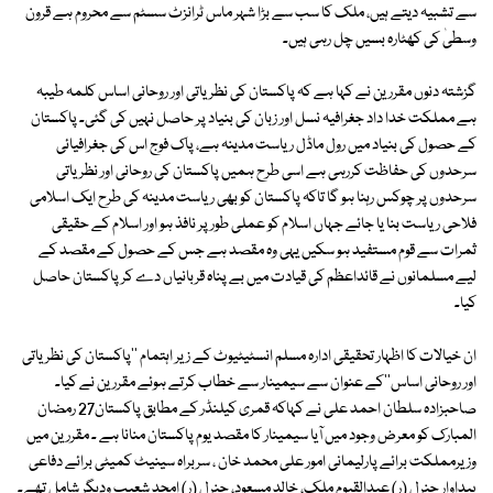
سے تشبیہ دیتے ہیں، ملک کا سب سے بڑا شہر ماس ٹرانزٹ سسٹم سے محروم ہے قرون
وسطیٰ کی کھٹارہ بسیں چل رہی ہیں۔
گزشتہ دنوں مقررین نے کہا ہے کہ پاکستان کی نظریاتی اور روحانی اساس کلمہ طیبہ
ہے مملکت خدا داد جغرافیہ نسل اور زبان کی بنیاد پر حاصل نہیں کی گئی۔ پاکستان
کے حصول کی بنیاد میں رول ماڈل ریاست مدینہ ہے، پاک فوج اس کی جغرافیائی
سرحدوں کی حفاظت کررہی ہے اسی طرح ہمیں پاکستان کی روحانی اور نظریاتی
سرحدوں پر چوکس رہنا ہو گا تاکہ پاکستان کو بھی ریاست مدینہ کی طرح ایک اسلامی
فلاحی ریاست بنا یا جائے جہاں اسلام کو عملی طور پر نافذ ہو اور اسلام کے حقیقی
ثمرات سے قوم مستفید ہو سکیں یہی وہ مقصد ہے جس کے حصول کے مقصد کے
لیے مسلمانوں نے قائداعظم کی قیادت میں بے پناہ قربانیاں دے کر پاکستان حاصل
کیا۔
ان خیالات کا اظہار تحقیقی ادارہ مسلم انسٹیٹیوٹ کے زیر اہتمام ''پاکستان کی نظریاتی
اور روحانی اساس''کے عنوان سے سیمینار سے خطاب کرتے ہوئے مقررین نے کیا۔
صاحبزادہ سلطان احمد علی نے کہاکہ قمری کیلنڈر کے مطابق پاکستان27 رمضان
المبارک کو معرض وجود میں آیا سیمینار کا مقصد یوم پاکستان منانا ہے ۔ مقررین میں
وزیرمملکت برائے پارلیمانی امور علی محمد خان ، سربراہ سینیٹ کمیٹی برائے دفاعی
پیداوار جنرل (ر) عبدالقیوم ملک، خالد مسعود، جنرل (ر) امجد شعیب ودیگر شامل تھے۔