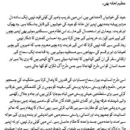
عظیم تحفہ بھی۔
عید کی خوشیاں لامتناعی ہیں، اس میں غریب وامیر کی کوئی قید نہیں،ایک سادہ دل
مزدور پیشہ بندہ بھی اپنے اہل خانہ کو عید کی خوشیوں کے قابل بناسکتا ہے ، وہ بھوک
اورغربت ، بیماری اور استحصال کے مارے اس نظام میں سسکتے ہوئے بھی اپنے بچوں
کے لیے نئے کپڑے خریدنے کے جتن کرتا ہے، وہ احساس کمتری کا شکار نہیں
رہتا،کسی سے گلہ نہیں کرتا کہ اس کے غربت زدہ بچے محروم جب کہ امیروں کے بچے
تعیشات اور ہر قسم کی سہولتوں سے مستفید ہوتے ہیں ، یہ قناعت ایک سماج کے
ارتقائی سفر کی ان کہی کہانیوں کا ابتدائیہ ہوتی ہے، لالچ کہتے ہیں کہ بری بلا ہے اور
حسد انسان کو اس طرح کھاجاتا ہے جس طرح آگ لکڑی کو کھا جاتی ہے۔
اسی طرح انسانیت بیزار سماج مساوات کی قدروں کا پامال کرتا ہے، ملکیت کی جستجو،
حرص ، طمع و قوم پرستی سرمایہ پرستی کے سفینہ کو ہوس زر کی کشمکش میں غرقاب
کرتی ہے، بڑی سلطنتیں عیش پرستی میں تباہ ہوجایا کرتی ہیں،اور جاہ و جلال رکھنے
والے شہنشاہ خرقہ پوش اور گدڑی نشین افتادگان خاک کو سامنے پیوند زمیں ہوجاتے
ہیں،درویشی عیاری کو حقارت سے بے نقاب کرتی ہے ، یہی اسلام کا پیغام ہے کہ عالم
انسانیت کو جمہوریت اور انسانی ریاستی سسٹم میں خیراندیشی اور بندہ پروری کے حوالہ
سے امت واحدہ میں جسد واحدہ کا مقام حاصل ہے ، اس میں کوئی برتر نہیں، اور نہ اپنے
مال و اولاد اور سماجی حشمت و سر بلندی کے باعث دوسرے انسانوں سے ماورا حیثیت