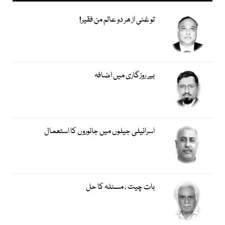
تو غنی از ھر دو عالم من فقیر!
بے روزگاری میں اضافہ
اسرائیلی جیلوں میں جانوروں کا استعمال
بات چیت ، مسئلہ کا حل