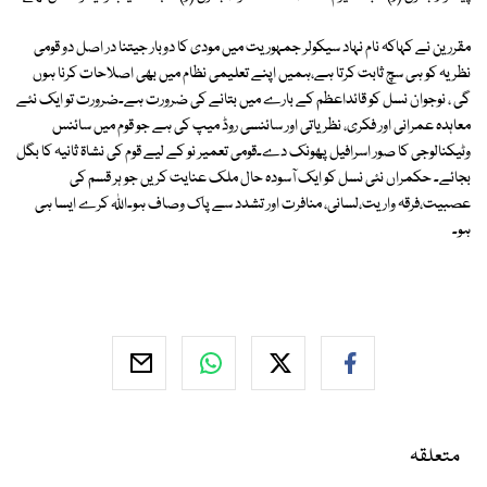
مقررین نے کہاکہ نام نہاد سیکولر جمہوریت میں مودی کا دوبار جیتنا در اصل دو قومی
نظریہ کو ہی سچ ثابت کرتا ہے،ہمیں اپنے تعلیمی نظام میں بھی اصلاحات کرنا ہوں
گی ، نوجوان نسل کو قائداعظم کے بارے میں بتانے کی ضرورت ہے۔ضرورت تو ایک نئے
معاہدہ عمرانی اور فکری، نظریاتی اور سائنسی روڈ میپ کی ہے جو قوم میں سائنس
وٹیکنالوجی کا صور اسرافیل پھونک دے۔قومی تعمیر نو کے لیے قوم کی نشاۃ ثانیہ کا بگل
بجائے۔ حکمراں نئی نسل کو ایک آسودہ حال ملک عنایت کریں جو ہر قسم کی
عصبیت،فرقہ واریت،لسانی، منافرت اور تشدد سے پاک وصاف ہو۔اللہ کرے ایسا ہی
ہو۔
متعلقہ