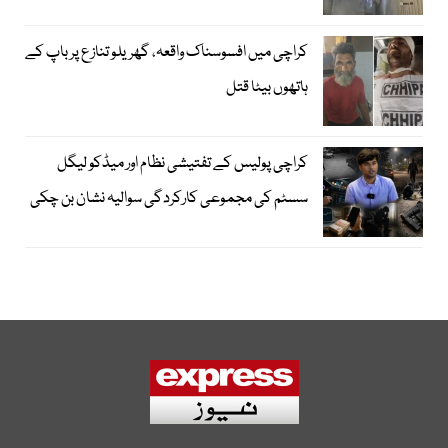
کراچی میں افسوسناک واقعہ، گھریلو تنازع پر باپ کے
ہاتھوں بیٹا قتل
کراچی پولیس کے تفتیشی نظام اور میڈکو لیگل
سسٹم کی مجموعی کارکردگی سوالیہ نشان بن چکی