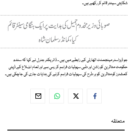
شکایتی سینٹر قائم کر رکھے ہیں۔
جو ڈیزاسٹر مینجمنٹ اتھارٹی کے رابطے میں ہیں ۔ ڈائریکٹر جنرل نے کہا کہ سندھ
حکومت متاثرین کو راشن اور طبی سہولیات فراہم کر رہی ہے اور تمام اضلاع کے ڈپٹی
کمشنرز کو متاثرین کو ہر طرح کی سہولیات فراہم کرنے کی ہدایات جاری کی جاچکی ہیں۔
متعلقہ