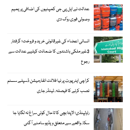
عدالت نے ایل پی جی کمپنیوں کی اضافی پریمیم
وصولی فوری روک دی
انسانی اعضاء کی غیرقانونی خرید و فروخت؛ گرفتار
3غیر ملکی باشندوں کا ضمانت کیلیے عدالت سے
رجوع
کراچی ایئرپورٹ پر نیا فلائٹ انفارمیشن ڈسپلے سسٹم
نصب کرنے کا فیصلہ، ٹینڈر جاری
راولپنڈی؛ لاپتا بچی کا تاحال کوئی سراغ نہ لگایا جا
سکا، واقعے سے متعلق ویڈیو سامنے آگئی