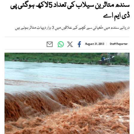
سندھ متاثرین سیلاب کی تعداد 5لاکھ ہوگئی پی
ڈی ایم اے
دریائے سندھ میں طغیانی سے کچے کے علاقوں میں 3 ہزار دیہات متاثر ہوئے ہیں
August 31, 2013
Staff Reporter