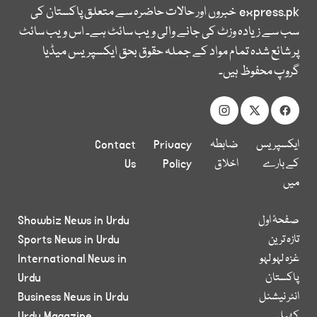
express.pk
خبروں اور حالات حاضرہ سے متعلق پاکستان کی
سب سے زیادہ وزٹ کی جانے والی ویب سائٹ ہے۔ اس ویب سائٹ
پر شائع شدہ تمام مواد کے جملہ حقوق بحق ایکسپریس میڈیا
گروپ محفوظ ہیں۔
ایکسپریس
ضابطہ
Privacy
Contact
کے بارے
اخلاق
Policy
Us
میں
صفحۂ اول
Showbiz News in Urdu
تازہ ترین
Sports News in Urdu
غزہ لہو لہو
International News in
پاکستان
Urdu
انٹر نیشنل
Business News in Urdu
کھیل
Urdu Magazine