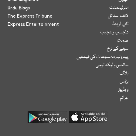
انٹرٹینمنٹ
Urdu Blogs
لائف اسٹائل
The Express Tribune
ٹاپ ٹرینڈ
Express Entertainment
دلچسپ و عجیب
صحت
سونے کے نرخ
پیٹرولیم مصنوعات کی قیمتیں
سائنس و ٹیکنالوجی
بلاگ
بزنس
ویڈیوز
جرائم