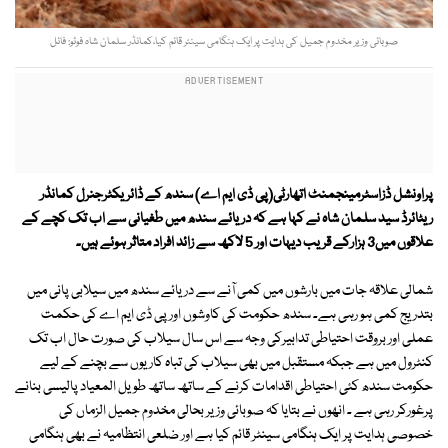
صوبائی وزیر مخدوم جمیل کی ہدایت پر ایک ہنگامی سینٹر قائم کیا،کمانڈر سلمان شاہ فوٹو: فائل
پراونشل ڈزاسٹرمینجمنٹ اتھارٹی(پی ڈی ایم اے) سندھ کے ڈائریکٹرجنرل کمانڈر
ریٹائرڈ سید سلمان شاہ نے کہا ہے کہ دریائے سندھ میں طغیانی سے اب تک کچے کے
علاقوں میں3 ہزارکے قریب دیہات اور 5 لاکھ سے زائد افراد متاثر ہوئے ہیں۔
شمالی علاقہ جات میں بارشوں میں کمی آنے سے دریائے سندھ میں سیلابی پانی میں
بتدریج کمی ہو رہی ہے۔ سندھ حکومت کی کاوشوں اورپی ڈی ایم اے کی حکمت
عملی اور بروقت احتیاطی تدابیرکی وجہ سے اس سال سیلاب کی صورت حال اب تک
کنٹرول میں ہے جبکہ مستقبل میں بھی سیلاب کی تباہ کاریوں سے بچنے کے لیے
حکومت سندھ کئی احتیاطی اقدامات کرنے کے ساتھ ساتھ طویل المعیاد پالیسی بنانے
پرغورکر رہی ہے ۔ انھوں نے بتایا کہ صوبائی وزیر بحالی مخدوم جمیل الزماں کی
خصوصی ہدایت پر ایک ہنگامی سینٹر قائم کیا ہے اور ضلعی انتظامیہ نے بھی ہنگامی