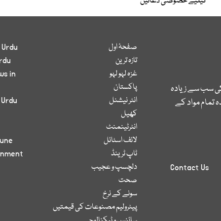
کیلیے خصوصی دعائیں
صفحۂ اول
 Urdu
تازہ ترین
rdu
غزہ لہو لہو
ws in
پاکستان
کی سب سے زیادہ
انٹر نیشنل
 Urdu
 تمام مواد کے
کھیل
انٹرٹینمنٹ
لائف اسٹائل
bune
ٹاپ ٹرینڈ
inment
دلچسپ و عجیب
Contact Us
صحت
سونے کے نرخ
پیٹرولیم مصنوعات کی قیمتیں
سائنس و ٹیکنالوجی