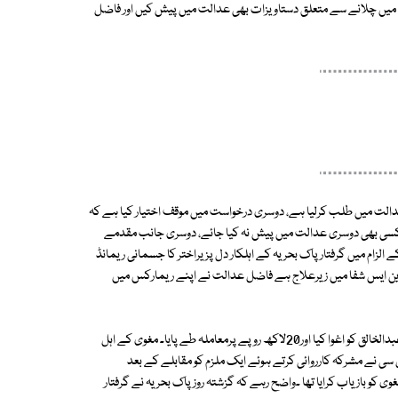
ورٹ میں چلانے سے متعلق دستاویزات بھی عدالت میں پیش کیں اور فاضل
 پراسیکیوٹر و دیگرکونوٹس جاری کرتے ہوئے 3ستمبر کوعدالت میں طلب کرلیا ہے، دوسری درخواست میں موقف اختیار کیا ہے کہ
 کسی بھی دوسری عدالت میں پیش نہ کیا جائے، دوسری جانب مقدمے
الزام میں گرفتار پاک بحریہ کے اہلکار دل پزیراختر کا جسمانی ریمانڈ
 پی این ایس شفا میں زیرعلاج ہے فاضل عدالت نے اپنے ریمارکس میں
استغاثہ کے مطابق ملزمان پر الزام ہے کہ انھوں نے24اگست کو فشریزکے تاجر عبدالخالق کو اغوا کیا اور20لاکھ روپے پرمعاملہ طے پایا۔ مغوی کے اہل
ل سی نے مشرکہ کارروائی کرتے ہوئے ایک ملزم کو مقابلے کے بعد
 کو بازیاب کرایا تھا ۔واضح رہے کہ گزشتہ روز پاک بحریہ نے گرفتار