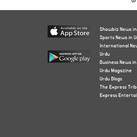
گیا
Showbiz News in
Sports News in U
International Ne
Urdu
Business News in
Urdu Magazine
Urdu Blogs
The Express Tri
Express Enterta