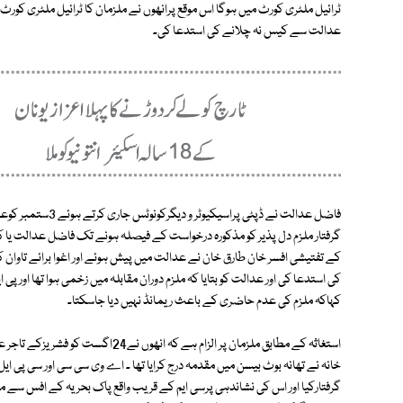
ٹرائیل ملٹری کورٹ میں ہوگا اس موقع پرانھوں نے ملزمان کا ٹرائیل ملٹری ک
عدالت سے کیس نہ چلانے کی استدعا کی۔
فاضل عدالت نے ڈپٹی
گرفتار ملزم دل پذیر کو مذکورہ درخواست کے فیصلہ ہونے تک فاضل عدالت یا
کے تفتیشی افسر خان طارق خان نے عدالت میں پیش ہوئے اور اغوا برائے تاوان کے 
کی استدعا کی اور عدالت کو بتایا کہ ملزم دوران مقابلہ میں زخمی ہوا تھا اور
کہاکہ ملزم کی عدم حاضری کے باعث ریمانڈ نہیں دیا جاسکتا۔
خانہ نے تھانہ بوٹ بیسن میں مقدمہ درج کرایا تھا ۔ اے وی سی سی اور سی پی ای
گرفتارکیا اور اس کی نشاندہی پرسی ایم کے قریب واقع پاک بحریہ کے افس سے مغوی