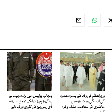
وزیراعظم کی وفد کے ہمراہ عمرہ
پنجاب پولیس میں بڑے پیمانے
کی ادائیگی، بیت اللہ میں
پر اکھاڑ پچھاڑ، ایک درجن سے زائد
حاضری کی سعادت، ملک و قوم
ڈی ایس پیز کی تقرری اور تبادلے