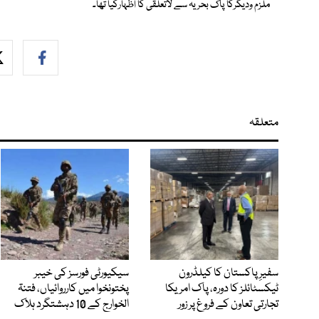
ملزم ودیگرکا پاک بحریہ سے لاتعلقی کا اظہارکیا تھا۔
متعلقہ
سفیرِ پاکستان کا کیلڈرون
سیکیورٹی فورسز کی خیبر
ٹیکسٹائلز کا دورہ، پاک امریکا
پختونخوا میں کارروائیاں، فتنۃ
تجارتی تعاون کے فروغ پر زور
الخوارج کے 10 دہشتگرد ہلاک