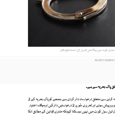
ملٹری کورٹ میں ہوگا،اعلی افسران کی استدعا. فوٹو: فائل
تعلق پاک بحریہ سے ہے۔
پاک بحریہ کے اعلیٰ افسران نے گرفتار و ملوث ملزمان کا ٹرائیل سول کورٹ میں نہ کرنے سے متعلق درخواست دائر کردی ہے،جمعے کوپاک بحریہ کے 2
اعلیٰ افسران انسداد دہشت گردی کی خصوصی عدالت کے جج سلیم رضا کے روبرو پیش ہوئے اور تحریری طور پر 2 درخواستیں دائرکیں اورموقف اختیار
ٹرائیل سول کورٹ میں نہیں ہوسکتا کیونکہ ملٹری قوانین کے مطابق انکا