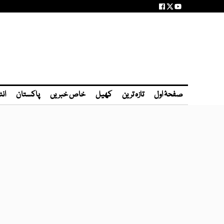
صفحۂ اول
تازہ ترین
کھیل
خاص خبریں
پاکستان
انٹ