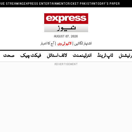
IVE STREAMING
EXPRESS ENTERTAINMENT
CRICKET PAKISTAN
TODAY'S PAPER
AUGUST 07, 2026
اشتہار لگائیں |
لائیو ٹی وی
| آج کا اخبار
ر نیشنل
ٹاپ ٹرینڈ
انٹرٹینمنٹ
لائف اسٹائل
فیکٹ چیک
صحت