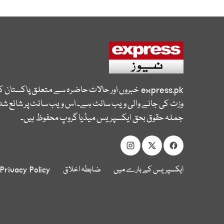
express.pk
خبروں اور حالات حاضرہ سے متعلق پاکستان 
وزٹ کی جانے والی ویب سائٹ ہے۔ اس ویب سائٹ پر شائع شدہ
جملہ حقوق بحق ایکسپریس میڈیا گروپ محفوظ ہیں۔
ایکسپریس کے بارے میں
ضابطہ اخلاق
Privacy Policy