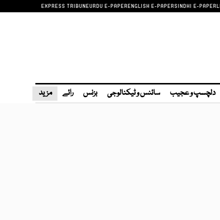
EXPRESS TRIBUNE
URDU E-PAPER
ENGLISH E-PAPER
SINDHI E-PAPER
L
دلچسپ و عجیب
سائنس و ٹیکنالوجی
بزنس
رائے
مزید