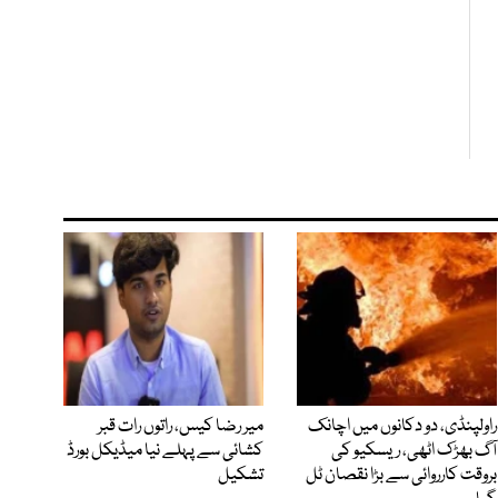
راولپنڈی، دو دکانوں میں اچانک
میر رضا کیس، راتوں رات قبر
آگ بھڑک اٹھی، ریسکیو کی
کشائی سے پہلے نیا میڈیکل بورڈ
بروقت کارروائی سے بڑا نقصان ٹل
تشکیل