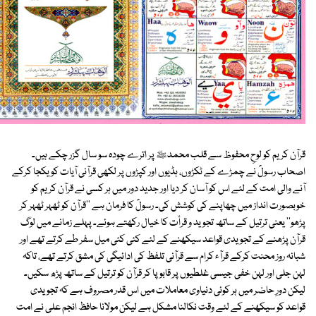
قرآن کریم کو لوحِ محفوظ سے قلب محمدﷺ پر اترے چودہ سو سال گزر چکے ہیں۔
اصحاب رسولؐ نے چمڑے کے ٹکڑوں، ہڈیوں اور کپڑوں پر لکھی قرآنی آیات کو یکجا کرکے
آنے والی امت کے لئے اس کو آسان کر دیا اور جدید دور میں ہر کسی نے قرآن کریم کو
خوبصورت انداز میں چھاپنے کی کوشش کی۔ رسولؐ کا فرمان ہے ''قرآن کو ٹھہر ٹھہر کر
پڑھو'' یعنی ترتیل کے ساتھ تجوید و قرأت کا خیال رکھتے ہوئے۔ پہلے زمانے میں لوگ
قرآن پڑھنے کے تجویدی قواعد سیکھنے کے لئے کئی کئی میل سفر طے کرتے تھے اور
شبانہ روز محنت کرکے قرآء کرام سے قرآنی تلفظ کی ادائیگی کی مشق کرتے تھے، تاکہ
لہن جلی اور لہن خفی جیسی غلطیوں پر قابو پا کر قرآن کو ترتیل کے ساتھ پڑھ سکیں۔
لیکن دورِ حاضر میں ہر کوئی دنیاوی معاملات میں اس قدر مصروف ہے کہ تجویدی
قواعد کو سیکھنے کے لئے وقت نکالنا مشکل ہے لیکن مولانا حافظ انجم علی نے امت