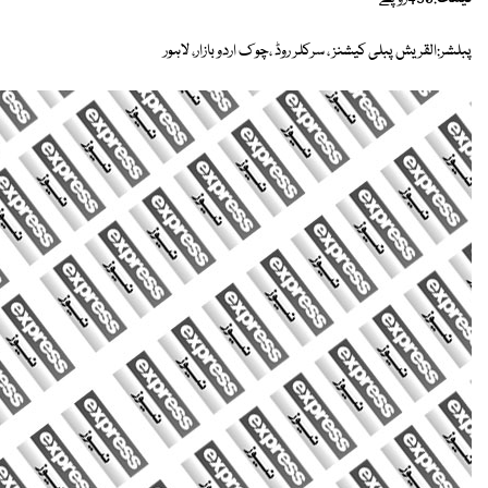
پبلشر:القریش پبلی کیشنز ، سرکلر روڈ ،چو ک اردو بازار، لاہور