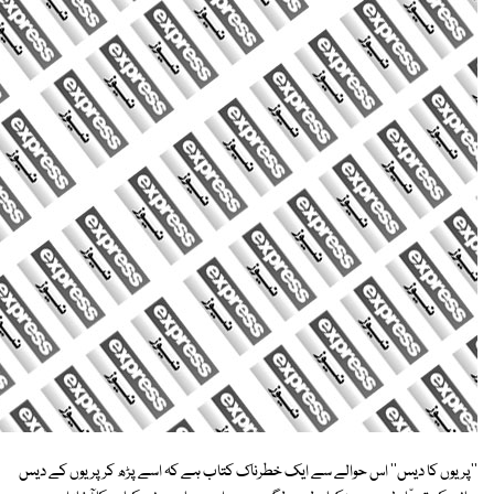
''پریوں کا دیس'' اس حوالے سے ایک خطرناک کتاب ہے کہ اسے پڑھ کر پریوں کے دیس