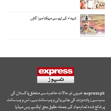
شہداء کے لہو سے مہکتا میرا گاؤں
express.pk
خبروں اور حالات حاضرہ سے متعلق پاکستان کی
سب سے زیادہ وزٹ کی جانے والی ویب سائٹ ہے۔ اس ویب سائٹ
پر شائع شدہ تمام مواد کے جملہ حقوق بحق ایکسپریس میڈیا