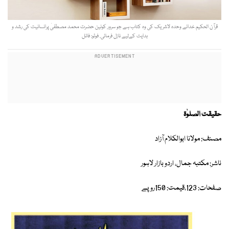
قرآن الحکیم خدائے وحدہ لاشریک کی وہ کتاب ہے جو سرور کونین حضرت محمد مصطفیٰ پرانسانیت کی رشد و
ہدایت کےلیے نازل فرمائی. فوٹو: فائل
حقیقت الصلوٰۃ
مصنف: مولانا ابوالکلام آزاد
ناشر: مکتبہ جمال، اردو بازار لاہور
صفحات: 123،قیمت: 150روپے