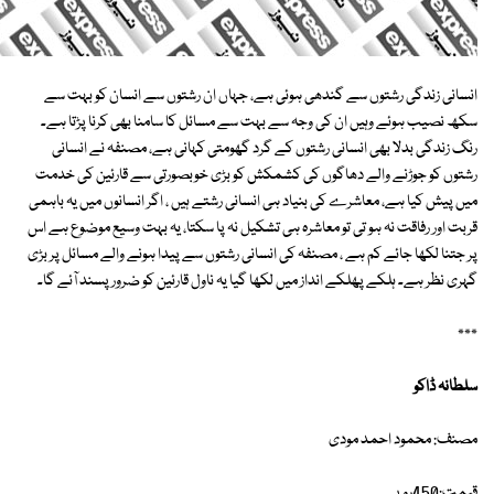
انسانی زندگی رشتوں سے گندھی ہوئی ہے، جہاں ان رشتوں سے انسان کو بہت سے
سکھ نصیب ہوئے وہیں ان کی وجہ سے بہت سے مسائل کا سامنا بھی کرنا پڑتا ہے۔
رنگ زندگی بدلا بھی انسانی رشتوں کے گرد گھومتی کہانی ہے، مصنفہ نے انسانی
رشتوں کو جوڑنے والے دھاگوں کی کشمکش کو بڑی خوبصورتی سے قارئین کی خدمت
میں پیش کیا ہے، معاشرے کی بنیاد ہی انسانی رشتے ہیں ، اگر انسانوں میں یہ باہمی
قربت اور رفاقت نہ ہو تی تو معاشرہ ہی تشکیل نہ پا سکتا، یہ بہت وسیع موضوع ہے اس
پر جتنا لکھا جائے کم ہے ، مصنفہ کی انسانی رشتوں سے پیدا ہونے والے مسائل پر بڑی
گہری نظر ہے۔ ہلکے پھلکے انداز میں لکھا گیا یہ ناول قارئین کو ضرور پسند آئے گا۔
٭٭٭
سلطانہ ڈاکو
مصنف: محمود احمد مودی
قیمت:450روپے