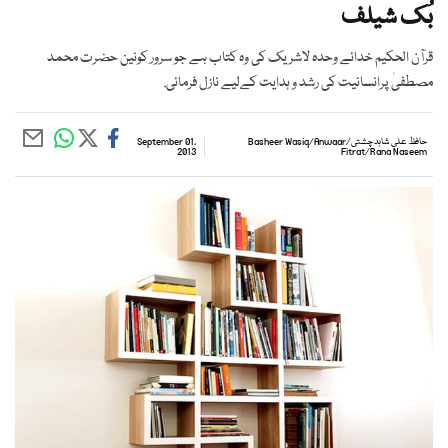
بُک شیلف
قرآن الحکیم خدائے وحدہ لاشریک کی وہ کتاب ہے جو سرور کونین حضرت محمد
مصطفیٰ پرانسانیت کی رشد و ہدایت کےلیے نازل فرمائی.
حافظ علی شاہد چشتی
/
Anwaar
/
Basheer Wasiq
September 01,
2013
Fitrat
/
Rana Naseem