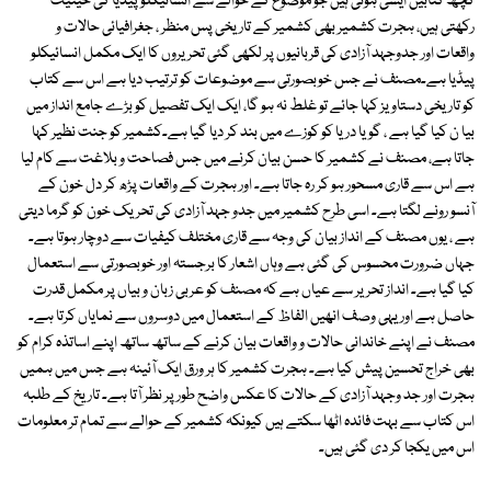
کچھ کتابیں ایسی ہوتی ہیں جو موضوع کے حوالے سے انسائیکلو پیڈیا کی حیثیت
رکھتی ہیں، ہجرت کشمیر بھی کشمیر کے تاریخی پس منظر ، جغرافیائی حالات و
واقعات اور جدوجہد آزادی کی قربانیوں پر لکھی گئی تحریروں کا ایک مکمل انسائیکلو
پیڈیا ہے۔مصنف نے جس خوبصورتی سے موضوعات کو ترتیب دیا ہے اس سے کتاب
کو تاریخی دستاویز کہا جائے تو غلط نہ ہو گا، ایک ایک تفصیل کو بڑے جامع انداز میں
بیا ن کیا گیا ہے ، گویا دریا کو کوزے میں بند کر دیا گیا ہے۔کشمیر کو جنت نظیر کہا
جاتا ہے، مصنف نے کشمیر کا حسن بیان کرنے میں جس فصاحت و بلاغت سے کام لیا
ہے اس سے قاری مسحور ہو کر رہ جاتا ہے۔ اور ہجرت کے واقعات پڑھ کر دل خون کے
آنسو رونے لگتا ہے۔ اسی طرح کشمیر میں جدو جہد آزادی کی تحریک خون کو گرما دیتی
ہے ، یوں مصنف کے انداز بیان کی وجہ سے قاری مختلف کیفیات سے دوچار ہوتا ہے۔
جہاں ضرورت محسوس کی گئی ہے وہاں اشعار کا برجستہ اور خوبصورتی سے استعمال
کیا گیا ہے۔ انداز تحریر سے عیاں ہے کہ مصنف کو عربی زبان و بیاں پر مکمل قدرت
حاصل ہے اور یہی وصف انھیں الفاظ کے استعمال میں دوسروں سے نمایاں کرتا ہے۔
مصنف نے اپنے خاندانی حالات و واقعات بیان کرنے کے ساتھ ساتھ اپنے اساتذہ کرام کو
بھی خراج تحسین پیش کیا ہے۔ ہجرت کشمیر کا ہر ورق ایک آئینہ ہے جس میں ہمیں
ہجرت اور جد وجہد آزادی کے حالات کا عکس واضح طور پر نظر آتا ہے۔ تاریخ کے طلبہ
اس کتاب سے بہت فائدہ اٹھا سکتے ہیں کیونکہ کشمیر کے حوالے سے تمام تر معلومات
اس میں یکجا کر دی گئی ہیں۔