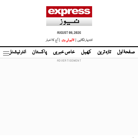
AUGUST 08, 2026
اشتہار لگائیں |
لائیو ٹی وی
| آج کا اخبار
صفحۂ اول
تازہ ترین
کھیل
خاص خبریں
پاکستان
انٹر نیشنل
ٹا