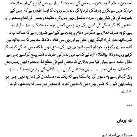
نماز دین اسلام کا وہ ستون ہے جس کی اہمیت کے بارے میں قرآن پاک اور احادیث
مبارکہ میں سینکڑوں بار تذکرہ فرمایا گیا۔ نماز عبودیت کا ایسا اظہار ہے کہ جس کے
بغیر بندگی کی کوئی بھی صورت مکمل نہیں ہو پاتی۔ عقیدہ و عمل کی تمام وسعتوں اور
بلندیوں کا اگر بندگی کی کسی ایک وضع میں کمال اور جامعیت کے ساتھ اظہار ہوتا
ہے، تو وہ صرف نماز ہے، مگر اس مقام پر پہنچنے کے لئے ضروری ہے کہ صاف نیت
کے ساتھ نماز کی ادائیگی بھی اعلیٰ ہو اور یہی اس کتاب کا مقصد ہے کہ ہم جائزہ لیں
کہ ہمارے رکوع و سجود اور قیام و قعود صرف ایک مشق نہیں بلکہ حس بندگی کو اجاگر
کرتے ہیں۔ مولانا ابوالکلام آزاد نے کتاب میں نماز کی حقیقت تک پہنچ کر اسے جس بے
مثال اسلوب میںبیان کیا ہے وہ قاری کو محض فہم کی سطح تک محدود نہیں رہنے دیتی
بلکہ ایک روحانی تجربے سے بھی روشناس کراتی ہے۔ کتاب کی بہترین توجہ کے ساتھ
ورق گردانی سے یہ دعوٰی کیا جا سکتا ہے کہ ایک عام مسلمان کی نماز وہ نہیں رہتی جو
پہلے تھی کیوں کہ کسی بھی دینی یا مذہبی تحریر کا منتہٰی یہی ہے کہ وہ مفہوم کو حال
بنا دے۔
٭٭٭
اللہ اور ماں
مصنفہ: صائمہ ندیم