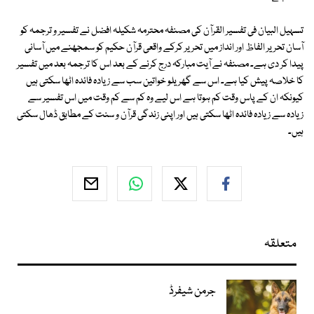
تسہیل البیان فی تفسیر القرآن کی مصنفہ محترمہ شکیلہ افضل نے تفسیر و ترجمہ کو
آسان تحریر الفاظ اور انداز میں تحریر کرکے واقعی قرآن حکیم کو سمجھنے میں آسانی
پیدا کر دی ہے۔ مصنفہ نے آیت مبارکہ درج کرنے کے بعد اس کا ترجمہ بعد میں تفسیر
کا خلاصہ پیش کیا ہے۔ اس سے گھریلو خواتین سب سے زیادہ فائدہ اٹھا سکتی ہیں
کیونکہ ان کے پاس وقت کم ہوتا ہے اس لیے وہ کم سے کم وقت میں اس تفسیر سے
زیادہ سے زیادہ فائدہ اٹھا سکتی ہیں اور اپنی زندگی قرآن و سنت کے مطابق ڈھال سکتی
ہیں۔
متعلقہ
جرمن شیفرڈ