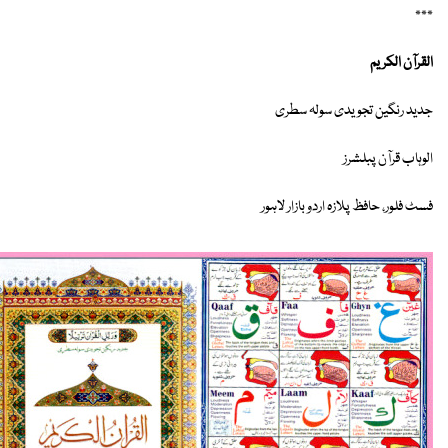
٭٭٭
القرآن الکریم
جدید رنگین تجویدی سولہ سطری
الوہاب قرآن پبلشرز
فسٹ فلور، حافظ پلازہ اردو بازار لاہور