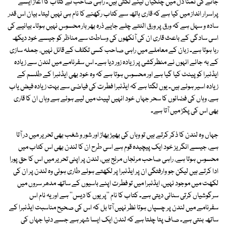
جانے کی تمنّا دل میں چٹکیاں لینے لگتی ہیں۔ راہی صاحب نے کتاب کا آغاز ایسے
پراسرار انداز میں کیا ہے کہ قاری ہاتھ سے کتاب رکھنے کا نام ہی نہیں لیتا۔ بیان اس قدر
سادہ و سہل ہے کہ ورق پر ورق الٹتے چلے جایے ذرہ بھر بار محسوس نہیں ہوتا۔ بیانیے کی
اسی سادگی کے باعث قاری ان کی آنکھوں کی وساطت سے مناظر کو جیسے خود دیکھ
رہا ہوتا ہے۔ زبان کے معاملے میں راہی صاحب کسی تکلف کے قائل نہیں، جملہ سازی
کے بہ جائے انہوں نے منظرکشی پر زیادہ زور دیا ہے۔ اس سفرنامے میں لندن سے زیادہ
ایڈنبرا کو پینٹ کیا گیا ہے اور محسوس ہوتا ہے کہ وہ خود بھی ایڈنبرا کے طلسم کے
زیادہ اسیر ہوئے ہیں۔ یوں لگتا ہے کہ ایڈنبرا فطرت کی فیاضی سے بہت زیادہ فیض یاب
ہے، وہاں کی فضائوں کا سحر جہاں خود انہیں لپیٹ میں لیے ہوئے ہے وہاں ان کا قاری
بھی اس کی پکڑ میں آتا ہے۔
جہاں وہ لندن کا ذکر کرتے ہیں تو وہاں کی بھیڑ بھاڑ اور شور و شغب بھی تحریر میں در آتا
ہے، جیسے انگریز خود ایک پیچیدہ قوم ہے اسی طرح ان کا لندن بھی اس کتاب میں
محسوس ہوتا ہے، راہی صاحب مرنجاں مرنج ہیں، لندن پر اپنی تحریر میں اس کا حق پورا
ادا کرتے ہیں لیکن جو وارفتگی ان پر ایڈنبرا پر لکھتے ہوئے طاری ہوئی وہ لندن پر ان کی
لکھت میں موجود نہیں، ایڈنبرا میں تو فطرت اپنے باسیوں کے ساتھ مدھر سروں میں
سرگوشیاں کرتی سنائی دیتی ہے۔ کتاب کا نام ''پریوں کا دیس'' ہے اور یہ نام اس
سفرنامے میں لندن پر چسپاں ہوتا نظر نہیں آتا بل کہ اس کی صحیح مناسبت ایڈنبرا کے
ساتھ بنتی ہے۔ صاف پتا چلتا ہے کہ لندن ایک ایسا شہر ہے جسے دنیا جہاں کی