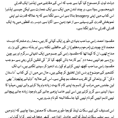
دولت لوٹ کر مصنوع کیا گیا ہے جب کہ اس کے مقابلے میں ایڈنبرا ایک قدرتی
شہرمحسوس ہوتا ہے۔ ہر چند لندن میں ایک سے ایک عمارت ہے لیکن جیسے ایڈنبرا
اس کتاب میں اپنی Imagery بناتا ہے اس سے لگتا ہے کہ یہ علاقہ قدرت نے اپنی
نموبخش قدرت کے وسیلے سے از خود زمین سے اگایا ہے، دوسرے لفظوں میں یہ ایک
قدرتی، قدرتی سا شہر لگتا ہے۔
مقصود احمد راہی صاحب بنیادی طور پر ایک کہانی کار ہیں۔ ہمارے مشترکہ دوست
محمد تاج چوہدری (مرحوم و مغفور) ان کے حافظے، نکتہ رسی اور بذلہ سنجی کے بڑے
مداح تھے۔ ان کا کہنا تھا کہ مقصود راہی کے جسم میں ایک انتہائی سرگرم اور بے چین
روح ہے جو انہیں ہمہ دم ''بے کار مہ باش کچھ کیا کر'' کی تلقین کرتی رہتی ہے سو جب
مقصود راہی صاحب کچھ نہیں کرتے تو کپڑے ادھیڑ کر سینے لگتے ہیں۔ اب تک
کشمیر کے موضوع پر دس ناول تخلیق کر چکے ہیں۔ حال ہی میں ان کی کتاب ''داستان
دکن'' کی رونمائی کی تقریب منعقد ہو چکی ہے۔ اس کے علاوہ ''اولیائے پوٹھوہار'' بھی
تین جلدوں میں مرتب کی تاہم وہ اپنے کام کا بہت زیادہ واویلا کرنے والے نہیں، میڈیا کا
سہارا لینے سے گریز کرتے ہیں اسی لیے خاصا پڑھے جانے کے باوجود زیادہ جانے پہچانے
نہیں تاہم انہیں گم نام نہیں کہا جاسکتاالبتہ کم نام ضرور ہیں۔
اس تصنیف کے لیے سکاٹ لینڈ کو بجا طور پر مصنف کا ممنون ہونا چاہیے کہ اردو میں
اس سے پہلے سکاٹ لینڈ کو اتنے جادوئی انداز میں کبھی متعارف نہیں کرایا گیا۔ اس