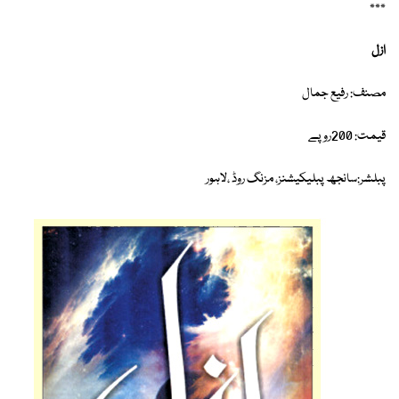
٭٭٭
ازل
مصنف: رفیع جمال
قیمت: 200روپے
پبلشر:سانجھ پبلیکیشنز، مزنگ روڈ ،لاہور