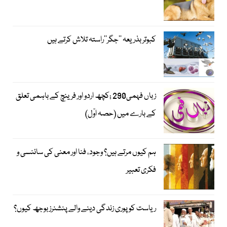
کبوتر بذریعہ ’’جگر‘‘راستہ تلاش کرتے ہیں
زباں فہمی290 ;کچھ اردو اور فرینچ کے باہمی تعلق
کے بارے میں (حصہ اوّل)
ہم کیوں مرتے ہیں؟ وجود، فنا اور معنی کی سائنسی و
فکری تعبیر
ریاست کو پوری زندگی دینے والے پنشنرز بوجھ کیوں؟