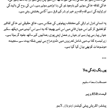
خاکی لفافہ خاکی ہونے کے باوجود نور کی ردا اوڑھے ہوئے ہے۔ اس کی روح کی بالیدگی
اور ژولیدگی اسے قدم قدم پر خیر اور شر کے فرق سے آگاہی بخشتی رہتی ہے۔
یہ انسانی تنزل اور ترقی کے مختلف پہلوئوں کی عکاس ہے۔ خالق حقیقی نے خاکی لفافے
کو تخلیق کر کے اس جہان فانی میں اس لئے بھیجا کہ وہ اسے اس آئینے میں دیکھ سکے
جہاں پیار ہی پیار ہے اور جہاں ہر عمل اپنی پوری رعنائیوں کے ساتھ جلوہ گر ہوتا ہے۔
زیر تبصرہ کتا ب میں شامل تحریروں میں طنزو مزاح ہی نہیں بلکہ بہت سے سنجیدہ
موضوعات کو بھی بیان کیا گیا ہے۔
٭٭٭
یوں رنگ زندگی بدلا
مصنف:اسماء سلیم
قیمت:450روپے
پبلشر: القریش پبلی کیشنز، اردو بازار ، لاہور