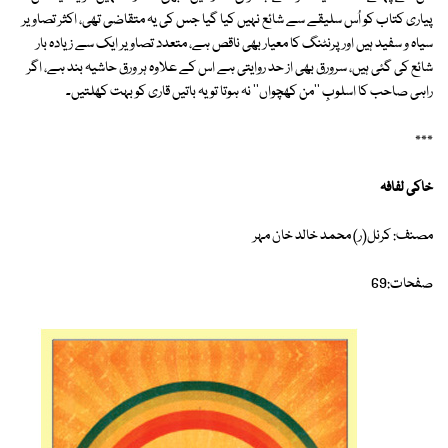
پیاری کتاب کو اُس سلیقے سے شائع نہیں کیا گیا جس کی یہ متقاضی تھی، اکثر تصاویر
سیاہ و سفید ہیں اور پرنٹنگ کا معیار بھی ناقص ہے، متعدد تصاویر ایک سے زیادہ بار
شائع کی گئی ہیں، سرورق بھی از حد روایتی ہے اس کے علاوہ ہر ورق حاشیہ بند ہے، اگر
راہی صاحب کا اسلوبِ ''من کھچواں'' نہ ہوتا تو یہ باتیں قاری کو بہت کھلتیں۔
٭٭٭
خاکی لفافہ
مصنف: کرنل(ر) محمد خالد خان مہر
صفحات:69