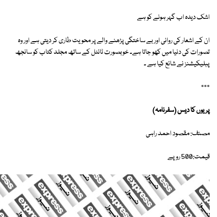
اشک دیدہ اب گہر ہونے کو ہے
ان کے اشعار کی روانی اور بے ساختگی پڑھنے والے پر محویت طاری کر دیتی ہے اور وہ
تصورات کی دنیا میں کھو جاتا ہے۔ خوبصورت ٹائٹل کے ساتھ مجلد کتاب کو سانجھ
پبلیکیشنز نے شائع کیا ہے ۔
٭٭٭
پریوں کا دیس (سفرنامہ)
مصنف: مقصود احمد راہی
قیمت:500 روپے