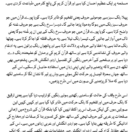
مسلمہ پر ایک عظیم احسان کیا ہے اور قرآن کریم کی پانچ کلر میں طباعت کر دی ہے۔
پہلا رنگ سبز ہے جو موٹے حروف یعنی تفخیم کو ظاہر کرتا ہے۔ گویا پورے قرآن میں جو
حروف سبز رنگ میں ہوگا وہ موٹا پڑھا جائے گا۔ دوسرا سرخ رنگ ہے جو حروف غنہ کو
واضح کرتا ہے۔ گویا پورے قرآن میں جو حروف سرخ رنگ کے ہیں ان پر غُنہ ہوگا یعنی
ناک میں آواز لے جائیں گے۔ تیسرا رنگ نیلا ہے، یہ حروف قلقہ کو اجاگر کرتا ہے۔ چوتھا
رنگ مالٹا ہے، یہ اخفا والے حروف پر دلالت کرتا ہے اور پانچواں رنگ برائون ہے، یہ ادغام
والے حروف کی نشاندہی کرتا ہے اور ساتھ قرآن کریم کی ہر منزل کو علیحدہ رنگ دے
دیا ہے اور ہر صفحے کے آخر میں رنگوں کی تفصیل اردو، انگلش، فارسی، پشتو میں بھی
لکھ دی ہے تاکہ پڑھنے والے اپنی اپنی زبان میں استفادہ حاصل کر سکے۔ اس کے
ساتھ جہاں ہمزۃ الوصل پر حرکت لگی ہوئی ہے وہاں پر تیر کا نشان لگا کر سامنے لکھ
دیا ہے کہ ملا کر پڑھنے کی صورت میں اس طرح پڑھیں۔
اسی طرح وقف کی حالت کو سامنے رکھتے ہوئے رنگوں کو ترتیب دیا گیا ہے یعنی ترقیق
کا رنگ حرف میں اور تفخیم کا رنگ حرکت میں ظاہر کیا گیا ہے اور کہیں کہیں تین
صورتیں ہوں گی لیکن صرف اس پر اکتفا نہیں کیا گیا بلکہ قرآن کے شروع میں اڑھائی
صفحات پر عربی کے حروف تہجی کے ساتھ حلق کی تصویر بنا کر صفات اور مخارج کی
ادائیگی کا طریقہ بھی بتایا گیا ہے۔ جو اردو، انگلش اور عربی زبانوں میں ہے۔ اس کے
ساتھ حفاظ کرام کے لیے اردو اور انگلش میں متشابہات بھی لکھے گئے ہیں کہ ایک