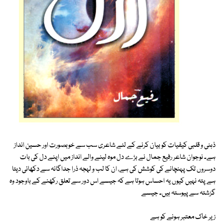
ذہنی و قلبی کیفیات کو بیان کرنے کے لئے شاعری سب سے خوبصورت اور حسین انداز
ہے۔ نوجوان شاعر رفیع جمال نے بڑے دل موہ لینے والے انداز میں اپنے دل کی بات
دوسروں تک پہنچانے کی کوشش کی ہے، ان کا لب و لہجہ ذرا جداگانہ سے دکھائی دیتا
ہے پتہ نہیں کیوں یہ احساس ہوتا ہے کہ جیسے اس دور سے تعلق رکھنے کے باوجود وہ
گزشتہ سے پیوستہ ہیں۔ جیسے
زیر خاک معتبر ہونے کو ہے