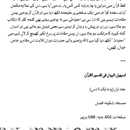
لفظ قرآن میں دو تین یا چار مرتبہ کس کس پارے میں آیا ہے۔ اس کے علاوہ مکمل
آیات سجدہ کو آخر میں ایک صفحے پر علیحدہ لکھ دیا ہے اور قرآن کریم میں بیس
مقامات ایسے ہیں کہ ذرا سی بے احتیاطی سے نہ چاہتے ہوئے بھی کلمہ کفر کا ارتکاب
ہو جاتا ہے۔ زیر زبر اور پیش رد و بدل کر دینے سے معنی تبدیل ہو جاتے ہیں اور انسان
گناہ کبیرہ کا مرتکب ہو جاتا ہے۔ ان بیس مقامات پر سرخ لکیر کھینچ کر لال ڈبے میں
''احتیاط'' لکھ دیا گیا ہے تاکہ پڑھنے والے حضرات دوران تلاوت اس مقام پر خاص
خیال رکھیں۔
٭٭٭
تسہیل البیان فی تفسیر القرآن
جلد اول (پارہ ایک تا دس)
مصنفہ: شکیلہ افضل
صفحات: 466، ہدیہ : 500 روپے