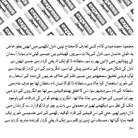
محمود احمد مودی کانام کسی تعارف کا محتاج نہیں، ناول لکھنے میں انھیں بطور خاص
ید طولیٰ حاصل ہے، ناول کے پلاٹ سے یوں کھیلتے ہیں جیسے کوئی ماہر ہواباز آسمان
کی پہنائیوں میں اڑانیں بھر رہا ہو۔ سلطانہ ڈاکو ایک تاریخی کردار ہے جسے انھوں نے
ناول کی شکل میں عوام کے سامنے پیش کیا ہے۔ انگریز دور کے اس کردار کو بہت سے
لوگ فرضی تخلیق سمجھتے ہیں جسے ظلم کے خلاف غریبوں کی مدد کے استعارے
کے طورپر استعمال کیا جاتا ہے۔سلطانہ ڈاکو کا اصل نام سلطان تھا جو عرف عام میں
سلطانہ کے نام سے مشہور ہوا، اس کا تعلق بھنتو قبیلے سے تھا جو انگریزوں کے دور میں
چور اور لٹیروں کے حوالے سے جانا جاتا تھا ، انگریز ہر بھنتو کو اس کی شرافت کے باوجود
شک کی نظر سے دیکھتے تھے اور معمولی سی بات پر چور اور ڈاکو قرار دے کر زنداں میں
ڈال دیتے تھے، حتیٰ کے اس قبیلے کے افراد کو قید رکھنے کے لئے خصوصی طور پر ایک
قلعہ بنایا گیا تھا ۔ مصنف نے اپنے زور قلم سے ایک تاریخی کردار کو زندہ جاوید کر دیا ہے
۔n