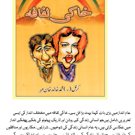
عام انداز میں بڑی بات کہنا بہت بڑا فن ہے۔ خاکی لفافہ میں مختلف انداز کی ایسی
تحریریں شامل ہیںجو انسانی زندگی کے روشن اور تاریک پہلوئو کی ہلکے پھلکے انداز
میں عکاسی کرتی ہیں۔ یہ عام انسانی زندگی کی شوخیوں ، شرارتوں ، مکاریوں اور منافقوں
کی داستان ہے جو انسانی زندگی کے ساتھ ازل سے چل رہی ہے اور ابد تک رہے گی۔