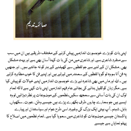
اپنی بات کو بڑے خوبصورت اندازمیں پیش کرنے کے مختلف طریقے ہیں ان میں سب
سے منفرد شاعری ہے، اور شاعری میں من کی با ت کہنا آسان بھی ہے اور بہت مشکل
بھی ، مشکل ان کے لئے ہے جو لفظوں سے کھیلنے کے ہنر کو نہ جانتے ہوں ، اور جنھیں
یہ فن آتا ہو وہ تو گویا لفظوں کے سمندر میں تیرتے ہیں اور اپنے فن کا خوب مظاہرہ کرتے
ہیں ۔ اللہ اور ماں میں بھی شاعرہ نے بڑے خوبصورت انداز میں اپنے خیالات کو پیش کیا
ہے ، مگر زبان کو ثقیل بنانے کی بجائے عام فہم انداز میں اپنی بات کہی ہے تاکہ تمام
لوگ ان کی بات آسانی سے سمجھ سکیں۔نظموں کے موضوعات پر نظر دوڑائیں تو وہ
ایسے ہیں جو ہمارے چاروں طرف بکھرے پڑے ہیں جیسے وطن ، عورت ، سکھیاں،
بابل، شبنم ، آپ بیتی ایک بزرگ کی وغیرہ، اسی طرح عوام اور سیاستدان اور پیارے
پاکستان جیسے موضوعات کو شاعری میں سمویا گیا ہے ، تمام نظموں میں اصلاح کا
پہلو نمایاں ہے جیسے