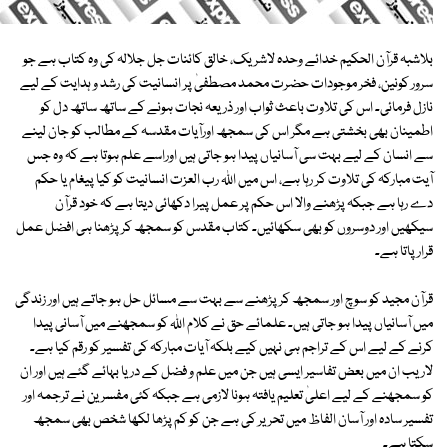
بلاشبہ قرآن الحکیم خدائے وحدہ لاشریک، خالق کائنات جل جلالہ کی وہ کتاب ہے جو
سرور کونین، فخر موجودات حضرت محمد مصطفیٰ پر انسانیت کی رشد و ہدایت کے لیے
نازل فرمائی۔ اس کی تلاوت باعث ثواب اور ذریعہ نجات ہونے کے ساتھ ساتھ دل کو
اطمینان بھی بخشتی ہے مگر اس کی سمجھ اورآیات مقدسہ کے مطالب کو جان لینے
سے انسان کے لیے بہت سی آسانیاں پیدا ہو جاتی ہیں اوراسے علم ہوتا ہے کہ وہ جس
آیت مبارکہ کی تلاوت کر رہا ہے، اس میں اللہ رب العزت انسانیت کو کیا پیغام یا حکم
دے رہا ہے جبکہ پڑھنے والا اس حکم پر عمل پیرا دکھائی دیتا ہے کہ خود قرآن
سیکھیں اور دوسروں کو بھی سکھائیں۔ کتاب مقدس کو سمجھ کر پڑھنا ہی افضل عمل
قرار پاتا ہے۔
قرآن مجید کو سوچ اور سمجھ کر پڑھنے سے بہت سے مسائل حل ہو جاتے ہیں اور زندگی
میں آسانیاں پیدا ہو جاتی ہیں۔ علمائے حق نے کلام اللہ کو سمجھنے میں آسانی پیدا
کرنے کے لیے اس کے تراجم ہی نہیں کیے بلکہ آیات مبارکہ کی تفسیر کو رقم کیا ہے۔
لاریب ان میں بعض تفاسیر ایسی ہیں جن میں علم و فضل کے دریا بہائے گئے ہیں اور ان
کو سمجھنے کے لیے اعلیٰ تعلیم یافتہ ہونا لازمی ہے جبکہ کئی مفسرین نے ترجمہ اور
تفسیر سادہ اور آسان الفاظ میں تحریر کی ہے جن کو کم پڑھا لکھا شخص بھی سمجھ
سکتا ہے۔