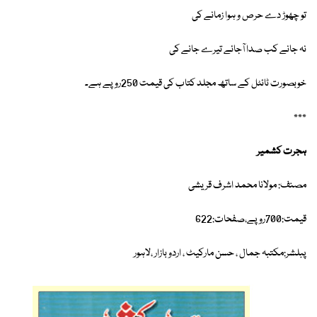
تو چھوڑ دے حرص و ہوا زمانے کی
نہ جانے کب صدا آجائے تیرے جانے کی
خوبصورت ٹائٹل کے ساتھ مجلد کتاب کی قیمت 250روپے ہے۔
٭٭٭
ہجرت کشمیر
مصنف: مولانا محمد اشرف قریشی
قیمت:700روپے،صفحات:622
پبلشر:مکتبہ جمال ، حسن مارکیٹ ، اردو بازار ،لاہور