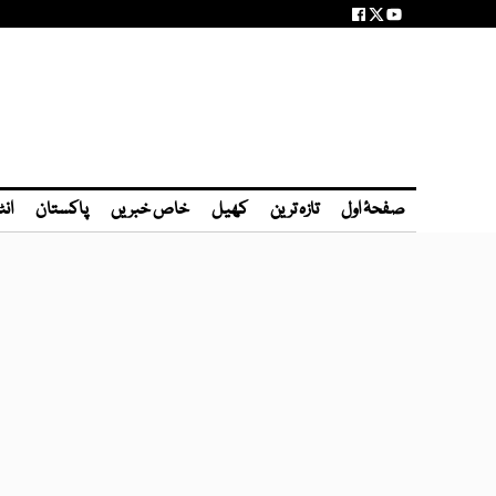
صفحۂ اول
تازہ ترین
کھیل
خاص خبریں
پاکستان
انٹ