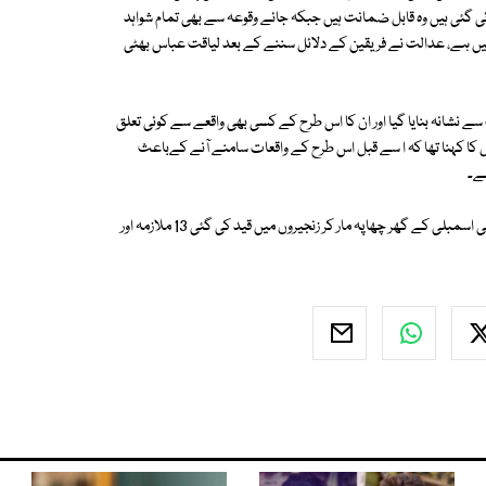
ئی گئی ہیں وہ قابل ضمانت ہیں جبکہ جائے وقوعہ سے بھی تمام شواہد
یں ہے، عدالت نے فریقین کے دلائل سننے کے بعد لیاقت عباس بھٹی
 نشانہ بنایا گیا اور ان کا اس طرح کے کسی بھی واقعے سے کوئی تعلق
ا کہنا تھا کہ ا سے قبل اس طرح کے واقعات سامنے آنے کےباعث
ہے۔
واضح رہے کہ گزشتہ روز لاہور کے علاقے جوہر ٹاؤن میں پولیس نے سابق رکن قومی اسمبلی کے گھر چھاپہ مار کر زنجیروں میں قید کی گئی 13 ملازمہ اور