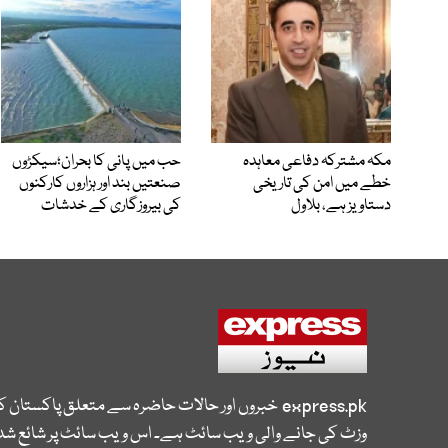
مکہ مشترکہ دفاعی معاہدہ
حب میں پانی کا بحران؛سیکڑوں
خطے میں امن کی تاریخی
صنعتیں بند اور ہزاروں کارکنوں
دستاویز ہے، بلاول
کی بیروزگاری کے خدشات
express.pk
خبروں اور حالات حاضرہ سے متعلق پاکستان 
وزٹ کی جانے والی ویب سائٹ ہے۔ اس ویب سائٹ پر شائع شدہ