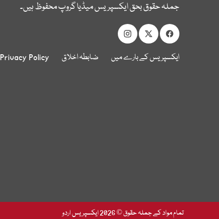
جملہ حقوق بحق ایکسپریس میڈیا گروپ محفوظ ہیں۔
ایکسپریس کے بارے میں
ضابطہ اخلاق
Privacy Policy
تمام مواد کے جملہ حقوق © 2026 ایکسپریس اردو