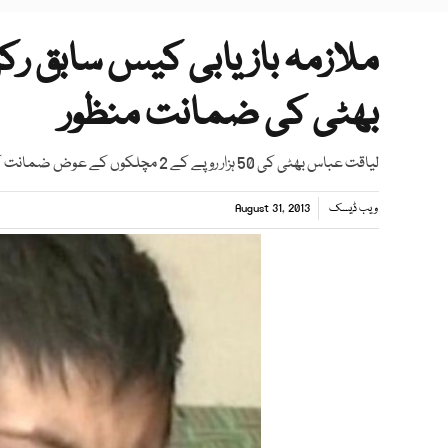
ملازمہ بازیابی کیس سابق ر
بھٹی کی ضمانت منظور
لیاقت عباس بھٹی کی 50 ہزار روپے کے 2 مچلکوں کے عوض ضمانت کی درخواست منظور کی گئی۔
ویب ڈیسک
August 31, 2013