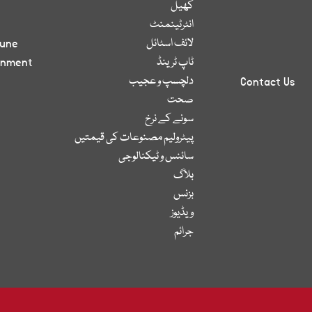
کھیل
انٹرٹینمنٹ
لائف اسٹائل
bune
ٹاپ ٹرینڈ
inment
دلچسپ و عجیب
Contact Us
صحت
سونے کے نرخ
پیٹرولیم مصنوعات کی قیمتیں
سائنس و ٹیکنالوجی
بلاگ
بزنس
ویڈیوز
جرائم