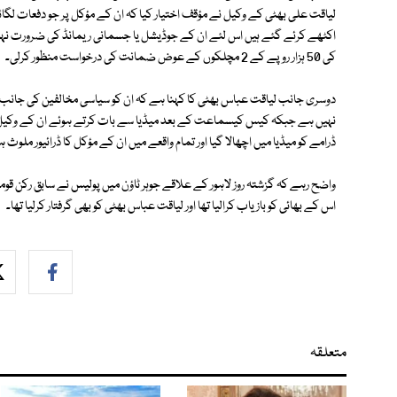
لیاقت علی بھٹی کے وکیل نے مؤقف اختیار کیا کہ ان کے مؤکل پر جو دفعات لگا
اکٹھے کرئے گئے ہیں اس لئے ان کے جوڈیشل یا جسمانی ریمانڈ کی ضرورت نہ
کی 50 ہزار روپے کے 2 مچلکوں کے عوض ضمانت کی درخواست منظور کرلی۔
دوسری جانب لیاقت عباس بھٹی کا کہنا ہے کہ ان کو سیاسی مخالفین کی جانب سے
نہیں ہے جبکہ کیس کیسماعت کے بعد میڈیا سے بات کرتے ہوئے ان کے وکیل ک
ڈرامے کو میڈیا میں اچھالا گیا اور تمام واقعے میں ان کے مؤکل کا ڈرائیور ملوث 
اس کے بھائی کو بازیاب کرالیا تھا اور لیاقت عباس بھٹی کو بھی گرفتار کرلیا تھا۔
متعلقہ