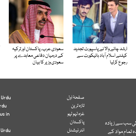
ارشد چائے والا نے پاسپورٹ تجدید
سعودی عرب، پاکستان اور ترکیہ
کیلئے اسلام آباد ہائیکورٹ سے
کے درمیان دفاعی معاہدے پر
رجوع کرلیا
سعودی وزیر کا بیان
صفحۂ اول
 Urdu
تازہ ترین
rdu
غزہ لہو لہو
ws in
پاکستان
کی سب سے زیادہ
انٹر نیشنل
 Urdu
 تمام مواد کے