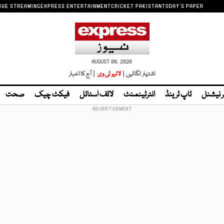
IVE STREAMING
EXPRESS ENTERTAINMENT
CRICKET PAKISTAN
TODAY'S PAPER
AUGUST 08, 2026
اشتہار لگائیں |
لائیو ٹی وی
| آج کا اخبار
ر نیشنل
ٹاپ ٹرینڈ
انٹرٹینمنٹ
لائف اسٹائل
فیکٹ چیک
صحت