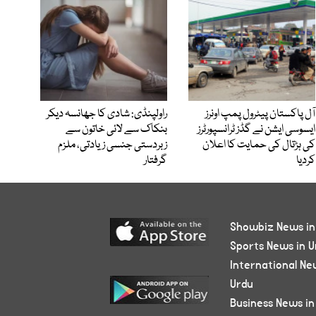
آل پاکستان پیٹرول پمپ اونرز
راولپنڈی: شادی کا جھانسہ دیکر
ایسوسی ایشن نے گڈز ٹرانسپورٹرز
بنکاک سے لائی خاتون سے
کی ہڑتال کی حمایت کا اعلان
زبردستی جنسی زیادتی، ملزم
کردیا
گرفتار
Showbiz News in
Sports News in U
International Ne
Urdu
Business News in