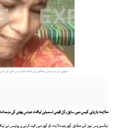
مجھے میرے سیاسی مخالفین نے نشانہ بنایا اور اس طرح کے کسی ب
ملازمہ بازیابی کیس میں سابق رکن قومی اسمبلی لیاقت عباس بھٹی کی ضمان
ایکسپریس نیوز کے مطابق گھریلو ملازمہ کو گھر میں قید کرنے پر پولیس نے