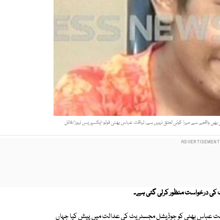
ھی واقعے سے میرا کوئی تعلق نہیں ہے، لیاقت عباس بھٹی فوٹو: ایکسپریس نیوز/فائل
ت کی درخواست منظور کرلی گئی ہے۔
 لیاقت عباس بھٹی کو جوڈیشل مجسٹریٹ کی عدالت میں پیش کیا جہاں