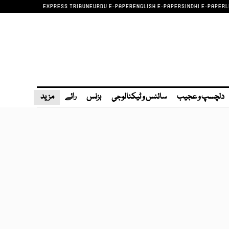
EXPRESS TRIBUNE
URDU E-PAPER
ENGLISH E-PAPER
SINDHI E-PAPER
L
دلچسپ و عجیب
سائنس و ٹیکنالوجی
بزنس
رائے
مزید