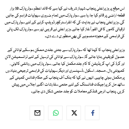
اس موقع پر وزیراعلیٰ پنجاب شہباز شریف نے کہا ہے کہ قائد اعظم سولر پارک 10 ہزار
قطعہ اراضی پر قائم کیا جا رہا ہے، سولر پارک میں تمام ضروری سہولیات فراہم کی جائیں
گی، وزیراعلیٰ پنجاب نے ہدایت کی کہ انفراسٹرکچر ڈویلپ کرنے کے لئے سولر پارک میں
ترقیاتی کاموں کا فی الفور آغاز کیا جائے، وزیر اعلی نے قریبی نہر سے سولر پارک تک پانی
کی فراہمی کے مجوزہ منصوبے کی بھی منظور ی دے دی۔
وزیراعلی پنجاب کا کہنا تھا کہ سولر پارک سے جتنی جلدی ممکن ہو سکے توانائی کے
حصول کو یقینی بنایا جائے گا، سولر پارک سے توانائی کی ترسیل کے لئے ٹرانسمیشن لائن
اور گرڈ کی اپ گریڈیشن کا کام جلد مکمل کیا جائے، ،سولر پارک میں رہائشی کالونی ،
کمیونٹی ہال ، مسجد ، اسکول ،ڈسپنسری اور دیگر سہولیات کی فراہمی ترجیحی بنیاد وں
پر مکمل ہونی چاہیے، انہوں نے کہا کہ بنک آف پنجاب کے حکام فنانس کمیٹی کے
ساتھ مل کر پراجیکٹ فنانسنگ کے لئے حتمی سفارشات اگلے اجلاس میں پیش
کریں، پنجاب انرجی فنڈکے معاملات کو جلد حتمی شکل دی جائے۔