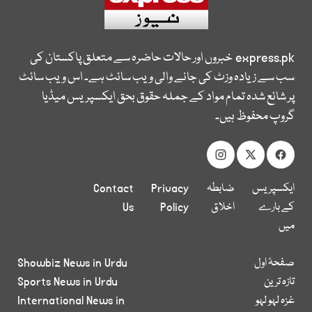
express.pk
خبروں اور حالات حاضرہ سے متعلق پاکستان کی
سب سے زیادہ وزٹ کی جانے والی ویب سائٹ ہے۔ اس ویب سائٹ
پر شائع شدہ تمام مواد کے جملہ حقوق بحق ایکسپریس میڈیا
گروپ محفوظ ہیں۔
ایکسپریس
ضابطہ
Privacy
Contact
کے بارے
اخلاق
Policy
Us
میں
صفحۂ اول
Showbiz News in Urdu
تازہ ترین
Sports News in Urdu
غزہ لہو لہو
International News in