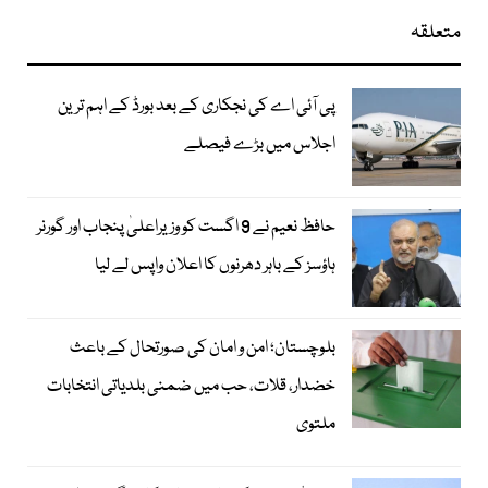
متعلقہ
پی آئی اے کی نجکاری کے بعد بورڈ کے اہم ترین
اجلاس میں بڑے فیصلے
حافظ نعیم نے 9 اگست کو وزیراعلیٰ پنجاب اور گورنر
ہاؤسز کے باہر دھرنوں کا اعلان واپس لے لیا
بلوچستان؛ امن و امان کی صورتحال کے باعث
خضدار، قلات، حب میں ضمنی بلدیاتی انتخابات
ملتوی