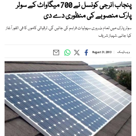
پنجاب انرجی کونسل نے 700 میگاواٹ کے سولر
پارک منصوبے کی منظوری دے دی
سولر پارک میں تمام ضروری سہولیات فراہم کی جائیں گی، ترقیاتی کاموں کا فی الفور آغاز
کیا جائے، شہباز شریف
ویب ڈیسک
August 31, 2013