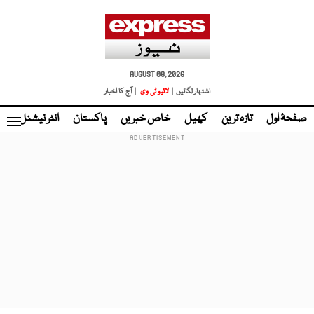
AUGUST 08, 2026
اشتہار لگائیں |
لائیو ٹی وی
| آج کا اخبار
صفحۂ اول
تازہ ترین
کھیل
خاص خبریں
پاکستان
انٹر نیشنل
ٹا