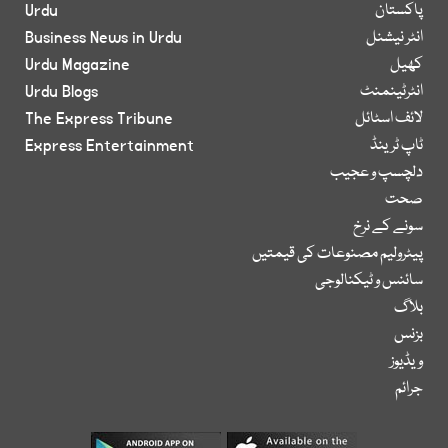
پاکستان
Urdu
انٹر نیشنل
Business News in Urdu
کھیل
Urdu Magazine
انٹرٹینمنٹ
Urdu Blogs
لائف اسٹائل
The Express Tribune
ٹاپ ٹرینڈ
Express Entertainment
دلچسپ و عجیب
صحت
سونے کے نرخ
پیٹرولیم مصنوعات کی قیمتیں
سائنس و ٹیکنالوجی
بلاگ
بزنس
ویڈیوز
جرائم