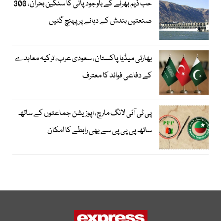
حب ڈیم بھرنے کے باوجود پانی کا سنگین بحران، 300
صنعتیں بندش کے دہانے پر پہنچ گئیں
بھارتی میڈیا پاکستان، سعودی عرب، ترکیہ معاہدے
کے دفاعی فوائد کا معترف
پی ٹی آئی لانگ مارچ، اپوزیشن جماعتوں کے ساتھ
ساتھ پی پی پی سے بھی رابطے کا امکان