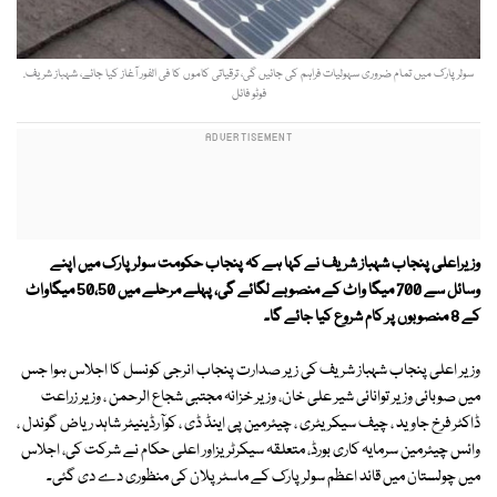
سولر پارک میں تمام ضروری سہولیات فراہم کی جائیں گی، ترقیاتی کاموں کا فی الفور آغاز کیا جائے، شہباز شریف.
فوٹو فائل
وزیراعلی پنجاب شہباز شریف نے کہا ہے کہ پنجاب حکومت سولر پارک میں اپنے
وسائل سے 700 میگا واٹ کے منصوبے لگائے گی، پہلے مرحلے میں 50،50 میگاواٹ
کے 8 منصوبوں پر کام شروع کیا جائے گا۔
وزیر اعلی پنجاب شہباز شریف کی زیر صدارت پنجاب انرجی کونسل کا اجلاس ہوا جس
میں صوبائی وزیر توانائی شیر علی خان، وزیر خزانہ مجتبی شجاع الرحمن ، وزیر زراعت
ڈاکٹر فرخ جاوید ، چیف سیکریٹری ، چیئرمین پی اینڈ ڈی ، کوآرڈینیٹر شاہد ریاض گوندل ،
وائس چیئرمین سرمایہ کاری بورڈ، متعلقہ سیکرٹریزاور اعلی حکام نے شرکت کی، اجلاس
میں چولستان میں قائد اعظم سولر پارک کے ماسٹر پلان کی منظوری دے دی گئی۔