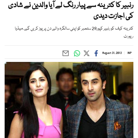
رنبیر کا کترینہ سے پیار رنگ لے آیا والدین نے شادی
کی اجازت دیدی
کترینہ کیف کو رنبیر کپور28 ستمبر کو اپنی سالگرہ والے دن پرپوز کریں گے، میڈیا
رپورٹ
August 31, 2013
INP