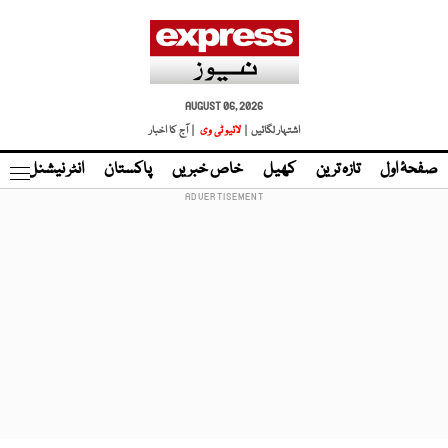
AUGUST 06, 2026
اشتہار لگائیں |
لائیو ٹی وی
| آج کا اخبار
صفحۂ اول
تازہ ترین
کھیل
خاص خبریں
پاکستان
انٹر نیشنل
ٹا