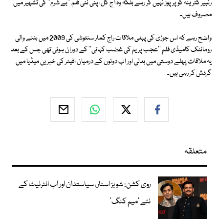
رنبیر کترینہ کو پرپوز نہیں کر رہے بلکہ وہ آج کل اپنی نئی فلم ''بے شرم'' کی تشہیر میں
مصروف ہیں۔
واضح رہے کہ اس جوڑی کی پہلی ملاقات راج کمار سنتوشی کی 2009 میں بننے والی
رومانٹک کامیڈی فلم ''عجب پریم کی غضب کہانی'' کے دوران ہوئی تھی جس کے بعد
یہ ملاقات پہلے دوستی میں بدلی اور اب دونوں کے درمیان افیئر کی خبریں میڈیا میں
گردش کر رہی ہیں۔
متعلقہ
روی کشن: شوبز اسٹار، سیاستدان اور اب انٹرنیٹ کے
نئے ’میم کنگ‘