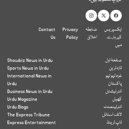
ایکسپریس
ضابطہ
Privacy
Contact
کے بارے
اخلاق
Policy
Us
میں
صفحۂ اول
Showbiz News in Urdu
تازہ ترین
Sports News in Urdu
غزہ لہو لہو
International News in
پاکستان
Urdu
انٹر نیشنل
Business News in Urdu
کھیل
Urdu Magazine
انٹرٹینمنٹ
Urdu Blogs
لائف اسٹائل
The Express Tribune
ٹاپ ٹرینڈ
Express Entertainment