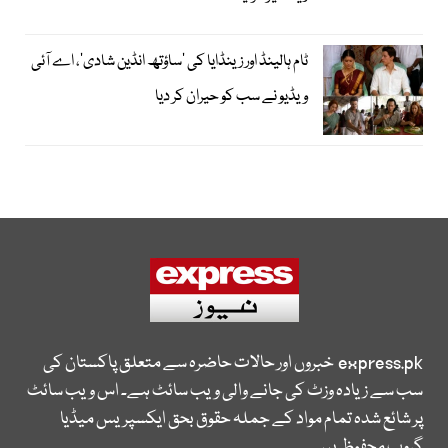
ٹام ہالینڈ اور زینڈایا کی ’ساؤتھ انڈین شادی‘، اے آئی
ویڈیو نے سب کو حیران کر دیا
express.pk
خبروں اور حالات حاضرہ سے متعلق پاکستان کی
سب سے زیادہ وزٹ کی جانے والی ویب سائٹ ہے۔ اس ویب سائٹ
پر شائع شدہ تمام مواد کے جملہ حقوق بحق ایکسپریس میڈیا
گروپ محفوظ ہیں۔