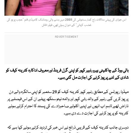
اس جوڑی کی پہلی ملاقات راج کمار سنتوشی کی 2009 میں بننے والی رومانٹک کامیڈی فلم ’’عجب پریم کی
غضب کہانی‘‘ کے دوران ہوئی تھی۔ فوٹو : فائل
بالی ووڈ کے چاکلیٹی ہیرو رنبیر کپور کو اپنی گرل فرینڈ اور معروف اداکارہ کترینہ کیف کو
شادی کے لئے پرپوز کرنے کی اجازت مل گئی ہے۔
میڈیا رپورٹس کے مطابق رنبیر کپور کترینہ کیف کو 28 ستمبر کو اپنی سالگرہ والے دن
پرپوز کریں گے، رنبیر کے والد رشی کپور اور والدہ نیتو سنگھ پہلے ان کے اس فیصلے پر
ناراض تھے تاہم اب انہوں نے اپنے اکلوتے صاحبزادے کی پسند کا احترام کرتے ہوئے
کترینہ کو پرپوز کرنے کی اجازت دے دی ہے۔
دوسری جانب کترینہ کیف کے قریبی ذرائع نے اس خبر کی تردید کرتے ہوئے کہا ہے کہ