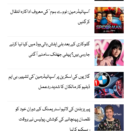
’اسپائیڈر مین: نو وے ہوم‘ کی معروف اداکارہ انتقال
کرگئیں
گلوکاری کے بعد بلی ایلش ہالی ووڈ میں کیا نیا کرنے
جارہی ہیں؟ پہلی جھلک سامنے آگئی
گاڑیوں کی اسکرین پر ’اسپائیڈرمین‘کی تشہیر، بی ایم
ڈبلیو کار مالکان کا شدید ردعمل
پیریز ہلٹن کی لائیو اسٹریمنگ کے دوران خود کو
نقصان پہنچانے کی کوشش، پولیس نے بروقت
ریسکیو کرلیا