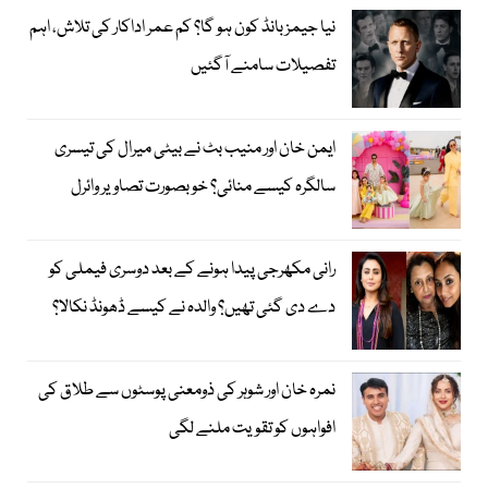
نیا جیمز بانڈ کون ہو گا؟ کم عمر اداکار کی تلاش، اہم
تفصیلات سامنے آگئیں
ایمن خان اور منیب بٹ نے بیٹی میرال کی تیسری
سالگرہ کیسے منائی؟ خوبصورت تصاویر وائرل
رانی مکھرجی پیدا ہونے کے بعد دوسری فیملی کو
دے دی گئی تھیں؟ والدہ نے کیسے ڈھونڈ نکالا؟
نمرہ خان اور شوہر کی ذومعنی پوسٹوں سے طلاق کی
افواہوں کو تقویت ملنے لگی