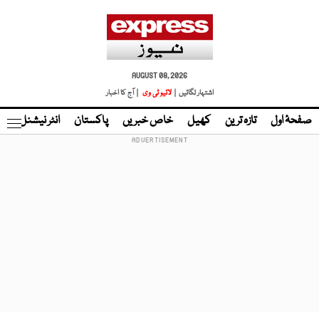
AUGUST 08, 2026
اشتہار لگائیں |
لائیو ٹی وی
| آج کا اخبار
صفحۂ اول
تازہ ترین
کھیل
خاص خبریں
پاکستان
انٹر نیشنل
ٹا