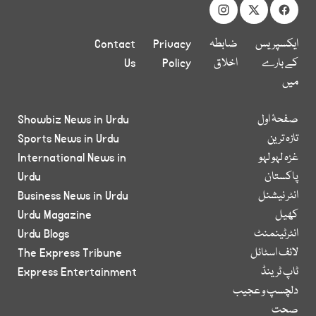
ایکسپریس
ضابطہ
Privacy
Contact
کے بارے
اخلاق
Policy
Us
میں
صفحۂ اول
Showbiz News in Urdu
تازہ ترین
Sports News in Urdu
غزہ لہو لہو
International News in
پاکستان
Urdu
انٹر نیشنل
Business News in Urdu
کھیل
Urdu Magazine
انٹرٹینمنٹ
Urdu Blogs
لائف اسٹائل
The Express Tribune
ٹاپ ٹرینڈ
Express Entertainment
دلچسپ و عجیب
صحت