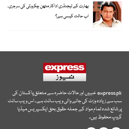
بھارت کے لیجنڈری اداکار متھن چکرورتی کی سرجری،
اب حالت کیسی ہے؟
express.pk
خبروں اور حالات حاضرہ سے متعلق پاکستان کی
سب سے زیادہ وزٹ کی جانے والی ویب سائٹ ہے۔ اس ویب سائٹ
پر شائع شدہ تمام مواد کے جملہ حقوق بحق ایکسپریس میڈیا
گروپ محفوظ ہیں۔