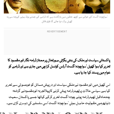
’سواچودہ اگست‘کے حوالے سے کچھ حلقوں میں بازگشت ہے کہ ڈرامے کے جملے بولڈ ہونے کیوجہ سے یہ
کھیل روک دیا جائے گا، فوٹو: فائل
پاکستانی سیاست اور ملک کی بنتی بگڑتی صورتحال پر ممتاز ڈرامہ نگار انور مقصود کا
تحریر کیا ہوا کھیل 'سواچودہ اگست'آرٹس کونسل کراچی میں جاری ہے اور ڈرامے کو
عوام میں پسند کیا جا رہا ہے۔
اس کھیل میں انور مقصود نے ملکی سیاست اور درپیش مسائل کو خوبصورتی سے تحریر
کیا ہے، سیاسی حالات پرتھیٹرڈرامہ پیش کرنے کاپہلاتجربہ انورمقصودنے گزشتہ
چندماہ قبل تھیٹرڈرامہ پونے چودہ اگست تحریر کرکے کیاتھا جسے پاکستان سمیت
دنیابھرمیں مقبولیت حاصل ہوئی 'سواچودہ اگست'اسی سلسلے کی دوسری کڑی ہے۔