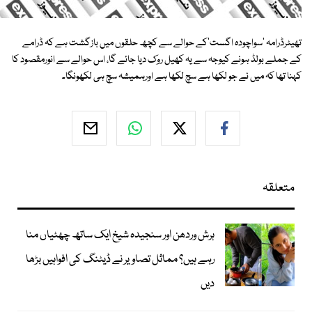
تھیٹرڈرامہ 'سواچودہ اگست'کے حوالے سے کچھ حلقوں میں بازگشت ہے کہ ڈرامے
کے جملے بولڈ ہونے کیوجہ سے یہ کھیل روک دیا جائے گا، اس حوالے سے انورمقصود کا
کہنا تھا کہ میں نے جو لکھا ہے سچ لکھا ہے اورہمیشہ سچ ہی لکھونگا۔
متعلقہ
ہرش وردھن اور سنجیدہ شیخ ایک ساتھ چھٹیاں منا
رہے ہیں؟ مماثل تصاویر نے ڈیٹنگ کی افواہیں بڑھا
دیں