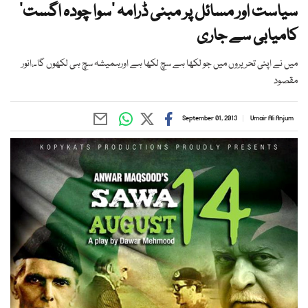
سیاست اور مسائل پر مبنی ڈرامہ ’سوا چودہ اگست‘
کامیابی سے جاری
میں نے اپنی تحریروں میں جو لکھا ہے سچ لکھا ہے اورہمیشہ سچ ہی لکھوں گا۔،انور
مقصود
September 01, 2013
Umair Ali Anjum