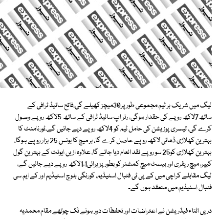
لیگ میں شریک ہر ٹیم مجموعی طور پر30میچز کھیلے گی،فاتح سائیڈ ٹرافی کے
ساتھ7لاکھ روپے کی حقدار ہوگی، رنر اپ سائیڈ ٹرافی کے ساتھ 5لاکھ روپے وصول
کرے گی، تیسری پوزیشن کی حامل ٹیم کو 4لاکھ روپے دیے جائیں گے،ٹورنامنٹ کا
بہترین کھلاڑی ڈھائی لاکھ روپے حاصل کرے گا، ہر میچ کا بونس 25 ہزار روپے ہوگا،
بہترین کھلاڑی کو25 سو روپے نقد انعام دیا جائے گا، علاوہ ازیں ایونٹ کے بہترین گول
کیپر، میچ ریفری اور بیسٹ میچ کمشنر کو بطور پزیرائی1،1لاکھ روپے دیے جائیں گے،
لیگ مقابلے کراچی میں کے پی ٹی فٹبال اسٹیڈیم، کورنگی بلوچ اسٹیڈیم اور کے ایم سی
فٹبال اسٹیڈیم میں منعقد ہوں گے۔
دریں اثناء فیڈریشن نے اعتراضات اور تحفظات دور ہونے تک چوتھے مقام محمدیہ