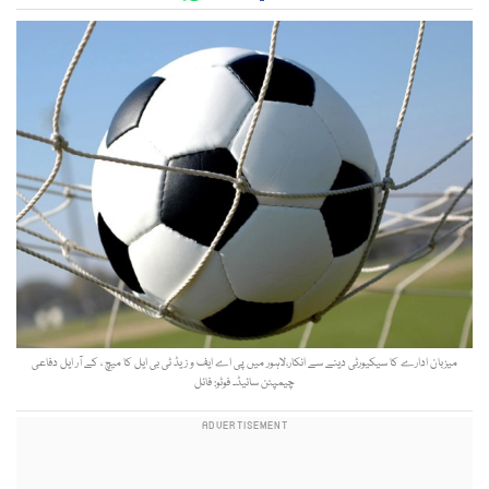
میزبان ادارے کا سیکیورٹی دینے سے انکار،لاہور میں پی اے ایف و زیڈ ٹی بی ایل کا میچ ، کے آر ایل دفاعی
چیمپئن سائیڈ۔ فوٹو: فائل