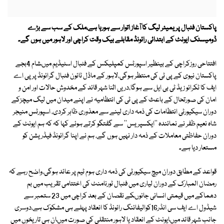
پاکستان فٹبال پریمیئر لیگ کا آغاز اتوار سے ہورہا ہے،ملک کے سب سے بڑے
ڈومیسٹک ایونٹ کے ابتدائی رائونڈ مقابلے بیک وقت کراچی اور لاہور میں ہوں گے۔
افتتاحی روزکراچی کے بینظیر اسپورٹس کمپلیکس کے فٹبال اسٹیڈیم میںشام 4بجے
پاکستان نیوی کے پی ٹی کی منتظر ہوگی،لاہور کے ماڈل ٹائون فٹبال گرائونڈ پر پی اے
ایف کا ٹکرائو زیڈ ٹی بی ایل سے ہوگا،دریں اثنا شہر قائد کے مخدوش حالات اور امن و
امان کی صورتحال کے باعث کے پی ٹی کی انتظامیہ نے اپنے میدان میں لیگ میچزکے
دوران سیکیورٹی انتظامات کی ذمہ داری لینے سے معذوری ظاہر کردی، اسپورٹس منیجر
شاہ نعیم ظفر نے نمائندہ ''ایکسپریس'' سے گفتگو کرتے ہوئے کہا کہ کہ ہم ایونٹ کے
دوران حفاظتی معاملات کے ذمہ دار نہیں ہوں گے، ہم نے اپنا گرائونڈ فیڈریشن کو
مستعار دیا ہے۔
قواعد کے مطابق دوران میچ سیکیورٹی کی ذمہ داری ہوم ٹیم پر عائد ہوگی،واضح رہے کہ
رمضان المبارک کے دوران لیاری میں فٹبال ٹورنامنٹ کی اختتامی تقریب میں بم
دھماکے میں قیمتی انسانی جانوںکے نقصان کے بعد کراچی میں 23 ستمبر سے
شیڈول اے ایف سی انڈر16کوالیفائنگ رائونڈ کا انعقاد پہلے ہی مشکوک ہے،دوسری
جانب شہر قائد میںایونٹ کے انعقاد یا لاہور منتقلی کی صورت میںان ہی تاریخوں میں