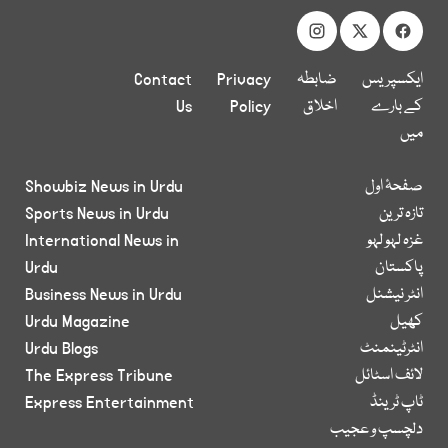
ایکسپریس
ضابطہ
Privacy
Contact
کے بارے
اخلاق
Policy
Us
میں
صفحۂ اول
Showbiz News in Urdu
تازہ ترین
Sports News in Urdu
غزہ لہو لہو
International News in
پاکستان
Urdu
انٹر نیشنل
Business News in Urdu
کھیل
Urdu Magazine
انٹرٹینمنٹ
Urdu Blogs
لائف اسٹائل
The Express Tribune
ٹاپ ٹرینڈ
Express Entertainment
دلچسپ و عجیب