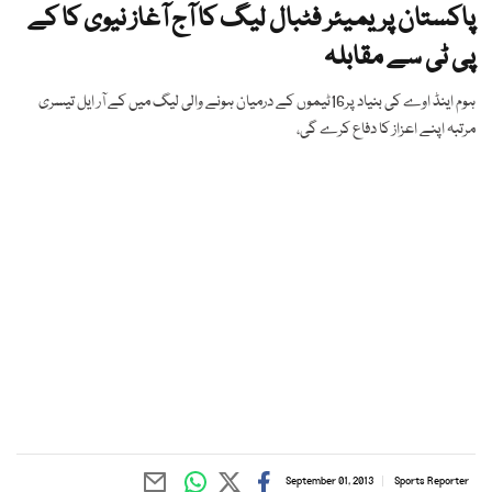
پاکستان پریمیئر فٹبال لیگ کا آج آغاز نیوی کا کے
پی ٹی سے مقابلہ
ہوم اینڈ اوے کی بنیاد پر16ٹیموں کے درمیان ہونے والی لیگ میں کے آر ایل تیسری
مرتبہ اپنے اعزاز کا دفاع کرے گی،
September 01, 2013
Sports Reporter