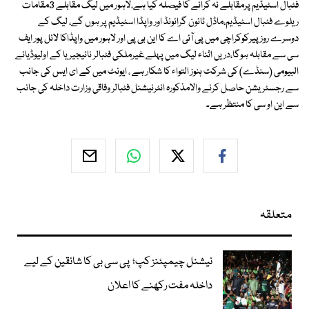
فٹبال اسٹیڈیم پرمقابلے نہ کرانے کا فیصلہ کیا ہے،لاہور میں لیگ مقابلے 3مقامات
ریلوے فٹبال اسٹیڈیم،ماڈل ٹائون گرائونڈ اور واپڈا اسٹیڈیم پر ہوں گے، لیگ کے
دوسرے روز پیرکوکراچی میں پی آئی اے کا این بی پی اور لاہور میں واپڈاکا لائل پور ایف
سی سے مقابلہ ہوگا،دریں اثناء لیگ میں پہلے ٖغیرملکی فٹبالر نائیجیریا کے اولیوڈیائے
البیومی (سنڈے) کی شرکت ہنوز التواء کا شکار ہے ، ایونٹ میں کے ای ایس کی جانب
سے رجسٹریشن حاصل کرنے والامذکورہ انٹرنیشنل فٹبالر وفاقی وزارت داخلہ کی جانب
سے این او سی کا منتظر ہے۔
متعلقہ
نیشنل چیمپئنز کپ؛ پی سی بی کا شائقین کے لیے
داخلہ مفت رکھنے کا اعلان