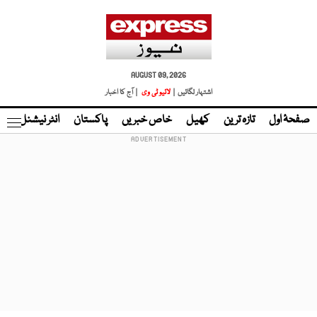
AUGUST 09, 2026
اشتہار لگائیں |
لائیو ٹی وی
| آج کا اخبار
صفحۂ اول
تازہ ترین
کھیل
خاص خبریں
پاکستان
انٹر نیشنل
ٹا