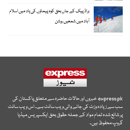
براڈ پیک کے جاں بحق کوہ پیماؤں کی یاد میں اسلام
آباد میں شمعیں روشن
express.pk
خبروں اور حالات حاضرہ سے متعلق پاکستان کی
سب سے زیادہ وزٹ کی جانے والی ویب سائٹ ہے۔ اس ویب سائٹ
پر شائع شدہ تمام مواد کے جملہ حقوق بحق ایکسپریس میڈیا
گروپ محفوظ ہیں۔