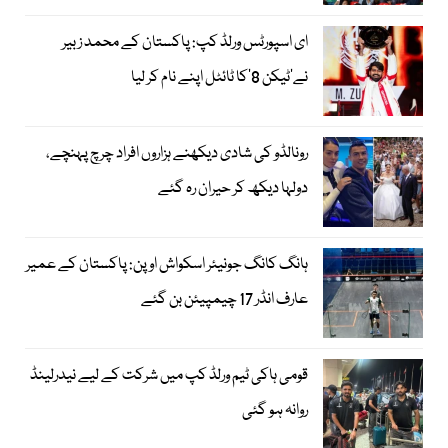
ای اسپورٹس ورلڈ کپ: پاکستان کے محمد زبیر
نے’ٹیکن 8‘کا ٹائٹل اپنے نام کر لیا
رونالڈو کی شادی دیکھنے ہزاروں افراد چرچ پہنچے،
دولہا دیکھ کر حیران رہ گئے
ہانگ کانگ جونیئر اسکواش اوپن: پاکستان کے عمیر
عارف انڈر 17 چیمپیئن بن گئے
قومی ہاکی ٹیم ورلڈ کپ میں شرکت کے لیے نیدرلینڈ
روانہ ہو گئی