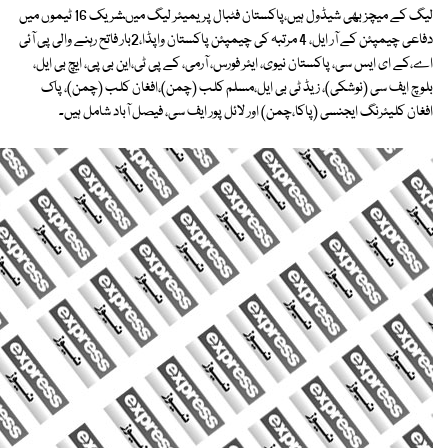
لیگ کے میچز بھی شیڈول ہیں،پاکستان فٹبال پریمیئر لیگ میںشریک 16 ٹیموں میں
دفاعی چیمپئن کے آر ایل، 4 مرتبہ کی چیمپئن پاکستان واپڈا،2بار فاتح رہنے والی پی آئی
اے،کے ای ایس سی، پاکستان نیوی، ایئر فورس، آرمی، کے پی ٹی،این بی پی، ایچ بی ایل،
بلوچ ایف سی (نوشکی)، زیڈ ٹی بی ایل،مسلم کلب (چمن)،افغان کلب (چمن)، پاک
افغان کلیئرنگ ایجنسی (پاکا،چمن) اور لائل پور ایف سی، فیصل آباد شامل ہیں۔