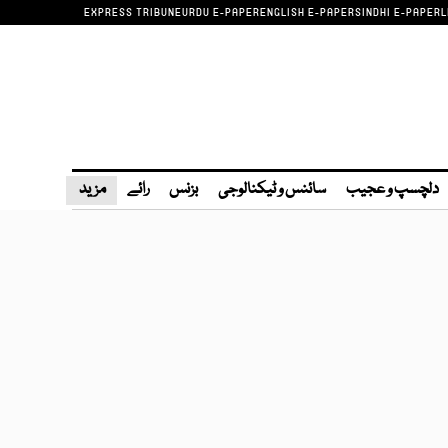
EXPRESS TRIBUNE
URDU E-PAPER
ENGLISH E-PAPER
SINDHI E-PAPER
L
دلچسپ و عجیب
سائنس و ٹیکنالوجی
بزنس
رائے
مزید