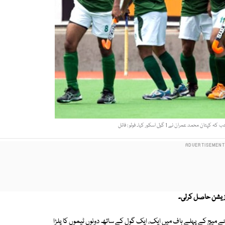
ئے میچ کے پہلے ہاف میں ایک، ایک گول کے ساتھ دونوں ٹیموں کا پلڑا