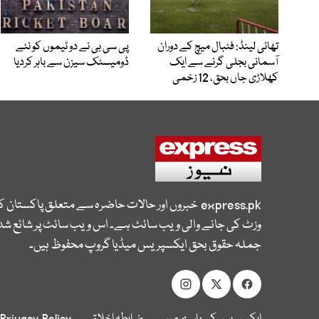
تھائی لینڈ: فٹبال میچ کے دوران
پی سی بی نے دو ٹیموں کو نئے
آسمانی بجلی گرنے سے ایک
ڈومیسٹک سیزن سے باہر کردیا
کھلاڑی جاں بحق، 12 زخمی
express.pk
خبروں اور حالات حاضرہ سے متعلق پاکستان 
وزٹ کی جانے والی ویب سائٹ ہے۔ اس ویب سائٹ پر شائع شدہ
جملہ حقوق بحق ایکسپریس میڈیا گروپ محفوظ ہیں۔