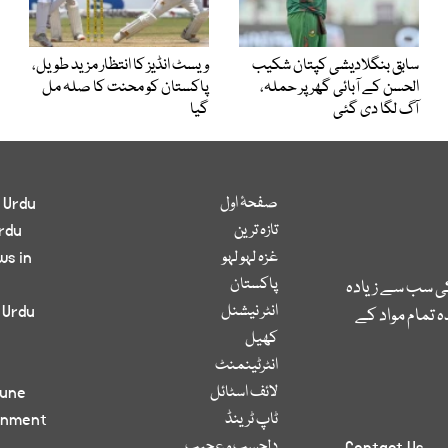
سابق بنگلادیشی کپتان شکیب
ویسٹ انڈیز کا انتظار مزید طویل،
الحسن کے آبائی گھر پر حملہ،
پاکستان کو محنت کا صلہ مل
آگ لگا دی گئی
گیا
صفحۂ اول
 Urdu
تازہ ترین
rdu
غزہ لہو لہو
ws in
پاکستان
کی سب سے زیادہ
انٹر نیشنل
 Urdu
 تمام مواد کے
کھیل
انٹرٹینمنٹ
لائف اسٹائل
bune
ٹاپ ٹرینڈ
inment
دلچسپ و عجیب