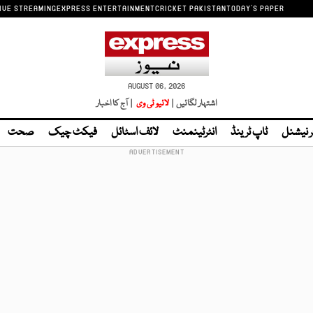
IVE STREAMING
EXPRESS ENTERTAINMENT
CRICKET PAKISTAN
TODAY'S PAPER
AUGUST 06, 2026
اشتہار لگائیں |
لائیو ٹی وی
| آج کا اخبار
ر نیشنل
ٹاپ ٹرینڈ
انٹرٹینمنٹ
لائف اسٹائل
فیکٹ چیک
صحت