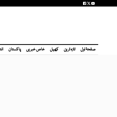
صفحۂ اول
تازہ ترین
کھیل
خاص خبریں
پاکستان
انٹ