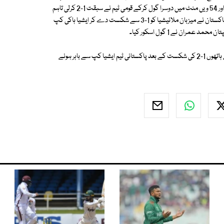
بھاری رہا تاہم دوسرے ہاف میں پاکستانی کھلاڑیوں نے جارحانہ کھیل پیش کیا اور 54 ویں منٹ میں دوسرا گول کرکے قومی ٹیم نے سبقت 1-2 کرلی تاہم
2 منٹ بعد ایک اور گول سے پاکستانی ٹیم کی برتری مستحکم ہوگئی۔ اس طرح پاکستان نے میزبان ملائیشیا کو 1-3 سے شکست دے کر ایشیا ہاکی کپ
واضح رہے کہ اس سے قبل ایشیا ہاکی کپ کے سیمی فائنل میں جنوبی کوریا کے ہاتھوں 1-2 کی شکست کے بعد پاکستانی ٹیم ایشیا کپ سے باہر ہونے