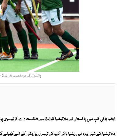
پاکستان کے عبدالحسیم خان نے 2 جب کہ کپتان محمد عمران نے 1 گول اسکور کیا۔ فوٹو : فائل
ایشیا ہاکی کپ میں پاکستان نے ملائیشیا کو 1-3 سے شکست دے کر تیسری پوزیشن حاصل کرلی۔
ملائیشیا کے شہر ایپوہ میں ایشیا ہاکی کپ کی تیسری پوزیشن کے لئے کھیلے گ