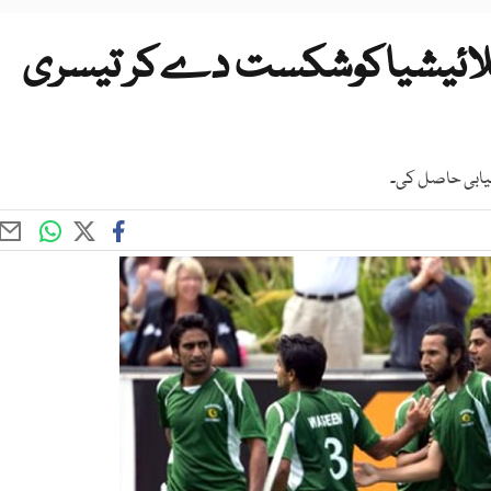
ملائیشیاکوشکست دےکر تیسری