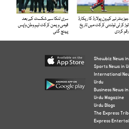
جوز بٹلر نے کیرون پولارڈ کا ریکارڈ
سری لنکا سے شکست کے بعد
توڑ کر ٹی ٹوئنٹی کرکٹ میں تاریخ
قومی ویمن کرکٹ ٹیم وطن واپس
رقم کردی
پہنچ گئی
Showbiz News in
Sports News in U
International Ne
Urdu
Business News in
Urdu Magazine
Urdu Blogs
The Express Tri
Express Enterta