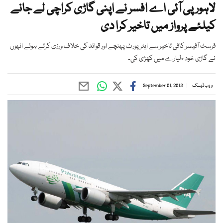
لاہور پی آئی اے افسر نے اپنی گاڑی کراچی لے جانے
کیلئے پرواز میں تاخیر کرا دی
فرسٹ آفیسر کافی تاخیر سے ایئرپورٹ پہنچے اور قوائد کی خلاف ورزی کرتے ہوئے انہوں
نے گاڑی خود طیارے میں کھڑی کی۔
ویب ڈیسک
September 01, 2013