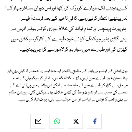
کے پہنچنے تک طیارے کو روک کر رکھا اور اس دوران مسافر جہاز کےا
ندر بیٹھے انتظار کرتے رہے، کافی تاخیر کے بعد فرسٹ آفیسر
ایئرپورٹ پہنچے اور تمام قوائد کی خلاف ورزی کرتے ہوئے انہوں نے
اپنی گاڑی بغیر چیکنگ کرائے خود طیارے کے کارگو سیکشن میں
کھڑی کی اور طیارے میں سوار ہو کر لاہور سے کراچی پہنچے۔
ایوی ایشن کے قوائد و ضوابط کے مطابق پائلٹ، فرسٹ آفیسرز یا عملے کا کوئی بھی فرد
اپنا سامان خود طیارے میں نہیں رکھ سکتا بلکہ اس سامان کو سیکیورٹی کے تمام
مراحل سے گزار کر طیارے میں لے جایا جاتا ہے لیکن اس واقعے میں پی آئی اے کے
عملے کی جانب سے قوائد و ضوابط کی کھلی خلاف ورزی دیکھی گئی۔ ایویشن حکام
نے بھی واقعے کا نوٹس لے لیا ہے اور اس حوالے سے اپنی رپورٹ تیار کر لی ہے۔