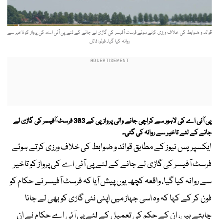
قوائد و ضوابط کی خلاف ورزی کرتے ہوئے فرسٹ آفیسر کی گاڑی لے جانے کے لئے پی آئی اے کی پرواز کو تاخیر سے
روانہ کیا گیا۔ فوٹو: فائل
پی آئی اے کی لاہور سے کراچی جانے والی پروازپی کے 303 فرسٹ آفیسر کی گاڑی لے
جانے کے لئے تاخیر سے روانہ کی گئی۔
ایکسپریس نیوز کے مطابق قوائد و ضوابط کی خلاف ورزی کرتے ہوئے
فرسٹ آفیسر کی گاڑی لے جانے کے لئے پی آئی اے کی پرواز کو تاخیر
سے روانہ کیا گیا، واقعہ کچھ یوں پیش آیا کہ فرسٹ آفیسر نے حکام کو
فون کر کے کہا کہ وہ اسی جہاز میں اپنی نئی گاڑی کو بھی لے جانا
چاہتے ہیں، ان کے حکم کی تعمیل کے لئے پی آئی اے حکام نے ان