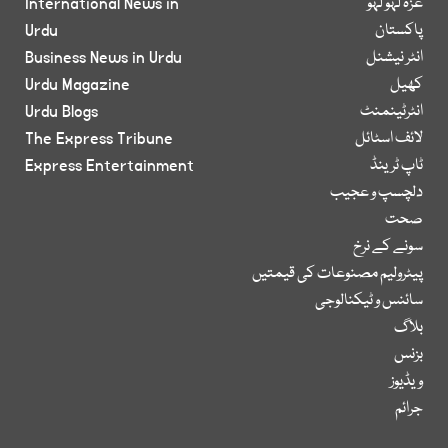
غزہ لہو لہو
International News in
پاکستان
Urdu
انٹر نیشنل
Business News in Urdu
کھیل
Urdu Magazine
انٹرٹینمنٹ
Urdu Blogs
لائف اسٹائل
The Express Tribune
ٹاپ ٹرینڈ
Express Entertainment
دلچسپ و عجیب
صحت
سونے کے نرخ
پیٹرولیم مصنوعات کی قیمتیں
سائنس و ٹیکنالوجی
بلاگ
بزنس
ویڈیوز
جرائم