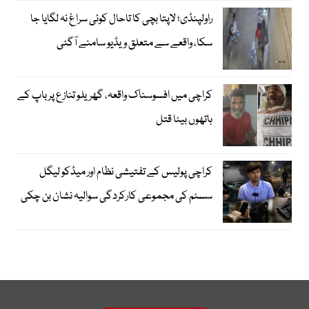
راولپنڈی؛ لاپتا بچی کا تاحال کوئی سراغ نہ لگایا جا
سکا، واقعے سے متعلق ویڈیو سامنے آگئی
کراچی میں افسوسناک واقعہ، گھریلو تنازع پر باپ کے
ہاتھوں بیٹا قتل
کراچی پولیس کے تفتیشی نظام اور میڈکو لیگل
سسٹم کی مجموعی کارکردگی سوالیہ نشان بن چکی