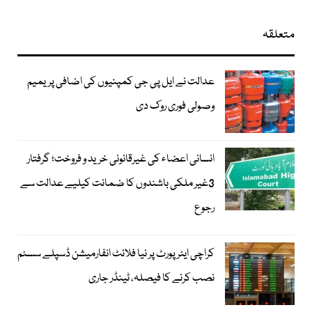
متعلقہ
عدالت نے ایل پی جی کمپنیوں کی اضافی پریمیم
وصولی فوری روک دی
انسانی اعضاء کی غیرقانونی خرید و فروخت؛ گرفتار
3غیر ملکی باشندوں کا ضمانت کیلیے عدالت سے
رجوع
کراچی ایئرپورٹ پر نیا فلائٹ انفارمیشن ڈسپلے سسٹم
نصب کرنے کا فیصلہ، ٹینڈر جاری