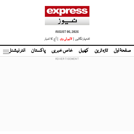
AUGUST 06, 2026
اشتہار لگائیں |
لائیو ٹی وی
| آج کا اخبار
صفحۂ اول
تازہ ترین
کھیل
خاص خبریں
پاکستان
انٹر نیشنل
ٹا