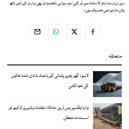
سے زبردست دباؤ کا سامنا ہے اور کئی اہم سیاسی شخصیات بھی وزارت کے لئے ہاتھ
پاؤں مارنے میں مصروف ہیں۔
متعلقہ
لاہور؛ گھریلو پریشانی کے باعث شادی شدہ خاتون
کی خودکشی
ہزارہ ایکسپریس ٹرین حادثہ؛ غفلت برتنے پر ڈرائیور اور
اسسٹنٹ معطل