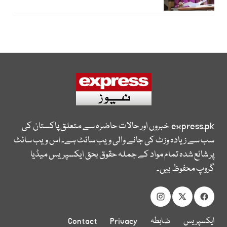
express.pk
خبروں اور حالات حاضرہ سے متعلق پاکستان کی
سب سے زیادہ وزٹ کی جانے والی ویب سائٹ ہے۔ اس ویب سائٹ
پر شائع شدہ تمام مواد کے جملہ حقوق بحق ایکسپریس میڈیا
گروپ محفوظ ہیں۔
ایکسپریس
ضابطہ
Privacy
Contact