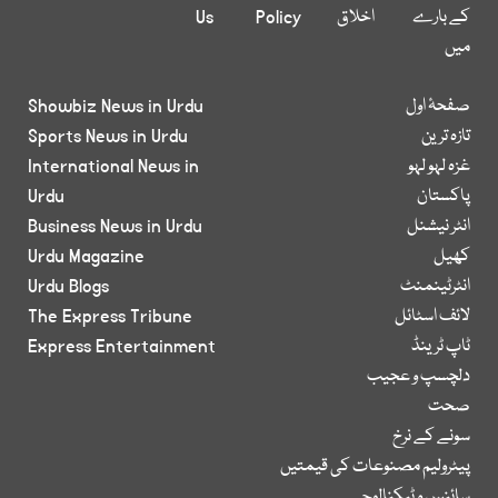
کے بارے
اخلاق
Policy
Us
میں
صفحۂ اول
Showbiz News in Urdu
تازہ ترین
Sports News in Urdu
غزہ لہو لہو
International News in
پاکستان
Urdu
انٹر نیشنل
Business News in Urdu
کھیل
Urdu Magazine
انٹرٹینمنٹ
Urdu Blogs
لائف اسٹائل
The Express Tribune
ٹاپ ٹرینڈ
Express Entertainment
دلچسپ و عجیب
صحت
سونے کے نرخ
پیٹرولیم مصنوعات کی قیمتیں
سائنس و ٹیکنالوجی