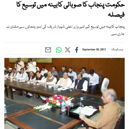
حکومت پنجاب کا صوبائی کابینہ میں توسیع کا
فیصلہ
پنجاب کابینہ میں توسیع کے لئے وزیر اعلیٰ شہباز شریف کی اہم رہنماؤں سے مشاورت
جاری ہے.
ویب ڈیسک
September 02, 2013