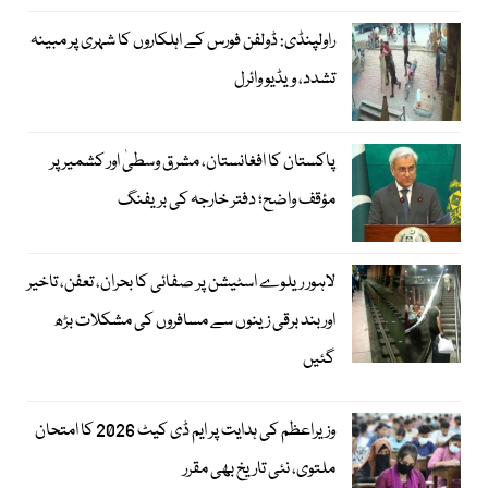
راولپنڈی: ڈولفن فورس کے اہلکاروں کا شہری پر مبینہ
تشدد، ویڈیو وائرل
پاکستان کا افغانستان، مشرق وسطیٰ اور کشمیر پر
مؤقف واضح؛ دفتر خارجہ کی بریفنگ
لاہور ریلوے اسٹیشن پر صفائی کا بحران، تعفن، تاخیر
اور بند برقی زینوں سے مسافروں کی مشکلات بڑھ
گئیں
وزیراعظم کی ہدایت پر ایم ڈی کیٹ 2026 کا امتحان
ملتوی، نئی تاریخ بھی مقرر