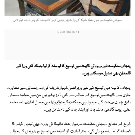
صوبائی حکومت نے میاں عطا مانیکا کی وزارت بھی تبدیل کرنے کا فیصلہ کیا ہے, ذرائع۔ فوٹو: فائل
پنجاب حکومت نے صوبائی کابینہ میں توسیع کا فیصلہ کر لیا جبکہ کئی وزرا کے
قلمدان بھی تبدیل ہوسکتے ہیں۔
پنجاب کابینہ میں توسیع کے لئے وزیر اعلیٰ شہباز شریف کی اہم رہنماؤں سے مشاورت
جاری ہے، کابینہ میں توسیع کے حوالے سے کئی نام زیرغور ہیں جن میں خواجہ سلمان
رفیق وزارت صحت کے امیدوار ہیں جبکہ دیگر متوقع وزرا میں جمال لغاری، راجا محمد
علی، ایوب گادھی، منشا بٹ اور ارشد جٹ کے نام شامل ہیں۔
ذرائع کے مطابق صوبائی حکومت نے میاں عطا مانیکا کی وزارت بھی تبدیل کرنے کا
فیصلہ کیا ہے تاہم پارٹی کی سینئر قیادت کو کابینہ میں توسیع اور ردو بدل کے حوالے