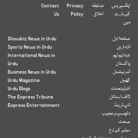
ایکسپریس
ضابطہ
Privacy
Contact
کے بارے
اخلاق
Policy
Us
میں
صفحۂ اول
Showbiz News in Urdu
تازہ ترین
Sports News in Urdu
غزہ لہو لہو
International News in
پاکستان
Urdu
انٹر نیشنل
Business News in Urdu
کھیل
Urdu Magazine
انٹرٹینمنٹ
Urdu Blogs
لائف اسٹائل
The Express Tribune
ٹاپ ٹرینڈ
Express Entertainment
دلچسپ و عجیب
صحت
سونے کے نرخ