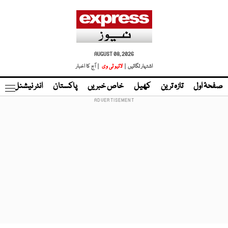
AUGUST 08, 2026
اشتہار لگائیں |
لائیو ٹی وی
| آج کا اخبار
صفحۂ اول
تازہ ترین
کھیل
خاص خبریں
پاکستان
انٹر نیشنل
ٹا