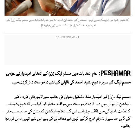
کہ شیخ رشید نے راولپنڈی میں قومی اسمبلی کے حلقہ این اے 55 سے عام انتخابات میں مسلم لیگ (ن) کے
امیدوار ملک شکیل کو شکست دی تھی. فوٹو: فائل
PESHAWAR:
عام انتخابات میں مسلم لیگ (ن) کے انتخابی امیدوار نے عوامی
مسلم لیگ کے سربراہ شیخ رشید احمد کی نااہلی کے لئے درخواست دائر کردی ہے۔
مسلم لیگ (ن)کے امیدوار ملک شکیل اعوان کی جانب سے لاہور ہائی کورٹ کے
الیکشن ٹریبونل میں دائر کردہ درخواست میں موقف اختیار کیا گیا ہے کہ شیخ رشید نے
کاغذات نامزدگی میں اثاثے چھپائے، اس کے علاوہ الیکشن کمیشن کی جانب سے مقرر
کی گئی حد سے زائد رقم خرچ کرکے انہوں نے دھاندلی کی ہے اس لئے انہیں نااہل قرار دیا
جائے۔