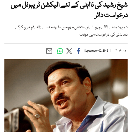
شیخ رشید کی نااہلی کے لئے الیکشن ٹریبونل میں
درخواست دائر
شیخ رشید نے اثاثے چھپائے اور انتخابی مہم میں مقررہ حد سے زائد رقم خرچ کرکے
دھاندلی کی، درخواست میں موقف
ویب ڈیسک
September 02, 2013