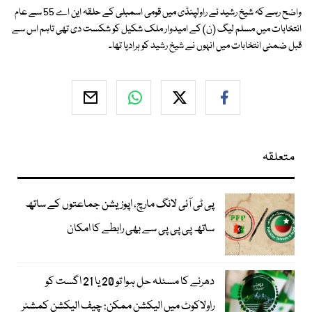
واضح رہے کہ شیخ رشید نے راولپنڈی میں قومی اسمبلی کے حلقہ این اے 55 سے عام
انتخابات میں مسلم لیگ (ن) کے امیدوار ملک شکیل کو شکست دی تھی تاہم اس سے
قبل ضمنی انتخابات میں انہوں نے شیخ رشید کو ہرادیا تھا۔
متعلقہ
پی ٹی آئی لانگ مارچ، اپوزیشن جماعتوں کے ساتھ
ساتھ پی پی پی سے بھی رابطے کا امکان
دھرنے کا مسئلہ حل ہوا تو 20 یا 21 اگست کو
راولاکوٹ میں الیکشن ممکن: چیف الیکشن کمشنر