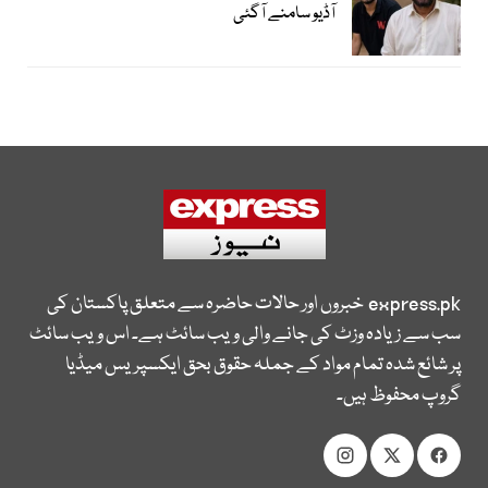
آڈیو سامنے آگئی
express.pk
خبروں اور حالات حاضرہ سے متعلق پاکستان کی
سب سے زیادہ وزٹ کی جانے والی ویب سائٹ ہے۔ اس ویب سائٹ
پر شائع شدہ تمام مواد کے جملہ حقوق بحق ایکسپریس میڈیا
گروپ محفوظ ہیں۔