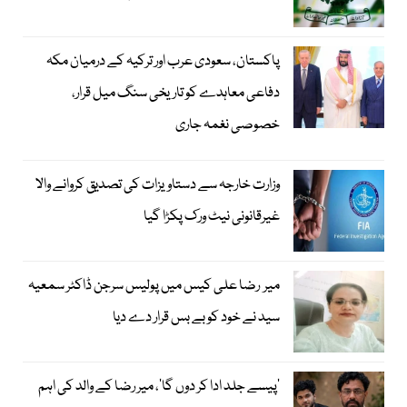
پاکستان، سعودی عرب اور ترکیہ کے درمیان مکہ
دفاعی معاہدے کو تاریخی سنگ میل قرار،
خصوصی نغمہ جاری
وزارت خارجہ سے دستاویزات کی تصدیق کروانے والا
غیرقانونی نیٹ ورک پکڑا گیا
میر رضا علی کیس میں پولیس سرجن ڈاکٹر سمعیہ
سید نے خود کو بے بس قرار دے دیا
’پیسے جلد ادا کر دوں گا‘، میر رضا کے والد کی اہم