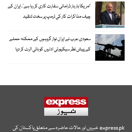
’امریکا بار بار ڈرامائی سفارت کاری کر رہا ہے‘، ایران کے
چیف مذاکرات کار کی ٹرمپ پر سخت تنقید
سعودی عرب نے ایران نواز گروہوں کے ممکنہ حملے
کے پیش نظر سیکیورٹی اداروں کو ہائی الرٹ کر دیا
express.pk
خبروں اور حالات حاضرہ سے متعلق پاکستان کی