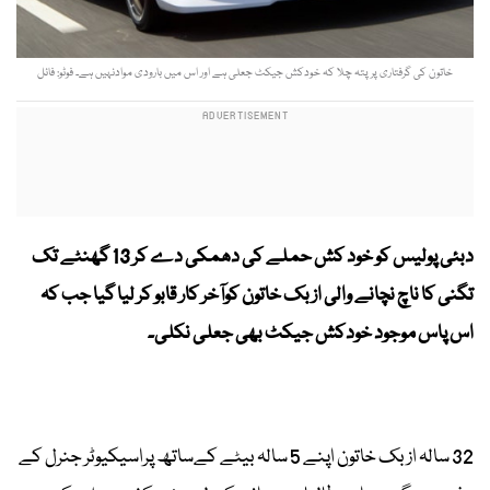
خاتون کی گرفتاری پر پتہ چلا کہ خودکش جیکٹ جعلی ہے اور اس میں بارودی موادنہیں ہے۔ فوٹو: فائل
دبئی پولیس کو خود کش حملے کی دھمکی دے کر
13 گھنٹے تک
تگنی کا ناچ نچانے والی ازبک خاتون کوآخر کار قابو کر لیا گیا جب کہ
اس پاس موجود خودکش جیکٹ بھی جعلی نکلی۔
32 سالہ ازبک خاتون اپنے 5 سالہ بیٹے کےساتھ پراسیکیوٹر جنرل کے