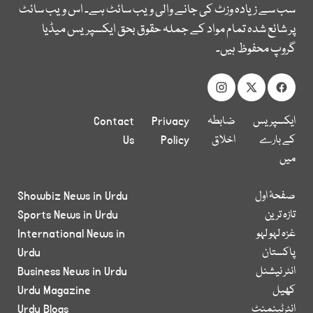
سب سے زیادہ وزٹ کی جانے والی ویب سائٹ ہے۔ اس ویب سائٹ
پر شائع شدہ تمام مواد کے جملہ حقوق بحق ایکسپریس میڈیا
گروپ محفوظ ہیں۔
ایکسپریس
ضابطہ
Privacy
Contact
کے بارے
اخلاق
Policy
Us
میں
صفحۂ اول
Showbiz News in Urdu
تازہ ترین
Sports News in Urdu
غزہ لہو لہو
International News in
پاکستان
Urdu
انٹر نیشنل
Business News in Urdu
کھیل
Urdu Magazine
انٹرٹینمنٹ
Urdu Blogs