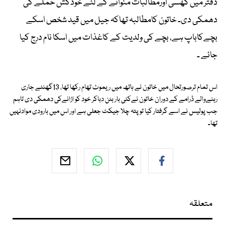
دفتر میں گھسی اورمطالبات منوانے کے لئے خودکش حملے کی
دھمکی دی۔ خاتون کامطالبہ تھاکہ جیل میں قید شخص اسکے
بچےکاباپ ہے، بچے کی ولدیت کے کاغذات میں اسکا نام درج کیا
جائے ۔
اس تمام ترصورتحال میں خاتون نے ہاتھ میں ریموٹ تھام رکھا تھا، 13گھنٹے جاری
رہنےوالے ڈرامے کے دوران خاتون نےکئی بار بٹن دباکر خود کو اڑانےکی دھمکی دی تاہم
جب پولیس نے اسے گرفتار کیا تو پتہ چلا جیکٹ جعلی ہے اور اس میں بارودی موادنہیں
تھا۔
متعلقہ