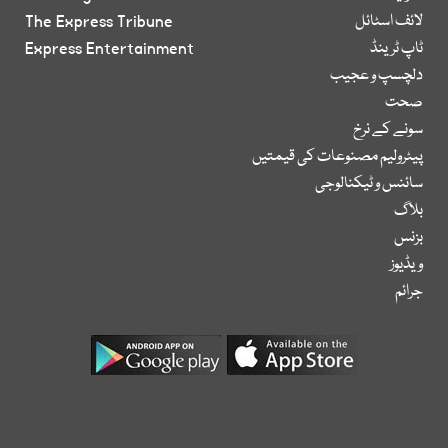
لائف اسٹائل
The Express Tribune
ٹاپ ٹرینڈ
Express Entertainment
دلچسپ و عجیب
صحت
سونے کے نرخ
پیٹرولیم مصنوعات کی قیمتیں
سائنس و ٹیکنالوجی
بلاگ
بزنس
ویڈیوز
جرائم