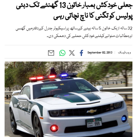
جعلی خودکش بمبار خاتون 13 گھنٹے تک دبئی
پولیس کو تگنی کا ناچ نچاتی رہی
32 سالہ ازبک خاتون 5 سالہ بیٹے کےساتھ پراسیکیوٹر جنرل کےدفترمیں گھسی
اورمطالبات منوانےکیلئےخودکش حملے کی دھمکی دی۔
ویب ڈیسک
September 02, 2013