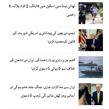
تھائی لینڈ میں اسکول میں فائرنگ، 2 افراد ہلاک، 4
زخمی
ٹرمپ نے بچے کی پیدائش پر امریکی شہریت کے
قانون کو محدود کردیا
قشم جزیرے پر زور دار دھماکے، ایران نے دشمن کے
خلاف اہم کارروائی کا دعویٰ کر دیا
ایران سے مذاکرات جاری، جنگ جلد ختم ہوگی اور
آبنائے ہرمز کھل جائے گی، ٹرمپ کا دعویٰ