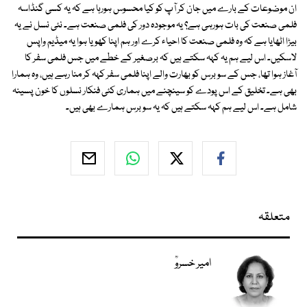
ان موضوعات کے بارے میں جان کر آپ کو کیا محسوس ہورہا ہے کہ یہ کسی گنڈاسہ
فلمی صنعت کی بات ہورہی ہے؟ یہ موجودہ دور کی فلمی صنعت ہے۔ نئی نسل نے یہ
بیڑا اٹھایا ہے کہ وہ فلمی صنعت کا احیاء کرے اور ہم اپنا کھویا ہوا یہ میڈیم واپس
لاسکیں۔ اس لیے ہم یہ کہہ سکتے ہیں کہ برصغیر کے خطے میں جس فلمی سفر کا
آغاز ہوا تھا، جس کے سو برس کو بھارت والے اپنا فلمی سفر کہہ کر منا رہے ہیں، وہ ہمارا
بھی ہے۔ تخلیق کے اس پودے کو سینچنے میں ہماری کئی فنکار نسلوں کا خون پسینہ
شامل ہے۔ اس لیے ہم کہہ سکتے ہیں کہ یہ سو برس ہمارے بھی ہیں۔
متعلقہ
امیر خسروؒ