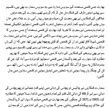
بھارت جس فلمی صنعت کے سو برس منا رہا ہے، وہ سو برس ہمارے بھی ہیں۔ تقسیم
سے پہلے دونوں طرف کے فنکار مل جل کر کام کررہے تھے۔ بٹوارے کے بعد دونوں
علاقوں کے فنکاروں نے بھی ہجرت کی۔ میڈم نورجہاں یہاں آئیں، بڑے غلام علی خان
وہاں چلے گئے۔ دلیپ کمار اُدھر اور سنتوش اِدھر رہ گئے۔ فلمی اسٹوڈیوز، تکنیکی عملہ
اور تمام ہنرمندوں نے ہجرت کا تجربہ کیا۔ بھارت کی فلمی صنعت آج جس سو برس کا
جشن منارہی ہے، اس سو برسوں میں بہت سے ناکامی کے ہیں، جس زمانے میں ہمارے
فلمیں شہرۂ آفاق تھیں اور ان کی فلموں کو کوئی پوچھتا بھی نہیں تھا، حتیٰ کہ ان کے ہاں
اداکاری سکھانے والے ادارے ہمارے ڈراموں سے مدد لے رہے تھے۔ تقسیم سے پہلے
ہم نے بھی برصغیر کے فنکاروں کے دائرہ کار میں اپنی فنکارانہ صلاحیتوں کا بھرپور
مظاہرہ کیا۔ بٹوارے کے بعد پاکستان میں فلمی اسٹوڈیوز کو دوبارہ سے آباد کیا، جن کو
ہندو مالکان یہ سوچ کر آگ لگا گئے تھے کہ یہ دوبارہ کبھی آباد نہ ہوں۔ اسی راکھ سے
فن کی چنگاریاں پیدا ہوئیں اور یہ شعلوں میں تبدیل ہوئیں اور فلمی ستاروں میں بدل
گئیں۔
ہمارے فنکاروں نے چالیس اور پچاس کی دہائی میں اپنے قدم جمائے اور پھر پچاس کی
دہائی سے لے کر 80 کی دہائی تک فلم کے تمام شعبوں میں شاندار صلاحیتوں کا مظاہرہ
کیا۔ 1965 اور 1971 کی جنگوں کے بعد بھارت نے فلمی میڈیم کا سہارا لے کر پاکستان
کے خلاف پروپیگنڈہ فلمیں بنائیں، جس کا جواب ان ہی کے انداز میں ان کو ہماری