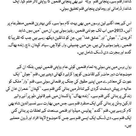
شاندار فلم ہے۔ پنجابی فلم ''ورثہ'' نے بھی پنجابی فلموں کا روایتی تاثر ختم کیا، ایک
شاندار ڈرامائی اور رومانوی پنجابی فلم تخلیق ہوئی۔
اس کے بعد اگلے تین برسوں میں بھی بہت کام ہوا ہے۔ کئی بہترین فلمیں منظرعام پر
آئیں۔ 2013 میں اب تک جو نئی فلمیں ریلیز ہوئی ہیں، ان میں ''میں ہوں شاہد
آفریدی''، ''جوش'' اور ''عشق خدا'' ہیں، جن کو شائقین دیکھ رہے ہیں جب کہ تقریباً 6
فلمیں ریلیز ہونے والی ہیں، جن میں چنبیلی، وار، کولاچی، سیاہ، کپتان، ناچ، زندہ بھاگ،
گدھ اور ہجرت، دی ڈسک شامل ہیں۔
رواں برس میں بنی ہوئی یہ تمام فلمیں کوئی عام روایتی فلمیں نہیں، بلکہ ان کے
موضوعات دور حاضر کے تقاضوں کو پورا کرتے دکھائی دیتے ہیں۔ فلم ''جوش'' ایک
عورت کی معاشرے میں اپنے حقوق کی جنگ پر فلمائی ہوئی ہے۔ فلم ''وار'' ملک کو
حالیہ درپیش دہشت گردی کے تناظر میں بنائی گئی فلم ہے۔ ''کپتان'' عمران خان کی
زندگی پر بنائی گئی فلم ہے۔ ''زندہ بھاگ'' پاکستان میں غیر قانونی طور پر آنے والے
تارکین وطن پر بنائی گئی ایک منفرد فلم ہے، جس میں بھارت سے نصیرالدین شاہ بھی
کام کررہے ہیں۔ فلم ''گدھ'' پولیس، میڈیا اور فلمی صنعت کے تعلقات پر بنائی گئی
ایک فلم ہے۔ دی ڈسک ایک ایسی فلم ہے جس کا موضوع لاپتا افراد اور ڈرون حملے
ہیں۔