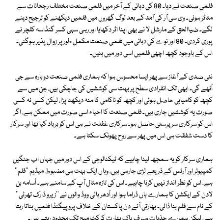
فلمی صنعت نے دیا۔ 80 کی دہائی کے آخر میں فلمی صنعت مختلف رجحانات سے
متاثر ہوئی۔ وی سی آر کی آمد کے بعد لوگ گھروں میں فلمیں دیکھنے کو ترجیح دینے
لگے۔ ضیاالحق کے مارشل لا نے بھی اپنا اثر دکھایا اور رہی سہی کسر گنڈاسہ کلچر نے
پوری کردی۔ 80 اور نوے کی دہائی میں فلمی صنعت مکمل طور پر زوال پذیر ہوگئی۔
اس کے باوجود کچھ اچھی فلمیں اسی دور میں بنیں۔
نئی صدی کے آغاز سے پھر ایسا محسوس ہوا کہ ہماری فلمی صنعت دوبارہ سے جی
اُٹھے گی۔ ابھی تک انفرادی سطح پر بہت سی کوششیں کی جاچکی ہیں، جن میں سے
کچھ کو کامیابی حاصل ہوئی اور کچھ کو ناکامی کا منہ دیکھنا پڑا، لیکن کسی نہ کسی
صورت یہ کوششیں جاری ہیں۔ فلمی صنعت کا احیاء اسی صورت میں ممکن ہے، اگر
اس کو سرکاری سرپرستی حاصل ہو۔ سرکاری غفلت نے ہی اس کو برباد کیا تھا اور سرکار
کا دست شفقت ہی اس میں پھر سے روح پھونک سکتا ہے۔
ہماری سرکار کو یہ سمجھ لینا چاہیے کہ ٹیکنالوجی کے اس دور میں جہاں اب جنگیں
کمپیوٹر اور آرٹس کے ذریعے لڑی جارہی ہیں، وہاں ایک بہت ہی مضبوط میڈیم ''فلم''
ہے، اس کو نظر انداز نہیں کرنا چاہیے۔ اس کی تازہ مثال آپ کے سامنے ہے۔ اُسامہ بن
لادن کے ایکشن کا ہمارے ہاں ڈراما ہوا اور اُدھر ہالی ووڈ والوں نے ''زیرو ڈارک تھرٹی''
کے نام سے فلم بنا ڈالی۔ بھارتی آئے دن پاکستان کے خلاف پروپیگنڈا فلمیں بناتا رہتا
ہے، لیکن ہمارے جذبات صرف پاک بھارت کرکٹ میچ تک محدود رہتے ہیں۔