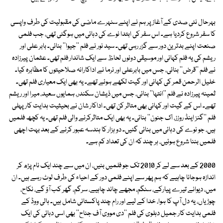
بہرحال نئی صدی کے آغاز پر ہم نے اپنے سنہرے ماضی کی مقبولیت کی طرف واپسی
کا سفر شروع کردیا ہے۔ اس سفر کی ابتدا نوے کی دہائی میں ہوگئی تھی، جب فلمی
صنعت اپنے بدترین دور سے گزر رہی تھی۔ سید نور نے فلم ''جیوا'' بنائی۔ بابر علی اور
ریشم کی یہ فلم کہانی اور موسیقی دونوں لحاظ سے ایک شاندار فلم تھی۔ عثمان پیرزادہ
نے فلم ''قرض'' بنائی، جس میں بابرعلی اور نرما نے اداکارانہ صلاحیتوں کا مظاہرہ کیا۔
خلیل الرحمن قمر کی کہانی اور گیت لکھے ہوئے تھے۔ یہ بھی ایک معیاری فلم تھی۔
ثمینہ پیرزادہ نے فلم ''انتہا'' بنائی، جس میں ذیشان سکندر، ہمایوں سعید، میرا اور ریشم
تھے۔ اس کے گیت اور کہانی بھی متاثر کن تھی۔ اداکار شان نے بحیثیت ہدایت کار پہلی
فلم ''گنز اینڈ روزز، اک جنون'' بنائی۔ یہ بھی ایک متاثرکرنے والی فلم تھی۔ یہ کچھ فلمیں
ہیں، جو نوے کی دہائی میں بنائی گئیں۔ دو ہزار کا ہندسہ عبور کرنے کے بعد بہت اچھی
فلمیں بننا شروع ہوئیں، ہر چند کہ ان کی تعداد کم ہے۔
2000 کے بعد سے لے کر 2010 تک جو فلمیں بنیں، ان میں سے چند ایک نام پڑھ کر
اندازہ ہوجانا چاہیے کہ ہم پھر سے اپنے فلمی دور کے احیاء کی طرف لوٹ رہے ہیں۔ ان
میں، دیوانے تیرے پیارکے، سنگم، مجھے چاند چاہیے، سرگم، گھر کب آؤ گے، نکاح،
چوڑیاں، یہ دل آپ کا ہوا، خدا کے لیے اور رام چند پاکستانی شامل ہیں۔ ہالی ووڈ کے
فلمی ہدایت کار جمیل دہلوی کی فلم ''دی مووی آف جناح'' بھی اسی دہائی کی ایک