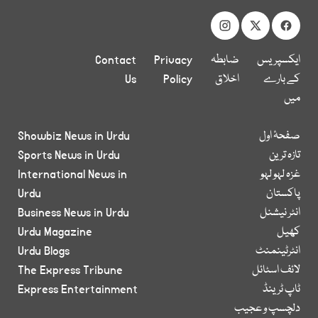
ایکسپریس
ضابطہ
Privacy
Contact
کے بارے
اخلاق
Policy
Us
میں
صفحۂ اول
Showbiz News in Urdu
تازہ ترین
Sports News in Urdu
غزہ لہو لہو
International News in
پاکستان
Urdu
انٹر نیشنل
Business News in Urdu
کھیل
Urdu Magazine
انٹرٹینمنٹ
Urdu Blogs
لائف اسٹائل
The Express Tribune
ٹاپ ٹرینڈ
Express Entertainment
دلچسپ و عجیب