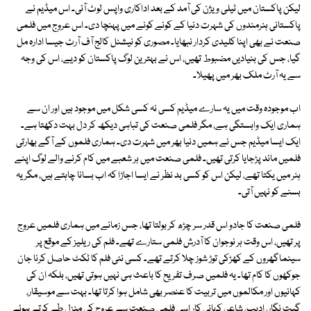
لیکن پاکستان میں ٹیلی ویژن کی آمد کے بعد اداکاری واپس لوٹ آئی۔ اس میڈیم نے
پاکستانی ہنرمندوں کی شہرت دنیا کے کونے کونے میں پہنچا دی۔ اس عروج میں فلمی
صنعت نے بھی اپنا کلیدی کردار نبھایا۔ مصوری کو نیشنل کالج آف آرٹ جیسا ادارہ مل
گیا، جس کی بنیادیں مضبوط تھیں، اس نے بہترین لوگ پاکستان کو دیے، اس کی وجہ
سے یہ آرٹ ملک بھر میں پھیلا۔
اب موجودہ وقت میں یہ سارے میڈیم کسی نہ کسی شکل میں موجود ہیں اور ان سے
ہماری ایک وابستگی ہے، مگر فلمی صنعت کی تباہی دیکھ کر دل بہت دکھتا ہے۔
ایک ایسا میڈیم جس نے ہمیں دنیا بھر میں شہرت دی۔ ہماری فلموں کے آگے بھارتی
فلمیں ماند پڑجایا کرتی تھیں۔ فلمی صنعت میں ہر شعبے میں کام کرنے والے لوگ اپنے
ہنر میں یکتا تھے، لیکن اس کو کسی بد نظر نے ایسا اجاڑا کہ اب بسانا چاہتے ہیں، مگر یہ
بسنے کو نہیں آتی۔
فلمی صنعت کا جادو اس قدر سر چڑھ کر بولتا تھا، جس زمانے میں ہماری فلمیں عروج
پر تھیں، اس وقت ہر نوجوان کا آدرش فلمی ستارے تھے۔ فلم کی ریلیز کے موقع پر
سینماگھروں کے کھڑکی توڑ شوز چلا کرتے تھے۔ کسی نئی فلم کا ٹکٹ حاصل کرنا جان
جوکھوں کا کام تھا۔ یہ فلمیں صرف تفریح کا باعث ہی نہیں ہوتی تھیں، بلکہ ان کی
کہانیوں اور مکالموں میں تربیت کا عنصر بھی شامل ہوا کرتا تھا۔ بہت سے موسیقار،
گیت نگار، ادیب، شاعر، کہانی کار اسی فلمی صنعت سے عروج کی منزل طے کرتے ہوئے