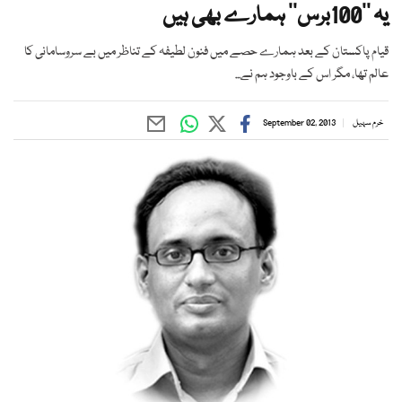
یہ ’’100برس‘‘ ہمارے بھی ہیں
قیام پاکستان کے بعد ہمارے حصے میں فنون لطیفہ کے تناظر میں بے سروسامانی کا
عالم تھا، مگر اس کے باوجود ہم نے...
خرم سہیل
September 02, 2013