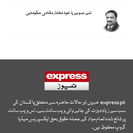
نئے صوبے یا خود مختار مقامی حکومتیں
express.pk
خبروں اور حالات حاضرہ سے متعلق پاکستان کی
سب سے زیادہ وزٹ کی جانے والی ویب سائٹ ہے۔ اس ویب سائٹ
پر شائع شدہ تمام مواد کے جملہ حقوق بحق ایکسپریس میڈیا
گروپ محفوظ ہیں۔