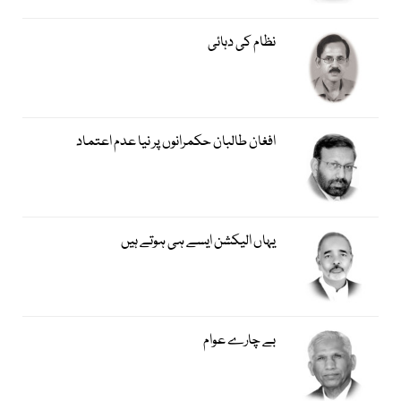
نظام کی دہائی
افغان طالبان حکمرانوں پر نیا عدم اعتماد
یہاں الیکشن ایسے ہی ہوتے ہیں
بے چارے عوام