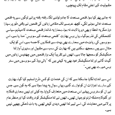
مقبولیت کے اعلیٰ مقام تک پہنچے۔
نہ جانے پھر کیا ہوا، فلمی صنعت کا جادو ٹوٹنے لگا۔ رفتہ رفتہ پرانے لوگوں سے یہ فلمی
صنعت خالی ہونے لگی۔ کچھ عرصے تک مقامی زبانوں کی فلموں نے وقتی طور پر سہارا
دیا، مگر یہ انتظا م بھی دیرپا ثابت نہ ہوا۔ ہمارا یہ شاندار فلمی صنعت کا میڈیم سیاسی
کشمکش کی نذر ہوگیا۔ رواں برس بھارت ''فلمی صنعت کے سو برس'' منا رہا ہے۔ اس
سو برسوں کی ریاضت میں ہمارے بھی بہت سے فنکاروں کاحصہ ہے۔ اس کو ایک
مثال سے یوں سمجھ سکتے ہیں کہ بھارت کی سب سے مقبول اور سنہری آواز لتا
منگیشکر کو سمجھا جاتا ہے۔ انھوں نے تقریباً ایک ہزار فلموں میں چھتیس زبانوں میں
گیت گائے اور لتا منگیشکر خود بھی یہ کہتی ہیں کہ ''بالی ووڈ کے سو برسوں میں ستر
برس میرے بھی ہیں۔''
اس سے اندازہ لگایا جاسکتا ہے کہ ان کی خدمات کو کس طرح تسلیم کیا گیا۔ بھارت
کے سارے اعزازات ان کو نوازے گئے۔ یہاں سوال یہ پیدا ہوتا ہے کہ وہ کون ہے، جس
نے ان کو ستر برس پہلے اس صنعت میں متعارف کروایا، وہ کوئی اور نہیں ہماری فنکارہ
اور گلوکارہ ملکہ ترنم نورجہاں تھیں۔ انھوں نے لتا منگیشکر کو دریافت کیا اور منظر عام
پر لانے میں معاونت کی، اسی لیے لتا انھیں دیدی کہتی تھیں، یہ بات ڈھکی چھپی نہیں
ہے۔