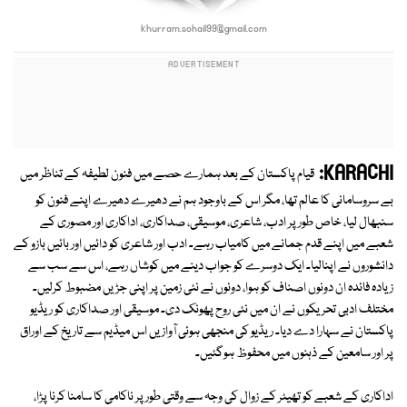
khurram.sohail99@gmail.com
KARACHI:
قیام پاکستان کے بعد ہمارے حصے میں فنون لطیفہ کے تناظر میں
بے سروسامانی کا عالم تھا، مگر اس کے باوجود ہم نے دھیرے دھیرے اپنے فنون کو
سنبھال لیا، خاص طور پر ادب، شاعری، موسیقی، صداکاری، اداکاری اور مصوری کے
شعبے میں اپنے قدم جمانے میں کامیاب رہے۔ ادب اور شاعری کو دائیں اور بائیں بازو کے
دانشوروں نے اپنالیا۔ ایک دوسرے کو جواب دینے میں کوشاں رہے، اس سے سب سے
زیادہ فائدہ ان دونوں اصناف کو ہوا، دونوں نے نئی زمین پر اپنی جڑیں مضبوط کرلیں۔
مختلف ادبی تحریکوں نے ان میں نئی روح پھونک دی۔ موسیقی اور صداکاری کو ریڈیو
پاکستان نے سہارا دے دیا۔ ریڈیو کی منجھی ہوئی آوازیں اس میڈیم سے تاریخ کے اوراق
پر اور سامعین کے ذہنوں میں محفوظ ہوگئیں۔
اداکاری کے شعبے کو تھیٹر کے زوال کی وجہ سے وقتی طور پر ناکامی کا سامنا کرنا پڑا،