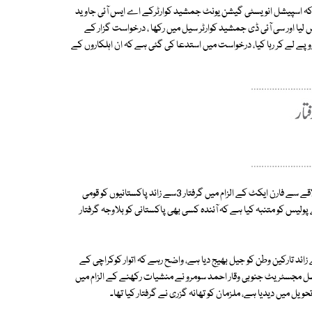
ہ اسپیشل انویسٹی گیشن یونٹ جمشید کوارٹرکے اے ایس آئی جاوید
ئی نوید کو حراست میں لیا اور سی آئی ڈی جمشید کوارٹر سیل میں رکھا ، درخواست گزار کے
 اہلکاروں نے رہائی کے عوض 2لاکھ روپے کی رشوت طلب کی، 75ہزار روپے لے کر رہا کیا، درخواست میں استدعا کی گئی ہے کہ ان اہلکاروں کے
دریں اثنا جوڈیشل مجسٹریٹ غربی سہیل احمد مشوری نے تھانہ موچکو کے علاقے سے فارن ایکٹ کے الزام میں گرفتار 3سے زائد پاکستانیوں کو قومی
 پولیس کو متنبہ کیا ہے کہ آئندہ کسی بھی پاکستانی کو بلاوجہ گرفتار
ثنا سٹی کورٹ کے چاروں اضلاع کی عدالتوں نے غیرقانونی قیام پذیر60سے زائد تارکین وطن کو جیل بھیج دیا ہے، واضح رہے کہ اتوار کوکراچی کے
وڈیشل مجسٹریٹ جنوبی وقار احمد سومرو نے منشیات رکھنے کے الزام میں
یل میں دیدیا ہے، ملزمان کو تھانہ گزری نے گرفتار کیا تھا۔