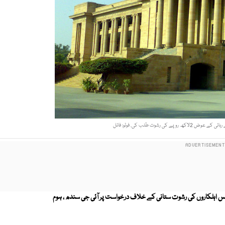
کی رشوت طلب کی. فوٹو: فائل
اہلکاروں کی رشوت ستانی کے خلاف درخواست پر آئی جی سندھ ، ہوم