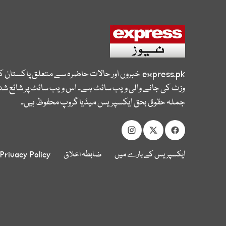
express.pk
خبروں اور حالات حاضرہ سے متعلق پاکستان 
وزٹ کی جانے والی ویب سائٹ ہے۔ اس ویب سائٹ پر شائع شدہ
جملہ حقوق بحق ایکسپریس میڈیا گروپ محفوظ ہیں۔
ایکسپریس کے بارے میں
ضابطہ اخلاق
Privacy Policy