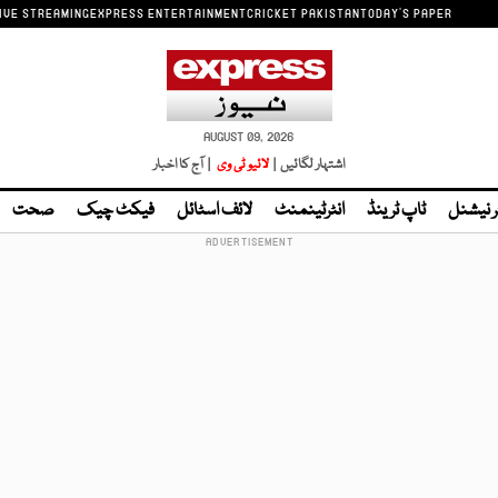
IVE STREAMING
EXPRESS ENTERTAINMENT
CRICKET PAKISTAN
TODAY'S PAPER
AUGUST 09, 2026
اشتہار لگائیں |
لائیو ٹی وی
| آج کا اخبار
ر نیشنل
ٹاپ ٹرینڈ
انٹرٹینمنٹ
لائف اسٹائل
فیکٹ چیک
صحت