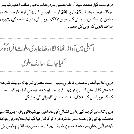
درخواست گزار محمد سید آصف حسین نے درخواست میں موقف اختیارکیا ہے ک
اور کانسٹیبل مبشر نے 25مارچ 2011کو اسے اور اس کے بھا
مطابق ان
خلاف قانونی کارروائی کی جائے۔
شناختی کارڈ پیش کرنے پر فوری رہا کردیا ہے اور شدید برہمی کا اظہار کرتے ہوئے
کیا گیا تو پولیس کے خلاف سخت عدالتی کارروائی کی جائیگی۔
دریں ا
مختلف تھانوں کی حدود سے مذکورہ افراد کو گرفتار کیا گیا تھا، علاوہ ازیں ج
گرفتار الٰہی بخش اور محمد حسین کو ایک روز کے جسمانی ریمانڈ پر پولیس کی تحو