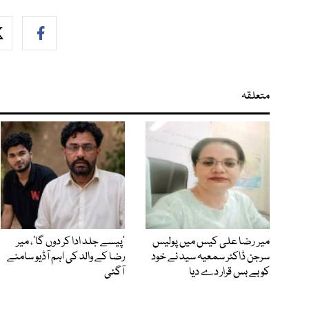
متعلقہ
میر رضا علی کیس میں پولیس
’پیسے جلد ادا کر دوں گا‘، میر
سرجن ڈاکٹر سمعیہ سید نے خود
رضا کے والد کی اہم آڈیو سامنے
کو بے بس قرار دے دیا
آگئی