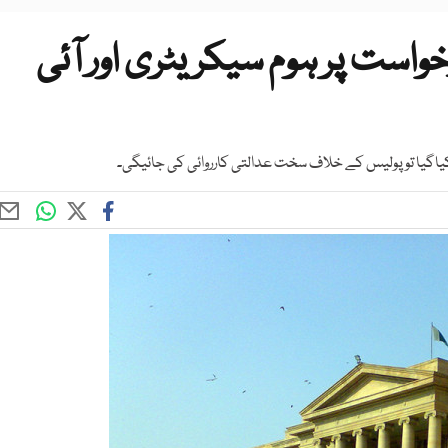
است پر ہوم سیکریٹری اور آئی
 کیاگیا توپولیس کے خلاف سخت عدالتی کارروائی کی جائیگی۔