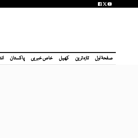
صفحۂ اول
تازہ ترین
کھیل
خاص خبریں
پاکستان
انٹ