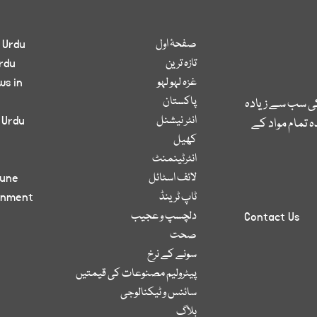
صفحۂ اول
 Urdu
تازہ ترین
rdu
غزہ لہو لہو
ws in
پاکستان
کی سب سے زیادہ
انٹر نیشنل
 Urdu
 تمام مواد کے
کھیل
انٹرٹینمنٹ
لائف اسٹائل
bune
ٹاپ ٹرینڈ
inment
دلچسپ و عجیب
Contact Us
صحت
سونے کے نرخ
پیٹرولیم مصنوعات کی قیمتیں
سائنس و ٹیکنالوجی
بلاگ