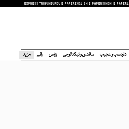
EXPRESS TRIBUNE
URDU E-PAPER
ENGLISH E-PAPER
SINDHI E-PAPER
L
دلچسپ و عجیب
سائنس و ٹیکنالوجی
بزنس
رائے
مزید