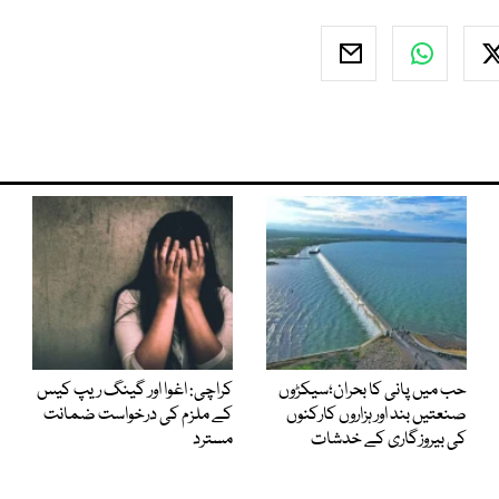
حب میں پانی کا بحران؛سیکڑوں
کراچی: اغوا اور گینگ ریپ کیس
صنعتیں بند اور ہزاروں کارکنوں
کے ملزم کی درخواست ضمانت
کی بیروزگاری کے خدشات
مسترد