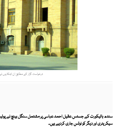
درخواست گزار کے مطابق ان اہلکاروں نے رہائی کے عوض 2لاکھ روپے 
سندھ ہائیکورٹ کے جسٹس عقیل احمد عباسی پر مشتمل سنگل بینچ نے پولیس 
سیکریٹری اور دیگر کو نوٹس جاری کردیے ہیں۔