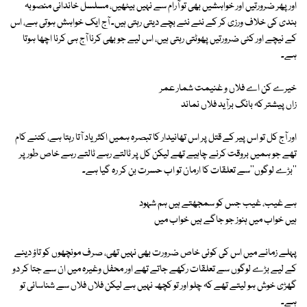
اور پھر ضرورتیں اور خواہشیں بھی تو آرام سے نہیں بیٹھیں، مسلسل خاندانی منصوبہ
بندی کی خلاف ورزی کر کے نئے نئے بچے دیتی رہتی ہیں۔ آج ایک خواہش ہوتی ہے، اس
کے نیچے اور کئی ضرورتیں پھوٹتی رہتی ہیں، اس لیے جو بھی کرنا آج ہی کرنا اچھا ہوتا
ہے۔
خیرے کن اے فلاں و غنیمت شمار عمر
زاں پیشتر کہ بانگ برآید فلاں نماند
اور آج کل تو اس پیر کے قتل پر اس تھانیدار کا تبصرہ ہمیں اکثر یاد آتا رہتا ہے، کتنے کام
تھے جو ہمیں بروقت کرنے چاہیے تھے لیکن کل پر ٹالتے رہے ٹالتے رہے خاص طور پر
''بڑے لوگوں''سے تعلقات کا ارمان تو اب حسرت بن کر رہ گیا ہے۔
ہے غیب، غیب جس کو سمجھتے ہیں ہم شہود
ہیں خواب میں ہنوز جو جاگے ہیں خواب میں
پہلے زمانے میں اس کی کوئی خاص ضرورت بھی نہیں تھی، صرف مونچھوں کو تاؤ دینے
کے لیے بڑے لوگوں سے تعلقات رکھے جاتے تھے اور محفل وغیرہ میں ان سے جتا کر دو
گھڑی خوش ہو لیتے تھے کہ چلو اور تو کچھ نہیں ہے لیکن فلاں فلاں سے شناسائی تو
ہے۔