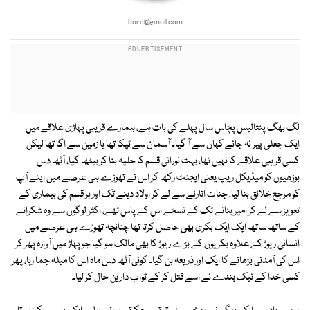
barq@email.com
لگ بھگ پنتالیس پچاس سال پہلے کی بات ہے، ہمارے قریبی پہاڑی علاقے میں
ایک جعلی پیر نہ جانے کہاں سے آ گیا۔ آسمان سے ٹپکا تھا یا زمین سے اگا تھا لیکن
کسی قریبی علاقے کا نہیں تھا، بہت نورانی قسم کا حلیہ بنا کر بیٹھ گیا، آٹھ دس
بوڑھیوں کو میڈیکل ریپ یعنی ایجنٹ رکھ کر اس نے تھوڑے ہی عرصے میں اپنے آپ
کو مرجع خلائق بنا لیا، جنات اتارنے سے لے کر اولاد دینے تک اور ہر قسم کی بیماری کے
تعویز سے لے کر امیر بنانے تک کے نسخے اس کے پاس تھے، اکثر لوگوں سے وہ شکرانے
کے ساتھ ساتھ ایک ایک بکری بھی حاصل کرتا تھا چنانچہ تھوڑے ہی عرصے میں
انسانی ریوڑ کے علاوہ بکریوں کے بڑے ریوڑ کا بھی مالک ہو گیا جو پہاڑ میں آوارہ پھر کر
اس کی آمدنی بڑھانے کا ایک اور ذریعہ بن گیا۔ کوئی آٹھ دس ماہ اس کا میلہ جما رہا، پھر
کسی خدا کے نیک بندے نے اسے قتل کر کے ثواب دارین حال کر لیا۔