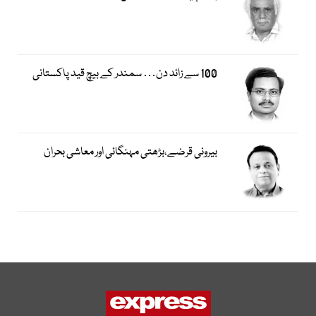
100 سے زائد دن… سمندر کے بیچ قید پاکستانی
بیرونی قرضے،بڑھتی مہنگائی اور معاشی بحران