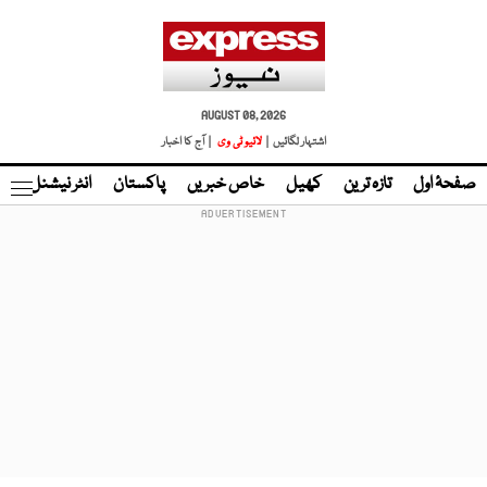
AUGUST 08, 2026
اشتہار لگائیں |
لائیو ٹی وی
| آج کا اخبار
صفحۂ اول
تازہ ترین
کھیل
خاص خبریں
پاکستان
انٹر نیشنل
ٹا