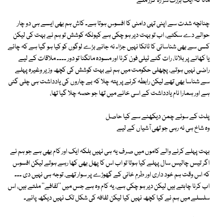
مانا کہ ایک بزرگ سر رہ گزر ملے
چنانچہ شدت سے اپنی تہی دامنی کا افسوس ہوتا ہے۔ کاش ہم بھی ایسے ہی دو چار
حوالے دے سکتے، اب تو بہت دیر ہو چکی ہے کیونکہ کوشش تو ہم نے بہت کی لیکن
کسی سے بھی شناسائی کا ٹانکا نہیں جڑا۔ نہ جانے بڑے لوگوں کو کیا ہو گیا ہے کہ چائے
یا کھانے پر بلانا، رات گئے ٹیلی فون کرنا اور مسودہ مانگنا تو دور ۔۔۔۔ ملاقات کے لیے
راضی نہیں ہوتے، پچھلی حکومت میں ہم نے بہت کوشش کی کچھ وزیر وغیرہ پہلے
سے شناسا بھی تھے لیکن رابطہ کرنے پر پتہ چلا کہ بے چاروں کی یادداشت ہی چلی گئی
ہے اور ہمارا نام یادداشت کے اسی خانے میں تھا جو حصہ چلا گیا تھا،
پلٹ کے سوئے چمن دیکھنے سے کیا حاصل
وہ شاخ ہی نہ رہی جو تھی آشیاں کے لیے
بہت پہلے کرنے والے کاموں میں صرف یہ ہی نہیں بلکہ ایک اور کام بھی ہے جو ہم نے
اگر تیس چالیس سال پہلے کیا ہوتا تو اب اس کا پھل بھی کھا رہے ہوتے لیکن افسوس
کہ اس وقت ہم خود داری اور طرم خانی کے گھوڑے پر سوار تھے، توجہ ہی نہیں دی ۔۔۔
اب کرنا چاہتے ہیں لیکن دیر ہو چکی ہے، یہ کام وہ ہے جس میں ''لفافے'' ملتے ہیں، اس
سلسلے میں ہم نے کیا کچھ نہیں کیا لیکن لفافہ کی شکل تک نہیں دیکھ پائے۔