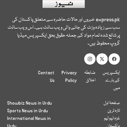
express.pk
خبروں اور حالات حاضرہ سے متعلق پاکستان کی
سب سے زیادہ وزٹ کی جانے والی ویب سائٹ ہے۔ اس ویب سائٹ
پر شائع شدہ تمام مواد کے جملہ حقوق بحق ایکسپریس میڈیا
گروپ محفوظ ہیں۔
ایکسپریس
ضابطہ
Privacy
Contact
کے بارے
اخلاق
Policy
Us
میں
صفحۂ اول
Showbiz News in Urdu
تازہ ترین
Sports News in Urdu
غزہ لہو لہو
International News in
پاکستان
Urdu