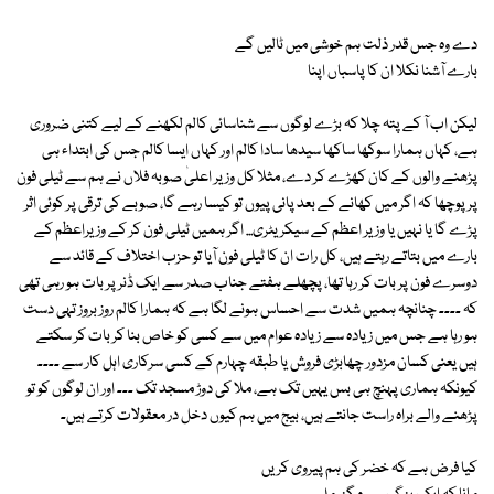
دے وہ جس قدر ذلت ہم خوشی میں ٹالیں گے
بارے آشنا نکلا ان کا پاسباں اپنا
لیکن اب آ کے پتہ چلا کہ بڑے لوگوں سے شناسائی کالم لکھنے کے لیے کتنی ضروری
ہے، کہاں ہمارا سوکھا ساکھا سیدھا سادا کالم اور کہاں ایسا کالم جس کی ابتداء ہی
پڑھنے والوں کے کان کھڑے کر دے، مثلا کل وزیر اعلیٰ صوبہ فلاں نے ہم سے ٹیلی فون
پر پوچھا کہ اگر میں کھانے کے بعد پانی پیوں تو کیسا رہے گا، صوبے کی ترقی پر کوئی اثر
پڑے گا یا نہیں یا وزیر اعظم کے سیکریٹری... اگر ہمیں ٹیلی فون کر کے وزیراعظم کے
بارے میں بتاتے رہتے ہیں، کل رات ان کا ٹیلی فون آیا تو حزب اختلاف کے قائد سے
دوسرے فون پر بات کر رہا تھا، پچھلے ہفتے جناب صدر سے ایک ڈنر پر بات ہو رہی تھی
کہ ۔۔۔۔ چنانچہ ہمیں شدت سے احساس ہونے لگا ہے کہ ہمارا کالم روز بروز تہی دست
ہو رہا ہے جس میں زیادہ سے زیادہ عوام میں سے کسی کو خاص بنا کر بات کر سکتے
ہیں یعنی کسان مزدور چھابڑی فروش یا طبقہ چہارم کے کسی سرکاری اہل کار سے ۔۔۔۔
کیونکہ ہماری پہنچ ہی بس یہیں تک ہے، ملا کی دوڑ مسجد تک ۔۔۔ اور ان لوگوں کو تو
پڑھنے والے براہ راست جانتے ہیں، بیج میں ہم کیوں دخل در معقولات کرتے ہیں۔
کیا فرض ہے کہ خضر کی ہم پیروی کریں