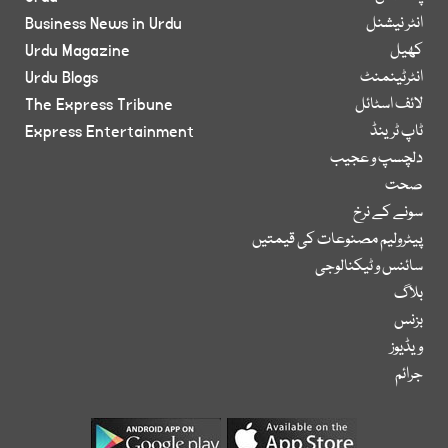
انٹر نیشنل
Business News in Urdu
کھیل
Urdu Magazine
انٹرٹینمنٹ
Urdu Blogs
لائف اسٹائل
The Express Tribune
ٹاپ ٹرینڈ
Express Entertainment
دلچسپ و عجیب
صحت
سونے کے نرخ
پیٹرولیم مصنوعات کی قیمتیں
سائنس و ٹیکنالوجی
بلاگ
بزنس
ویڈیوز
جرائم