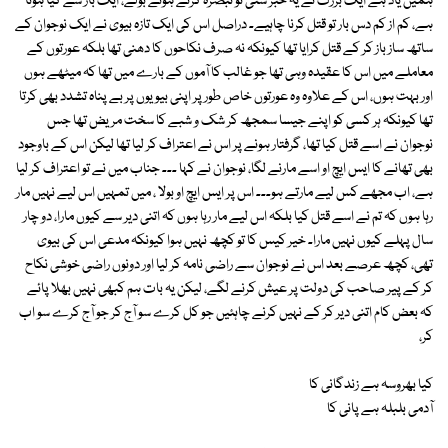
ہمیں یاد ہے ایک بزرگ نے یہ خبر سنی تو تبصرہ کرتے ہوئے بولے، ایک بار سے کیا ہوتا
ہے، کم از کم دس بار تو قتل کرنا چاہیے۔ دراصل اس کی ایک تازہ بیوی نے ایک نوجوان کے
ساتھ ساز باز کر کے قتل کرایا تھا کیونکہ نہ صرف نکاحوں کا دھنی تھا بلکہ عورتوں کے
معاملے میں اس کا عقیدہ وہی تھا جو غالب کا آموں کے بارے میں تھا کہ میٹھے ہوں
اور بہت ہوں، اس کے علاوہ وہ عورتوں خاص طور پر اپنی بیویوں پر بے پناہ تشدد بھی کرتا
تھا کیونکہ ہر کسی کو اپنے جیسا سمجھ کر شک و شبے کا سخت مریض تھا جس
نوجوان نے اسے قتل کیا تھا، گرفتار ہونے پر اس نے اعتراف کر لیا تھا لیکن اس کے باوجود
بھی تھانے کا ایس ایچ او اسے مارنے لگا، نوجوان نے کہا ۔۔۔ جناب میں نے تو اعتراف کر لیا
ہے، اب مجھے کس لیے مارتے ہو۔۔۔ اس پر ایس ایچ او بولا ، میں تمہیں اس لیے نہیں مار
رہا ہوں کہ تم نے اسے قتل کیا بلکہ اس لیے مار رہا ہوں کہ اتنی دیر سے کیوں مارا، دو چار
سال پہلے کیوں نہیں مارا۔ خیر کیس کا تو کچھ نہیں ہوا کیونکہ مدعی اس کی بیوی
تھی، کچھ عرصے بعد اس نے نوجوان سے راضی نامہ کر لیا اور دونوں راضی خوشی نکاح
کر کے پیر صاحب کی دولت پر عیش کرنے لگے، لیکن یہ بات ہم کبھی نہیں بھلا پائے
کہ بعض کام اتنی دیر کر کے نہیں کرنے چاہئیں جو کل کرے سو آج کر جو آج کرے سو اب
کر،
کیا بھروسہ ہے زندگانی کا
آدمی بلبلہ ہے پانی کا