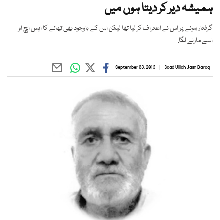
ہمیشہ دیر کر دیتا ہوں میں
گرفتار ہونے پر اس نے اعتراف کر لیا تھا لیکن اس کے باوجود بھی تھانے کا ایس ایچ او
اسے مارنے لگا.
September 03, 2013
Saad Ulllah Jaan Baraq