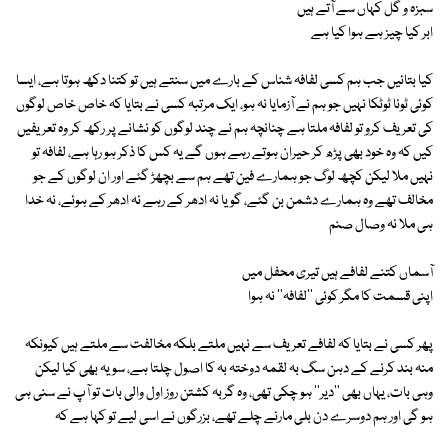
سبزہ و گل کہاں سے آتے ہیں
ابر کیا چیز ہے ہوا کیا ہے
کیا بتائیں جب ہم کسی لفافہ شناس کے بارے میں سنتے ہیں تو کتنا دکھ ہوتا ہے، ایسا
کوئی ٹونا ٹوٹکا نہیں جو ہم نے آزمایا نہ ہو، ایک مرتبہ کسی نے بتایا کہ خاص خاص لوگوں
کی تعریف کرو تو لفافہ ملتا ہے چنانچہ ہم نے چند لوگوں کو نشانے پر رکھ کر وہ تعریفیں
کیں کہ وہ خود بھی پڑھ کر حیران ہوتے رہے ہوں گے یہ کس کا ذکر ہو رہا ہے، لفافہ تو
نہیں ملا لیکن کچھ لوگ جو ہمارے فین تھے ہم سے بچھڑ گئے اور ان لوگوں کے جو
مخالف تھے وہ ہمارے دشمن بن گئے، گویا نہ ادھر کے رہے نہ ادھر کے ہوئے، نہ خدا
ہی ملا نہ وصال صنم
آسماں کتنے لفافے ہیں تیری محفل میں
اپنی قسمت کا مگر کوئی ''لفافہ'' نہ ہوا
پھر کسی نے بتایا کہ لفافے تعریف سے نہیں ملتے بلکہ مخالفت سے ملتے ہیں کیونکہ
منہ بند کرنے کے دہن سگ بہ لقمہ دوختہ بہ کا اصول چلتا ہے، سو یہ بھی کیا لیکن
وہی بات، یہاں بھی ''دیر'' ہو چکی تھی، وہ گربہ کشتن روز اول والی بات تو آپ نے سنی ہی
ہو گی اور ہم دوسرے دن بلی مارنے چلے تھے، بزرگوں نے اسی لیے تو کہا ہے کہ