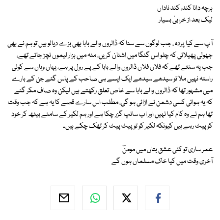
ہرچہ دانا کند، کند ناداں
لیک بعد از خرابیٔ بسیار
آپ سے کیا پردہ ، جب لوگوں سے سنا کہ ڈالروں والے بابا بھی بڑے دیالو ہیں تو ہم نے بھی
جھولی پھیلائی کہ چلو اس گنگا میں اشنان کریں، منہ میں ہزار لیموں نچڑ جاتے تھے،
جب یہ سنتے تھے کہ فلاں فلاں ڈالروں والے بابا کے پے رول پر ہے، یہاں وہاں سے کوئی
راستہ نہیں ملا تو سیدھے سیدھے ایک ایسے ہی صاحب کے پاس گئے جن کے بارے
میں مشہور تھا کہ ڈالروں والے بابا سے خاص تعلق رکھتے ہیں لیکن وہ صاف مکر گئے
کہ یہ ہوائی کسی دشمن نے اڑائی ہو گی، مطلب اس سارے قصے کا یہ ہے کہ جب وقت
تھا ہم نے وہ کام کیا نہیں اور اب سانپ گزر چکا ہے اور ہم لکیر کے سامنے بیٹھ کر خود
کو پیٹ رہے ہیں کیونکہ لکیر کو تو پیٹ پیٹ کر تھک چکے ہیں۔
عمر ساری تو کٹی عشق بتاں میں مومنؔ
آخری وقت میں کیا خاک مسلماں ہوں گے