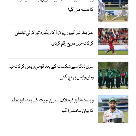
کا صلہ مل گیا
جوز بٹلر نے کیرون پولارڈ کا ریکارڈ توڑ کر ٹی ٹوئنٹی
کرکٹ میں تاریخ رقم کردی
سری لنکا سے شکست کے بعد قومی ویمن کرکٹ ٹیم
وطن واپس پہنچ گئی
ویسٹ انڈیز کیخلاف سیریز: جیت کے بعد بابراعظم
کا بیان سامنے آگیا