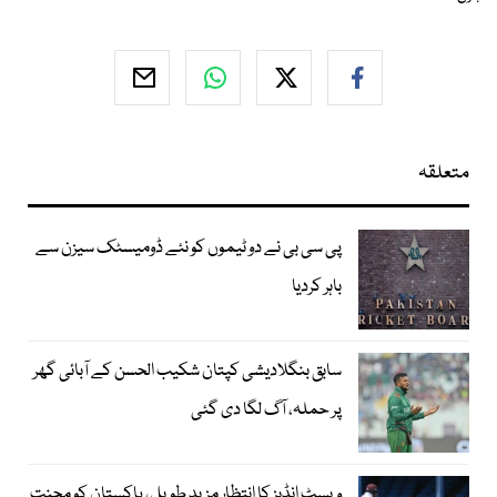
متعلقہ
پی سی بی نے دو ٹیموں کو نئے ڈومیسٹک سیزن سے
باہر کردیا
سابق بنگلادیشی کپتان شکیب الحسن کے آبائی گھر
پر حملہ، آگ لگا دی گئی
ویسٹ انڈیز کا انتظار مزید طویل، پاکستان کو محنت