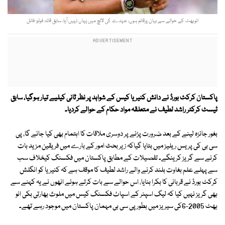
انوبھٹ کے حوالے سے بیان پرقائم ہوں، عہدے کی لالچ میں یہاں نہیں آیا، سابق قائد فوٹو: فائل
پاکستان کرکٹ بورڈ نے دانش کنیریا کیس کے شواہد پر نظر ثانی کیلیے تیار ہوگیا، سابق
ٹیسٹ کرکٹر راشد لطیف نے متعلقہ مواد حکام کے حوالے کردیا۔
بغور جائزہ لینے کے بعد ضرورت پڑنے پر دوسری ملاقات کا اہتمام بھی کیا جائے گا، پی
سی بی کی پریس ریلیز میں بتایا گیاکہ زیر بحث امور کے بارے میں فریقین مزید بات
کرنے سے گریز کرینگے۔ تفصیلات کے مطابق پاکستان میں فکسنگ کیخلاف سب
سے پہلے علم بغاوت بلند کرنے والے راشد لطیف کا موقف ہے کہ کنیریا کو انگلش
کرکٹ بورڈ نے قربانی کا بکرا بنایا، اس حوالے سے بات کرتے ہوئے انھوں نے یہ کہنے سے
بھی گریز نہیں کیا کہ لیگ اسپنر کے اسپاٹ فکسنگ کیس میں ملوث بھارتی بکی انو
بھٹ 2005-6کی سیریز میں بطور پی سی بی مہمان پاکستان میں موجود رہے تھے۔