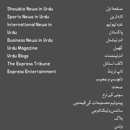
صفحۂ اول
Showbiz News in Urdu
تازہ ترین
Sports News in Urdu
غزہ لہو لہو
International News in
پاکستان
Urdu
انٹر نیشنل
Business News in Urdu
کھیل
Urdu Magazine
انٹرٹینمنٹ
Urdu Blogs
لائف اسٹائل
The Express Tribune
ٹاپ ٹرینڈ
Express Entertainment
دلچسپ و عجیب
صحت
سونے کے نرخ
پیٹرولیم مصنوعات کی قیمتیں
سائنس و ٹیکنالوجی
بلاگ
بزنس