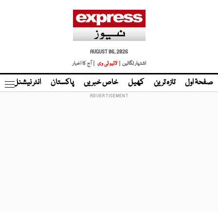
AUGUST 06, 2026
اشتہار لگائیں |
لائیو ٹی وی
| آج کا اخبار
صفحۂ اول
تازہ ترین
کھیل
خاص خبریں
پاکستان
انٹر نیشنل
ٹا