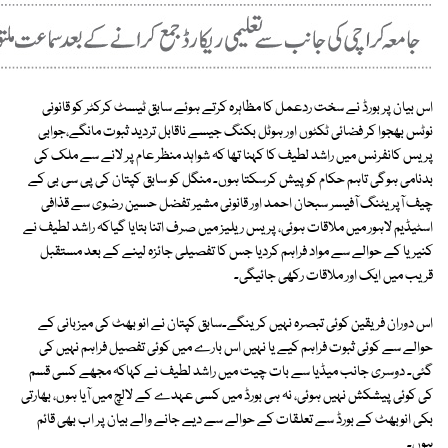
اس بیان پر بورڈ نے سخت ردعمل کا مظاہرہ کرتے ہوئے سابق ٹیسٹ کرکٹر کو قانونی
نوٹس بھجوا کر فضائی ٹکٹوں اور ہوٹل بکنگ جیسے ناقابل تردید ثبوت مانگے،جوابی
پریس کانفرنس میں راشد لطیف کا کہنا تھا کہ شواہد منظر عام پر لانے سے ملک کی
بدنامی ہوگی تاہم حکام کو پیش کرسکتا ہوں۔ منگل کو سابق کپتان کی پی سی بی کے
چیف آپریٹنگ آفیسر سبحان احمد اور قانونی مشیر تفضل حسین رضوی سے قذافی
اسٹیڈیم لاہور میں ملاقات ہوئی، پریس ریلیز میں صرف اتنا بتایا گیاکہ راشد لطیف نے
کنیریا کے حوالے سے مواد فراہم کردیا جس کا تفصیلی جائزہ لینے کے بعد مستقبل
قریب میں ایک اور ملاقات رکھی جائیگی۔
اس دوران فریقین کوئی تبصرہ نہیں کرینگے۔سابق کپتان نے انو بھٹ کی میزبانی کے
حوالے سے کوئی ثبوت فراہم کیے یا نہیں اس بارے میں کوئی تفصیل فراہم نہیں کی
گئی۔ دوسری جانب میڈیا سے بات چیت میں راشد لطیف نے کہاکہ مجھے کسی قسم
کی کوئی پیشکش نہیں ہوئی، نہ ہی بورڈ میں کسی عہدے کے لالچ میں آیا ہوں، بھارتی
بکی انوبھٹ کے بورڈ سے تعلقات کے حوالے سے دیے جانے والے بیان پر اب بھی قائم
ہوں۔