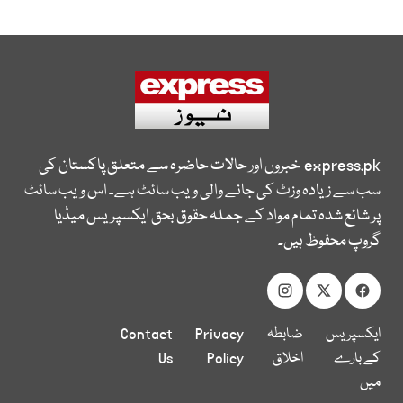
express.pk
خبروں اور حالات حاضرہ سے متعلق پاکستان کی
سب سے زیادہ وزٹ کی جانے والی ویب سائٹ ہے۔ اس ویب سائٹ
پر شائع شدہ تمام مواد کے جملہ حقوق بحق ایکسپریس میڈیا
گروپ محفوظ ہیں۔
ایکسپریس
ضابطہ
Privacy
Contact
کے بارے
اخلاق
Policy
Us
میں