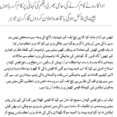
انھوں نے الزام عائد کیا کہ پی ایچ ایف کے عہدیدار لالچ کی وجہ سے مستعفی نہیں ہو
رہے، ہاکی میں آپریشن ناگزیر ہوگیا ہے، وفاقی وزیر نے کہا کہ وزیر اعظم میاں نواز
شریف قومی کھیل کے معاملات پرنظر رکھے ہوئے ہیں، اولمپئنز کے نقطہ نظر اور تجاویز
کے انھیں آگاہ کروں گا، کوشش کی جائیگی کہ اولمپئنزکی وزیر اعظم سے ملاقات
ہوجائے تاکہ وہ براہ راست اپنا موقف اور آرا پیش کر سکیں، اس موقع پر سابق قومی کپتان
اصلاح الدین نے کہا کہ اب امید پیدا ہو گئی کہ قومی ہاکی کا کھویا ہوا مقام دوبارہ واپس
لانے کیلیے اقدامات کیے جائینگے، اس وقت پاکستانی ہاکی اپنے سیاہ ترین دور سے گزر
رہی ہے،پوری قوم کی نظریں پی ایچ ایف کے سرپرست اعلیٰ وزیر اعظم پر لگی ہوئی ہیں،
وہ فوری ایکشن لیں کیونکہ قومی کھیل پر بُرا وقت آن پڑا ہے۔
ایک اور سابق قومی کپتان سمیع اللہ خان نے کہا کہ قومی کھلاڑیوں کو ہاکی کے زوال پذیر
ہونے پرصدمے اور تکلیف کا سامنا ہے، ہاکی میں تبدیلی ضروری ہو چکی،اب بھی کوئی
ایکشن نہ لیا گیا تو یہ بہت بڑا المیہ ہوگا،کھلاڑی ہاکی کی خاطر وزیر اعظم ہاؤس پہنچ کر