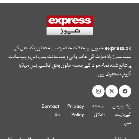
express.pk
خبروں اور حالات حاضرہ سے متعلق پاکستان کی
سب سے زیادہ وزٹ کی جانے والی ویب سائٹ ہے۔ اس ویب سائٹ
پر شائع شدہ تمام مواد کے جملہ حقوق بحق ایکسپریس میڈیا
گروپ محفوظ ہیں۔
ایکسپریس
ضابطہ
Privacy
Contact
کے بارے
اخلاق
Policy
Us
میں