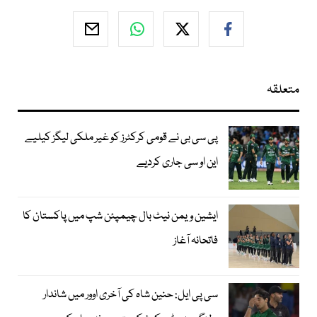
متعلقہ
پی سی بی نے قومی کرکٹرز کو غیر ملکی لیگز کیلیے
این او سی جاری کردیے
ایشین ویمن نیٹ بال چیمپئن شپ میں پاکستان کا
فاتحانہ آغاز
سی پی ایل: حنین شاہ کی آخری اوور میں شاندار