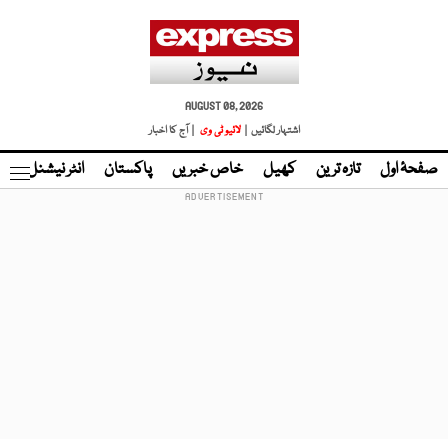
AUGUST 08, 2026
اشتہار لگائیں |
لائیو ٹی وی
| آج کا اخبار
صفحۂ اول
تازہ ترین
کھیل
خاص خبریں
پاکستان
انٹر نیشنل
ٹا