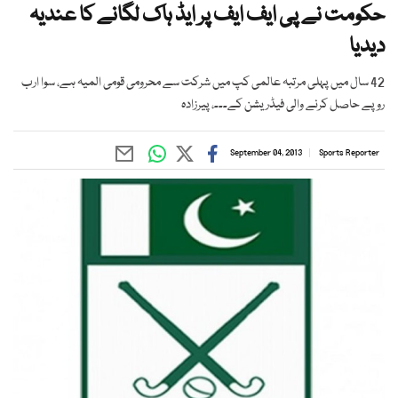
حکومت نے پی ایف ایف پر ایڈ ہاک لگانے کا عندیہ
دیدیا
42 سال میں پہلی مرتبہ عالمی کپ میں شرکت سے محرومی قومی المیہ ہے، سوا ارب
روپے حاصل کرنے والی فیڈریشن کے۔۔۔، پیرزادہ
September 04, 2013
Sports Reporter