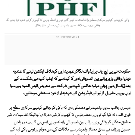
ہاکی کو بچانے کیلیے سرکاری سطح پرا قدامات نہ کیے گئے تو وزیر اعظم ہاؤس کا گھیراؤ کرکے دھرنا دیا جائے گا،
وفاقی وزیر سے ملاقات میں اولمپئنز کی دھمکی۔ فوٹو : فائل
حکومت نے پی ایچ ایف پر ایڈہاک لگاکر عہدیداروں کیخلاف ایکشن لینے کا عندیہ
دیدیا، وفاقی وزیر برائے بین الصوبائی امور کا کہناہے کہ ایشیا کپ میں شکست کے
بعد42سال میں پہلی مرتبہ عالمی کپ میں شرکت سے محرومی قومی المیہ ہے،سوا
ارب روپے حاصل کرنیوالے فیڈریشن کے عہدیدار از خود مستعفی ہوجائیں۔
دوسری جانب سابق اولمپئنز نے دھمکی دی کہ ہاکی کو بچانے کیلیے سرکاری سطح پر
فوری اقدام نہ کیا گیا تو وزیر اعظم ہاؤس کا گھیراؤ کرکے دھرنا دیا جائیگا، تفصیلات کے
مطابق منگل کو وفاقی وزیر برائے بین الصوبائی رابطہ اور پی ایس بی کے صدر ریاض
حسین پیرزادہ نے سابق ممتاز اولمپئنز سے ملاقات کی، اس موقع پر قومی ہاکی ٹیم کے