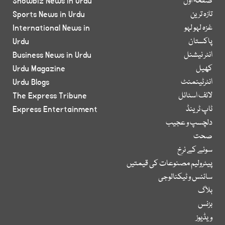
صفحۂ اول
Showbiz News in Urdu
تازہ ترین
Sports News in Urdu
غزہ لہو لہو
International News in
پاکستان
Urdu
انٹر نیشنل
Business News in Urdu
کھیل
Urdu Magazine
انٹرٹینمنٹ
Urdu Blogs
لائف اسٹائل
The Express Tribune
ٹاپ ٹرینڈ
Express Entertainment
دلچسپ و عجیب
صحت
سونے کے نرخ
پیٹرولیم مصنوعات کی قیمتیں
سائنس و ٹیکنالوجی
بلاگ
بزنس
ویڈیوز