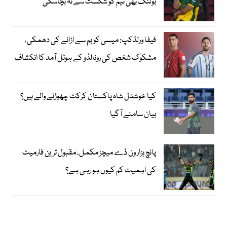
بولنگ بھی ٹیم کو شکست سے نہ بچاسکی
فیفا ورلڈکپ: میسی کو بم سے اڑانے کی دھمکی،
مشکوک شخص کی رونالڈو کے ہوٹل آمد کا انکشاف
کیا خوشدل شاہ پاکستان کرکٹ چھوڑنے والے ہیں؟
بیان سامنے آگیا
پانچ ہزار ون ڈے میچز مکمل، مقبول ترین فارمیٹ
کی اہمیت کم کیوں ہو رہی ہے؟