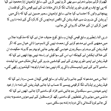
گھیراؤ کرتے ہوئے دھرنے سے بھی گریز نہیں کریں گے، سابق اولمپئن ایاز محمود نے کہا
کہ پی ایچ ایف پر فوری طور پر ایڈہاک لگا کر ذاتی مفادات کے لیے قومی ہاکی کو نقصان
پہنچانے والوں کا احتساب کیا جائے، سابق اولمپئن سمیر حسین نے کہا کہ ہاکی میں
آپریشن کی ضرورت ہے، فیڈریشن کی ناقص اورمایوس کن کارکردگی کے ذمہ داروں کا
تعین کرکے ان کے خلاف کارروائی کی جائے۔
دریں اثنا رابطے پر سابق قومی کپتان و سابق کوچ حنیف خان نے کہا کہ مذکورہ اجلاس
میں مجھے کسی نے مدعو کرنے کی زحمت نہیں کی تاہم میرا ذاتی خیال ہے کہ اگر
فیڈریشن کے صدراور سیکریٹری خودہی گھر چلے جائیں تو بہتر ہو گا،ورنہ حکومت ان
کے خلاف ایکشن لے کیونکہ اب اس کے سواکوئی اور راستہ نہیں بچا،انھوں نے کہا کہ
فیڈریشن نے اپنے طور پر بہتری کے لیے کوششیں ضرور کیں لیکن ملک میں نیا ٹیلنٹ
سامنے لانے کے لیے ڈومیسٹک ہاکی پر کام نہیں ہوا، تمام ترتوجہ اکیڈمیز پر رکھی گئی۔
اجلاس میں مدعو نہ کیے جانے والے ایک اور سابق قومی کپتان حسن سردار نے کہا کہ
فیڈریشن پر ایڈہاک لگا کر قومی پیسے کا حساب لیا جائے، فیڈریشن کے ذمہ دار از خود
اپنے عہدوں سے سبکدوش ہو جائیں،نئے افراد کو سامنے لایا جائے، انھوں نے کہا کہ
ماضی میں ہونے والی غلطیوں کو سامنے رکھ کر مستقبل کے لیے موزوں منصوبہ بندی
کی جائے تو پاکستانی ہاکی دوبارہ زندہ ہو سکتی ہے۔