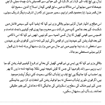
زوال، پی ایچ ایف کے کردار اور کارکردگی کے حوالے سے تفصیلی بات چیت ہوئی،کراچی
جیمخانہ میں ہونیوالی اس ملاقات میں سابق قومی کپتان اصلاح الدین، سمیع اللہ
خان،قمر ضیا، ایاز محمود،قمر ابراہیم، سمیر حسین اور کامران اشرف و دیگر شریک ہوئے۔
اس موقع پر اظہار خیال کرتے ہوئے وفاقی وزیر نے کہا کہ ایشیا کپ کے سیمی فائنل میں
شکست کے بعد عالمی کپ میں شرکت سے محروم ہونا پوری قوم کیلیے باعث ندامت و
افسوس ہے، قومی کھیل کا زوال کسی المیہ سے کم نہیں، انھوں نے کہا کہ اس ناکامی
کے بعد فیڈریشن کے عہدیداروں اور قومی ہاکی ٹیم کے ذمہ داروں کو فوری طور پر عہدوں
سے استعفٰی دے دینا چاہیے،میں نے حال ہی میں وزارت سنبھالی ورنہ ذمہ داری قبول
کرتے ہوئے مستعفی ہو جاتا۔
وفاقی وزیر نے کہا کہ پی ایس بی نے قومی کھیل کی بحالی اور فروغ کیلیے فیڈریشن کو سوا
ارب روپے سے زائد رقم مہیا کی جس کا کوئی نتیجہ نہیں نکلا،چنانچہ ذمہ داروں کا بھر
پور احتساب کیا جائیگا،پی ایچ ایف پر ایڈہاک لگانے سمیت کئی دیگر آپشنز موجود
ہیں،اگر فوری طور پر ایڈہاک ممکن نہ ہوا تو فیڈریشن کے انتخابات کرا دیے جائینگے
جس کے لیے ملک کی سطح پر اسکروٹنی کی جائیگی تاکہ دھاندلی کے بغیر حقیقی
نمائندے باگ ڈور سنبھال سکیں۔