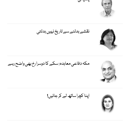
نقشے بدلنے سے تاریخ نہیں بدلتی
مکہ دفاعی معاہدہ: سکے کا دوسرا رخ بھی واضح رہے
اپنا کچرا ساتھ لے کر جائیں!