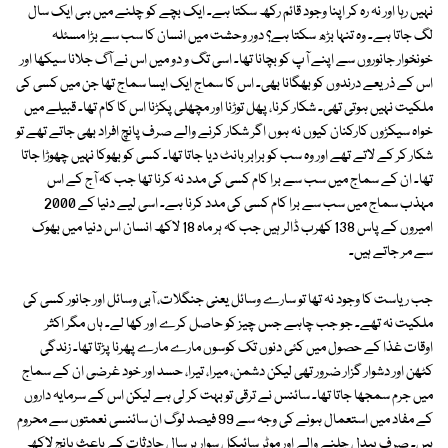
نہیں رہا اور نہ رہ کر اپنا وجود قائم رکھ سکتا ہے۔ ایک بچے کو چلنے میں ہی ایک سال
لگ جاتا ہے۔ وہ تنہا بڑھ سکتا ہے؟ دور وحشت میں انسان کا سب سے بڑا مسئلہ
خونخوار جانوروں سے اپنے آپ کو بچانا تھا۔ اسی تگ و دو میں اس نے آگ جلانا سیکھا اور
اس کے ذریعے درندوں کو بھگانا بھی۔ اس کا سماج ایک ایسا سماج تھا جن میں کسی کی
ملکیت نہیں ہوتی تھی۔ شکار کرنا، پھل توڑنا اور مچھلی پکڑنا اس کا کام تھا۔ قبیلے میں
خواہ سیکڑوں کارکنان کیوں نہ ہوں اگر شکار کرنے والے صرف پانچ افراد بھی جاتے تھے تو
شکار کر کے لاتے تھے اور وہ سب کو برابر بانٹ دیا جاتا تھا۔ کسی کو بھوکا نہیں چھوڑا جاتا
تھا۔ ان کے سماج میں سب سے برا کام کسی کی مدد نہ کرنا تھا جب کہ آج کے اس
مہذب سماج میں سب سے برا کام کسی کی مدد کرنا ہے۔ اسی لیے دنیا کے 2000
امیروں کے پاس 138 کھرب ڈالر ہیں جب کہ ہر ماہ 18 لاکھ انسان اس دنیا میں بھوک
سے مر جاتے ہیں۔
جب ریاست کا وجود نہ تھا تو سارے وسائل یعنی جنگلات، آبی وسائل اور جانور کسی کی
ملکیت نہ تھے۔ جو جب چاہے جس چیز کو حاصل کرے اور کھا لے۔ ہاں مگر اکثر
اوقات غذا کے حصول میں کئی دنوں تک کوسوں مارے مارے پھرنا پڑتا تھا۔ زندگی
کٹھن اور دشوار گزار ضرور تھی لیکن دشمن، میرا، تیرا، حسد اور خود غرضی ان کے سماج
میں جرم سمجھا جاتا تھا۔ سائنس نے ترقی تو بہت کر لی ہے لیکن اس کے سرمایہ داروں
کے مفاد میں استعمال ہونے کی وجہ سے 99 فیصد لوگ ان سائنسی نعمتوں سے محروم
ہیں۔ صرف پیدل چلنے والے اور موٹر سائیکل سوار ہر سال حادثات کے باعث پانچ لاکھ