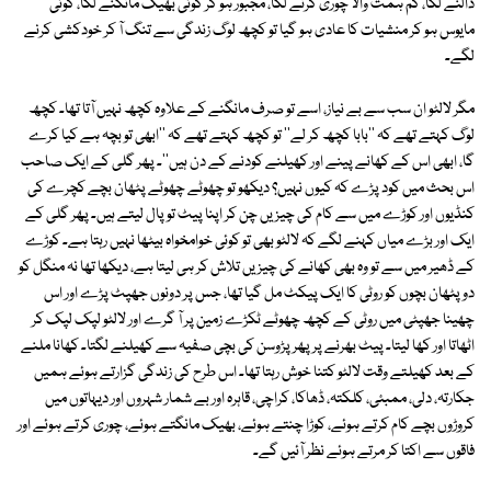
ڈالنے لگا، کم ہمت والا چوری کرنے لگا، مجبور ہو کر کوئی بھیک مانگنے لگا، کوئی
مایوس ہو کر منشیات کا عادی ہو گیا تو کچھ لوگ زندگی سے تنگ آ کر خودکشی کرنے
لگے۔
مگر لالٹو ان سب سے بے نیاز، اسے تو صرف مانگنے کے علاوہ کچھ نہیں آتا تھا۔ کچھ
لوگ کہتے تھے کہ ''بابا کچھ کر لے'' تو کچھ کہتے تھے کہ ''ابھی تو بچہ ہے کیا کرے
گا، ابھی اس کے کھانے پینے اور کھیلنے کودنے کے دن ہیں''۔ پھر گلی کے ایک صاحب
اس بحث میں کود پڑے کہ کیوں نہیں؟ دیکھو تو چھوٹے چھوٹے پٹھان بچے کچرے کی
کنڈیوں اور کوڑے میں سے کام کی چیزیں چن کر اپنا پیٹ تو پال لیتے ہیں۔ پھر گلی کے
ایک اور بڑے میاں کہنے لگے کہ لالٹو بھی تو کوئی خوامخواہ بیٹھا نہیں رہتا ہے۔ کوڑے
کے ڈھیر میں سے تو وہ بھی کھانے کی چیزیں تلاش کر ہی لیتا ہے، دیکھا تھا نہ منگل کو
دو پٹھان بچوں کو روٹی کا ایک پیکٹ مل گیا تھا، جس پر دونوں جھپٹ پڑے اور اس
چھینا جھپٹی میں روٹی کے کچھ چھوٹے ٹکڑے زمین پر آ گرے اور لالٹو لپک لپک کر
اٹھاتا اور کھا لیتا۔ پیٹ بھرنے پر پھر پڑوسن کی بچی صفیہ سے کھیلنے لگتا۔ کھانا ملنے
کے بعد کھیلتے وقت لالٹو کتنا خوش رہتا تھا۔ اس طرح کی زندگی گزارتے ہوئے ہمیں
جکارتہ، دلی، ممبئی، کلکتہ، ڈھاکا، کراچی، قاہرہ اور بے شمار شہروں اور دیہاتوں میں
کروڑوں بچے کام کرتے ہوئے، کوڑا چنتے ہوئے، بھیک مانگتے ہوئے، چوری کرتے ہوئے اور
فاقوں سے اکتا کر مرتے ہوئے نظر آئیں گے۔