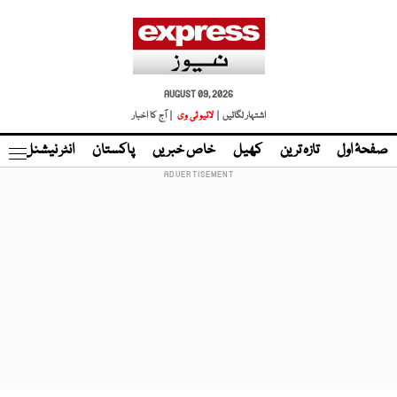
AUGUST 09, 2026
اشتہار لگائیں |
لائیو ٹی وی
| آج کا اخبار
صفحۂ اول
تازہ ترین
کھیل
خاص خبریں
پاکستان
انٹر نیشنل
ٹا