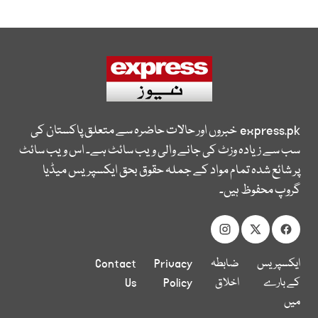
express.pk
خبروں اور حالات حاضرہ سے متعلق پاکستان کی
سب سے زیادہ وزٹ کی جانے والی ویب سائٹ ہے۔ اس ویب سائٹ
پر شائع شدہ تمام مواد کے جملہ حقوق بحق ایکسپریس میڈیا
گروپ محفوظ ہیں۔
ایکسپریس
ضابطہ
Privacy
Contact
کے بارے
اخلاق
Policy
Us
میں