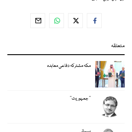
متعلقہ
مکہ مشترکہ دفاعی معاہدہ
’’ جمہوریت‘‘
پسپائی