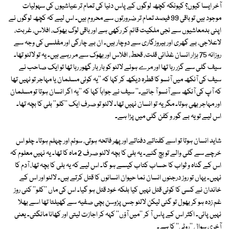
آخر ایسا کیوں؟ کیونکہ کچھ لوگوں کے پاس دنیا کی تمام تر عیاشیوں کی سہولیات
موجود ہیں تو باقی 99 فیصد تمام تر ضرورتوں سے محروم ہیں۔ اس لیے کہ کچھ لوگوں نے
اپنی بدمعاشیوں سے نجی ملکیت قائم کر رکھی ہے اور باقی لوگ بھوک، افلاس، غربت،
لاعلاجی، بے گھری اور بیروزگاری سے دوچار ہیں۔ ان بے چارگی اور مفلسی کی وجہ سے
روزانہ 75 ہزار انسان غذائی قلت، قحط، افلاس اور بھوک سے مر رہے ہیں۔ یہ تو لالٹو تھا۔
سیف گلی سے گزر رہا تھا اور مرے ہوئے لالٹو کو بار بار گھور رہا تھا تو ایک صاحب نے
سیف کی آنکھ میں آنسو کا قطرہ دیکھ کر کہا کہ ''یہ کوئی مسلمان یا مہاجر تو نہیں تھا
کہ آپ کی آنکھ سے آنسو آ جائے۔'' سیف نے جواباً کہا کہ ''یہ اگر انسان ہوتا تو مسلمان
اور مہاجر بھی ہوتا۔ مگر یہ تو انسان نہیں تھا۔ لالٹو تو صرف ایک ''کلو'' بلی کا بچہ تھا۔
اس لیے تو یہ بے گور و کفن گلی میں پڑا ہے۔
شاید انسان ہوتا تو اسے کفناتے دفناتے اور پھر فاتحہ ہوتی، سوئم اور چہلم ہوتا۔ چلو اس
خرچے سے گلی والے تو بچ گئے۔ یہ بلی کا بچہ لالٹو صرف 2 ماہ کا تھا۔ یہ نہیں معلوم کہ
اس کے گناہ و ثواب کا حساب کتاب کیسے ہو گا۔ اس لیے کہ یہ بلی کا بچہ تھا، آدم کا
نہیں۔ یہاں تو روز درجنوں انسان نما حیوان انسانوں کا قتل کرتے ہیں۔ لالٹو اور اس کے
خاندان نے کسی کا کوئی قتل نہیں کیا بلکہ خود قتل ہو گیا۔ اس کی ماں ''کلو'' کئی روز
غم زدہ ہو کر بھول تو گئی لیکن لالٹو جس پڑوسن بچی صفیہ سے کھیلتا تھا اسے بھلا
نہیں پائی۔ اکثر اس کے پاس آ کر ''میں آؤں'' کہہ کر اجازت لیتی اور کھانا مانگتی۔ یعنی
آخری سوال ''روٹی'' کا ہے۔