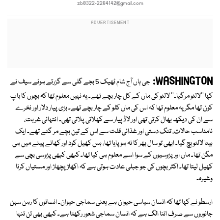
zb0322-2284142@gmail.com
WASHINGTON:
جی ہاں آج شام ٹھیک 5 بجے گلی سے گزرتے ہوئے سیف نے
کہا ''لالٹو مرگیا۔'' لالٹو کی ماں کے کل چار بچے تھے۔ یہ نہیں معلوم تھا کہ بچوں کا باپ
کون تھا مگر یہ معلوم تھا کہ اس کی ماں کلو کے چار بچے تھے۔ بڑی پیار دلار اور نخرے
سے ان کی دیکھ بھال کرتی تھی اور لاڈ پیار سے کھلاتی پلاتی تھی۔ انتہائی غربت،
نامناسب حالات، تنگ دستی اور غذائی قلت سے اس کے تین بچے مر گئے تھے۔ ایک
بیٹا لالٹو بچ گیا۔ ابھی تو سال بھر کا نہ ہو پایا تھا، بس کھیل کود اور کھانے پینے میں ہی
مگن تھا۔ ماں اور پڑوسیوں کے سوا اسے معلوم ہی کیا تھا۔ کبھی کبھی پڑوسی بچی سے
کھیل لیتا تھا۔ اکثر بچوں کی جو جبلی عادت ہوتی ہے کہ اکھاڑ پچھاڑ اور مستیاں کرنا
وغیرہ۔
ارسطو نے کہا تھا کہ انسان سیاسی حیوان ہے یعنی سماجی حیوان۔ انسانوں کا رہن سہن
جانوروں سے صرف اتنا الگ ہے کہ انسان سماجی شعور رکھتا ہے۔ کبھی بھی تن تنہا