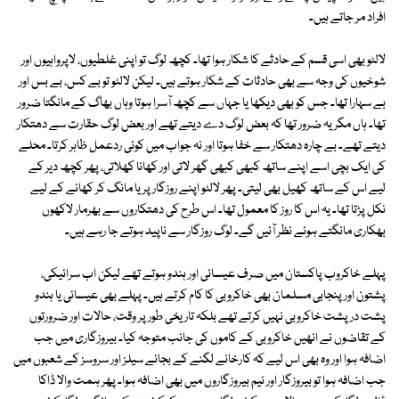
افراد مر جاتے ہیں۔
لالٹو بھی اسی قسم کے حادثے کا شکار ہوا تھا۔ کچھ لوگ تو اپنی غلطیوں، لاپرواہیوں اور
شوخیوں کی وجہ سے بھی حادثات کے شکار ہوتے ہیں۔ لیکن لالٹو تو بے کس، بے بس اور
بے سہارا تھا۔ جس کو بھی دیکھا یا جہاں سے کچھ آسرا ہوتا وہاں بھاگ کے مانگتا ضرور
تھا۔ ہاں مگر یہ ضرور تھا کہ بعض لوگ دے دیتے تھے اور بعض لوگ حقارت سے دھتکار
دیتے تھے۔ بے چارہ دھتکار سے خفا ہوتا اور نہ جواب میں کوئی ردعمل ظاہر کرتا۔ محلے
کی ایک بچی اسے اپنے ساتھ کبھی کبھی گھر لاتی اور کھانا کھلاتی، پھر کچھ دیر کے
لیے اس کے ساتھ کھیل بھی لیتی۔ پھر لالٹو اپنے روزگار پر یا مانگ کر کھانے کے لیے
نکل پڑتا تھا۔ یہ اس کا روز کا معمول تھا۔ اس طرح کی دھتکاروں سے بھرمار لاکھوں
بھکاری مانگتے ہوئے نظر آئیں گے۔ لوگ روزگار سے ناپید ہوتے جا رہے ہیں۔
پہلے خاکروب پاکستان میں صرف عیسائی اور ہندو ہوتے تھے لیکن اب سرائیکی،
پشتون اور پنجابی مسلمان بھی خاکروبی کا کام کرتے ہیں۔ پہلے بھی عیسائی یا ہندو
پشت در پشت خاکروبی نہیں کرتے تھے بلکہ تاریخی طور پر وقت، حالات اور ضرورتوں
کے تقاضوں نے انھیں خاکروبی کے کاموں کی جانب متوجہ کیا۔ بیروزگاری میں جب
اضافہ ہوا اور وہ بھی اس لیے کہ کارخانے لگنے کے بجائے سیلز اور سروسز کے شعبوں میں
جب اضافہ ہوا تو بیروزگار اور نیم بیروزگاروں میں بھی اضافہ ہوا۔ پھر ہمت والا ڈاکا