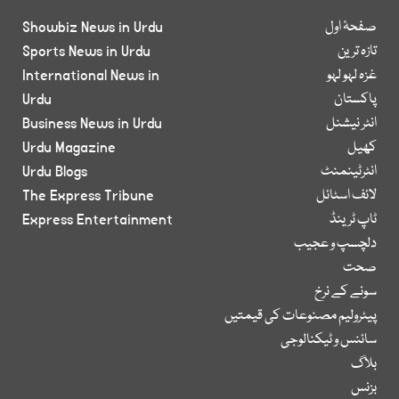
صفحۂ اول
Showbiz News in Urdu
تازہ ترین
Sports News in Urdu
غزہ لہو لہو
International News in
پاکستان
Urdu
انٹر نیشنل
Business News in Urdu
کھیل
Urdu Magazine
انٹرٹینمنٹ
Urdu Blogs
لائف اسٹائل
The Express Tribune
ٹاپ ٹرینڈ
Express Entertainment
دلچسپ و عجیب
صحت
سونے کے نرخ
پیٹرولیم مصنوعات کی قیمتیں
سائنس و ٹیکنالوجی
بلاگ
بزنس