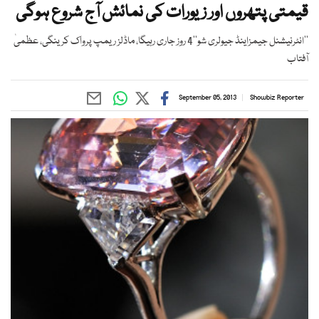
قیمتی پتھروں اور زیورات کی نمائش آج شروع ہوگی
’’انٹرنیشنل جیمزاینڈ جیولری شو‘‘4 روز جاری رہیگا، ماڈلز ریمپ پرواک کرینگی، عظمیٰ
آفتاب
September 05, 2013
Showbiz Reporter