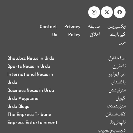
ایکسپریس
ضابطہ
Privacy
Contact
کے بارے
اخلاق
Policy
Us
میں
صفحۂ اول
Showbiz News in Urdu
تازہ ترین
Sports News in Urdu
غزہ لہو لہو
International News in
پاکستان
Urdu
انٹر نیشنل
Business News in Urdu
کھیل
Urdu Magazine
انٹرٹینمنٹ
Urdu Blogs
لائف اسٹائل
The Express Tribune
ٹاپ ٹرینڈ
Express Entertainment
دلچسپ و عجیب