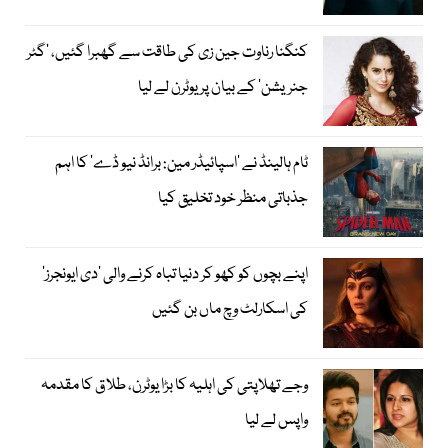
کنگنا رناوت جین زی کی طاقت سے گھبرا گئیں، ’گٹر
جنریشن‘ کے بیان پر یوٹرن لے لیا
ٹام ہالینڈ نے ’اسپائیڈر مین: برانڈ نیو ڈے‘ کا اہم
جذباتی منظر خود تخلیق کیا
اپنے بچوں کو کھو کر دنیا تباہ کرنے والی ’دی ایونجرز‘
کی اسکارلٹ وچ ماں بن گئیں
وجے تھلاپتی کی اہلیہ کا بڑا یوٹرن، طلاق کا مقدمہ
واپس لے لیا