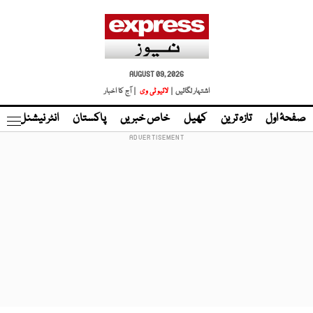
AUGUST 09, 2026
اشتہار لگائیں |
لائیو ٹی وی
| آج کا اخبار
صفحۂ اول
تازہ ترین
کھیل
خاص خبریں
پاکستان
انٹر نیشنل
ٹا