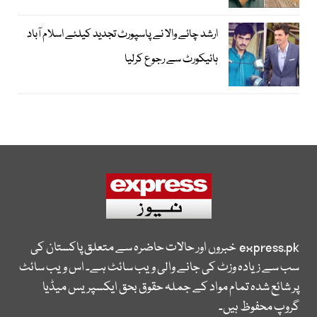
ارشد چائے والا نے پاسپورٹ تجدید کیلئے اسلام آباد
ہائیکورٹ سے رجوع کرلیا
express.pk
خبروں اور حالات حاضرہ سے متعلق پاکستان کی
سب سے زیادہ وزٹ کی جانے والی ویب سائٹ ہے۔ اس ویب سائٹ
پر شائع شدہ تمام مواد کے جملہ حقوق بحق ایکسپریس میڈیا
گروپ محفوظ ہیں۔