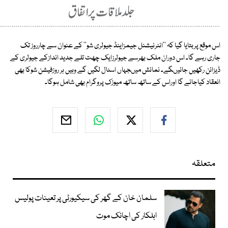
اس موقع پربتایا گیا کہ ''انٹرنیشنل جیمزاینڈ جیولری شو'' کے عنوان سے چارروز تک
جاری رہے گا۔ اس دوران ملک بھرسے جیولرزایک چھت تلے جدید اندازکے جیولری کے
ڈیزائن رکھیں جائیںگے۔ نمائش میںجہاں اسٹال لگیں گے وہیں ہر روزفیشن شوکا بھی
انعقاد کیاجائے گا اوراس کے ساتھ ساتھ میوزک پروگرام بھی شامل ہوگا۔
متعلقہ
سلمان خان کے گھر کی سیکیورٹی پر تعینات پولیس
اہلکار کی اچانک موت