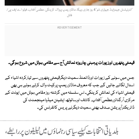
’’انٹرنیشنل جیمزاینڈ جیولری شو‘‘4 روز جاری رہیگا، ماڈلز ریمپ پرواک کرینگی، عظمیٰ آفتاب۔ فوٹو: اے ایف پی/
فائل
قیمتی پتھروں اورزیورات پرمبنی چارروزہ نمائش آج سے مقامی ہوٹل میں شروع ہوگی۔
جس میں سونے کے زیورات اورڈائمنڈ سمیت دیگرقیمتی پتھروں سے تیارکردہ اشیاء کے
اسٹال لگائے جائیں گے جب کہ معروف ماڈلزریمپ پرکیٹ واک کرتے ہوئے ہی بھی
قیمتی اشیاء کی نمائش کرینگی۔ اس سلسلہ میں گزشتہ روز مقامی ہوٹل میں ایونٹ کے
مرکزی آرگنائزرعظمیٰ آفتاب، کاشف اورسائوتھ ایشیئن میڈیا مینجمنٹ کی
ڈائریکٹرآپریشن صدف بھٹی سمیت دیگرنے پریس کانفرنس کی۔