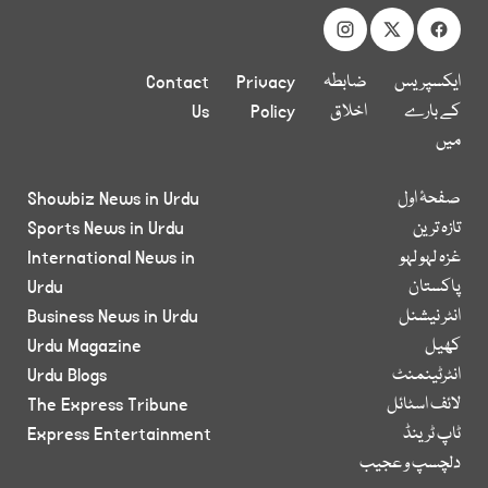
ایکسپریس
ضابطہ
Privacy
Contact
کے بارے
اخلاق
Policy
Us
میں
صفحۂ اول
Showbiz News in Urdu
تازہ ترین
Sports News in Urdu
غزہ لہو لہو
International News in
پاکستان
Urdu
انٹر نیشنل
Business News in Urdu
کھیل
Urdu Magazine
انٹرٹینمنٹ
Urdu Blogs
لائف اسٹائل
The Express Tribune
ٹاپ ٹرینڈ
Express Entertainment
دلچسپ و عجیب