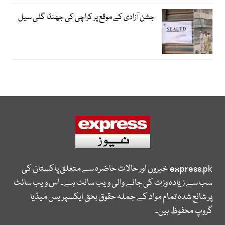
جشن آزادی کے موقع پر کراچی کی جھنڈا گلی سیل
express.pk
خبروں اور حالات حاضرہ سے متعلق پاکستان کی
سب سے زیادہ وزٹ کی جانے والی ویب سائٹ ہے۔ اس ویب سائٹ
پر شائع شدہ تمام مواد کے جملہ حقوق بحق ایکسپریس میڈیا
گروپ محفوظ ہیں۔