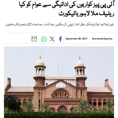
آئی پی پیز کواربوں کی ادائیگی سے عوام کو کیا
ریلیف ملا لاہور ہائیکورٹ
غیراعلانیہ لوڈشیڈنگ نظر انداز نہیں کرسکتے، عدالت، سماعت 27ستمبرتک ملتوی
September 06, 2013
Numainda Express