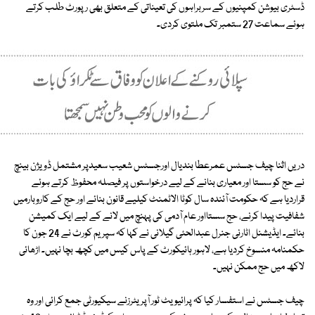
ڈسٹری بیوشن کمپنیوں کے سربراہوں کی تعیناتی کے متعلق بھی رپورٹ طلب کرتے
ہوئے سماعت 27 ستمبر تک ملتوی کردی۔
دریں اثنا چیف جسٹس عمرعطا بندیال اورجسٹس شعیب سعیدپر مشتمل ڈویژن بینچ
نے حج کو سستا اور معیاری بنانے کے لیے درخواستوں پر فیصلہ محفوظ کرتے ہوئے
قراردیا ہے کہ حکومت آئندہ سال کوٹا الاٹمنٹ کیلیے قانون بنائے اور حج کے کاروبارمیں
شفافیت پیدا کرنے، حج سستااور عام آدمی کی پہنچ میں لانے کے لیے ایک کمیشن
بنائے۔ ایڈیشنل اٹارنی جنرل عبدالحئی گیلانی نے کہا کہ سپریم کورٹ نے 24 جون کا
حکمنامہ منسوخ کردیا ہے، لاہور ہائیکورٹ کے پاس کیس میں کچھ بچا نہیں۔ اڑھائی
لاکھ میں حج ممکن نہیں۔
چیف جسٹس نے استفسار کیا کہ پرائیویٹ ٹور آپریٹرزنے سیکیورٹی جمع کرائی اور وہ