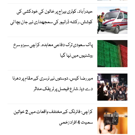
حیدرآباد، کوٹری بیراج پر خاتون کی خودکشی کی
کوشش، رکشہ ڈرائیور کی سمجھداری نے جان بچا لی
پاک سعودی ترک دفاعی معاہدہ، کراچی سبز و سرخ
روشنیوں میں نہا گیا
میر رضا کیس، دوستوں نے نرسری کے مقام پر دھرنا
دے دیا، شارع فیصل پر ٹریفک متاثر
کراچی: فائرنگ کے مختلف واقعات میں 2 خواتین
سمیت 4 افراد زخمی