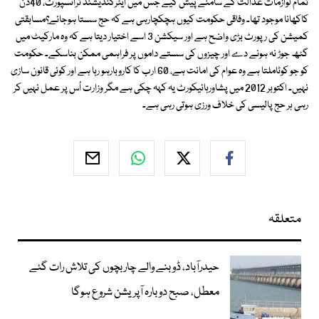
تمام لوازمات عدالت کے سامنے پیش کیے جس میں ایئرکنڈیشنڈ ٹرانسپورٹ، 40دن
کاکھانا موجود تھا۔ وفاقی حکومت کیوں ہچکچارہی ہے کہ حج سستا ہوجائے؟مسابقتی
کمیشن کی رپورٹ بڑی واضح ہے اور سیکشن 3 اسے اختیار دیتا ہے کہ وہ مارکیٹ میں
گٹھ جوڑ نہ ہونے دے اور چیزوں کی سستے داموں پر فراہمی ممکن بناسکے۔ حکومت
کو جو کوٹاملتا ہے وہ عوام کی امانت ہے، 60 ارب کا کاروبارہو رہا ہے اور کوئی قانون سازی
نہیں۔ اکتوبر 2012 میں پشاورہائیکورٹ یہ کہہ چکی ہے مگر وزارت اُس پر عمل نہیں کر
رہی ہر حج پالیسی کی خلاف ورزی ہوتی رہی ہے۔
متعلقہ
حیدرآباد، ڈوبنے والے چار بچوں کی تلاش رات گئے
معطل، صبح دوبارہ آپریشن شروع ہوگا