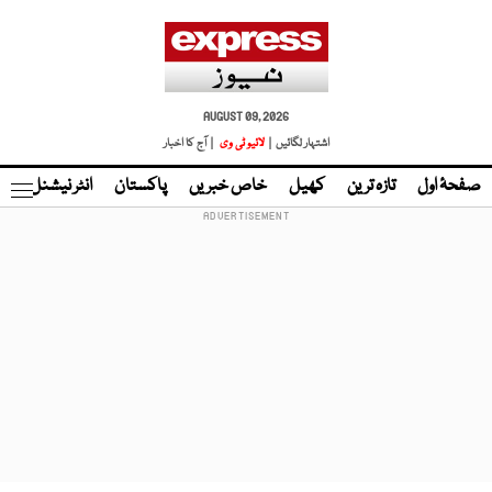
AUGUST 09, 2026
اشتہار لگائیں |
لائیو ٹی وی
| آج کا اخبار
صفحۂ اول
تازہ ترین
کھیل
خاص خبریں
پاکستان
انٹر نیشنل
ٹا