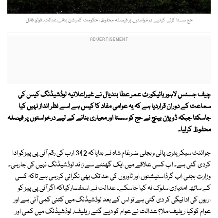
حج سستا کرنے کیلیے درخواستوں پر فیصلہ محفوظ، حکومت کمیشن بنائے،عدالت۔ فوٹو: فائل
چیف جسٹس لاہور ہائیکورٹ عمر عطا بندیال نے غیراعلانیہ لوڈشیڈنگ کیس کی
سماعت کے دوران قراردیا ہے کہ یہ عوامی مفاد کا کیس ہے اسے نظر انداز نہیں کیا
جاسکتا جبکہ ڈویژن بینچ نے حج کو سستا اور معیاری بنانے کے لیے درخواستوں پر فیصلہ
محفوظ کرلیا۔
جوائنٹ سیکریٹری پانی وبجلی ضرغام شاہ نے بتایاکہ 342 ارب کی رقم آئی پی پیزکو ادا
کردی گئی ہے۔ اب کسی علاقے میں ایک گھنٹے سے زائد لوڈشیڈنگ نہیں کی جارہی۔
وزارت بجلی اب گرڈاسٹیشنوں اور ٹاوروں کی حد تک بھی نگرانی کررہی ہے تاکہ کسی
کے ساتھ امتیازی سلوک نہ کیا جاسکے۔ عدالت نے استفسارکیاکہ اگر آئی پی پیز کو
اربوں کی ادائیگی کر دی گئی ہے تو اس کے بعد لوڈشیڈنگ میں کتنی کمی آئی ہے اور
عوام کوکیا ریلیف ملا؟ عدالت نے عوام کو دیے گئے ریلیف، لوڈشیڈنگ میں کمی اور