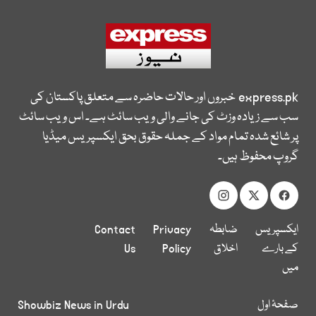
express.pk
خبروں اور حالات حاضرہ سے متعلق پاکستان کی
سب سے زیادہ وزٹ کی جانے والی ویب سائٹ ہے۔ اس ویب سائٹ
پر شائع شدہ تمام مواد کے جملہ حقوق بحق ایکسپریس میڈیا
گروپ محفوظ ہیں۔
ایکسپریس
ضابطہ
Privacy
Contact
کے بارے
اخلاق
Policy
Us
میں
صفحۂ اول
Showbiz News in Urdu