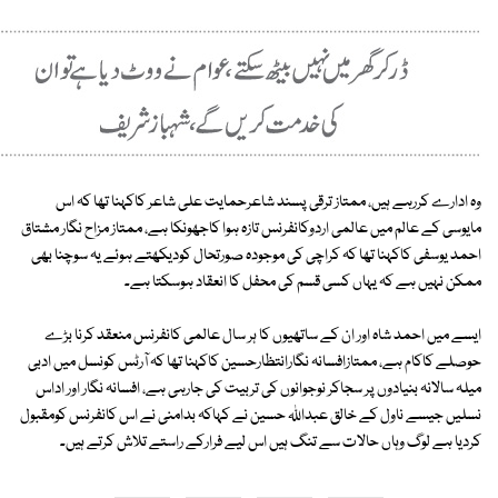
وہ ادارے کررہے ہیں، ممتاز ترقی پسند شاعرحمایت علی شاعر کاکہنا تھا کہ اس
مایوسی کے عالم میں عالمی اردوکانفرنس تازہ ہوا کاجھونکا ہے، ممتاز مزاح نگار مشتاق
احمد یوسفی کاکہنا تھا کہ کراچی کی موجودہ صورتحال کودیکھتے ہوئے یہ سوچنا بھی
ممکن نہیں ہے کہ یہاں کسی قسم کی محفل کا انعقاد ہوسکتا ہے۔
ایسے میں احمد شاہ اور ان کے ساتھیوں کا ہر سال عالمی کانفرنس منعقد کرنا بڑے
حوصلے کاکام ہے، ممتازافسانہ نگارانتظارحسین کاکہنا تھا کہ آرٹس کونسل میں ادبی
میلہ سالانہ بنیادوں پر سجاکر نوجوانوں کی تربیت کی جارہی ہے، افسانہ نگار اور اداس
نسلیں جیسے ناول کے خالق عبداللہ حسین نے کہاکہ بدامنی نے اس کانفرنس کومقبول
کردیا ہے لوگ وہاں حالات سے تنگ ہیں اس لیے فرارکے راستے تلاش کرتے ہیں۔