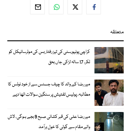
متعلقہ
کراچی یونیورسٹی کی تیز رفتار بس کی موٹرسائیکل کو
ٹکر، 17 سالہ لڑکی جاں بحق
میر رضا کے والد کا چیف جسٹس سے از خود نوٹس کا
مطالبہ، پولیس تفتیش پر سنگین سوالات اٹھا دیے
میر رضا علی کی قبر کشائی صبح 9 بجے ہوگی، لاش
والے مقام سے گولی کا خول برآمد