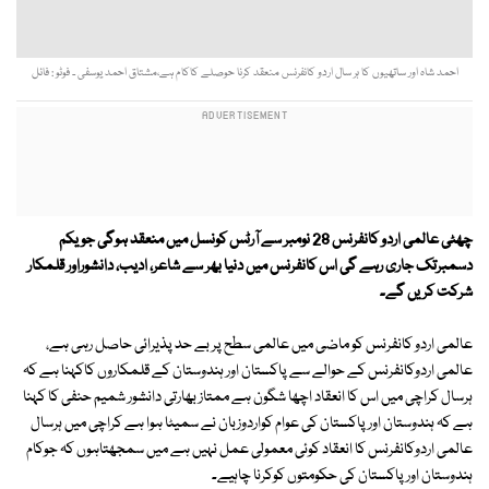
احمد شاہ اور ساتھیوں کا ہر سال اردو کانفرنس منعقد کرنا حوصلے کاکام ہے،مشتاق احمد یوسفی ۔ فوٹو : فائل
چھٹی عالمی اردو کانفرنس 28 نومبر سے آرٹس کونسل میں منعقد ہوگی جو یکم
دسمبرتک جاری رہے گی اس کانفرنس میں دنیا بھر سے شاعر، ادیب، دانشوراور قلمکار
شرکت کریں گے۔
عالمی اردو کانفرنس کو ماضی میں عالمی سطح پر بے حد پذیرائی حاصل رہی ہے،
عالمی اردوکانفرنس کے حوالے سے پاکستان اور ہندوستان کے قلمکاروں کاکہنا ہے کہ
ہرسال کراچی میں اس کا انعقاد اچھا شگون ہے ممتاز بھارتی دانشور شمیم حنفی کا کہنا
ہے کہ ہندوستان اورپاکستان کی عوام کواردوزبان نے سمیٹا ہوا ہے کراچی میں ہرسال
عالمی اردوکانفرنس کا انعقاد کوئی معمولی عمل نہیں ہے میں سمجھتاہوں کہ جوکام
ہندوستان اور پاکستان کی حکومتوں کوکرنا چاہیے۔