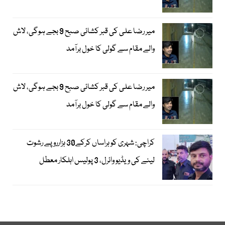
میر رضا علی کی قبر کشائی صبح 9 بجے ہوگی، لاش
والے مقام سے گولی کا خول برآمد
میر رضا علی کی قبر کشائی صبح 9 بجے ہوگی، لاش
والے مقام سے گولی کا خول برآمد
کراچی: شہری کو ہراساں کرکے30 ہزارروپے رشوت
لینے کی ویڈیو وائرل، 3 پولیس اہلکار معطل