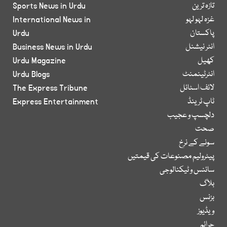
تازہ ترین
Sports News in Urdu
غزہ لہو لہو
International News in
پاکستان
Urdu
انٹر نیشنل
Business News in Urdu
کھیل
Urdu Magazine
انٹرٹینمنٹ
Urdu Blogs
لائف اسٹائل
The Express Tribune
ٹاپ ٹرینڈ
Express Entertainment
دلچسپ و عجیب
صحت
سونے کے نرخ
پیٹرولیم مصنوعات کی قیمتیں
سائنس و ٹیکنالوجی
بلاگ
بزنس
ویڈیوز
جرائم