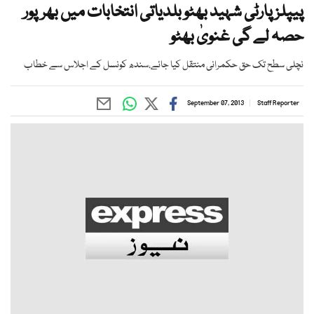
پیپلز پارٹی شہید بھٹو بلدیاتی انتخابات میں بھرپور
حصہ لے گی غنویٰ بھٹو
نچلی سطح تک حق حکمرانی منتقل کیا جائے،سندھ کونسل کے اجلاس سے خطاب
September 07, 2013
Staff Reporter