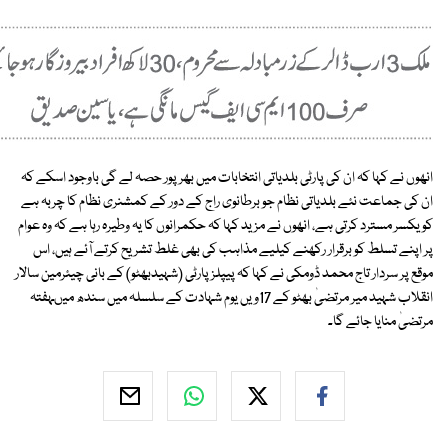
انھوں نے کہا کہ ان کی پارٹی بلدیاتی انتخابات میں بھرپور حصہ لے گی باوجود اسکے کہ
ان کی جماعت نئے بلدیاتی نظام جو برطانوی راج کے دور کے کمشنری نظام کا چربہ ہے
کو یکسر مسترد کرتی ہے، انھوں نے مزید کہا کہ حکمرانوں کا یہ وطیرہ رہا ہے کہ وہ عوام
پر اپنے تسلط کو برقرار رکھنے کیلیے مذاہب کی بھی غلط تشریح کرتے آئے ہیں، اس
موقع پر سردار تاج محمد ڈومکی نے کہا کہ پیپلز پارٹی (شہیدبھٹو) کے بانی چیئرمین سالار
انقلاب شہید میر مرتضیٰ بھٹو کے 17ویں یوم شہادت کے سلسلہ میں سندھ میںہفتہ
مرتضیٰ منایا جائے گا۔