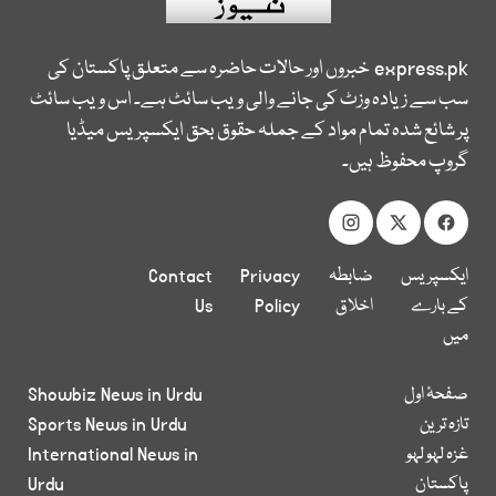
express.pk
خبروں اور حالات حاضرہ سے متعلق پاکستان کی
سب سے زیادہ وزٹ کی جانے والی ویب سائٹ ہے۔ اس ویب سائٹ
پر شائع شدہ تمام مواد کے جملہ حقوق بحق ایکسپریس میڈیا
گروپ محفوظ ہیں۔
ایکسپریس
ضابطہ
Privacy
Contact
کے بارے
اخلاق
Policy
Us
میں
صفحۂ اول
Showbiz News in Urdu
تازہ ترین
Sports News in Urdu
غزہ لہو لہو
International News in
پاکستان
Urdu