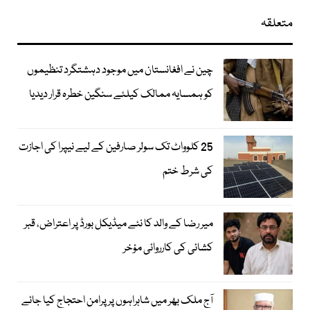
متعلقہ
چین نے افغانستان میں موجود دہشتگرد تنظیموں
کو ہمسایہ ممالک کیلئے سنگین خطرہ قرار دیدیا
25 کلوواٹ تک سولر صارفین کے لیے نیپرا کی اجازت
کی شرط ختم
میر رضا کے والد کا نئے میڈیکل بورڈ پر اعتراض، قبر
کشائی کی کارروائی مؤخر
آج ملک بھر میں شاہراہوں پر پرامن احتجاج کیا جائے