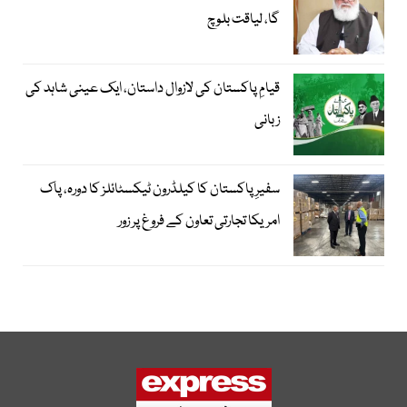
گا، لیاقت بلوچ
قیامِ پاکستان کی لازوال داستان، ایک عینی شاہد کی
زبانی
سفیرِ پاکستان کا کیلڈرون ٹیکسٹائلز کا دورہ، پاک
امریکا تجارتی تعاون کے فروغ پر زور