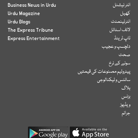
انٹر نیشنل
Business News in Urdu
کھیل
Urdu Magazine
انٹرٹینمنٹ
Urdu Blogs
لائف اسٹائل
The Express Tribune
ٹاپ ٹرینڈ
Express Entertainment
دلچسپ و عجیب
صحت
سونے کے نرخ
پیٹرولیم مصنوعات کی قیمتیں
سائنس و ٹیکنالوجی
بلاگ
بزنس
ویڈیوز
جرائم