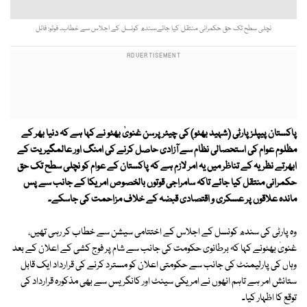
نچلی سطح تک حق حکمرانی منتقل کیا جائے،سندھ کونسل کے اجلاس سے خطاب۔ فوٹو: فائل
پاکستان پیپلز پارٹی (شہید بھٹو) کی چیئر پرسن غنویٰ بھٹو نے کہا ہے کہ دنیا بھر کے
مظلوم عوام کی استحصالی نظام سے آزادی حاصل کرنے کی امنگ اور عالمگیریت کے
ابھرتے نظریہ کے تناظر میں یہ امر لازم ہے کہ پاکستان کے عوام کو نچلی سطح تک حق
حکمرانی منتقل کیا جائے تاکہ سامراجی قوتوں بالخصوص امریکا کے جانب سے پس
ماندہ علاقوں پر عسکری و اقتصادی قبضہ کے خلاف مزاحمت کی جاسکے۔
وہ پارٹی کی سندھ کونسل کے اجلاس کے اختتامی سیشن سے خطاب کر رہی تھیں،
غنویٰ بھٹونے کہا کہ برطانوی حکومت کی جانب سے شام پر فوج کشی کے اعلان کے بعد
وہاں کی پارلیمنٹ کی جانب سے حکومتی اعلان کو مسترد کرنے کی قرارداد ایک قابل
ستائش امر ہے تاہم انھوں نے امریکی سینٹ اور کانگریس سے بھی مذکورہ قرارداد کی
توقع کا اظہار کیا۔