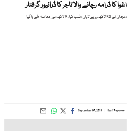
اغوا کا ڈرامہ رچانے والا تاجر کا ڈرائیور گرفتار
ملزمان نے 50 لاکھ روپے تاوان طلب کیا، 5 لاکھ میں معاملہ طے پاگیا
September 07, 2013
Staff Reporter