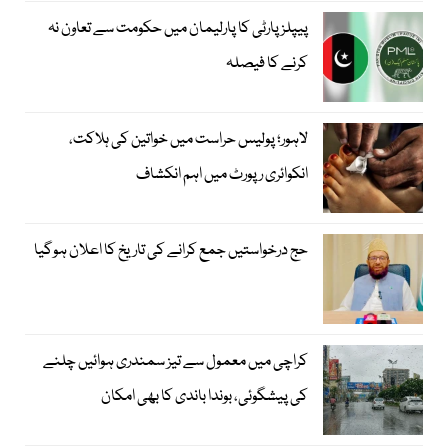
پیپلزپارٹی کا پارلیمان میں حکومت سے تعاون نہ
کرنے کا فیصلہ
لاہور؛ پولیس حراست میں خواتین کی ہلاکت،
انکوائری رپورٹ میں اہم انکشاف
حج درخواستیں جمع کرانے کی تاریخ کا اعلان ہوگیا
کراچی میں معمول سے تیز سمندری ہوائیں چلنے
کی پیشگوئی، بوندا باندی کا بھی امکان