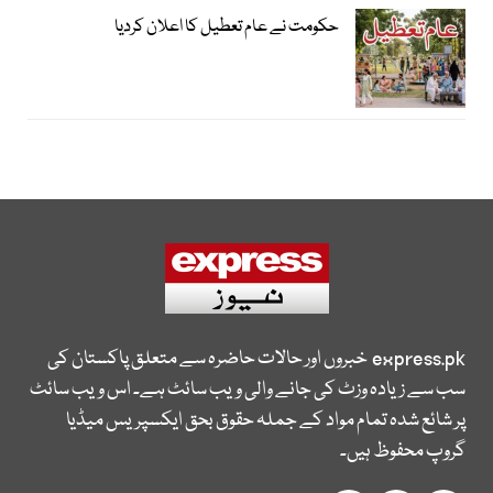
حکومت نے عام تعطیل کا اعلان کردیا
express.pk
خبروں اور حالات حاضرہ سے متعلق پاکستان کی
سب سے زیادہ وزٹ کی جانے والی ویب سائٹ ہے۔ اس ویب سائٹ
پر شائع شدہ تمام مواد کے جملہ حقوق بحق ایکسپریس میڈیا
گروپ محفوظ ہیں۔