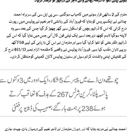
ہوئے اپنے اغوا کا ڈرامہ رچانے والے تاجر کے ڈرائیور کو گرفتار کرلیا۔
ملزم کے 2 ساتھی فرار ہونے میں کامیاب ہوگئے ، سی پی ایل سی کے سربراہ احمد
چنائے نے ایکسپریس کو بتایا کہ فیروز آباد کے رہائشی تاجر نعیم نے پولیس میں رپورٹ
درج کرائی کہ اس کا ڈرائیور بچوں کو اسکول سے گھر چھوڑ کر گیا جس کے بعد سے وہ
لاپتہ ہوگیا تاہم کچھ دیر بعد اسے ایک ٹیلی فون کال آئی جس میں بتایا گیا کہ اس کے
ڈرائیور ظفر علی کو اغوا کرلیا گیا ہے اور ملزمان نے اس کی بازیابی کے لیے 50 لاکھ
روپے تاوان طلب کیا ہے ، فیروز آباد پولیس نے واقعے کا مقدمہ الزام نمبر 461/13 درج کر
کے تفتیش اینٹی وائلنٹ کرائم سیل اور سٹیزن پولیس لائژن کمیٹی کو منتقل کر دی۔
احمد چنائے نے مزید بتایا کہ اس دوران ملزمان اور تاجر نعیم کے درمیان بات چیت جاری