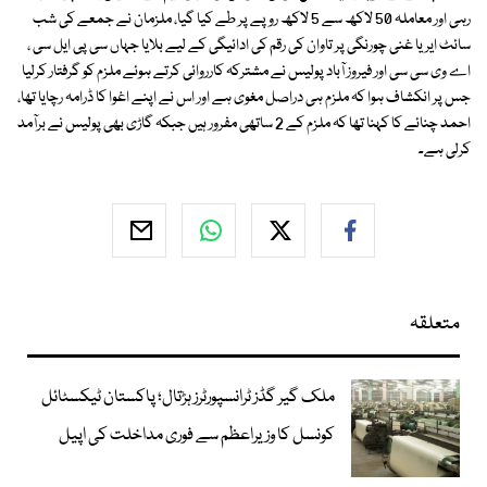
رہی اور معاملہ 50 لاکھ سے 5 لاکھ روپے پر طے کیا گیا، ملزمان نے جمعے کی شب
سائٹ ایریا غنی چورنگی پر تاوان کی رقم کی ادائیگی کے لیے بلایا جہاں سی پی ایل سی ،
اے وی سی سی اور فیروز آباد پولیس نے مشترکہ کارروائی کرتے ہوئے ملزم کو گرفتار کرلیا
جس پر انکشاف ہوا کہ ملزم ہی دراصل مغوی ہے اور اس نے اپنے اغوا کا ڈرامہ رچایا تھا،
احمد چنائے کا کہنا تھا کہ ملزم کے 2 ساتھی مفرور ہیں جبکہ گاڑی بھی پولیس نے برآمد
کرلی ہے۔
متعلقہ
ملک گیر گڈز ٹرانسپورٹرز ہڑتال؛ پاکستان ٹیکسٹائل
کونسل کا وزیراعظم سے فوری مداخلت کی اپیل