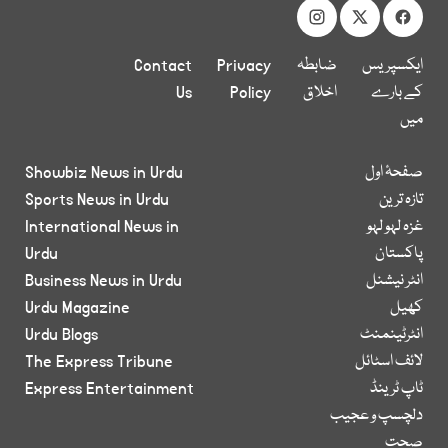
ایکسپریس
ضابطہ
Privacy
Contact
کے بارے
اخلاق
Policy
Us
میں
صفحۂ اول
Showbiz News in Urdu
تازہ ترین
Sports News in Urdu
غزہ لہو لہو
International News in
پاکستان
Urdu
انٹر نیشنل
Business News in Urdu
کھیل
Urdu Magazine
انٹرٹینمنٹ
Urdu Blogs
لائف اسٹائل
The Express Tribune
ٹاپ ٹرینڈ
Express Entertainment
دلچسپ و عجیب
صحت