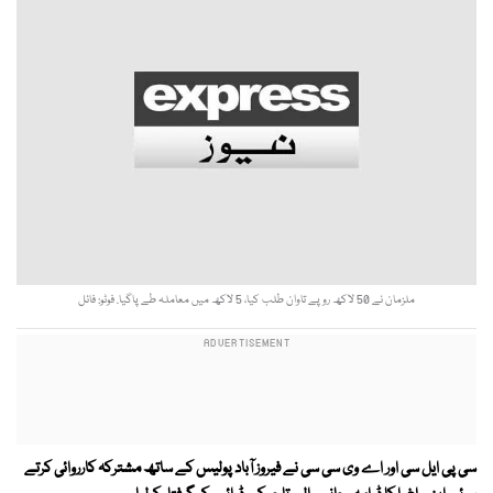
ملزمان نے 50 لاکھ روپے تاوان طلب کیا، 5 لاکھ میں معاملہ طے پاگیا. فوٹو: فائل
سی پی ایل سی اور اے وی سی سی نے فیروز آباد پولیس کے ساتھ مشترکہ کارروائی کرتے