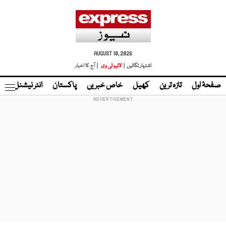
AUGUST 10, 2026
اشتہار لگائیں |
لائیو ٹی وی
| آج کا اخبار
صفحۂ اول
تازہ ترین
کھیل
خاص خبریں
پاکستان
انٹر نیشنل
ٹا