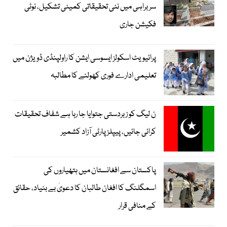
سربراہی میں نئی تحقیقاتی کمیٹی تشکیل، نوٹی
فکیشن جاری
پرائیویٹ اسکولز ایسوسی ایشن کا راولپنڈی ڈویژن میں
تعلیمی ادارے فوری کھولنے کا مطالبہ
ن لیگ کو زبردستی جتوایا جا رہا ہے شفاف تحقیقات
کرائی جائیں، پیپلز پارٹی آزاد کشمیر
پاکستان سے افغانستان میں ہتھیاروں کی
اسمگلنگ کا افغان طالبان کا دعویٰ بے بنیاد، حقائق
کے منافی قرار