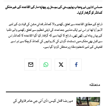
حساس اداروں نے پنجاب یونیورسٹی کے ہوسٹل پر چھاپہ مار کے القاعدہ کے غیر ملکی
کمانڈر کو گرفتار کرلیا۔
ذرائع کے مطابق القاعدہ سے تعلق رکھنے والا کمانڈر فدائی مشن کی قیادت کے لئے
لاہور آیا تھا اور اس نے ایک مذہبی جماعت کی ذیلی تنظیم سے تعلق رکھنے والے طلبا
کے یہاں پناہ لے رکھی تھی۔ ذرائع کا کہنا ہے کہ گرفتار کیا گیا القاعدہ کا کمانڈر اس
سے قبل بھی ملک میں دہشت گردی کی کارروائیوں کی کمانڈ کرچکا ہے اور اسے
تفتیش کے لئے نامعلوم مقام پر منتقل کردیا گیا ہے۔
متعلقہ
میر رضا قتل کیس: ڈی آئی جی عامر فاروقی کی