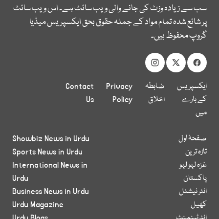
سب سے زیادہ وزٹ کی جانے والی ویب سائٹ ہے۔ اس ویب سائٹ
پر شائع شدہ تمام مواد کے جملہ حقوق بحق ایکسپریس میڈیا
گروپ محفوظ ہیں۔
ایکسپریس
ضابطہ
Privacy
Contact
کے بارے
اخلاق
Policy
Us
میں
صفحۂ اول
Showbiz News in Urdu
تازہ ترین
Sports News in Urdu
غزہ لہو لہو
International News in
پاکستان
Urdu
انٹر نیشنل
Business News in Urdu
کھیل
Urdu Magazine
انٹرٹینمنٹ
Urdu Blogs