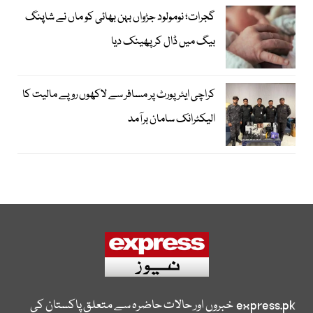
گجرات؛ نومولود جڑواں بہن بھائی کو ماں نے شاپنگ
بیگ میں ڈال کر پھینک دیا
کراچی ایئرپورٹ پر مسافر سے لاکھوں روپے مالیت کا
الیکٹرانک سامان برآمد
express.pk
خبروں اور حالات حاضرہ سے متعلق پاکستان کی