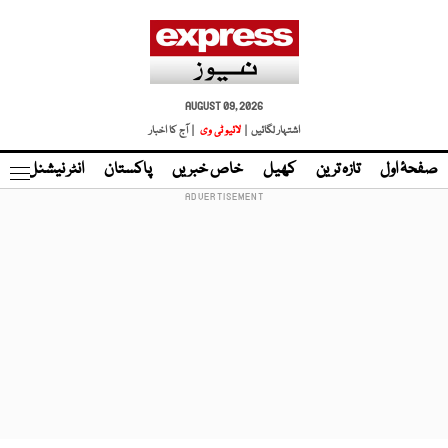
AUGUST 09, 2026
اشتہار لگائیں |
لائیو ٹی وی
| آج کا اخبار
صفحۂ اول
تازہ ترین
کھیل
خاص خبریں
پاکستان
انٹر نیشنل
ٹا