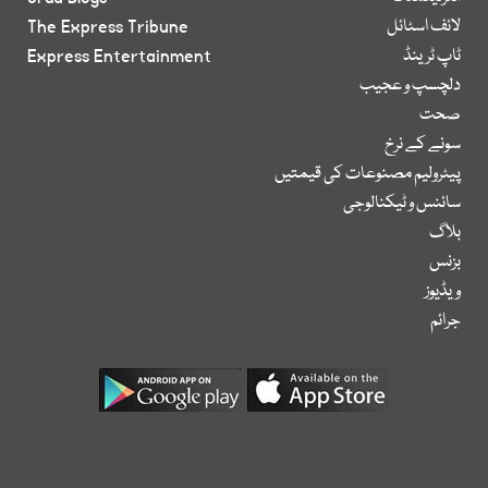
لائف اسٹائل
The Express Tribune
ٹاپ ٹرینڈ
Express Entertainment
دلچسپ و عجیب
صحت
سونے کے نرخ
پیٹرولیم مصنوعات کی قیمتیں
سائنس و ٹیکنالوجی
بلاگ
بزنس
ویڈیوز
جرائم