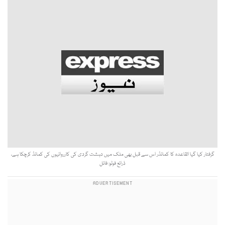
گرفتار کیا گیا القاعدہ کا کمانڈر اس سے قبل بھی ملک میں دہشت گردی کی کارروائیوں کی کمانڈ کرچکا ہے،
ذرائع فوٹو: فائل