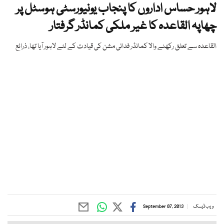
لاہور حساس اداروں کا پنجاب یونیورسٹی ہوسٹل پر
چھاپہ القاعدہ کا غیر ملکی کمانڈر گرفتار
القاعدہ سے تعلق رکھنے والا کمانڈر فدائی مشن کی قیادت کے لئے لاہور آیا تھا، ذرائع
ویب ڈیسک
September 07, 2013