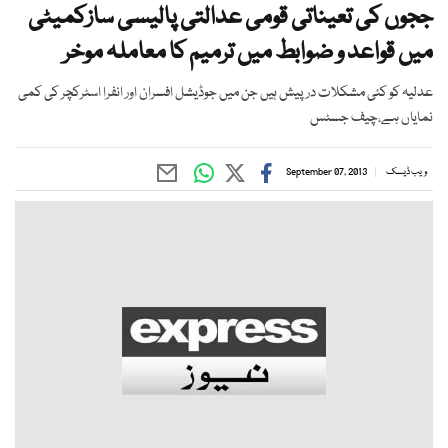
ججوں کی تعیناتی قومی عدالتی پالیسی سازکمیٹی
میں قواعد و ضوابط میں ترمیم کا معاملہ موخر
عدلیہ کو کئی مشکلات درپیش ہیں جن میں جوڈیشل افسران اور انفرا اسٹرکچر کی کمی
نمایاں ہے،چیف جسٹس
ویب ڈیسک
September 07, 2013