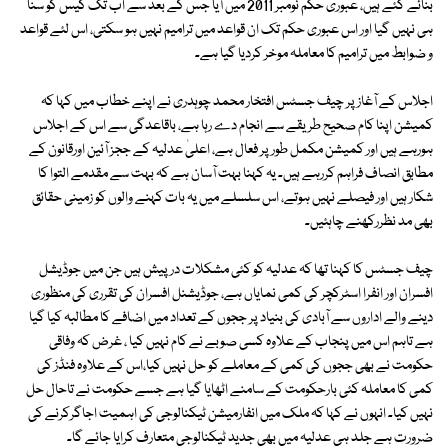
بنائے گئے ہیں، عبوری حکم نومبر 2011 میں آیا جس کے بعد سے اب تک کیس کو سنا
ہی نہیں گیا اور اس عبوری حکم تک ان قواعد میں ترامیم نہیں ہو سکتی، اس لئے قواعد
و ضوابط میں ترامیم کا معاملہ موخر کردیا گیا ہے۔
اجلاس کے آغاز پر چیف جسٹس افتخار محمد چوہدری نے اپنے خطاب میں کہا کہ
کمیشن اپنا کام صحیح طریقے سے انجام دے رہا ہے، باقاعدگی سے اس کے اجلاس
ہورہے ہیں اور کمیشن مکمل طور پر فعال ہے، اعلیٰ عدلیہ کے ججز آئین اورقانون کے
مطابق انصاف فراہم کررہے ہیں۔ یہ کہنا بہت آسان ہے کہ بہت سے مقدمے التوا کا
شکار ہیں اور فیصلے نہیں ہوتے، اس سلسلے میں یہ بات کہنے والوں کو زمینی حقائق
بھی مد نظررکھنے چاہئیں۔
چیف جسٹس کا کہنا تھا کہ عدلیہ کو کئی مشکلات درپیش ہیں جن میں جوڈیشل
افسران اور انفرا اسٹرکچر کی کمی نمایاں ہے، جوڈیشنل افسران کی تقرری کی منظوری
دینے والے اداروں سے آبادی کی بنیاد پر ججوں کے تعداد میں اضافے کا مطالبہ کیا گیا
ہے تاہم اس میں پنجاب کے علاوہ کسی صوبے نے کام نہیں کیا ، غرض کہ وفاقی
حکومت نے بھی ججوں کی کمی کے معاملے کو حل نہیں کیا،اس کے علاوہ فنڈز کی
کمی کا معاملہ کئی بارحکومت کے سامنے اٹھایا گیا ہے جسے حکومت نے تاحال حل
نہیں کیا۔ انہوں نے کہا کہ ملک میں انفارمیشن ٹیکنالوجی کی اہمیت اجاگرکرنے کی
ضرورت ہے جلد ہی عدلیہ میں بھی جدید ٹیکنالوجی متعارف کرایا جائے گا۔