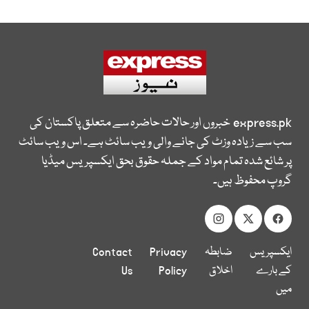
express.pk
خبروں اور حالات حاضرہ سے متعلق پاکستان کی
سب سے زیادہ وزٹ کی جانے والی ویب سائٹ ہے۔ اس ویب سائٹ
پر شائع شدہ تمام مواد کے جملہ حقوق بحق ایکسپریس میڈیا
گروپ محفوظ ہیں۔
ایکسپریس
ضابطہ
Privacy
Contact
کے بارے
اخلاق
Policy
Us
میں