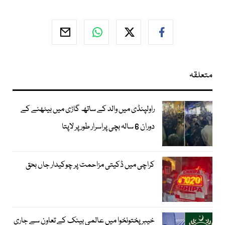
متعلقہ
راولپنڈی میں والد کے ساتھ گاڑی میں بیٹھنے کے
دوران 6 سالہ بچی پراسرار طور پر لاپتا
کراچی میں ڈکیتی مزاحمت پر چوکیدار جاں بحق
خیبرپختونخوا میں عالمی بینک کے تعاون سے جاری