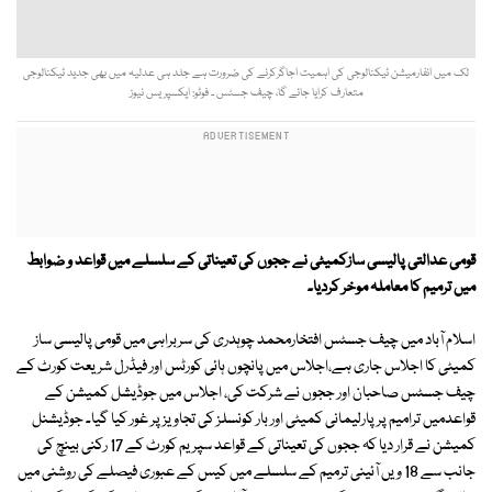
لک میں انفارمیشن ٹیکنالوجی کی اہمیت اجاگرکرنے کی ضرورت ہے جلد ہی عدلیہ میں بھی جدید ٹیکنالوجی
متعارف کرایا جائے گا، چیف جسٹس ۔ فوٹو: ایکسپریس نیوز
قومی عدالتی پالیسی سازکمیٹی نے ججوں کی تعیناتی کے سلسلے میں قواعد و ضوابط
میں ترمیم کا معاملہ موخر کردیا۔
اسلام آباد میں چیف جسٹس افتخارمحمد چوہدری کی سربراہی میں قومی پالیسی ساز
کمیٹی کا اجلاس جاری ہے،اجلاس میں پانچوں ہائی کورٹس اور فیڈرل شریعت کورٹ کے
چیف جسٹس صاحبان اور ججوں نے شرکت کی، اجلاس میں جوڈیشل کمیشن کے
قواعدمیں ترامیم پر پارلیمانی کمیٹی اور بار کونسلز کی تجاویز پر غور کیا گیا۔ جوڈیشنل
کمیشن نے قرار دیا کہ ججوں کی تعیناتی کے قواعد سپریم کورٹ کے 17 رکنی بینچ کی
جانب سے 18 ویں آئینی ترمیم کے سلسلے میں کیس کے عبوری فیصلے کی روشنی میں