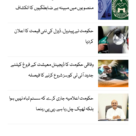
منصوبوں میں مبینہ بے ضابطگیوں کا انکشاف
حکومت نے پیٹرول، ڈیزل کی نئی قیمت کا اعلان
کردیا
وفاقی حکومت کا ڈیجیٹل معیشت کے فروغ کیلئے
جدید آئی ٹی کورسز شروع کرنے کا فیصلہ
حکومت اعلامیہ جاری کرے کہ سسٹم تباہ نہیں ہوا
بلکہ ٹھیک چل رہا ہے، پی پی رہنما