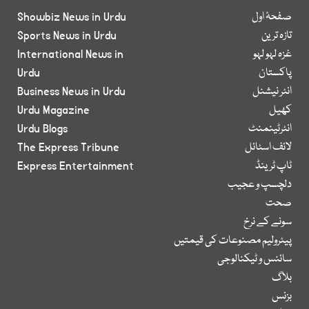
صفحۂ اول
Showbiz News in Urdu
تازہ ترین
Sports News in Urdu
غزہ لہو لہو
International News in
پاکستان
Urdu
انٹر نیشنل
Business News in Urdu
کھیل
Urdu Magazine
انٹرٹینمنٹ
Urdu Blogs
لائف اسٹائل
The Express Tribune
ٹاپ ٹرینڈ
Express Entertainment
دلچسپ و عجیب
صحت
سونے کے نرخ
پیٹرولیم مصنوعات کی قیمتیں
سائنس و ٹیکنالوجی
بلاگ
بزنس