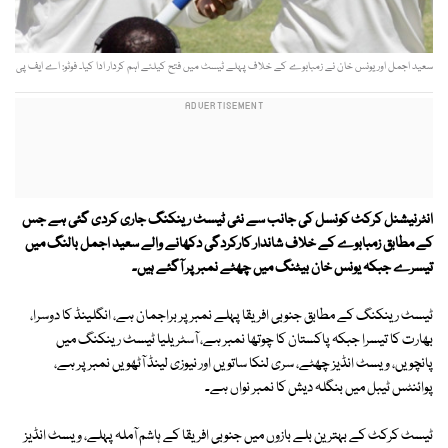
سعید اجمل اور یونس خان نے زمبابوے کے خلاف پہلے ٹیسٹ میں فتح کیلئے اہم کردار ادا کیا۔ فوٹو: اے ایف پی
انٹرنیشنل کرکٹ کونسل کی جانب سے نئی ٹیسٹ رینکنگ جاری کردی گئی ہے جس
کے مطابق زمبابوے کے خلاف شاندار کارکردگی دکھانے والے سعید اجمل بالنگ میں
تیسرے جبکہ یونس خان بیٹنگ میں چھٹے نمبر پر آگئے ہیں۔
ٹیسٹ رینکنگ کے مطابق جنوبی افریقا پہلے نمبر پر براجمان ہے، انگلینڈ کا دوسرا،
بھارت کا تیسرا جبکہ پاکستان کا چوتھا نمبر ہے، آسٹریلیا ٹیسٹ رینکنگ میں
پانچویں، ویسٹ انڈیز چھٹے، سری لنکا ساتویں اور نیوزی لینڈ آٹھویں نمبر پر ہے،
پوائنٹس ٹیبل میں بنگلہ دیش کا نمبر نواں ہے۔
ٹیسٹ کرکٹ کے بہترین بلے بازوں میں جنوبی افریقا کے ہاشم آملہ پہلے، ویسٹ انڈیز