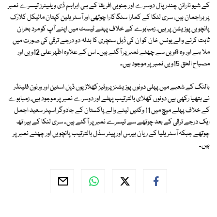
کے شیو نارائن چندرپال دوسرے اور جنوبی افریقا کے ہی ابراہم ڈی ویلیئرز تیسرے نمبر
پر براجمان ہیں، سری لنکا کے کمارا سنگاکارا چوتھی اور آسٹریلین کپتان مائیکل کلارک
پانچویں پوزیشن پر ہیں، زمبابوے کے خلاف پہلے ٹیسٹ میں اپنے آپ کو مرد بحران
ثابت کرنے والے یونس خان کو ان کی ڈبل سنچری کا بدلہ دو درجے ترقی کی صورت میں
ملا ہے اور وہ 8ویں سے چھٹے نمبر پر آگئے ہیں۔ اس کے علاوہ اظہر علی 12ویں اور
مصباح الحق 15ویں نمبر پر موجود ہیں۔
بالنگ کے شعبے میں پہلی دونوں پوزیشنز پروٹیز کھلاڑیوں ڈیل اسٹین اور ورنون فلینڈر
نے ہتھیا رکھی ہیں دونوں کھلای بالترتیب پہلے اور دوسرے نمبر پر موجود ہیں، زمبابوے
کے خلاف پہلے میچ میں 11 وکٹیں لینے والے پاکستان کے جادوگر اسپنر سعید اجمل
ایک درجے ترقی کے بعد چوتھے سے تیسرے نمبر پر آگئے ہیں۔ سری لنکا کے ہیراتھ
چوتھے جبکہ آسٹریلیا کے ریان ہیرس اور پیٹر سڈل بالترتیب پانچویں اور چھٹے نمبر پر
ہیں۔