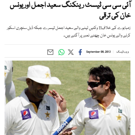
آئی سی سی ٹیسٹ رینکنگ سعید اجمل اور یونس
خان کی ترقی
زمبابوے کے خلاف11 وکٹیں لینے والے سعید اجمل تیسرے جبکہ ڈبل سنچری اسکور
کرنے والے یونس خان چھٹے نمبر پر آگئے ہیں۔
ویب ڈیسک
September 08, 2013