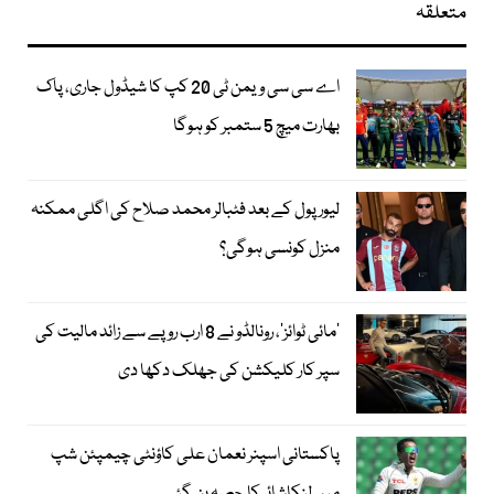
متعلقہ
اے سی سی ویمن ٹی 20 کپ کا شیڈول جاری، پاک
بھارت میچ 5 ستمبر کو ہوگا
لیور پول کے بعد فٹبالر محمد صلاح کی اگلی ممکنہ
منزل کونسی ہوگی؟
’مائی ٹوائز‘، رونالڈو نے 8 ارب روپے سے زائد مالیت کی
سپر کار کلیکشن کی جھلک دکھا دی
پاکستانی اسپنر نعمان علی کاؤنٹی چیمپئن شپ