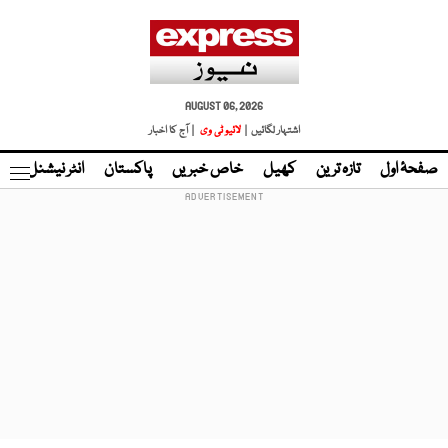
AUGUST 06, 2026
اشتہار لگائیں |
لائیو ٹی وی
| آج کا اخبار
صفحۂ اول
تازہ ترین
کھیل
خاص خبریں
پاکستان
انٹر نیشنل
ٹا