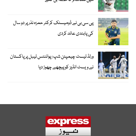
میں لنکاشائر کا حصہ بن گئے
پی سی بی نے ڈومیسٹک کرکٹر حمزہ نذر پر دو سال
کی پابندی عائد کردی
ورلڈ ٹیسٹ چیمپئن شپ: پوائنٹس ٹیبل پر پاکستان
نے ویسٹ انڈیز کو پیچھے چھوڑ دیا