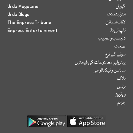
کھیل
Urdu Magazine
انٹرٹینمنٹ
Urdu Blogs
لائف اسٹائل
The Express Tribune
ٹاپ ٹرینڈ
Express Entertainment
دلچسپ و عجیب
صحت
سونے کے نرخ
پیٹرولیم مصنوعات کی قیمتیں
سائنس و ٹیکنالوجی
بلاگ
بزنس
ویڈیوز
جرائم