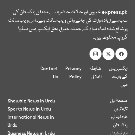
express.pk
خبروں اور حالات حاضرہ سے متعلق پاکستان کی
سب سے زیادہ وزٹ کی جانے والی ویب سائٹ ہے۔ اس ویب سائٹ
پر شائع شدہ تمام مواد کے جملہ حقوق بحق ایکسپریس میڈیا
گروپ محفوظ ہیں۔
ایکسپریس
ضابطہ
Privacy
Contact
کے بارے
اخلاق
Policy
Us
میں
صفحۂ اول
Showbiz News in Urdu
تازہ ترین
Sports News in Urdu
غزہ لہو لہو
International News in
پاکستان
Urdu
انٹر نیشنل
Business News in Urdu