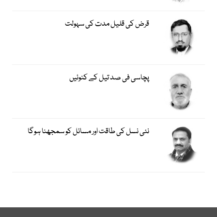
قرض کی قلیل مدت کی سہولت
پچاسی فی صد تیل کے کنوئیں
نئی نسل کی طاقت اور مسائل کو سمجھنا ہوگا