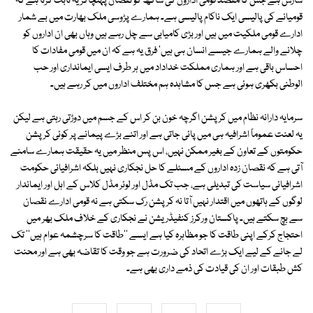
سازش ہے جس کا مقصد قومی اداروں کی ساکھ کو نقصان پہنچاکر یہ ثابت کرنا ہے کہ
قومیانے کی پالیسی ایک ناکام پالیسی ہے۔ ہمارے پڑوسی ملک بھارت میں بے شمار
ادارے قومی ملکیت میں ہیں اور بڑی کامیابی سے چل رہے ہیں وہاں بھی ان اداروں کو
چلانے والے ہمارے جیسے انسان ہی ہیں' فرق یہ ہے کہ ان میں قومی مفادات کا
احساس باقی ہے اور ہماری مملکت خداداد میں ہر طرف ایسی ایمانداری اور حب
الوطنی بکھری ہوئی ہے جس کا مشاہدہ ہم مختلف اداروں میں کر رہے ہیں۔
سرمایہ دارانہ نظام میں کرپشن اگرچہ خون بن کر اس کے جسم میں دوڑتی رہتی ہے لیکن
یہ لعنت عموماً اشرافیہ ہی میں پائی جاتی ہے اور اتنے بڑے پیمانے پر کوئی کرپشن
حکومتوں کے تعاون کے بغیر ممکن نہیں، اس پس منظر میں یہ حقیقت ہمارے سامنے
آتی ہے کہ نقصان زدہ اداروں کے مسئلے کا حل نجکاری نہیں بلکہ اشرافیائی حکومت
اشرافیائی سیاست کی تبدیلی ہے، جب تک مڈل اور لوئر مڈل کلاس کے اہل اور ایماندار
لوگوں کے ہاتھوں میں اقتدار نہیں آتا نہ کرپشن رک سکتی ہے نہ قومی ادارے نقصان
سے بچ سکتے ہیں۔ پاکستان ورکرز کنفیڈریشن نے نجکاری کے خلاف ملک بھر میں
احتجاج کرکے اپنی طاقت کا جو مظاہرہ کیا ہے ایسے ''طاقت کا سرچشمہ عوام ہیں'' تک
لے جانے کے لیے ایک بڑے اتحاد کی ضرورت ہے جو وقت کا تقاضہ بھی ہے اور محنت
کش طبقات اور ان کی قیادت کی ذمے داری بھی ہے۔