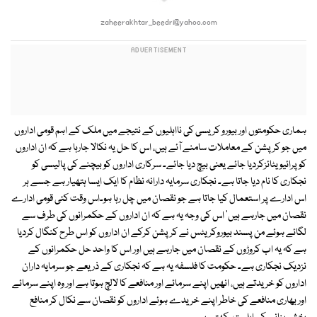
zaheerakhtar_beedri@yahoo.com
ہماری حکومتوں اور بیورو کریسی کی نااہلیوں کے نتیجے میں ملک کے اہم قومی اداروں
میں جو کرپشن کے معاملات سامنے آئے ہیں، اس کا حل یہ نکالا جارہا ہے کہ ان اداروں
کو پرائیویٹائزکردیا جائے یعنی بیچ دیا جائے۔ سرکاری اداروں کو بیچنے کی پالیسی کو
نجکاری کا نام دیا جاتا ہے۔ نجکاری سرمایہ دارانہ نظام کا ایک ایسا ہتھیار ہے جسے ہر
اس ادارے پر استعمال کیا جاتا ہے جو نقصان میں چل رہا ہو۔اس وقت کئی قومی ادارے
نقصان میں جارہے ہیں' اس کی وجہ یہ ہے کہ ان اداروں کے حکمرانوں کی طرف سے
لگائے ہوئے من پسند بیوروکریٹس نے کرپشن کرکے ان اداروں کو اس طرح کنگال کردیا
ہے کہ یہ اب کروڑوں کے نقصان میں جارہے ہیں اور اس کا واحد حل حکمرانوں کے
نزدیک نجکاری ہے۔ حکومت کا فلسفہ یہ ہے کہ نجکاری کے ذریعے جو سرمایہ داران
اداروں کو خریدتے ہیں، انھیں اپنے سرمائے اور منافعے کا لالچ ہوتا ہے اور وہ اپنے سرمائے
اور بھاری منافعے کی خاطر اپنے خریدے ہوئے اداروں کو نقصان سے نکال کر منافع