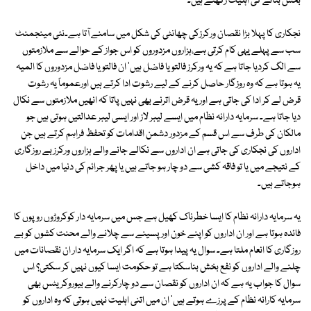
بخش بنانے کی اہلیت رکھتے ہیں۔
نجکاری کا پہلا بڑا نقصان ورکرزکی چھانٹی کی شکل میں سامنے آتا ہے۔نئی مینجمنٹ
سب سے پہلے یہی کام کرتی ہے،ہزاروں مزدوروں کو اس جواز کے حوالے سے ملازمتوں
سے الگ کردیا جاتا ہے کہ یہ ورکرز فالتو یا فاضل ہیں' ان فالتو یا فاضل مزدوروں کا المیہ
یہ ہوتا ہے کہ وہ روزگار حاصل کرنے کے لیے رشوت ادا کرتے ہیں اورعموماً یہ رشوت
قرض لے کر ادا کی جاتی ہے اور یہ قرض اترنے بھی نہیں پاتا کہ انھیں ملازمتوں سے نکال
دیا جاتا ہے۔ سرمایہ دارانہ نظام میں ایسے لیبر لاز اور ایسی لیبر عدالتیں ہوتی ہیں جو
مالکان کی طرف سے اس قسم کے مزدور دشمن اقدامات کو تحفظ فراہم کرتے ہیں جن
اداروں کی نجکاری کی جاتی ہے ان اداروں سے نکالے جانے والے ہزاروں ورکرز بے روزگاری
کے نتیجے میں یا تو فاقہ کشی سے دو چار ہو جاتے ہیں یا پھر جرائم کی دنیا میں داخل
ہوجاتے ہیں۔
یہ سرمایہ دارانہ نظام کا ایسا خطرناک کھیل ہے جس میں سرمایہ دار کوکروڑوں روپوں کا
فائدہ ہوتا ہے اور ان اداروں کو اپنے خون اور پسینے سے چلانے والے محنت کشوں کو بے
روزگاری کا انعام ملتا ہے۔ سوال یہ پیدا ہوتا ہے کہ اگر ایک سرمایہ دار ان نقصانات میں
چلنے والے اداروں کو نفع بخش بناسکتا ہے تو حکومت ایسا کیوں نہیں کر سکتی؟ اس
سوال کا جواب یہ ہے کہ ان اداروں کو نقصان سے دو چارکرنے والے بیوروکریٹس بھی
سرمایہ کارانہ نظام کے پرزے ہوتے ہیں' ان میں اتنی اہلیت نہیں ہوتی کہ وہ اداروں کو