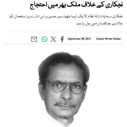
نجکاری کے خلاف ملک بھر میں احتجاج
نجکاری سرمایہ دارانہ نظام کا ایک ایسا ہتھیار ہے جسے ہر اس ادارے پر استعمال کیا
جاتا ہے جو نقصان میں چل رہا ہو۔
September 08, 2013
Zaheer Akhter Bedari