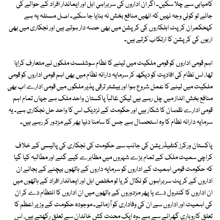
کامیابی سے چلا سکیں۔ اگر ان اداروں کی سربراہی اہل اور ایماندار افراد کے حوالے کی
جائے تو کوئی وجہ نہیں کہ انھیں منافع بخش نہ بنایا جا سکے۔ اصل مسئلہ یہ ہے
کہحکمران کرپٹ اہلکاروں کی کرپشن میں بھی حصہ دار ہوتے ہیں اور نجکاری میں بھی
اربوں کی کرپشن کا ارتکاب کرتے ہیں۔
اہم قومی اداروں کو قومی ملکیت میں لینے کا نظام سوشلسٹ ملکوں نے متعارف کرایا
تھا، اس نظام کی افادیت کو دیکھ کر سرمایہ دارانہ نظام میں بھی اہم قومی اداروں کو قومی
ملکیت میں لینے کا عمل شروع ہوا اور بیشتر ترقی پذیر ملکوں میں قومی ادارے اب بھی
منافع بخش انداز میں چل رہے ہیں لیکن غالباً پاکستان واحد ملک ہے جہاں تمام اہم
قومی ادارے نقصان کا شکار ہیں اور حکومت کے نزدیک اس کا واحد حل نجکاری ہے۔ یہ
سرمایہ دارانہ نظام کا وہ استحصال ہے جس کا سامنا دنیا بھر کے مزدور کر رہے ہیں۔
پاکستان ورکرز کنفیڈریشن کی جانب سے حکومت کی نجکاری کی پالیسی کے خلاف
کراچی سمیت ملک کے تمام بڑے شہروں میں مظاہرے کیے گئے اور مطالبہ کیا گیا
کہ حکومت قومی اہمیت کے اداروں کو سرمایہ داروں کے ہاتھوں بیچنے کے بجائے ان
اداروں کے کرپٹ سربراہوں کو نکال کر یا تو مخلص اہل اور ایماندار افراد کے ہاتھوں میں
ان اداروں کا کنٹرول دے یا پھر مزدوروں کے ہاتھوں میں ان اداروں کا انتظام دے کر ان
کی اہمیت اور اداروں سے ان کی وفاداری کو آزمائے۔ موجودہ حکومت کے وزیر اعظم کا
تعلق کاروباری گھرانے سے ہے ۔وہ ایک محنت کش خاندان سے تعلق رکھتے ہیں، اس