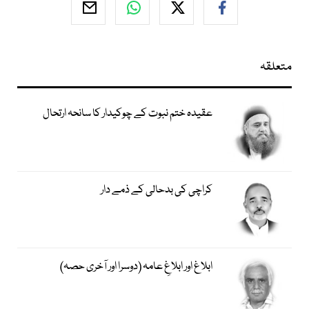
متعلقہ
عقیدہ ختم نبوت کے چوکیدار کا سانحہ ارتحال
کراچی کی بدحالی کے ذمے دار
ابلاغ اور ابلاغِ عامہ (دوسرا اور آخری حصہ)