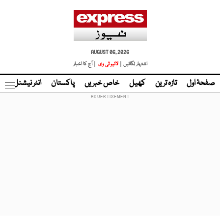
AUGUST 06, 2026
اشتہار لگائیں |
لائیو ٹی وی
| آج کا اخبار
صفحۂ اول
تازہ ترین
کھیل
خاص خبریں
پاکستان
انٹر نیشنل
ٹا