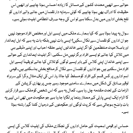
حوالے سے انھیں محنت کشوں کے مسائل کا زیادہ احساس ہونا چاہیے اور انھیں اس
حقیقت کا ادراک بھی ہونا چاہیے کہ کوئی سرمایہ دار نقصان میں جانے والے اداروں کو
نفع بخش اداروں میں بدل سکتا ہے تو اس کی وجہ صرف انتظامی اہلیت ہوتی ہے۔
سوال یہ پیدا ہوتا ہے کہ کیا ہمارے ملک میں ایسے اہل اور مخلص افراد موجود نہیں
جو ان اداروں کو نقصان سے نکال سکیں؟ ایسی بات نہیں بلکہ بات یہ ہے کہ اہل ایماندار
اور باصلاحیت منتظمین کو اگر اپنے خاندانوں اپنے حلقہ احباب اور اپنے طبقے ہی
میں تلاش کیا جائے تو ایسے افراد ہرگز نہیں مل سکتے، اگر اہلیت ایمانداری کے حوالے
سے اپنے خاندان اپنی کلاس کے باہر ایسے لوگوں کو تلاش کیا جائے تو یقیناً ایسے اہل
افراد مل سکتے ہیں جو اداروں کو نقصان سے نکال کر منافع بخش بناسکتے ہیں۔ قومی
اہم اداروں پر کس قسم کے افراد کو مسلط کیا جاتا رہا، اس کی ایک مثال وگرا کے سربراہ
توقیر صادق کی شکل میں ہمارے سامنے موجود رہے جس پر بھاری کرپشن کے
الزامات کے تحت مقدمہ چل رہا ہے۔ کمال یہ ہے کہ اس شخص کو ملک سے فرار کرنے
کا الزام ایک ایسی پارٹی کے ممتاز رہنما پر لگایا جارہا ہے جو حکومت میں تھی اس لیے یہ
بات واضح ہوجاتی ہے کہ کرپٹ لوگوں اور حکومتوں کے درمیان کتنا گہرا رشتہ ہوتا
ہے۔
حساس اور قومی اہمیت کے حامل اداروں کی نجکاری ملک کی ایلیٹ کلاس کی ایسی