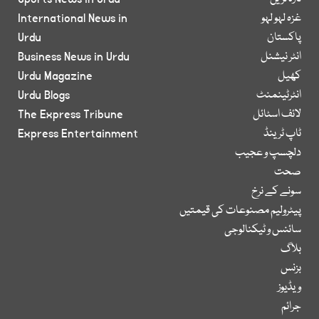
غزہ لہو لہو
International News in
پاکستان
Urdu
انٹر نیشنل
Business News in Urdu
کھیل
Urdu Magazine
انٹرٹینمنٹ
Urdu Blogs
لائف اسٹائل
The Express Tribune
ٹاپ ٹرینڈ
Express Entertainment
دلچسپ و عجیب
صحت
سونے کے نرخ
پیٹرولیم مصنوعات کی قیمتیں
سائنس و ٹیکنالوجی
بلاگ
بزنس
ویڈیوز
جرائم