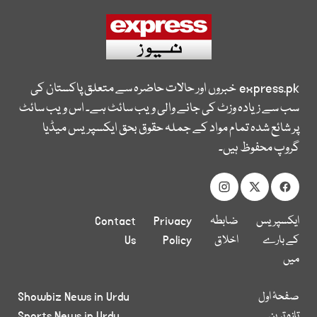
express.pk
خبروں اور حالات حاضرہ سے متعلق پاکستان کی
سب سے زیادہ وزٹ کی جانے والی ویب سائٹ ہے۔ اس ویب سائٹ
پر شائع شدہ تمام مواد کے جملہ حقوق بحق ایکسپریس میڈیا
گروپ محفوظ ہیں۔
ایکسپریس
ضابطہ
Privacy
Contact
کے بارے
اخلاق
Policy
Us
میں
صفحۂ اول
Showbiz News in Urdu
تازہ ترین
Sports News in Urdu