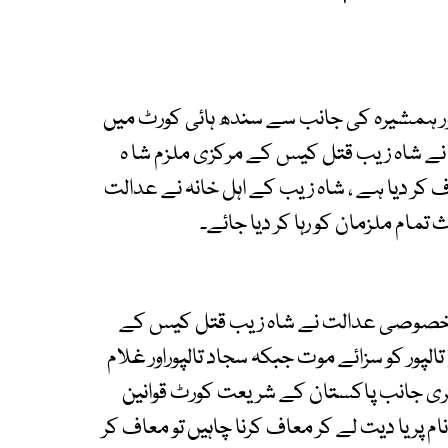
اور ہمشیرہ کی جانب سے سندھ ہائی کورٹ میں
ے شاہ زیب قتل کیس کے مرکزی ملزم شا ہ
اف کر دیا ہے ، شاہ زیب کے اہل خانہ نے عدالت
ام ملزمان کو رہا کر دیا جائے۔
 خصوصی عدالت نے شاہ زیب قتل کیس کے
تالپور کو سزائے موت جبکہ سجاد تالپوراور غلام
سری جانب پاکستان کے شریعت کورٹ قوانین
ام پر یا دیت لے کر معاف کرنا چاہیں تو معاف کر