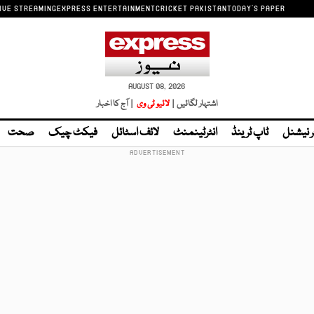
IVE STREAMING
EXPRESS ENTERTAINMENT
CRICKET PAKISTAN
TODAY'S PAPER
AUGUST 08, 2026
اشتہار لگائیں |
لائیو ٹی وی
| آج کا اخبار
ر نیشنل
ٹاپ ٹرینڈ
انٹرٹینمنٹ
لائف اسٹائل
فیکٹ چیک
صحت