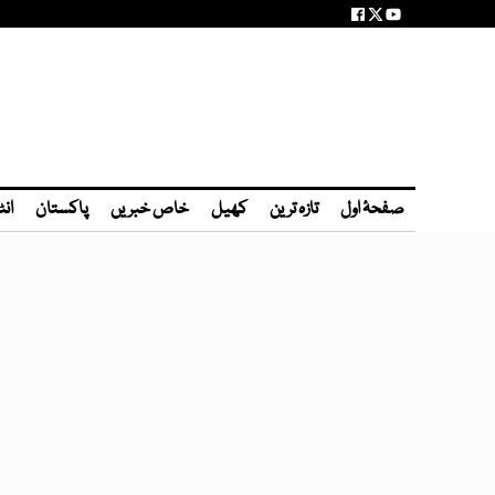
صفحۂ اول
تازہ ترین
کھیل
خاص خبریں
پاکستان
انٹ