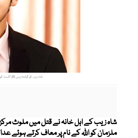
شاہ زیب کو گزشتہ برس 25 اگست کو کراچی کے علاقے ڈیفنس میں قتل کر دیا گیا تھا. فوٹو: فائل
شاہ زیب کے اہل خانہ نے قتل میں ملوث مرکز
ملزمان کو اللہ کے نام پر معاف کرتے ہوئے عدا