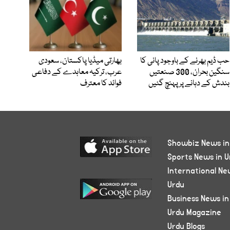
حب ڈیم بھرنے کے باوجود پانی کا
بھارتی میڈیا پاکستان، سعودی
سنگین بحران، 300 صنعتیں
عرب، ترکیہ معاہدے کے دفاعی
بندش کے دہانے پر پہنچ گئیں
فوائد کا معترف
Showbiz News in
Sports News in U
International Ne
Urdu
Business News in
Urdu Magazine
Urdu Blogs