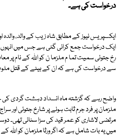
درخواست کی ہے۔
ایکسپریس نیوز کے مطابق شاہ زیب کے والد، والدہ 
ایک درخواست جمع کرائی گئی ہے جس میں انہوں ن
رخ جتوئی سمیت تما م ملزما ن کو اللہ کے نام پر مع
سے درخواست کی ہے کہ ان کے بیٹے کے قتل ملوث تم
واضح رہے کہ گزشتہ ماہ انسداد دہشت گردی کی
ملزمان پر فرد جرم ثابت ہونے پر شارخ جتوئی اور سراج 
مرتضی لاشاری کو عمر قید کی سزا سنائی تھی۔ دو
میں یہ بات شامل ہے کہ اگر ورثا ملزمان کو اللہ کے ن