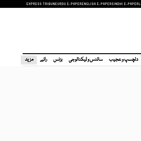
EXPRESS TRIBUNE
URDU E-PAPER
ENGLISH E-PAPER
SINDHI E-PAPER
L
دلچسپ و عجیب
سائنس و ٹیکنالوجی
بزنس
رائے
مزید