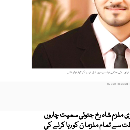
ی ملزم شاہ رخ جتوئی سمیت چاروں
لت سے تمام ملزما ن کو رہا کرنے کی