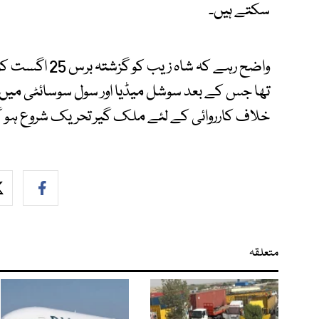
سکتے ہیں۔
واضح رہے کہ شا
تھا جس کے بعد سوشل میڈیا اور سول سوسائٹی می
خلاف کارروائی کے لئے ملک گیر تحریک شروع ہو گ
متعلقہ