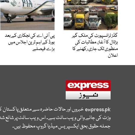
گڈز ٹرانسپورٹ کی ملک گیر
پی آئی اے کی نجکاری کے بعد
ہڑتال کا آغاز، مطالبات کی
بورڈ کے اہم ترین اجلاس میں
منظوری تک جاری رکھنے کا
بڑے فیصلے
اعلان
express.pk
خبروں اور حالات حاضرہ سے متعلق پاکستان 
وزٹ کی جانے والی ویب سائٹ ہے۔ اس ویب سائٹ پر شائع شدہ
جملہ حقوق بحق ایکسپریس میڈیا گروپ محفوظ ہیں۔