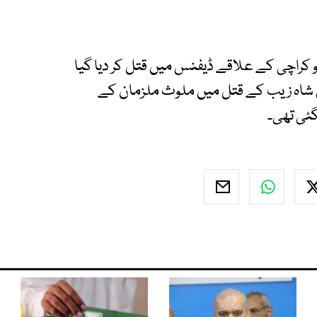
ہ زیب کو گزشتہ برس 25 اگست کو کراچی کے علاقے ڈیفنس میں قتل کر دیا گیا
ں شاہ زیب کے قتل میں ملوث ملزمان کے
ئی تھی۔