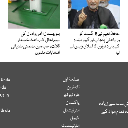
حافظ نعیم نے 9 اگست کو
بلوچستان؛ امن و امان کی
وزیراعلیٰ پنجاب اور گورنر ہاؤسز
صورتحال کے باعث خضدار،
کے باہر دھرنوں کا اعلان واپس لے
قلات، حب میں ضمنی بلدیاتی
لیا
انتخابات ملتوی
صفحۂ اول
 Urdu
تازہ ترین
rdu
غزہ لہو لہو
ws in
پاکستان
کی سب سے زیادہ
انٹر نیشنل
 Urdu
 تمام مواد کے
کھیل
انٹرٹینمنٹ