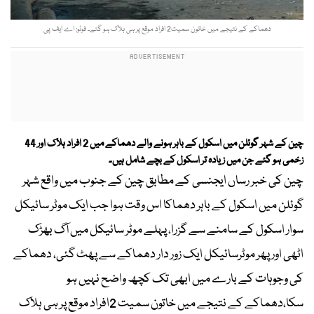
دھماکے کے نتیجے میں خاتون سمیت2 افراد موقع پر ہی ہلاک ہو گئے۔ فوٹو: اے ایف پی
چین کے شہر گوئلن میں اسکول کے باہر ہونے والے دھماکے میں 2 افراد ہلاک اور 44
زخمی ہو گئے جن میں زیادہ تر اسکول کے بچے شامل ہیں۔
چین کی خبر رساں ایجنسی کے مطابق چین کے جنوب میں واقع شہر
گوئلن میں اسکول کے باہر دھماکا اس وقت ہوا جب ایک موٹر سائیکل
سوار اسکول کے سامنے سے گزرا، پہلے موٹر سائیکل میں آگ بھڑک
اٹھی اور پھر موٹرسائیکل ایک زور دار دھماکے سے پھٹ گئی، دھماکے
کی وجوہات کے بارے میں ابھی تک کچھ واضح نہیں ہو
سکا،دھماکے کے نتیجے میں خاتون سمیت 2افراد موقع پر ہی ہلاک