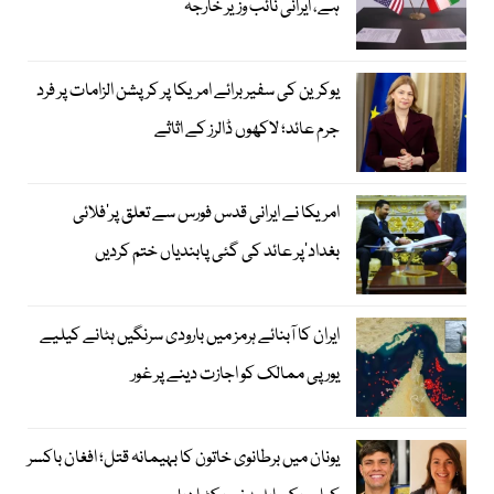
ہے، ایرانی نائب وزیر خارجہ
یوکرین کی سفیر برائے امریکا پر کرپشن الزامات پر فرد
جرم عائد؛ لاکھوں ڈالرز کے اثاثے
امریکا نے ایرانی قدس فورس سے تعلق پر’فلائی
بغداد‘پر عائد کی گئی پابندیاں ختم کردیں
ایران کا آبنائے ہرمز میں بارودی سرنگیں ہٹانے کیلیے
یورپی ممالک کو اجازت دینے پر غور
یونان میں برطانوی خاتون کا بہیمانہ قتل؛ افغان باکسر