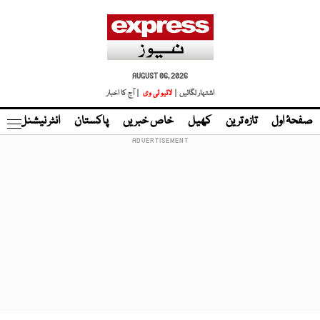
AUGUST 06, 2026
اشتہار لگائیں |
لائیو ٹی وی
| آج کا اخبار
صفحۂ اول
تازہ ترین
کھیل
خاص خبریں
پاکستان
انٹر نیشنل
ٹا