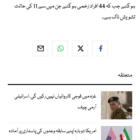
ہو گئے جب کہ 44 افراد زخمی ہو گئے جن میں سے 11 کی حالت
تشویش ناک ہے۔
متعلقہ
غزہ میں فوجی کارروائیاں نہیں رکیں گی، اسرائیلی
آرمی چیف
امریکا دوبارہ اپنے سابقہ وعدوں کی پاسداری پر آمادہ