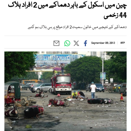
چین میں اسکول کے باہر دھماکے میں 2 افراد ہلاک
44 زخمی
دھماکے کے نتیجے میں خاتون سمیت2 افراد موقع پر ہی ہلاک ہو گئے
September 09, 2013
AFP