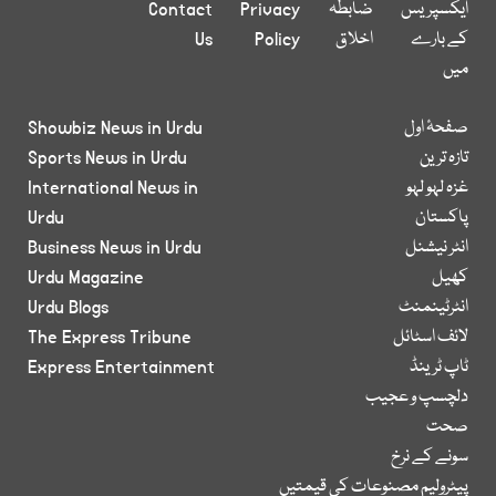
ایکسپریس
ضابطہ
Privacy
Contact
کے بارے
اخلاق
Policy
Us
میں
صفحۂ اول
Showbiz News in Urdu
تازہ ترین
Sports News in Urdu
غزہ لہو لہو
International News in
پاکستان
Urdu
انٹر نیشنل
Business News in Urdu
کھیل
Urdu Magazine
انٹرٹینمنٹ
Urdu Blogs
لائف اسٹائل
The Express Tribune
ٹاپ ٹرینڈ
Express Entertainment
دلچسپ و عجیب
صحت
سونے کے نرخ
پیٹرولیم مصنوعات کی قیمتیں