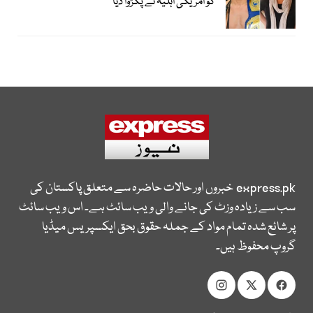
کو امریکی اہلیہ نے پکڑوا دیا
express.pk
خبروں اور حالات حاضرہ سے متعلق پاکستان کی
سب سے زیادہ وزٹ کی جانے والی ویب سائٹ ہے۔ اس ویب سائٹ
پر شائع شدہ تمام مواد کے جملہ حقوق بحق ایکسپریس میڈیا
گروپ محفوظ ہیں۔