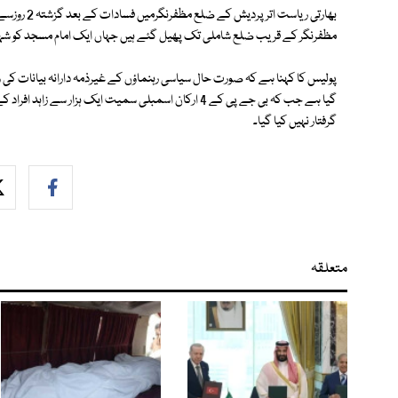
بھارتی ریاس
مظفرنگر کے قریب ضلع شاملی تک پھیل گئے ہیں جہاں ایک امام مسجد کو شہید
گیا ہے جب کہ بی جے پی کے 4 ارکان اسمبلی سمیت ایک ہزار 
گرفتار نہیں کیا گیا۔
متعلقہ