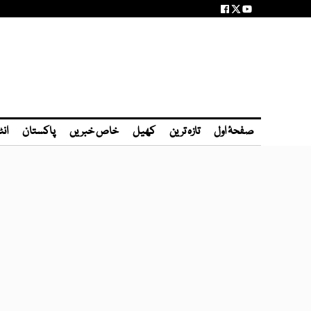
صفحۂ اول
تازہ ترین
کھیل
خاص خبریں
پاکستان
انٹ