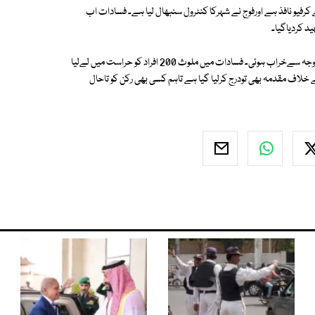
ت اترپردیش کے ضلع مظفرنگرمیں فسادات کے بعد گزشتہ 2 روزسے کرفیو نافذ ہے اورفوج نے شہرکا کنٹرول سنبھال لیا ہے۔ فسادات اب
 کردیاگیا۔
پولیس کا کہنا ہے کہ صورت حال سیاسی رہنماؤں کے غیرذمہ دارانہ بیانات کی وجہ سےخراب ہوئی۔ فسادات میں ملوث 200 افراد کو حراست میں لےلیا
سے زاہد افراد کے خلاف مقدمہ بھی تودرج کرلیا گیا ہے تاہم کسی بھی رکن کو تاحال