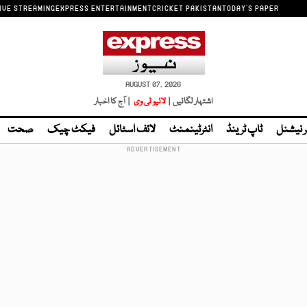
IVE STREAMING
EXPRESS ENTERTAINMENT
CRICKET PAKISTAN
TODAY'S PAPER
AUGUST 07, 2026
اشتہار لگائیں |
لائیو ٹی وی
| آج کا اخبار
ر نیشنل
ٹاپ ٹرینڈ
انٹرٹینمنٹ
لائف اسٹائل
فیکٹ چیک
صحت