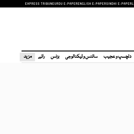
EXPRESS TRIBUNE
URDU E-PAPER
ENGLISH E-PAPER
SINDHI E-PAPER
L
دلچسپ و عجیب
سائنس و ٹیکنالوجی
بزنس
رائے
مزید