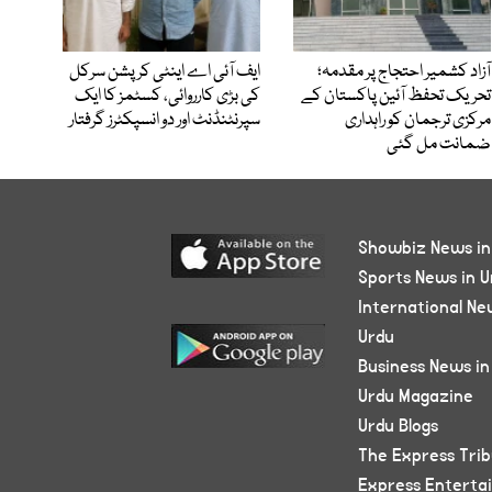
آزاد کشمیر احتجاج پر مقدمہ؛
ایف آئی اے اینٹی کرپشن سرکل
تحریک تحفظ آئین پاکستان کے
کی بڑی کارروائی، کسٹمز کا ایک
مرکزی ترجمان کو راہداری
سپرنٹنڈنٹ اور دو انسپکٹرز گرفتار
ضمانت مل گئی
Showbiz News in
Sports News in U
International Ne
Urdu
Business News in
Urdu Magazine
Urdu Blogs
The Express Tri
Express Enterta