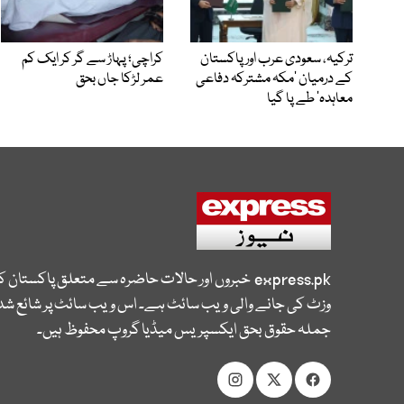
ترکیہ، سعودی عرب اور پاکستان
کراچی؛ پہاڑ سے گر کر ایک کم
کے درمیان ’مکہ مشترکہ دفاعی
عمر لڑکا جاں بحق
معاہدہ‘ طے پا گیا
express.pk
خبروں اور حالات حاضرہ سے متعلق پاکستان 
وزٹ کی جانے والی ویب سائٹ ہے۔ اس ویب سائٹ پر شائع شدہ
جملہ حقوق بحق ایکسپریس میڈیا گروپ محفوظ ہیں۔