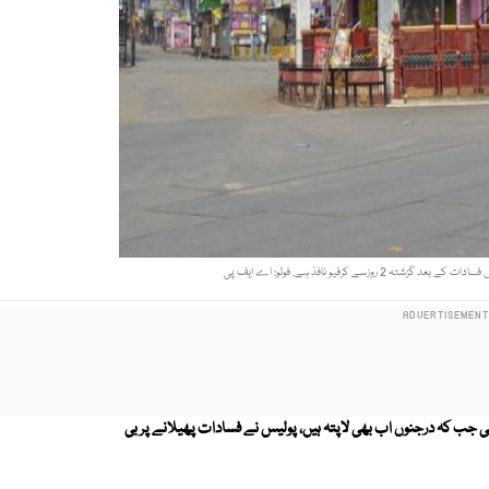
وزسے کرفیو نافذ ہے. فوٹو: اے ایف پی
ست اُترپردیش میں ہندومسلم فسادات میں ہلاکتوں کی تعداد 31 ہوگئی جب کہ درجنوں اب بھی لاپتہ ہیں، پولیس نے فسادات پھیلانے پر بی