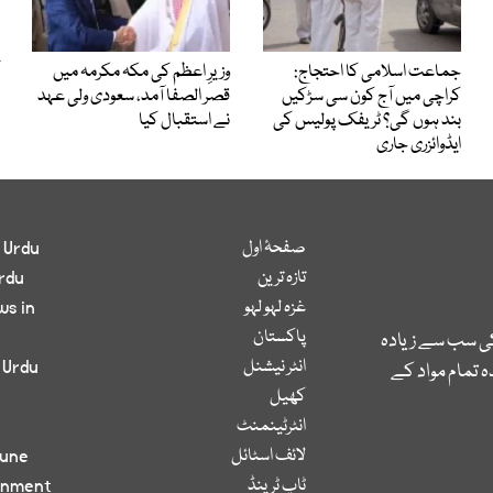
جماعت اسلامی کا احتجاج:
وزیرِ اعظم کی مکہ مکرمہ میں
کراچی میں آج کون سی سڑکیں
قصر الصفا آمد، سعودی ولی عہد
بند ہوں گی؟ ٹریفک پولیس کی
نے استقبال کیا
ایڈوائزری جاری
صفحۂ اول
 Urdu
تازہ ترین
rdu
غزہ لہو لہو
ws in
پاکستان
کی سب سے زیادہ
انٹر نیشنل
 Urdu
 تمام مواد کے
کھیل
انٹرٹینمنٹ
لائف اسٹائل
bune
ٹاپ ٹرینڈ
inment