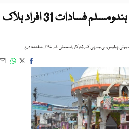
بھارتی ریاست اُترپردیش میں ہندومسلم فسادات 31 افراد ہلاک
ے 4 ارکان اسمبلی کے خلاف مقدمہ درج