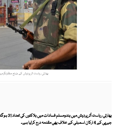
بھارتی ریاست اترپردیش کے ضلع مظفرنگرمیں فسادات کے بعد گزشتہ 2 ر
بھارتی ریا
جےپی کے 4 ارکان اسمبلی کے خلاف بھی مقدمہ درج کرلیا ہے۔