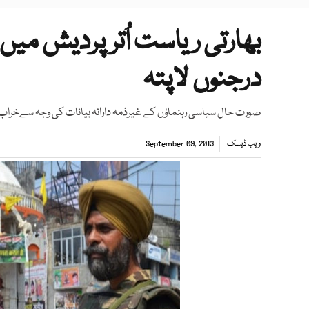
درجنوں لاپتہ
صورت حال سیاسی رہنماؤں کے غیرذمہ دارانہ بیانات کی وجہ سےخراب ہوئی، پولیس، بی جےپی ک
ویب ڈیسک
September 09, 2013