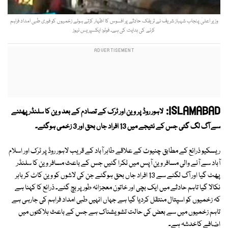
وزیر اعلیٰ پنجاب شہباز شریف نے ٹریفک حادثے پر افسوس کا اظہار کرتے ہوئے زخمیوں کو فوری طبی امداد فراہم
کرنے کی ہدایت کی ہے۔ فوٹو: ایکسپریس نیوز
ISLAMABAD:
لاہور روڈ پر وین اور ٹرک کے تصادم کے بعد وین كا سلنڈر پھٹنے
سے آگ لگ گئی جس كے نتیجے میں 13 افراد جاں بحق اور 3 زخمی ہوگئے۔
ریسكیو ذرائع كے مطابق چنیوٹ كے علاقے طاہر آباد كے قریب لاہور روڈ پر ٹرک اور اسلام
آباد سے آنے والی مسافر وین آپس میں ٹكرا گئیں جس کے باعث مسافر وین كا سلنڈر
پھٹ گیا اور آگ لگنے سے 13 افراد جاں بحق ہوگئے جن کی لاشوں کو وین کاٹ کر باہر
نکالا گیا تاہم حادثے میں ایک بچی اور خاتون معجزانہ طور پر بچ گئے۔ ذرائع کا کہنا ہے
کہ زخمیوں كو اسپتال منتقل كردیا گیا ہے جہاں انہیں طبی امداد فراہم کی جارہی ہے
تاہم زخمیوں میں سے بعض کی حالت تشویشناک ہے جس کے باعث ہلاکتوں میں
اضافے کاخدشہ ہے۔