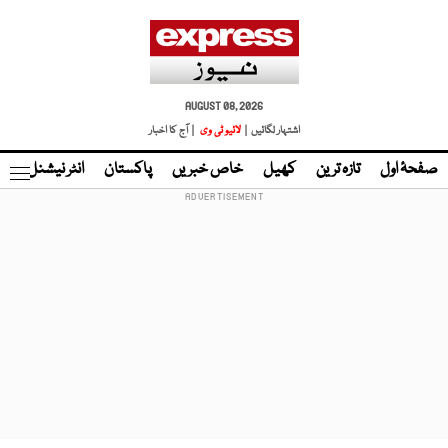
AUGUST 08, 2026
اشتہار لگائیں |
لائیو ٹی وی
| آج کا اخبار
صفحۂ اول
تازہ ترین
کھیل
خاص خبریں
پاکستان
انٹر نیشنل
ٹا