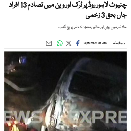
چنیوٹ لاہور روڈ پر ٹرک اور وین میں تصادم 13 افراد
جاں بحق 3 زخمی
حادثے میں بچی اور خاتون معجزانہ طور پر بچ گئے۔
ویب ڈیسک
September 09, 2013