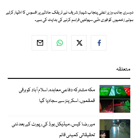
دوسری جانب وزیر اعلیٰ پنجاب شہباز شریف نے ٹریفک حادثے پر افسوس کا اظہار کرتے
ہوئے زخمیوں کو فوری طبی سہولتیں فراہم کرنے کی ہدایت کی ہے۔
متعلقہ
مکہ مشترکہ دفاعی معاہدہ، اسلام آباد کو برقی
قمقموں، اسکرینز سے سجادیا گیا
میر رضا کیس، میڈیکل بورڈ کی رپورٹ کے بعد نئی
تحقیقاتی کمیٹی قائم