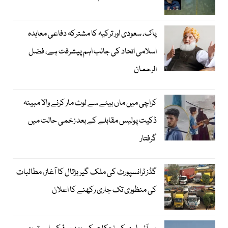
پاک، سعودی اور ترکیہ کا مشترکہ دفاعی معاہدہ
اسلامی اتحاد کی جانب اہم پیشرفت ہے، فضل
الرحمان
کراچی میں ماں بیٹے سے لوٹ مار کرنے والا مبینہ
ڈکیت پولیس مقابلے کے بعد زخمی حالت میں
گرفتار
گڈز ٹرانسپورٹ کی ملک گیر ہڑتال کا آغاز، مطالبات
کی منظوری تک جاری رکھنے کا اعلان