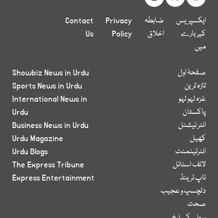
ایکسپریس
ضابطہ
Privacy
Contact
کے بارے
اخلاق
Policy
Us
میں
صفحۂ اول
Showbiz News in Urdu
تازہ ترین
Sports News in Urdu
غزہ لہو لہو
International News in
پاکستان
Urdu
انٹر نیشنل
Business News in Urdu
کھیل
Urdu Magazine
انٹرٹینمنٹ
Urdu Blogs
لائف اسٹائل
The Express Tribune
ٹاپ ٹرینڈ
Express Entertainment
دلچسپ و عجیب
صحت
سونے کے نرخ