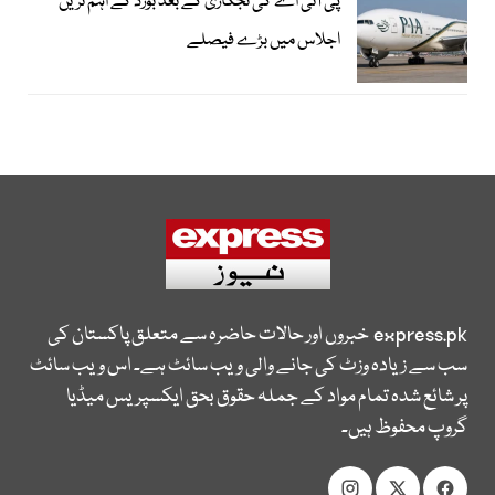
پی آئی اے کی نجکاری کے بعد بورڈ کے اہم ترین
اجلاس میں بڑے فیصلے
express.pk
خبروں اور حالات حاضرہ سے متعلق پاکستان کی
سب سے زیادہ وزٹ کی جانے والی ویب سائٹ ہے۔ اس ویب سائٹ
پر شائع شدہ تمام مواد کے جملہ حقوق بحق ایکسپریس میڈیا
گروپ محفوظ ہیں۔