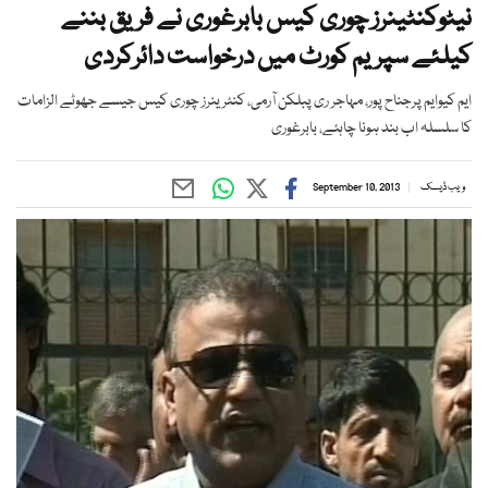
نیٹوکنٹینرز چوری کیس بابرغوری نے فریق بننے
کیلئے سپریم کورٹ میں درخواست دائرکردی
ایم کیوایم پرجناح پور، مہاجر ری پبلکن آرمی، کنٹرینرز چوری کیس جیسے جھوٹے الزامات
کا سلسلہ اب بند ہونا چاہئے، بابرغوری
ویب ڈیسک
September 10, 2013