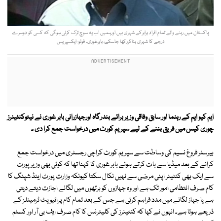
پاکستان میں رہنے والے تمام افراد برابرکے شہری ہیں اورہمیں اب یہ سوچ ترک کرنی ہوگی کہ کسی کو دوسرے
درجے کا شہری بناکررکھا جاسکے، بابرغوری۔ فوٹو: ایکسپریس
ایم کیو ایم کے رہنما اور سابق وفاقی وزیر برائے بندرگاہ اورجہازرانی بابر غوری نے نیٹوکنٹینرز
چوری کیس میں فریق بننے کے لیے سپریم کورٹ میں درخواست جمع کرا دی ۔
بیرسٹر فروغ نسیم کی وساطت سے سپریم کورٹ کراچی رجسٹری میں درخواست جمع
کرانے کے بعد میڈیا سے بات کرتے ہوئے بابر غوری کا کہنا تھا کہ کوئی بھی وزیر پورٹ
سے ایک بھی کنٹینر اپنی مرضی سے نہیں نکال سکتا کیونکہ وزارت پورٹ اینڈ شپنگ کا
کام صرف انتظامی امور تک ہے اور وہ جہازوں کو برتھوں میں لگانے اجازت دیتے دیتی
ہے یا جہاز لگانے میں مدد فراہم کرتی ہے جس کے بعد تمام کام پرائیویٹ ٹرمینلز کے
ذریعے ہوتا ہے۔ انہوں نے کہا کہ کنٹینرز کی کلیئرنس کا کام صرف ایف بی آر اور کسٹم