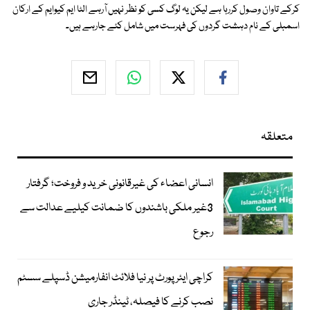
کرکے تاوان وصول کررہا ہے لیکن یہ لوگ کسی کو نظر نہیں آرہے الٹا ایم کیوایم کے ارکان
اسمبلی کے نام دہشت گردوں کی فہرست میں شامل کئے جارہے ہیں۔
متعلقہ
انسانی اعضاء کی غیرقانونی خرید و فروخت؛ گرفتار
3غیر ملکی باشندوں کا ضمانت کیلیے عدالت سے
رجوع
کراچی ایئرپورٹ پر نیا فلائٹ انفارمیشن ڈسپلے سسٹم
نصب کرنے کا فیصلہ، ٹینڈر جاری