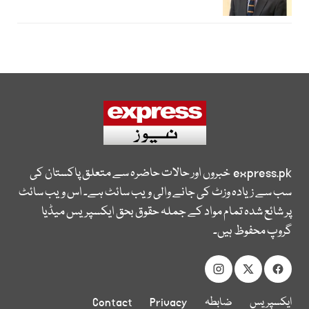
express.pk
خبروں اور حالات حاضرہ سے متعلق پاکستان کی
سب سے زیادہ وزٹ کی جانے والی ویب سائٹ ہے۔ اس ویب سائٹ
پر شائع شدہ تمام مواد کے جملہ حقوق بحق ایکسپریس میڈیا
گروپ محفوظ ہیں۔
ایکسپریس
ضابطہ
Privacy
Contact