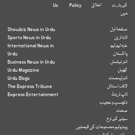
کے بارے
اخلاق
Policy
Us
میں
صفحۂ اول
Showbiz News in Urdu
تازہ ترین
Sports News in Urdu
غزہ لہو لہو
International News in
پاکستان
Urdu
انٹر نیشنل
Business News in Urdu
کھیل
Urdu Magazine
انٹرٹینمنٹ
Urdu Blogs
لائف اسٹائل
The Express Tribune
ٹاپ ٹرینڈ
Express Entertainment
دلچسپ و عجیب
صحت
سونے کے نرخ
پیٹرولیم مصنوعات کی قیمتیں