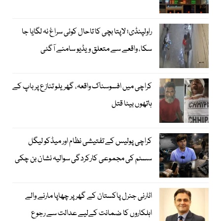
راولپنڈی؛ لاپتا بچی کا تاحال کوئی سراغ نہ لگایا جا
سکا، واقعے سے متعلق ویڈیو سامنے آگئی
کراچی میں افسوسناک واقعہ، گھریلو تنازع پر باپ کے
ہاتھوں بیٹا قتل
کراچی پولیس کے تفتیشی نظام اور میڈکو لیگل
سسٹم کی مجموعی کارکردگی سوالیہ نشان بن چکی
اٹارنی جنرل پاکستان کے گھر پر چھاپا مارنے والے
اہلکاروں کا ضمانت کےلیے عدالت سے رجوع