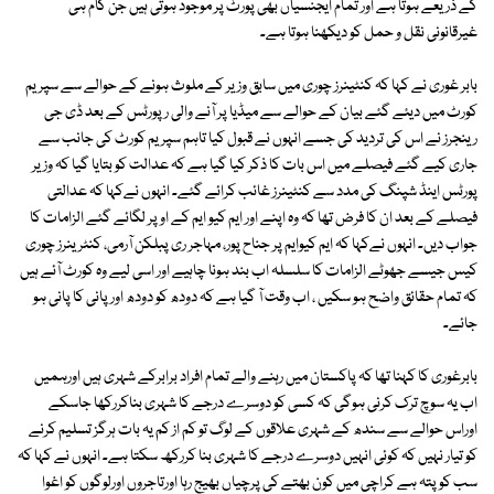
کے ذریعے ہوتا ہے اور تمام ایجنسیاں بھی پورٹ پر موجود ہوتی ہیں جن کام ہی
غیرقانونی نقل و حمل کو دیکھنا ہوتا ہے۔
بابر غوری نے کہا کہ کنٹینرز چوری میں سابق وزیر کے ملوث ہونے کے حوالے سے سپریم
کورٹ میں دیئے گئے بیان کے حوالے سے میڈیا پر آنے والی رپورٹس کے بعد ڈی جی
رینجرز نے اس کی تردید کی جسے انہوں نے قبول کیا تاہم سپریم کورٹ کی جانب سے
جاری کیے گئے فیصلے میں اس بات کا ذکر کیا گیا ہے کہ عدالت کو بتایا گیا کہ وزیر
پورٹس اینڈ شپنگ کی مدد سے کنٹینرز غائب کرائے گئے۔ انہوں نےکہا کہ عدالتی
فیصلے کے بعد ان کا فرض تھا کہ وہ اپنے اور ایم کیو ایم کے اوپر لگائے گئے الزامات کا
جواب دیں۔ انہوں نےکہا کہ ایم کیوایم پر جناح پور، مہاجر ری پبلکن آرمی، کنٹرینرز چوری
کیس جیسے جھوٹے الزامات کا سلسلہ اب بند ہونا چاہیے اور اسی لیے وہ کورٹ آئے ہیں
کہ تمام حقائق واضح ہو سکیں ، اب وقت آ گیا ہے کہ دودھ کو دودھ اور پانی کا پانی ہو
جائے۔
بابرغوری کا کہنا تھا کہ پاکستان میں رہنے والے تمام افراد برابرکے شہری ہیں اورہمیں
اب یہ سوچ ترک کرنی ہوگی کہ کسی کو دوسرے درجے کا شہری بناکررکھا جاسکے
اوراس حوالے سے سندھ کے شہری علاقوں کے لوگ تو کم از کم یہ بات ہرگز تسلیم کرنے
کو تیار نہیں کہ کوئی انہیں دوسرے درجے کا شہری بنا کررکھ سکتا ہے۔ انہوں نے کہا کہ
سب کو پتہ ہے کراچی میں کون بھتے کی پرچیاں بھیج رہا اورتاجروں اورلوگوں کو اغوا