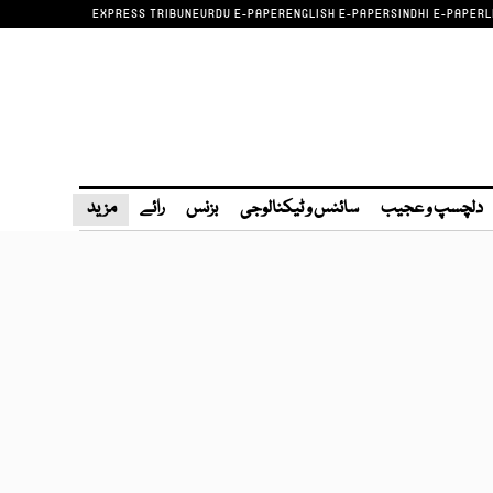
EXPRESS TRIBUNE
URDU E-PAPER
ENGLISH E-PAPER
SINDHI E-PAPER
L
دلچسپ و عجیب
سائنس و ٹیکنالوجی
بزنس
رائے
مزید