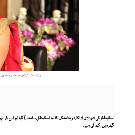
وینا ملک کی اس حرکت پر مداحوں اور 
اسکینڈلز کی شہزادی اداکارہ وینا ملک کا نیا اسکینڈل سامنے آگیا اور اس بار انہو
گھر میں رکھ لی ہے۔