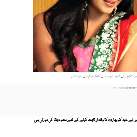
اداکاروں نے شدید غم وغصے کا اظہار کیا ہے۔ فوٹو: فائل
ں نے خود کو بھارت کا وفادار ثابت کرنے کے لئے ہندو دیاتا کی مورتی ہی