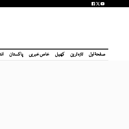
صفحۂ اول
تازہ ترین
کھیل
خاص خبریں
پاکستان
انٹ