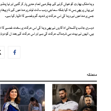
وینا ملک بھارت کو خوش کرنے کے چکر میں تمام حدیں پار کر گئیں اور نیا پنڈورا
نے یہاں پر بھی بس نہ کیا بلکہ سماجی ویب سائٹ ٹوئٹر پر مداحوں کے نام پیغام 
جس پر مداحوں نے وینا کی اس حرکت پر شدید گم وغصے کا اظہار کیا ہے۔
دوسری جانب پاکستانی اداکاروں نے بھی وینا کی اس حرکت پر سخت غصے کا اظہار 
ہیں، انہوں نے بہت ہی شرمناک حرکت کی ہے اور اس حرکت کے بعد ان کو دوبارہ 
متعلقہ