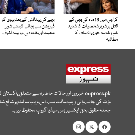
کراچی میں 18 ماہ کی بچی کے
بچے کی پیدائش کے بعد بیوی کو
قتل پر شوبز شخصیات کا شدید
ڈپریشن سے بچانے کیلئے شوہر
غم و غصہ، فوری انصاف کا
محبت اور وقت دیں، روبینہ اشرف
مطالبہ
express.pk
خبروں اور حالات حاضرہ سے متعلق پاکستان 
وزٹ کی جانے والی ویب سائٹ ہے۔ اس ویب سائٹ پر شائع شدہ
جملہ حقوق بحق ایکسپریس میڈیا گروپ محفوظ ہیں۔