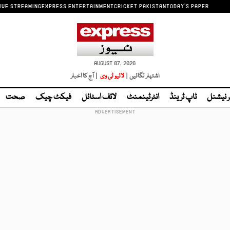
IVE STREAMING
EXPRESS ENTERTAINMENT
CRICKET PAKISTAN
TODAY'S PAPER
AUGUST 07, 2026
اشتہار لگائیں |
لائیو ٹی وی
| آج کا اخبار
ر نیشنل
ٹاپ ٹرینڈ
انٹرٹینمنٹ
لائف اسٹائل
فیکٹ چیک
صحت