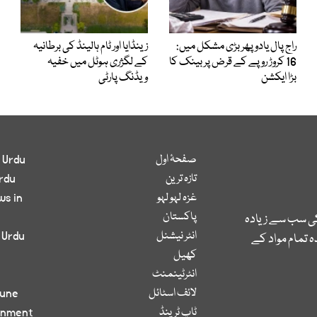
راج پال یادو پھر بڑی مشکل میں:
زینڈایا اور ٹام ہالینڈ کی برطانیہ
16 کروڑ روپے کے قرض پر بینک کا
کے لگژری ہوٹل میں خفیہ
بڑا ایکشن
ویڈنگ پارٹی
صفحۂ اول
 Urdu
تازہ ترین
rdu
غزہ لہو لہو
ws in
پاکستان
کی سب سے زیادہ
انٹر نیشنل
 Urdu
 تمام مواد کے
کھیل
انٹرٹینمنٹ
لائف اسٹائل
bune
ٹاپ ٹرینڈ
inment