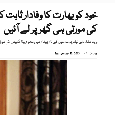
خود کو بھارت کا وفادار ثابت 
کی مورتی ہی گھرپر لے آئیں
وینا ملک نے ٹوئٹر پرمداحوں کے نام پیغام میں ہندو دیوتا گنیش کی مورت
ویب ڈیسک
September 10, 2013