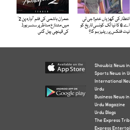
انتظار کی گھڑیاں ختم! جی ٹی
عمران ہاشمی کی فلم ’آوارہ پن 2‘
اے 6 کا نیا لُک کونسی تاریخ کو
میں متنازع مناظر پر سنسر بورڈ
نیٹ فلکس پر ریلیز ہو گا؟
کی قینچی چل گئی
Showbiz News in
Sports News in U
International Ne
Urdu
Business News in
Urdu Magazine
Urdu Blogs
The Express Tri
Express Enterta