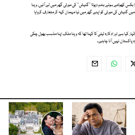
 بکس کھولتے ہوئے ہندو دیوتا ''گنیش'' کی مورتی گھر میں لے آئیں، وینا
میں گنیش کی مورتی کو اپنے گھر میں نیا مہمان کہہ کر متعارف کروایا
کیا ہے اور ادکارہ لیلیٰ کا کہنا تھا کہ وینا ملک اپنا مذہب بھول چکی
پاکستان نہیں آنا چاہئے۔