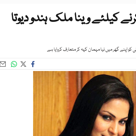
کرنے کیلئے وینا ملک ہندو دیوتا
ی کو اپنے گھر میں نیا مہمان کہہ کر متعارف کروایا ہے