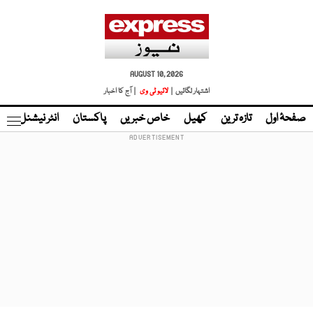
AUGUST 10, 2026
اشتہار لگائیں |
لائیو ٹی وی
| آج کا اخبار
صفحۂ اول
تازہ ترین
کھیل
خاص خبریں
پاکستان
انٹر نیشنل
ٹا