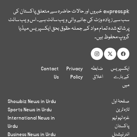
express.pk
خبروں اور حالات حاضرہ سے متعلق پاکستان کی
سب سے زیادہ وزٹ کی جانے والی ویب سائٹ ہے۔ اس ویب سائٹ
پر شائع شدہ تمام مواد کے جملہ حقوق بحق ایکسپریس میڈیا
گروپ محفوظ ہیں۔
ایکسپریس
ضابطہ
Privacy
Contact
کے بارے
اخلاق
Policy
Us
میں
صفحۂ اول
Showbiz News in Urdu
تازہ ترین
Sports News in Urdu
غزہ لہو لہو
International News in
پاکستان
Urdu
انٹر نیشنل
Business News in Urdu