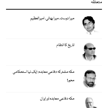
متعلقہ
میرا دوست، میرا بھائی، امیرالعظیم
تاریخ کا انتقام
مکہ مشترکہ دفاعی معاہدہ: ایک نیا استحکامی
محور!
مکہ دفاعی معاہدہ اور ایران