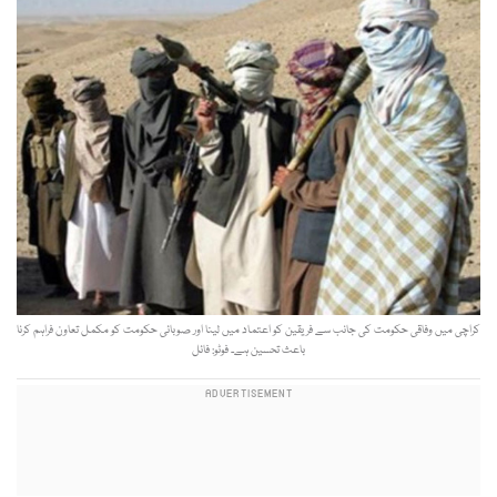
کراچی میں وفاقی حکومت کی جانب سے فریقین کو اعتماد میں لینا اور صوبائی حکومت کو مکمل تعاون فراہم کرنا
باعث تحسین ہے۔ فوٹو: فائل