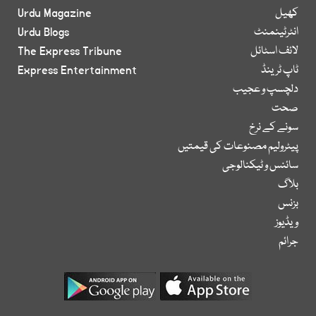
کھیل
Urdu Magazine
انٹرٹینمنٹ
Urdu Blogs
لائف اسٹائل
The Express Tribune
ٹاپ ٹرینڈ
Express Entertainment
دلچسپ و عجیب
صحت
سونے کے نرخ
پیٹرولیم مصنوعات کی قیمتیں
سائنس و ٹیکنالوجی
بلاگ
بزنس
ویڈیوز
جرائم