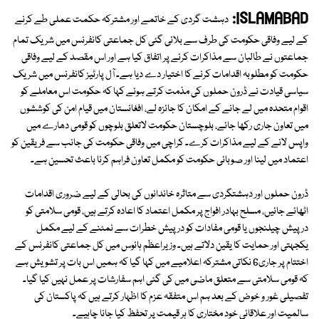
ISLAMABAD:
دہشت گردی کے خاتمے اور مشترکہ حکمت عملی طے کرنے
کے لیے وفاقی حکومت کی طرف سے بلائی گئی کل جماعتی کانفرنس میں شریک تمام
جماعتوں نے طالبان سے مذاکرات کرنے پر اتفاق کیا ہے اور اس مقصد کے لیے وفاقی
حکومت کو مطلوبہ اقدامات کرنے کا اختیار دے دیا ہے۔ آل پارٹیز کانفرنس میں شریک
سیاسی قیادت نے ڈرون حملوں کی مذمت کرتے ہوئے کہا کہ حکومت اس معاملے کو
اقوام متحدہ میں لے جانے کے امکان کا جائزہ لے، افغانستان میں قیام امن کی کوششوں
میں تعاون جاری رکھا جائے، بلوچستان حکومت لاتعلق بلوچوں کو قومی دھارے میں
واپس لانے کے لیے مذاکرات کرے۔ کراچی میں وفاقی حکومت کی جانب سے فریقین کو
اعتماد میں لینا اور صوبائی حکومت کو مکمل تعاون فراہم کرنا باعث تحسین ہے۔
ڈرون حملوں اور دہشتگردی سے متاثرہ خاندانوں کی بحالی کے لیے ضروری اقدامات
اٹھائے جائیں، مسلح بہادر افواج پر مکمل اعتماد کا اعادہ کرتے ہیں، قومی سلامتی کو
درپیش چیلنجوں یا قومی مفادات کو درپیش خطرات سے نمٹنے کے لیے مکمل
یکجہتی اور حمایت کا یقین دلاتے ہیں۔ وزیراعظم ہائوس میں کل جماعتی کانفرنس کے
اختتام پر جاری6 نکاتی مشترکہ اعلامیے میں کہا گیا کہ ہمیں اس بات پر تشویش ہے
کہ قومی سلامتی سے متعلق ماضی میں کی گئی اہم سفارشات پر عمل نہیں کیا گیا۔
تفصیلی غور و خوض کے بعد ہم اس متفقہ عزم کا اظہار کرتے ہیں کہ پاکستان کی
سالمیت اور علاقائی خود مختاری کا ہر قیمت پر تحفظ کیا جانا چاہیے۔