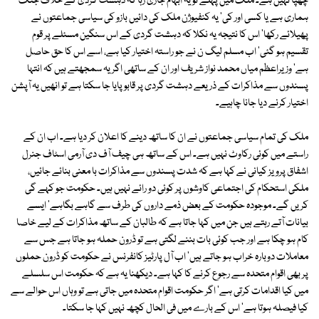
چھپا نہیں ہے۔ ملک میں پہلے تو یہ ابہام جاری رہا کہ دہشت گردی کے خلاف جنگ
ہماری ہے یا کسی اور کی' یہ کنفیوژن ملک کی دائیں بازو کی سیاسی جماعتوں نے
پھیلائے رکھا' اس کا نتیجہ یہ نکلا کہ دہشت گردی کے اس سنگین مسئلے پر قوم
تقسیم ہو گئی' اب مسلم لیگ ن نے جو راستہ اختیار کیا ہے، اسے اس کا حق حاصل
ہے' وزیراعظم میاں محمد نواز شریف اور ان کے ساتھی اگر یہ سمجھتے ہیں کہ انتہا
پسندوں سے مذاکرات کے ذریعے دہشت گردی پر قابو پایا جا سکتا ہے تو انھیں یہ آپشن
اختیار کرنے دیا جانا چاہیے۔
ملک کی تمام سیاسی جماعتوں نے ان کا ساتھ دینے کا اعلان کر دیا ہے۔ اب ان کے
راستے میں کوئی رکاوٹ نہیں ہے۔ اس کے ساتھ ہی چیف آف دی آرمی اسٹاف جنرل
اشفاق پرویز کیانی نے کہا ہے کہ شدت پسندوں سے مذاکرات با معنی بنائے جائیں،
ملکی استحکام کی اجتماعی کاوشوں پر کوئی دو رائے نہیں ہیں۔ حکومت جو کہے گی
کریں گے۔ موجودہ حکومت کے بعض ذمے داروں کی طرف سے گاہے بگاہے' ایسے
بیانات آتے رہتے ہیں جن میں کہا جاتا ہے کہ طالبان کے ساتھ مذاکرات کے لیے خاصا
کام ہو چکا ہے اور جب کوئی بات بننے لگتی ہے تو ڈرون حملہ ہو جاتا ہے جس سے
معاملات دوبارہ خراب ہو جاتے ہیں' اب آل پارٹیز کانفرنس نے حکومت کو ڈرون حملوں
پر بھی اقوام متحدہ سے رجوع کرنے کا کہا ہے۔ دیکھنا یہ ہے کہ حکومت اس سلسلے
میں کیا اقدامات کرتی ہے' اگر حکومت اقوام متحدہ میں جاتی ہے تو وہاں اس حوالے سے
کیا فیصلہ ہوتا ہے' اس کے بارے میں فی الحال کچھ نہیں کہا جا سکتا۔