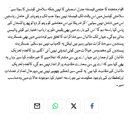
اقوام متحدہ کا حتمی فیصلہ جنرل اسمبلی کا نہیں بلکہ سلامتی کونسل کا ہوتا ہے'
سلامتی کونسل میں اس وقت تک فیصلہ نہیں ہوتا جب تک ویٹو پاور کی حامل ریاستیں
اس میں شامل نہیں ہوتیں' اگر امریکا نے اس معاملے کو ویٹو کر دیا تو پھر پاکستان کے
پاس کیا راستہ ہو گا' اس کے بارے میں بھی یقینی طور پر ارباب اختیار نے کوئی پالیسی
بنائی ہوگی۔ جہاں تک طالبان سے مذاکرات کا تعلق ہے تو ماضی میں بھی عسکریت
پسندوں سے مذاکرات ہوتے رہے ہیں لیکن یہ کامیاب نہیں ہو سکے' عسکریت
پسندوں کے مخصوص خیالات میں کوئی تبدیلی نہیں آئی' اگلے روز کالعدم تحریک
طالبان کے ترجمان نے جہاں اے پی سی مشترکہ اعلامیے کا خیر مقدم کیا ہے' وہاں یہ
بھی کہا ہے کہ اے پی سی ہمارے مقاصد پر اثر انداز نہیں ہو گی۔ کالعدم تحریک
طالبان کے مقاصد کیا ہیں' یہ کسی سے ڈھکے چھپے نہیں ہیں۔بہرحال تمام تر خدشات
اورتحفظات کے باوجود حکومت نے جو راستہ اختیار کیا، موجودہ حالات میں وہ مناسب
ہے ۔