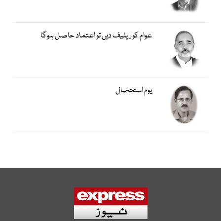
عوام کو ریلیف دیں تو اعتماد حاصل ہوگا
یوم استحصال