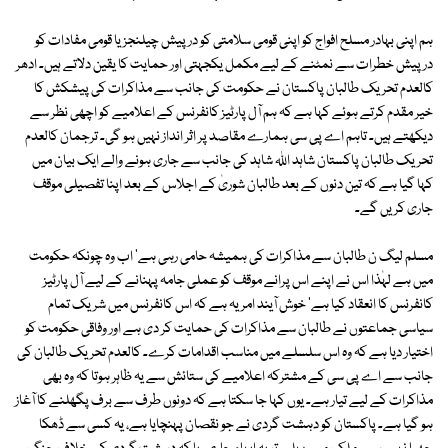
ہم اپنی بہادر مسلح افواج کو اپنی قومی سلامتی کو درپیش چیلنجز یا قومی مفادات کو
درپیش خطرات سے نمٹنے کے لیے مکمل یکجہتی اور حمایت کا یقین دلاتے ہیں۔ ادھر
کالعدم تحریک طالبان پاکستان نے حکومت کی جانب سے مذاکرات کی پیشکش کا
خیر مقدم کرتے ہوئے کہا ہے کہ ہم آل پارٹیز کانفرنس کے اعلامیے کو اچھی نظر سے
دیکھتے ہیں۔ تاہم اے پی سی ہمارے مقاصد پر اثر انداز نہیں ہو گی۔ ترجمان کالعدم
تحریک طالبان پاکستان شاہد اللہ شاہد کی جانب سے جاری ہونے والے ایک بیان میں
کہا گیا ہے کہ تین دنوں کے بعد طالبان شوریٰ کے اجلاس کے بعد اپنا تفصیلی موقف
جاری کریں گے۔
مسلم لیگ ن طالبان سے مذاکرات کی ہمیشہ حامی رہی ہے' اب وہ چونکہ حکومت
میں ہے لہٰذا اس نے اپنے اس پرانے موقف کو عملی جامہ پہنانے کے لیے آل پارٹیز
کانفرنس کا انعقاد کیا ہے' خوش آیند امر یہ ہے کہ اس کانفرنس میں شریک تمام
سیاسی جماعتوں نے طالبان سے مذاکرات کی حمایت کر دی ہے اور وفاقی حکومت کو
اختیار دیا ہے کہ وہ اس سلسلے میں مناسب اقدامات کرے۔ کالعدم تحریک طالبان کی
جانب سے اے پی سی کے مشترکہ اعلامیے کی ستائش سے یہ ظاہر ہوتا کہ وہ بھی
مذاکرات کے لیے تیار ہے۔ یوں کہا جا سکتا ہے کہ دونوں طرف سے برف پگھلنے کا آغاز
ہو گیا ہے۔ پاکستان کو دہشت گردی نے جو نقصان پہنچایا ہے، یہ کسی سے ڈھکا