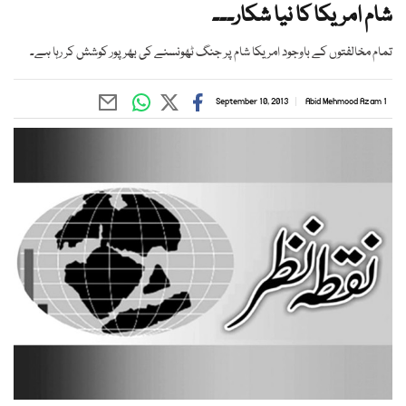
شام امریکا کا نیا شکار۔۔۔
تمام مخالفتوں کے باوجود امریکا شام پر جنگ ٹھونسنے کی بھرپور کوشش کر رہا ہے۔
September 10, 2013
Abid Mehmood Azam 1