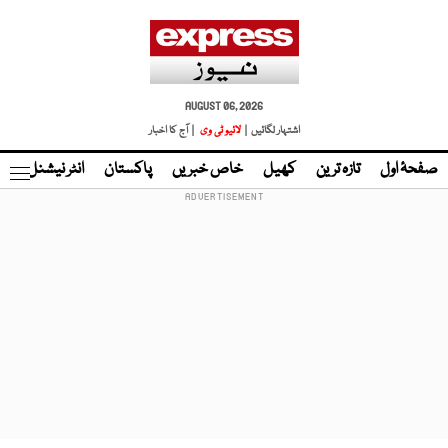
AUGUST 06, 2026
اشتہار لگائیں |
لائیو ٹی وی
| آج کا اخبار
صفحۂ اول
تازہ ترین
کھیل
خاص خبریں
پاکستان
انٹر نیشنل
ٹا