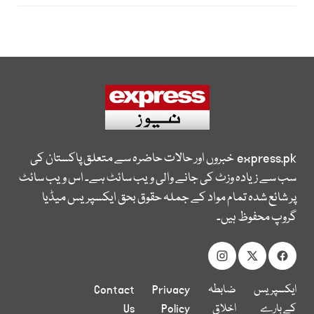
express.pk
خبروں اور حالات حاضرہ سے متعلق پاکستان کی
سب سے زیادہ وزٹ کی جانے والی ویب سائٹ ہے۔ اس ویب سائٹ
پر شائع شدہ تمام مواد کے جملہ حقوق بحق ایکسپریس میڈیا
گروپ محفوظ ہیں۔
ایکسپریس
ضابطہ
Privacy
Contact
کے بارے
اخلاق
Policy
Us