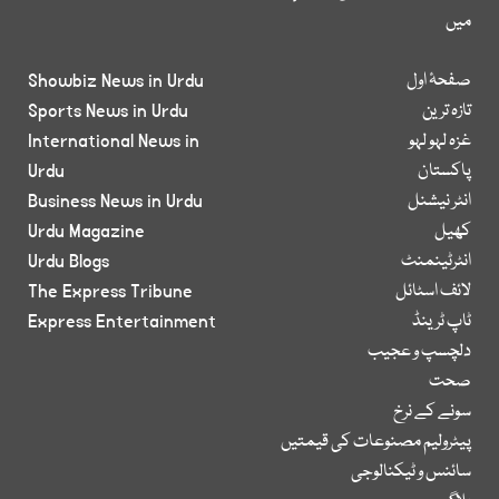
میں
صفحۂ اول
Showbiz News in Urdu
تازہ ترین
Sports News in Urdu
غزہ لہو لہو
International News in
پاکستان
Urdu
انٹر نیشنل
Business News in Urdu
کھیل
Urdu Magazine
انٹرٹینمنٹ
Urdu Blogs
لائف اسٹائل
The Express Tribune
ٹاپ ٹرینڈ
Express Entertainment
دلچسپ و عجیب
صحت
سونے کے نرخ
پیٹرولیم مصنوعات کی قیمتیں
سائنس و ٹیکنالوجی