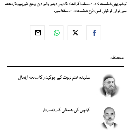
تو شیر بھی شکست نہ دے سکا۔ اگر اتحاد کا درس دینے والے دین برحق کے پیروکار متحد
ہوں تو ان کو کوئی کس طرح شکست دے سکتا ہے۔
متعلقہ
عقیدہ ختم نبوت کے چوکیدار کا سانحہ ارتحال
کراچی کی بدحالی کے ذمے دار