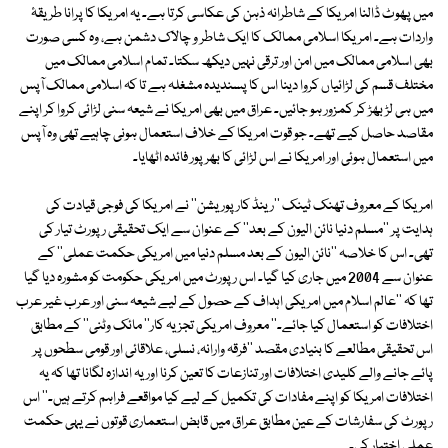
میں پھوٹ ڈالنا امریکا کے شاطرانہ ذہن کی عکاسی کرتا ہے۔ یہ امریکا کا پرانا طریقۂ
واردات ہے۔ امریکا اسلامی ممالک کا ایک شاطر و چالاک دشمن ہے، وہ کسی صورت
بھی اسلامی ممالک میں امن اور ترقی نہیں دیکھ سکتا۔ تمام اسلامی ممالک میں
مختلف قسم کی لڑائیاں کروا دینا اس کا پسندیدہ مشغلہ ہے تا کہ اسلامی ممالک آپس
میں ہی لڑ بھڑ کر کمزور ہو جائیں۔ عراق میں بھی امریکا نے شیعہ سنی لڑائی کروا کر اپنے
مقاصد حاصل کیے تھے۔ جو قوت امریکا کے خلاف استعمال ہونی چاہیے تھی وہ آپس
میں استعمال ہوئی اور امریکا نے اس لڑائی کا بھرپور فائدہ اٹھایا۔
امریکا کے معروف تھنک ٹینک ''رینڈ کارپوریشن'' نے امریکا کی فوجی قیادت کی
ہدایت پر ''مسلم دنیا نائن الیون کے بعد'' کے عنوان سے ایک تحقیقی رپورٹ تیار کی
تھی۔ اس کا خلاصہ ''نائن الیون کے بعد مسلم دنیا میں امریکی حکمت عملی'' کے
عنوان سے 2004 میں جاری کیا گیا۔ اس رپورٹ میں امریکی حکومت کو مشورہ دیا گیا
تھا کہ ''عالم اسلام میں امریکی اہداف کے حصول کے لیے شیعہ سنی اور عرب غیر عرب
اختلافات کو استعمال کیا جائے۔'' معروف امریکی تجزیہ کار'' مائک وٹنی'' کے مطابق
اس تحقیقی مطالعے کا بنیادی مقصد ''فرقہ وارانہ، نسلی، علاقائی اور قومی سطحوں پر
پائے جانے والے کلیدی اختلافات اور تنازعات کا تعین کرنا اور یہ اندازہ لگانا تھا کہ یہ
اختلافات امریکا کو اپنے مفادات کی تکمیل کے لیے کیا مواقعے فراہم کرتے ہیں۔'' اس
رپورٹ کی سفارشات کے عین مطابق عراق میں قابض استعماری قوتوں نے یہی حکمت
عملی اختیار کی۔