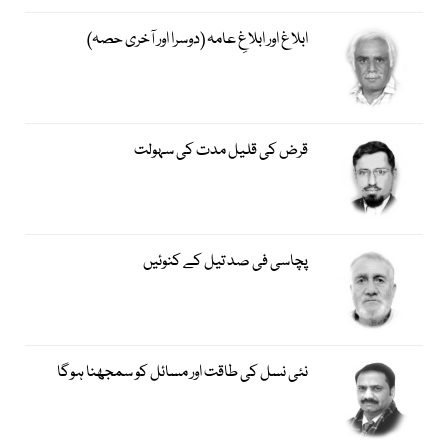
ابلاغ اور ابلاغِ عامہ (دوسرا اور آخری حصہ)
قرض کی قلیل مدت کی سہولت
پچاسی فی صد تیل کے کنوئیں
نئی نسل کی طاقت اور مسائل کو سمجھنا ہوگا