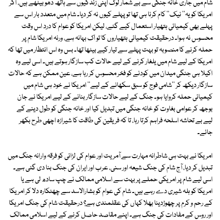
شام میں جاری خانہ جنگی سے بے شمار لوگ اپنی زندگیوں سے ہاتھ دھو بیٹھے ہیں، اگر
امریکا کو یہ'' نیک'' کام کرنا ہی تھا تو پہلے کیوں نہ کر دیا۔ شام میں متعدد بار اس سے
پہلے بھی کیمیائی ہتھیار استعمال کیے گئے، لیکن امریکا کو عوام کا درد اس وقت
محسوس نہ ہوا۔ درحقیقت کیمیائی ہتھیاروں کا تو اک بہانہ ہے، ورنہ امریکا شام پر
حملہ کرنے کا منصوبہ تو بہت پہلے سے تیار کیے بیٹھا تھا۔ بس وہ اس انتظار میں تھا کہ
امریکا کے لیے شام میں یلغار کرنے کے لیے حالات کب سازگار ہوتے ہیں۔ اسی لیے وہ
اکیلا ہی جنگی میدان میں کودنے کو فخر محسوس کر رہا ہے، عین ممکن ہے کہ حالات
سازگار دیکھ کر ''شامی فوج کو سبق سکھانے کے لیے'' امریکا نے خود ہی شام میں
کیمیائی حملہ کروایا ہو۔ جنگ کے لیے حالات سازگار بنانے کے لیے امریکا نے جان
بوجھ کر عوامی بغاوت کو خانہ جنگی میں تبدیل کیا اور خانہ جنگی کو طول دینے کے
لیے بے تحاشہ اسلحہ فراہم کرتا رہا، تا کہ فریقین کی طاقت کا شیرازہ اچھی طرح بکھر
جائے۔
امریکا نے بہت ہی شاطرانہ مہارت سے آمریت اور عوام کی لڑائی کو فرقہ وارانہ جنگ میں
تبدیل کر دیا، آج شام کی جنگ شیعہ اور سنی، عرب اور ایران کی جنگ بنا دی گئی ہے۔
اسی لیے شام پر امریکی حملے پر بہت سے اسلامی ممالک نے چپ سادھ لی ہے یا
امریکا کو ہلہ شیری دے رہے ہیں۔ شام کی عوام کو بشارالاسد سے چھٹکارہ دلا کر امریکا
کے رحم و کرم پر چھوڑدینا بھلا کہاں کی عقلمندی ہے؟ درحقیقت شام کی جنگ امریکا
اور روس کے مفادات کی جنگ ہے۔ اپنے مقاصد حاصل کرنے کے لیے اسلامی ممالک