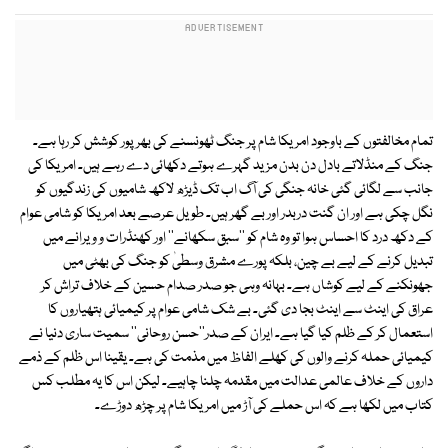
تمام مخالفتوں کے باوجود امریکا شام پر جنگ ٹھونسنے کی بھرپور کوشش کر رہا ہے۔
جنگ کے منڈلاتے بادل دن بدن مزید گہرے ہوتے دکھائی دے رہے ہیں۔ امریکا کی
جانب سے لگائی گئی خانہ جنگی کی آگ اب تک ڈیڑھ لاکھ شامیوں کی زندگیوں کو
نگل چکی ہے اور ان گنت دربدر اور بے گھر ہیں۔ طویل عرصے بعد امریکا کو شامی عوام
کے دکھ درد کا احساس ہوا تو وہ شام کو ''سبق سکھانے'' اور کھنڈرات و ویرانے میں
تبدیل کرنے کے لیے بے چین، بلکہ پورے مشرق وسطیٰ کو جنگ کی بھٹی میں
جھونکنے کے لیے کوشاں ہے۔ بہانہ وہی جو صدر صدام حسین کے خلاف تراش کر
عراق کی اینٹ سے اینٹ بجا دی گئی۔ بے شک شامی عوام پر کیمیائی ہتھیاروں کا
استعمال کر کے ظلم کیا گیا ہے۔ ایران کے صدر''حسن روحانی'' سمیت ساری دنیا نے
کیمیائی حملہ کرنے والوں کی کھلے الفاظ میں مذمت کی ہے۔ یقینا اس ظلم کے ذمے
داروں کے خلاف عالمی عدالت میں مقدمہ چلنا چاہیے۔ لیکن اس کا یہ مطلب کس
کتاب میں لکھا ہے کہ اس حملے کی آڑ میں امریکا شام پر چڑھ دوڑے۔