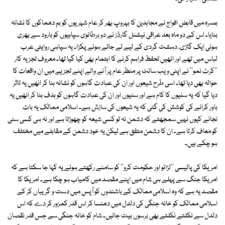
بصرہ میں قابض افواج نے مجاہدین کا بہروپ بھر کر عام شہریوں کو بم دھماکوں کا نشانہ
بنایا۔ اس کے دو ماہ بعد عراقی نیشنل گارڈز نے دو برطانوی سپاہیوں کو بارود سے بھری
ہوئی ایک گاڑی، دہشت گردی کے لیے لے جاتے ہوئے پکڑا۔ یہ سپاہی روایتی عرب
لباس میں تھے اور انھیں تحفظ فراہم کرنے کا اہتمام بھی کیا گیا تھا۔ معروف تجزیہ کار
''کرٹ نمو'' نے اپنی ویب سائٹ پر منظر عام پر آنے والے اپنے تجزیے میں ان واقعات کا
حوالہ بھی دیا تھا۔ اسی طرح شیعوں اور ان کی عبادت گاہوں کو نشانہ بنا کر انھیں یہ تاثر
دیا گیا کہ یہ سنیوں کا کام ہے اور سنیوں اور ان کی عبادت گاہوں کو ہدف بنا کر انھیں یہ
باور کرانے کی کوشش کی گئی کہ یہ شیعوں کی سازش ہے۔ اسلامی ممالک یہ بات
نجانے کیوں نہیں سمجھتے کہ دشمن نہ تو کسی شیعہ کو چھوڑتا ہے اور نہ ہی کسی سنی
کو معاف کرتا ہے۔ ان کا دشمن متفق ہے لیکن یہ خود دشمن کے مقابلے میں مختلف
ہو چکے ہیں۔
امریکا کی پالیسی ''لڑائو اور حکومت کرو'' کو سامنے رکھتے ہوئے یہ کہا جا سکتا ہے کہ
امریکا جنگ سے پہلے ہی شام میں اپنے مقصد میں کامیاب ہو چکا ہے۔ امریکا کا
مقصد یہ ہے کہ وہ اسلامی ممالک کے باشندوں کو آپس میں دست و گریباں کر کے
اسلامی ممالک کو خانہ جنگی کی دلدل میں دھنسا کر اس قدر کمزور کر دے کہ اس
دلدل سے نکلتے نکلتے بھی برسوں بیت جائیں۔ شام کو خانہ جنگی سے جس قدر نقصان