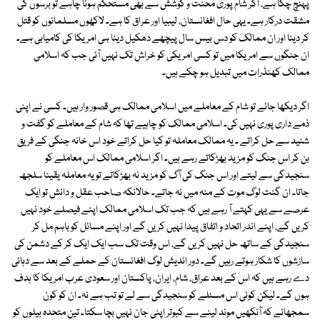
پہنچ چکا ہے، اگر شام پوری محنت و کوشش سے بھی مستحکم ہونا چاہے تو برسوں کی
مشقت درکار ہے۔ یہی حال افغانستان، لیبیا اور عراق کا ہے۔ لاکھوں مسلمانوں کو قتل
کر دینا اور ان ممالک کو دس بیس سال پیچھے دھکیل دینا ہی امریکا کی کامیابی ہے۔
ان جنگوں سے امریکا میں تو کسی امریکی کو خراش تک نہیں آئی جب کہ اسلامی
ممالک کھنڈرات میں تبدیل ہو چکے ہیں۔
اگر دیکھا جائے تو شام کے معاملے میں اسلامی ممالک ہی قصور وار ہیں۔ کسی نے اپنی
ذمے داری پوری نہیں کی۔ اسلامی ممالک کو چاہیے تھا کہ شام کے معاملے کو گفت و
شنید سے حل کراتے ۔ یہ ممالک معاملہ تو کیا حل کراتے خود اس خانہ جنگی کے فریق
بن کر اس جنگ کو مزید بھڑکاتے رہے ہیں۔ اگر اسلامی ممالک اس معاملے کو
سنجیدگی سے لیتے اور اس جنگ کی آگ کو مزید نہ بھڑکاتے تو یہ معاملہ یقینا سلجھ
جاتا۔ ان گنت لوگ موت کے منہ میں نہ جاتے۔ حالانکہ صاحب عقل و دانش تو ایک
عرصے سے یہی کہتے آ رہے ہیں کہ جب تک اسلامی ممالک اپنے فیصلے خود نہیں
کریں گے، اپنے اندر اتحاد و اتفاق پیدا نہیں کریں گے اور اپنے مسائل کو باہم مل کر
سنجیدگی کے ساتھ حل نہیں کریں گے، اس وقت تک سب ایک ایک کر کے دشمن کی
سازشوں کا شکار ہوتے رہیں گے۔ دور اندیش لوگ افغانستان کے حملے کے بعد سے دہائی
دے رہے ہیں کہ اس کے بعد عراق، شام، ایران، پاکستان اور سعودی عرب امریکا کا ہدف
ہوں گے۔ لیکن کوئی اس مسئلے کو سنجیدگی سے لے تو تب ہے نہ۔ ان کو کون
سمجھائے کہ آنکھیں موند لینے سے کبوتر اپنی جان نہیں بچا سکتا۔ تین متحدہ بیلوں کو