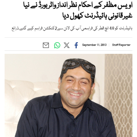
اویس مظفر کے احکام نظر انداز واٹربورڈ نے نیا
غیرقانونی ہائیڈرنٹ کھول دیا
ہائیڈرنٹ کو 48 انچ قطر کی فراہمی آب کی لائن سے2کنکشن فراہم کیے گئے،ذرائع
September 11, 2013
Staff Reporter