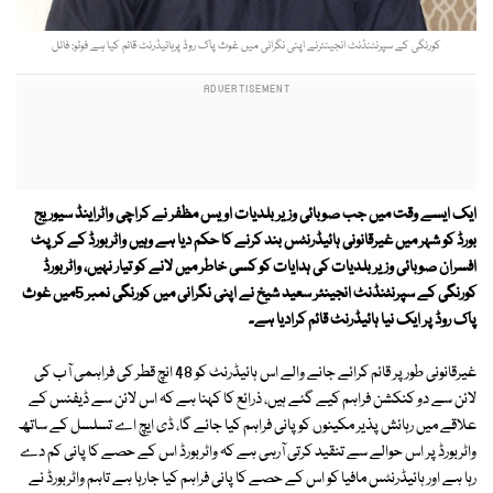
کورنگی کے سپرنٹنڈنٹ انجینئرنے اپنی نگرانی میں غوث پاک روڈ پرہائیڈرنٹ قائم کیا ہے فوٹو: فائل
ایک ایسے وقت میں جب صوبائی وزیر بلدیات اویس مظفر نے کراچی واٹراینڈ سیوریج
بورڈ کو شہر میں غیرقانونی ہائیڈرنٹس بند کرنے کا حکم دیا ہے وہیں واٹربورڈ کے کرپٹ
افسران صوبائی وزیر بلدیات کی ہدایات کو کسی خاطر میں لانے کو تیار نہیں، واٹربورڈ
کورنگی کے سپرنٹنڈنٹ انجینئر سعید شیخ نے اپنی نگرانی میں کورنگی نمبر 5میں غوث
پاک روڈ پر ایک نیا ہائیڈرنٹ قائم کرادیا ہے۔
غیرقانونی طور پر قائم کرائے جانے والے اس ہائیڈرنٹ کو 48 انچ قطر کی فراہمی آب کی
لائن سے دو کنکشن فراہم کیے گئے ہیں، ذرائع کا کہنا ہے کہ اس لائن سے ڈیفنس کے
علاقے میں رہائش پذیر مکینوں کو پانی فراہم کیا جائے گا، ڈی ایچ اے تسلسل کے ساتھ
واٹربورڈ پر اس حوالے سے تنقید کرتی آرہی ہے کہ واٹربورڈ اس کے حصے کا پانی کم دے
رہا ہے اور ہائیڈرنٹس مافیا کو اس کے حصے کا پانی فراہم کیا جارہا ہے تاہم واٹربورڈ نے