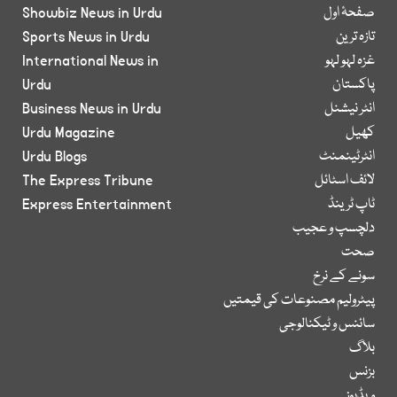
صفحۂ اول
Showbiz News in Urdu
تازہ ترین
Sports News in Urdu
غزہ لہو لہو
International News in
پاکستان
Urdu
انٹر نیشنل
Business News in Urdu
کھیل
Urdu Magazine
انٹرٹینمنٹ
Urdu Blogs
لائف اسٹائل
The Express Tribune
ٹاپ ٹرینڈ
Express Entertainment
دلچسپ و عجیب
صحت
سونے کے نرخ
پیٹرولیم مصنوعات کی قیمتیں
سائنس و ٹیکنالوجی
بلاگ
بزنس
ویڈیوز