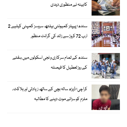
کابینہ نے منظوری دیدی
سندھ؛ پیپلز کمیونٹی ہیلتھ سروسز کمپنی کیلیے 2
ارب 72 کروڑ سے زائد کی گرانٹ منظور
سندھ کے تمام سرکاری و نجی اسکولوں میں ہفتے
کے روز تعطیل کا فیصلہ
کراچی؛ ڈیڑھ سالہ بچی کے ساتھ زیادتی اور ہلاکت،
ملزم کو سزائے موت دینے کا مطالبہ