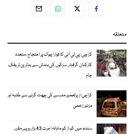
متعلقہ
کراچی: پی ٹی آئی کا فوارا چوک پر احتجاج، متعدد
کارکنان گرفتار، سڑکوں کی بندش سے بدترین ٹریفک
جام
کراچی؛ زیرتعمیر مدرسے کی چھت گرنے سے طلبہ اور
مزدور زخمی
سندھ میں کم از کم ماہانہ اجرت 43 ہزار روپے مقرر،