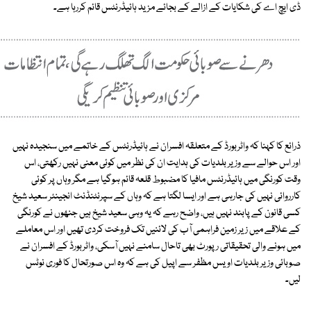
ڈی ایچ اے کی شکایات کے ازالے کے بجائے مزید ہائیڈرنٹس قائم کررہا ہے۔
ذرائع کا کہنا کہ واٹربورڈ کے متعلقہ افسران نے ہائیڈرنٹس کے خاتمے میں سنجیدہ نہیں
اور اس حوالے سے وزیر بلدیات کی ہدایت ان کی نظر میں کوئی معنی نہیں رکھتی، اس
وقت کورنگی میں ہائیڈرنٹس مافیا کا مضبوط قلعہ قائم ہوگیا ہے مگر وہاں پر کوئی
کارروائی نہیں کی جارہی ہے اور ایسا لگتا ہے کہ وہاں کے سپرنٹنڈنٹ انجینئر سعید شیخ
کسی قانون کے پابند نہیں ہیں، واضح رہے کہ یہ وہی سعید شیخ ہیں جنھوں نے کورنگی
کے علاقے میں زیر زمین فراہمی آب کی لائنیں تک فروخت کردی تھیں اور اس معاملے
میں ہونے والی تحقیقاتی رپورٹ بھی تاحال سامنے نہیں آسکی، واٹربورڈ کے افسران نے
صوبائی وزیر بلدیات اویس مظفر سے اپیل کی ہے کہ وہ اس صورتحال کا فوری نوٹس
لیں۔