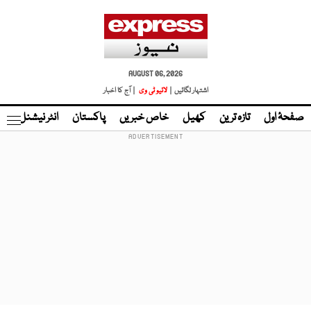
AUGUST 06, 2026
اشتہار لگائیں |
لائیو ٹی وی
| آج کا اخبار
صفحۂ اول
تازہ ترین
کھیل
خاص خبریں
پاکستان
انٹر نیشنل
ٹا