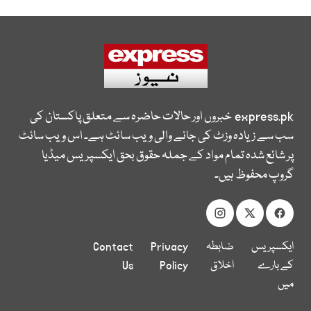
express.pk
خبروں اور حالات حاضرہ سے متعلق پاکستان کی
سب سے زیادہ وزٹ کی جانے والی ویب سائٹ ہے۔ اس ویب سائٹ
پر شائع شدہ تمام مواد کے جملہ حقوق بحق ایکسپریس میڈیا
گروپ محفوظ ہیں۔
ایکسپریس
ضابطہ
Privacy
Contact
کے بارے
اخلاق
Policy
Us
میں