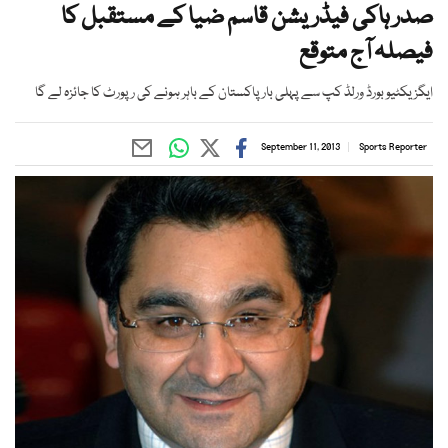
صدر ہاکی فیڈریشن قاسم ضیا کے مستقبل کا
فیصلہ آج متوقع
ایگزیکٹیو بورڈ ورلڈ کپ سے پہلی بار پاکستان کے باہر ہونے کی رپورٹ کا جائزہ لے گا
September 11, 2013
Sports Reporter