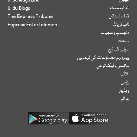
کھیل
Urdu Magazine
انٹرٹینمنٹ
Urdu Blogs
لائف اسٹائل
The Express Tribune
ٹاپ ٹرینڈ
Express Entertainment
دلچسپ و عجیب
صحت
سونے کے نرخ
پیٹرولیم مصنوعات کی قیمتیں
سائنس و ٹیکنالوجی
بلاگ
بزنس
ویڈیوز
جرائم