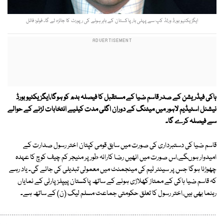
ایگزیکٹیو بورڈ ورلڈ کپ سے پہلی بار پاکستان کے باہر ہونے کی رپورٹ کا جائزہ لے گا۔ فوٹو: فائل
ہاکی فیڈریشن کے صدر قاسم ضیا کے مستقبل کا فیصلہ بدھ کو ہوگا،ایگزیکٹیو بورڈ
نیشنل اسٹیڈیم لاہور میں میٹنگ کے دوران اگلی مدت کیلیے انتخابات لڑنے کے حوالے
سے فیصلہ کرے گا۔
قاسم ضیا کی دستبرداری کی صورت میں سابق قومی کپتان اختر رسول صدارت کے
امیدوار ہوںگے،اس صورت میں انھیں رضا کارانہ طور پر منیجر کم چیف کوچ کا عہدہ
چھوڑنا ہوگا جس پر سینئر ٹیم کی مینجمنٹ میں معمولی تبدیلی کی جائے گی۔ یاد رہے
کہ قاسم ضیا ہاکی کے ممتاز کھلاڑی ہونے کے ساتھ پاکستان پیپلز پارٹی کے نمایاں
رہنما بھی ہیں،اختر رسول کا تعلق حکومتی جماعت مسلم لیگ (ن) کے ساتھ ہے۔