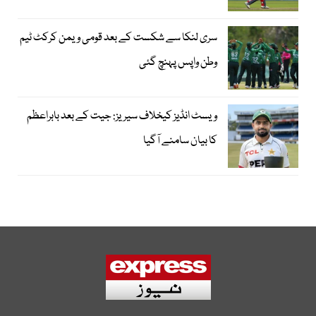
سری لنکا سے شکست کے بعد قومی ویمن کرکٹ ٹیم
وطن واپس پہنچ گئی
ویسٹ انڈیز کیخلاف سیریز: جیت کے بعد بابراعظم
کا بیان سامنے آگیا