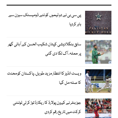
پی سی بی نے دو ٹیموں کو نئے ڈومیسٹک سیزن سے
باہر کردیا
سابق بنگلادیشی کپتان شکیب الحسن کے آبائی گھر
پر حملہ، آگ لگا دی گئی
ویسٹ انڈیز کا انتظار مزید طویل، پاکستان کو محنت
کا صلہ مل گیا
جوز بٹلر نے کیرون پولارڈ کا ریکارڈ توڑ کر ٹی ٹوئنٹی
کرکٹ میں تاریخ رقم کردی