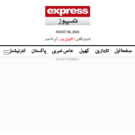
AUGUST 06, 2026
اشتہار لگائیں |
لائیو ٹی وی
| آج کا اخبار
صفحۂ اول
تازہ ترین
کھیل
خاص خبریں
پاکستان
انٹر نیشنل
ٹا