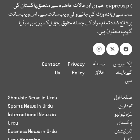
express.pk
خبروں اور حالات حاضرہ سے متعلق پاکستان کی
سب سے زیادہ وزٹ کی جانے والی ویب سائٹ ہے۔ اس ویب سائٹ
پر شائع شدہ تمام مواد کے جملہ حقوق بحق ایکسپریس میڈیا
گروپ محفوظ ہیں۔
ایکسپریس
ضابطہ
Privacy
Contact
کے بارے
اخلاق
Policy
Us
میں
صفحۂ اول
Showbiz News in Urdu
تازہ ترین
Sports News in Urdu
غزہ لہو لہو
International News in
پاکستان
Urdu
انٹر نیشنل
Business News in Urdu