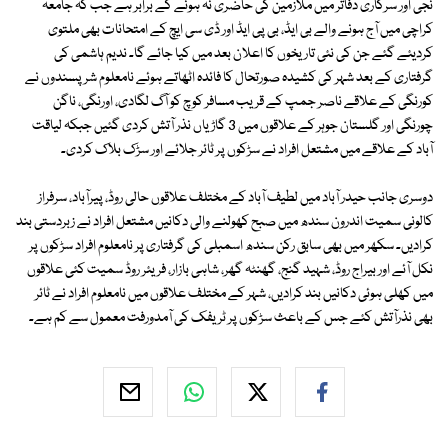
نجی اور سرکاری دفاتر میں ملازمین کی حاضری نہ ہونے کے برابر ہے جب کہ جامعہ
کراچی میں آج ہونے والے بی ایڈ، بی پی ایڈ اور ڈی سی ایچ کے امتحانات بھی ملتوی
کردیئے گئے جن کی نئی تاریخوں کا اعلان بعد میں کیا جائے گا۔ ندیم ہاشمی کی
گرفتاری کے بعد شہر کی کشیدہ صورتحال کا فائدہ اٹھاتے ہوئے نامعلوم شرپسندوں نے
کورنگی کے علاقے ناصر جمپ کے قریب مسافر کوچ کو آگ لگادی، اورنگی، ناگن
چورنگی اور گلستان جوہر کے علاقوں میں 3 گاڑیاں نذر آتش کردی گئیں جبکہ لیاقت
آباد کے علاقے میں مشتعل افراد نے سڑکوں پر ٹائر جلائے اور سڑک بلاک کردی۔
دوسری جانب حیدر آباد میں لطیف آباد کے مختلف علاقوں حالی روڈ، پیرآباد، سرفراز
کالونی سمیت اندرون سندھ میں صبح کھولنے والی دکانیں مشتعل افراد نے زبردستی بند
کرادیں۔ سکھر میں بھی سابق رکن سندھ اسمبلی کی گرفتاری پر نامعلوم افراد سڑکوں پر
نکل آئے اور بیراج روڈ، شہید گنج، گھنٹہ گھر، شاہی بازار، فریئر روڈ سمیت کئی علاقوں
ميں کھلی ہوئی دکانيں بند کرادیں، شہر کے مختلف علاقوں ميں نامعلوم افراد نے ٹائر
بھی نذرآتش کئے جس کے باعث سڑکوں پر ٹریفک کی آمدورفت معمول سے کم ہے۔