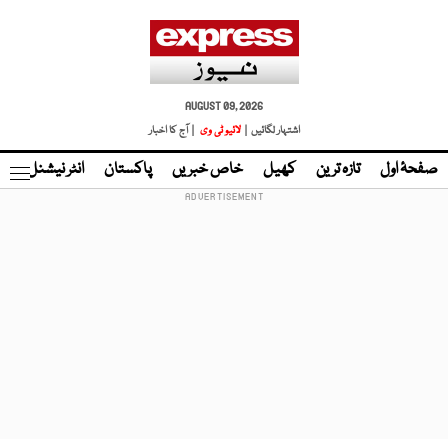
AUGUST 09, 2026
اشتہار لگائیں |
لائیو ٹی وی
| آج کا اخبار
صفحۂ اول
تازہ ترین
کھیل
خاص خبریں
پاکستان
انٹر نیشنل
ٹا