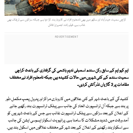
کراچی سمیت حیدرآباد اور سکھر میں بھی نامعلوم افراد نے کاروبار بند کرا دیا ہے جبکہ سڑکوں سے ٹریفک بھی
غائب ہے۔ فوٹو راشد اجمیری/فائل
ایم کیو ایم کے سابق رکن سندھ اسمبلی ندیم ہاشمی کی گرفتاری کے باعث کراچی
سمیت سندھ کے کئی شہروں میں حالات کشیدہ ہیں
جبکہ نامعلوم افراد نے مختلف
مقامات پر 3 گاڑیاں نذر آتش کردیں۔
کشیدگی کے باعث شہر کے کئی علاقوں میں کاروباری مراکز اور پٹرول پمپ مکمل طور
پر بند ہے جبکہ آل ٹرانسپورٹ اتحاد کی جانب سے پبلک ٹرانسپورٹ بند رکھے جانے
کے اعلان کے بعد سڑکوں سے پبلک ٹرانسپورٹ غائب ہے جس کے باعث شہریوں کو
آمد ورفت میں شدید مشکلات کا سامنا ہے، پرائیویٹ اسکولز ایسوسی ایشن کی جانب
سے اسکولز بند رکھنے کے اعلان کے بعد شہر کے مختلف علاقوں میں اسکول بند ہیں،