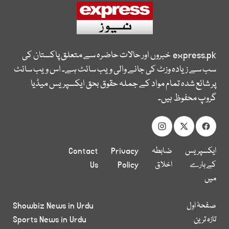
express.pk
خبروں اور حالات حاضرہ سے متعلق پاکستان کی
سب سے زیادہ وزٹ کی جانے والی ویب سائٹ ہے۔ اس ویب سائٹ
پر شائع شدہ تمام مواد کے جملہ حقوق بحق ایکسپریس میڈیا
گروپ محفوظ ہیں۔
ایکسپریس
ضابطہ
Privacy
Contact
کے بارے
اخلاق
Policy
Us
میں
صفحۂ اول
Showbiz News in Urdu
تازہ ترین
Sports News in Urdu