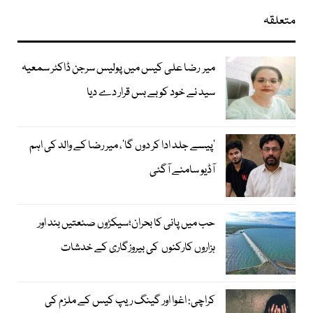
متعلقہ
میر رضا علی کیس میں پولیس سرجن ڈاکٹر سمعیہ
سید نے خود کو بے بس قرار دے دیا
’پیسے جلد ادا کر دوں گا‘، میر رضا کے والد کی اہم
آڈیو سامنے آگئی
حب میں پانی کا بحران؛سیکڑوں صنعتیں بند اور
ہزاروں کارکنوں کی بیروزگاری کے خدشات
کراچی: اغوا اور گینگ ریپ کیس کے ملزم کی