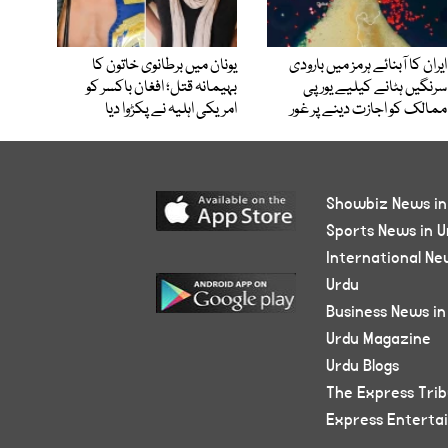
ایران کا آبنائے ہرمز میں بارودی
یونان میں برطانوی خاتون کا
سرنگیں ہٹانے کیلیے یورپی
بہیمانہ قتل؛ افغان باکسر کو
ممالک کو اجازت دینے پر غور
امریکی اہلیہ نے پکڑوا دیا
Showbiz News in
Sports News in U
International Ne
Urdu
Business News in
Urdu Magazine
Urdu Blogs
The Express Tri
Express Enterta