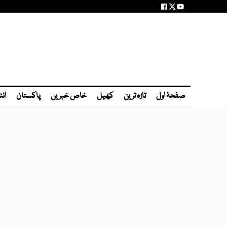
صفحۂ اول
تازہ ترین
کھیل
خاص خبریں
پاکستان
انٹ