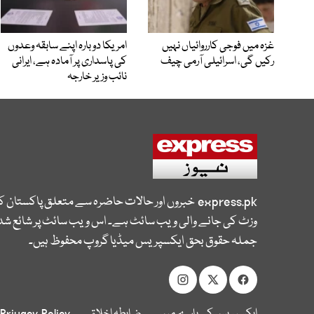
غزہ میں فوجی کارروائیاں نہیں
امریکا دوبارہ اپنے سابقہ وعدوں
رکیں گی، اسرائیلی آرمی چیف
کی پاسداری پر آمادہ ہے، ایرانی
نائب وزیر خارجہ
express.pk
خبروں اور حالات حاضرہ سے متعلق پاکستان 
وزٹ کی جانے والی ویب سائٹ ہے۔ اس ویب سائٹ پر شائع شدہ
جملہ حقوق بحق ایکسپریس میڈیا گروپ محفوظ ہیں۔