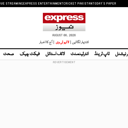
IVE STREAMING
EXPRESS ENTERTAINMENT
CRICKET PAKISTAN
TODAY'S PAPER
AUGUST 06, 2026
اشتہار لگائیں |
لائیو ٹی وی
| آج کا اخبار
ر نیشنل
ٹاپ ٹرینڈ
انٹرٹینمنٹ
لائف اسٹائل
فیکٹ چیک
صحت