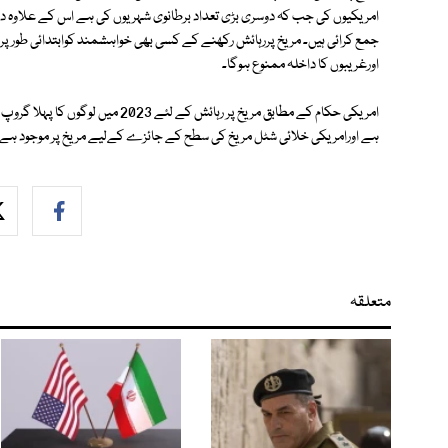
اورغریبوں کا داخلہ ممنوع ہوگا۔
ہے اورامریکی خلائی شٹل مریخ کی سطح کے جائزے کےلیے مریخ پر موجود ہے
متعلقہ