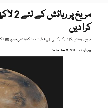
مریخ پر
کرا دیں
مریخ پر رہائش رکھنے کے کسی بھی خواہشمند کو ابتدائی طور پر 60 لاکھ ڈالرز درکار ہوں گے
ویب ڈیسک
September 11, 2013