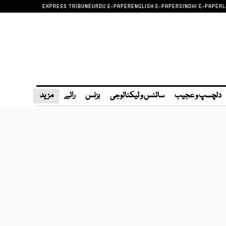
EXPRESS TRIBUNE
URDU E-PAPER
ENGLISH E-PAPER
SINDHI E-PAPER
L
دلچسپ و عجیب
سائنس و ٹیکنالوجی
بزنس
رائے
مزید