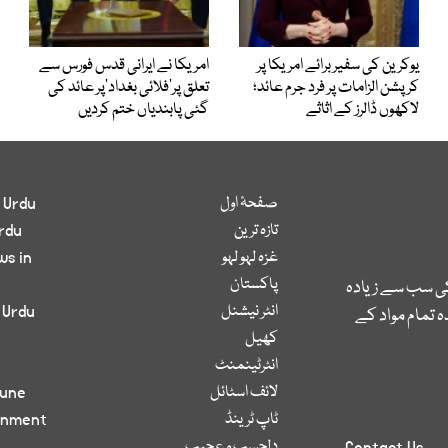
یوکرین کی سفیر برائے امریکا پر
امریکا نے ایرانی قدس فورس سے
کرپشن الزامات پر فرد جرم عائد؛
تعلق پر’فلائی بغداد‘پر عائد کی
لاکھوں ڈالرز کے اثاثے
گئی پابندیاں ختم کردیں
صفحۂ اول
 Urdu
تازہ ترین
rdu
غزہ لہو لہو
ws in
پاکستان
کی سب سے زیادہ
انٹر نیشنل
 Urdu
 تمام مواد کے
کھیل
انٹرٹینمنٹ
لائف اسٹائل
bune
ٹاپ ٹرینڈ
inment
دلچسپ و عجیب