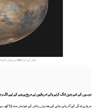
رہائش کے لئے 2023 میں لوگوں کا پہلا گروپ مریخ کی جانب روانہ ہوگا۔ امریکی حکام فوٹو: وکی پیڈیا
دوسروں کے لئے زمین تنگ کرنے والے امریکیوں نے مریخ پررہنے کے لیے تگ و 
مریخ پرزندگی کےآ