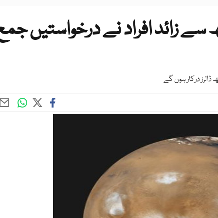
 رہائش کے لئے 2 لاکھ سے زائد افراد نے درخواستیں جمع