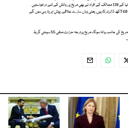
امریکیوں کی جب کہ دوسری بڑی تعداد برطانوی شہریوں کی ہے اس کے علاوہ دنیا کے 138 ممالک کے افراد نے بھی مریخ پر رہائش کے لئے درخواستیں
جمع کرائی ہیں۔ مریخ پررہائش رکھنے کے کسی بھی خواہشمند کوابتدائی طورپر 60 لاکھ ڈالرزدرکارہیں، یعنی وہاں سارے علاقے، پوش ایریاز ہی ہوں گے
امریکی حکام کے مطابق مریخ پر رہائش کے لئے 2023 میں لوگوں کا پہلا گروپ مریخ کی جانب روانہ ہوگا۔ مریخ پردرجہ حرارت منفی 55 سینٹی گریڈ
۔