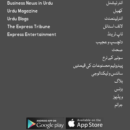
انٹر نیشنل
Business News in Urdu
کھیل
Urdu Magazine
انٹرٹینمنٹ
Urdu Blogs
لائف اسٹائل
The Express Tribune
ٹاپ ٹرینڈ
Express Entertainment
دلچسپ و عجیب
صحت
سونے کے نرخ
پیٹرولیم مصنوعات کی قیمتیں
سائنس و ٹیکنالوجی
بلاگ
بزنس
ویڈیوز
جرائم