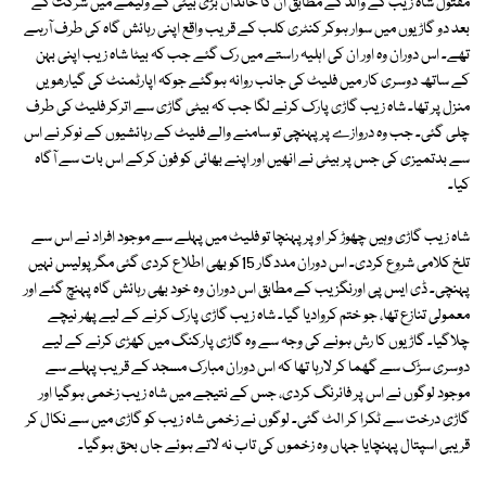
مقتول شاہ زیب کے والد کے مطابق ان کا خاندان بڑی بیٹی کے ولیمے میں شرکت کے
بعد دو گاڑیوں میں سوار ہوکر کنٹری کلب کے قریب واقع اپنی رہائش گاہ کی طرف آرہے
تھے۔ اس دوران وہ اور ان کی اہلیہ راستے میں رک گئے جب کہ بیٹا شاہ زیب اپنی بہن
کے ساتھ دوسری کار میں فلیٹ کی جانب روانہ ہوگئے جوکہ اپارٹمنٹ کی گیارھویں
منزل پر تھا۔ شاہ زیب گاڑی پارک کرنے لگا جب کہ بیٹی گاڑی سے اترکر فلیٹ کی طرف
چلی گئی۔ جب وہ دروازے پر پہنچی تو سامنے والے فلیٹ کے رہائشیوں کے نوکر نے اس
سے بدتمیزی کی جس پر بیٹی نے انھیں اور اپنے بھائی کو فون کرکے اس بات سے آگاہ
کیا۔
شاہ زیب گاڑی وہیں چھوڑ کر اوپر پہنچا تو فلیٹ میں پہلے سے موجود افراد نے اس سے
تلخ کلامی شروع کردی۔ اس دوران مددگار 15کو بھی اطلاع کردی گئی مگر پولیس نہیں
پہنچی۔ ڈی ایس پی اورنگزیب کے مطابق اس دوران وہ خود بھی رہائش گاہ پہنچ گئے اور
معمولی تنازع تھا، جو ختم کروادیا گیا۔ شاہ زیب گاڑی پارک کرنے کے لیے پھر نیچے
چلاگیا۔ گاڑیوں کا رش ہونے کی وجہ سے وہ گاڑی پارکنگ میں کھڑی کرنے کے لیے
دوسری سڑک سے گھما کر لارہا تھا کہ اس دوران مبارک مسجد کے قریب پہلے سے
موجود لوگوں نے اس پر فائرنگ کردی، جس کے نتیجے میں شاہ زیب زخمی ہوگیا اور
گاڑی درخت سے ٹکرا کر الٹ گئی۔ لوگوں نے زخمی شاہ زیب کو گاڑی میں سے نکال کر
قریبی اسپتال پہنچایا جہاں وہ زخموں کی تاب نہ لاتے ہوئے جاں بحق ہوگیا۔