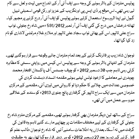
پولیس ملزمان کے بااثر ہونے کی وجہ سے ایف آئی آر کے اندراج میں لیت و لعل سے کام
لے رہی تھی۔ اس موقع پر ڈی ایس پی اورنگزیب کے عزیز اور رکن قومی اسمبلی نبیل
گبول نے اپنا اثرورسوخ استعمال کرتے ہوئے پولیس کو ایف آئی آر درج کرنے پر مجبور کیا۔
تھانہ درخشاں میں درج کی گئی ایف آئی آر نمبر 591/2012 ء میں شاہ رخ جتوئی، نواب
سراج علی تالپور، اس کے بھائی نواب سجاد علی تالپور اور ملازم غلام مرتضیٰ لاشاری کو نام
زد کیا گیا تھا۔
نوجوان شاہ زیب پر فائرنگ کرنے کے بعد تمام ملزمان جائے وقوعہ سے فرار ہوگئے تھے۔
ملزمان کے انتہائی بااثر ہونے کی وجہ سے پولیس اس کیس میں روایتی سستی کا مظاہرہ
کرتی رہی تاہم جب 30 دسمبر 2012 ء کو چیف جسٹس آف پاکستان افتخار محمد
چوہدری نے معاملے کا ازخود نوٹس لیتے ہوئے مقدمہ انسداد دہشت گردی کی
خصوصی عدالت میں چلانے کا حکم دیا تو کارروائی میں تیزی آئی۔ مقدمے کے مرکزی
ملزمان میں سے ایک سراج تالپور کی گرفتاری پانچ جنوری 2013ء کو سندھ کے علاقے
مورو سے عمل میں آئی تھی۔
سراج کے ساتھ تین دیگر ملزمان بھی گرفتار ہوئے تھے۔ مقدمے کے مرکزی ملزم شاہ رخ
جتوئی کی گرفتاری کے لیے مختلف مقامات پر چھاپے مارے گئے تاہم وہ قانون کی
گرفت میں نہ آسکا۔ بعدازاں یہ اطلاعات سامنے آئیں کہ شاہ رخ نوجوان طالب علم کو
قتل کرنے کے دو روز بعد 27 دسمبر 2012ء کو ہی دبئی فرار ہوگیا تھا۔ پھر یہ حقیقت