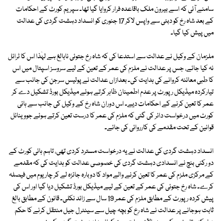
سامنے آئی کہ اسے بیرون ملک باقاعدہ فرار کروایا گیا تھا۔ سپریم کورٹ کے احکامات
کے بعد شاہ رخ کو دبئی سے واپس لاکر 17 جنوری کو انسداد دہشت گردی کی عدالت
میں پیش کیا گیا۔
ملزمان کے وکیل نے عدالت سے استدعا کی کہ شاہ رخ جتوئی نابالغ ہے لہٰذا اس کا ٹرائل
نہ کیا جائے، جس پر عدالت نے ملزم کی عمر کے تعین کے لیے سروسز اسپتال میں اس
کا طبی معائنہ کروانے کی ہدایت کی۔ بعدازاں عدالت نے پولیس سرجن کی جانب سے
تیارکردہ میڈیکل رپورٹ پر عدم اطمینان ظاہر کرتے ہوئے میڈیکل بورڈ تشکیل دے کر
عمر کا تعین کرنے کے احکامات دیے۔ اس دوران شاہ رخ کے وکیل کی جانب سے ہائی
کورٹ میں درخواست دائر کی گئی کہ ملزم کی عمر کا درست تعین کرتے ہوئے جووینائل
قوانین کے تحت مقدمے کی کارروائی کی جائے۔
انسداد دہشت گردی کی عدالت نے یہ درخواست مسترد کردی تھی، تاہم ہائی کورٹ کے
دو رکنی بنچ نے انسدادی دہشت گردی کی خصوصی عدالت کو ہدایت کی کہ مقدمے
کے مرکزی ملزم کی عمر کا تعین کرنے والے مواد کا دوبارہ جائزہ لے کر چار یوم میں فیصلہ
کرے۔ شاہ رخ جتوئی کی عمر کے تعین کے لیے میڈیکل بورڈ تشکیل دیا گیا اور اس کی
پیش کردہ رپورٹ کے مطابق ملزم کی عمر 19 سال سے زائد نکلی۔ قانون کے مطابق بالغ
ثابت ہوجانے پر عدالت نے شاہ رخ کو بچہ چیل سے سینٹرل جیل منتقل کرنے کا حکم