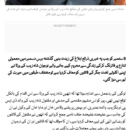
عدالت میں جمع کروائے بیان ہائے حلفی کے مطابق شاہ زیب کے ورثا نے ملزمان کو قصاص و دیت کے تحت فی
سبیل اﷲ معاف کردیا ہے۔ فوٹو : فائل
9 ستمبر کو جب یہ خبریں ذرائع ابلاغ کی زینت بنیں گذشتہ برس دسمبر میں معمولی
تنازع پر فائرنگ کرکے زندگی سے محروم کیے جانے والے نوجوان شاہ زیب کے ورثا نے
اپنے اکلوتے لخت جگر کے قاتلوں کو معاف کردیا ہے تو مختلف طبقوں میں حیرت کی
لہر سی دوڑ گئی۔
لوگوں کے ردعمل سے اندازہ ہوتا تھا کہ انھیں شاہ زیب کے ورثا سے اس اقدام کی بالکل
توقع نہیں تھی۔ پیر کو اس مشہور مقدمے کے مدعی اور مقتول شاہ زیب کے والد ڈی ایس
پی اورنگزیب، والدہ عنبرین، اور بہنوں پریشے وقاص خان اور ماہا خان کے وکیل نے ان
کی جانب سے علیحدہ علیحدہ حلف نامے جمع کروائے کہ انھوں نے مقتول کے قاتلوں
کو رضائے الہٰی کے لیے معاف کردیا ہے۔ ان کا موقف تھا کہ قاتلوں اور ان کے درمیان
عدالت سے باہر رہتے ہوئے معاملات طے پاگئے ہیں۔