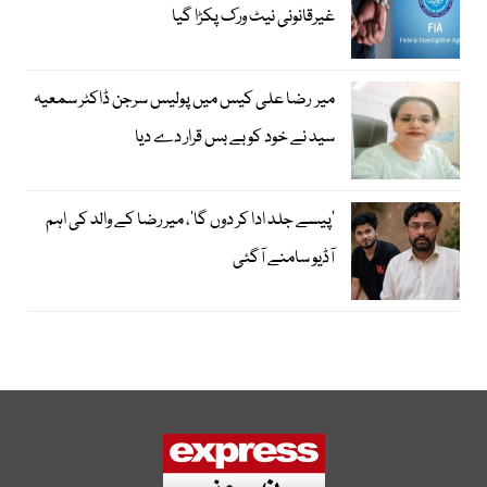
غیرقانونی نیٹ ورک پکڑا گیا
میر رضا علی کیس میں پولیس سرجن ڈاکٹر سمعیہ
سید نے خود کو بے بس قرار دے دیا
’پیسے جلد ادا کر دوں گا‘، میر رضا کے والد کی اہم
آڈیو سامنے آگئی