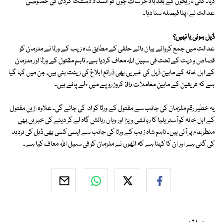
دیا۔ کئی تاریخوں کے بعد بالآخر سات جون کو انسداد دہشت گردی کی خصوصی
عدالت نے اپنا فیصلہ سنا دیا۔
ڈیل ہوئی یا نہیں؟
عدالت میں جمع کروائے بیان ہائے حلفی کے مطابق شاہ زیب کے ورثا نے ملزمان کو
قصاص و دیت کے تحت فی سبیل اﷲ معاف کردیا ہے۔ تاہم مقتول کے ورثا اور ملزمان
کے اہل خانہ کے مابین ڈیل کی خبریں بھی ذرائع ابلاغ کی زینت بنی ہیں، جن میں کہا گیا
ہے کہ فریقین کے مابین معاملات 35 کروڑ روپے میں طے پائے ہیں۔
یہ خطیر رقم ملزمان کی جانب سے مقتول کے ورثا کو ادا کی جائے گی۔ علاوہ ازیں مقتول
کے اہل خانہ کو آسٹریلیا کا رہائشی ویزا اور وہاں رہائش گاہ لے کر دینے کی خبریں بھی
منظرعام پر آئی ہیں۔ تاہم شاہ زیب کے ورثا کی جانب سے ایسی کسی بھی ڈیل کی تردید
کی گئی ہے اور ان کا کہنا ہے کہ انھوں نے ملزمان کو فی سبیل اﷲ معاف کیا ہے۔