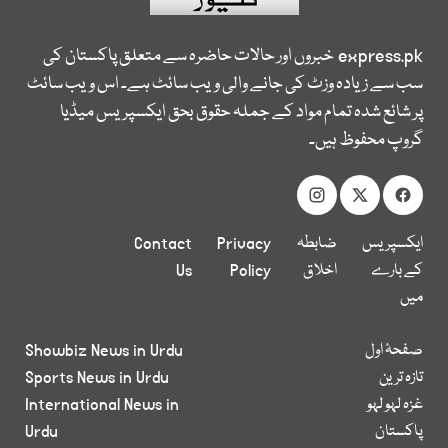
express.pk
خبروں اور حالات حاضرہ سے متعلق پاکستان کی
سب سے زیادہ وزٹ کی جانے والی ویب سائٹ ہے۔ اس ویب سائٹ
پر شائع شدہ تمام مواد کے جملہ حقوق بحق ایکسپریس میڈیا
گروپ محفوظ ہیں۔
ایکسپریس
ضابطہ
Privacy
Contact
کے بارے
اخلاق
Policy
Us
میں
صفحۂ اول
Showbiz News in Urdu
تازہ ترین
Sports News in Urdu
غزہ لہو لہو
International News in
پاکستان
Urdu