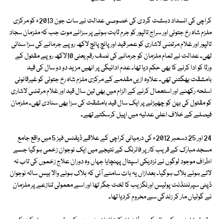
کراچی کی انسداد دہشت گردی کی خصوصی عدالت نے سات جون 2013ء کو مرکزی
ملزم شاہ رخ جتوئی اور سراج تالپور کو جرم ثابت ہونے پر سزائے موت جب کہ ملزمان سجاد
تالپور اور غلام مرتضیٰ لاشاری کو عمر قید اور پانچ پانچ لاکھ روپے جرمانے کی سزا سنائی
تھی۔ عدالت نے تمام ملزمان کو جرمانے کی نصف رقم یعنی 10لاکھ روپے مقتول کے
ورثا کو ادا کرنے کا بھی حکم دیا تھا۔ عدم ادائیگی پر انھیں مزید دو دو سال کی قید
بامشقت بھگتنی تھی۔ علاوہ ازیں مقدمے کے مرکزی ملزم شاہ رخ جتوئی کو غیرقانونی
اسلحہ رکھنے اور استعمال کرنے کے الزام میں بھی تین سال قید اور غلام مرتضیٰ لاشاری
کو مقتول کی بہن کو چھیڑنے پر ایک سال قید بامشقت کی سزا بھی سنادی تھی۔ ملزمان
فیصلے کے خلاف اعلیٰ عدلیہ میں اپیل کرسکتے تھے۔
24 اور 25 دسمبر 2012ء کی درمیانی کراچی کے علاقے ڈیفنس فیز 5 میں واقع جامع
مسجد مبارک کے قریب کار پر فائرنگ کے نتیجے میں ایک نوجوان زخمی ہوگیا جسے
اطراف موجود لوگوں نے نزدیکی اسپتال پہنچایا جہاں وہ دوران علاج زخموں کی تاب نہ
لاتے ہوئے ہلاک ہوگیا۔ بعدازاں یہ بات سامنے آئی کہ ہلاک ہونے والا بیس سالہ نوجوان
ڈپٹی سپرنٹنڈنٹ پولیس اورنگزیب کا لخت جگر تھا اور اسے معمولی تنازعے پر ملزمان
نے گولیاں مار کر زندگی سے محروم کردیا تھا۔