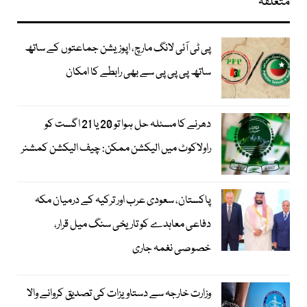
متعلقہ
پی ٹی آئی لانگ مارچ، اپوزیشن جماعتوں کے ساتھ
ساتھ پی پی پی سے بھی رابطے کا امکان
دھرنے کا مسئلہ حل ہوا تو 20 یا 21 اگست کو
راولاکوٹ میں الیکشن ممکن: چیف الیکشن کمشنر
پاکستان، سعودی عرب اور ترکیہ کے درمیان مکہ
دفاعی معاہدے کو تاریخی سنگ میل قرار،
خصوصی نغمہ جاری
وزارت خارجہ سے دستاویزات کی تصدیق کروانے والا