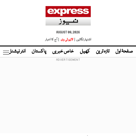
AUGUST 08, 2026
اشتہار لگائیں |
لائیو ٹی وی
| آج کا اخبار
صفحۂ اول
تازہ ترین
کھیل
خاص خبریں
پاکستان
انٹر نیشنل
ٹا