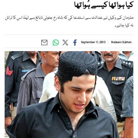
کیا ہوا تھا کیسے ہُوا تھا
ملزمان کے وکیل نے عدالت سے استدعا کی کہ شاہ رخ جتوئی نابالغ ہے لہٰذا اس کا ٹرائل
نہ کیا جائے۔
September 11, 2013
Nadeem Subhan