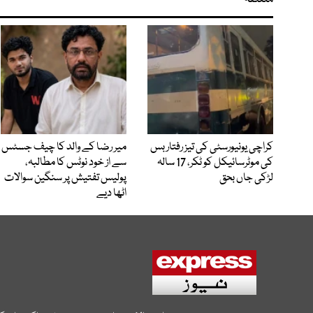
متعلقہ
کراچی یونیورسٹی کی تیز رفتار بس
میر رضا کے والد کا چیف جسٹس
کی موٹرسائیکل کو ٹکر، 17 سالہ
سے از خود نوٹس کا مطالبہ،
لڑکی جاں بحق
پولیس تفتیش پر سنگین سوالات
اٹھا دیے