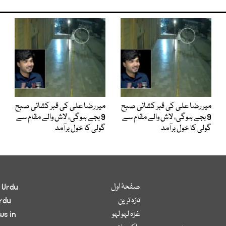
میر رضا علی کی قبر کشائی صبح
میر رضا علی کی قبر کشائی صبح
9 بجے ہوگی، لاش والے مقام سے
9 بجے ہوگی، لاش والے مقام سے
گولی کا خول برآمد
گولی کا خول برآمد
صفحۂ اول
 Urdu
تازہ ترین
rdu
غزہ لہو لہو
ws in