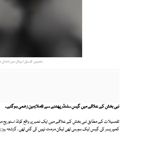
زخمیوں کو سول اسپتال میں ابتدائی طبی
نبی بخش کے علاقے میں گیس سلنڈر پھٹنے سے 8ملازمین زخمی ہوگئے۔
تفصیلات کے مطابق نبی بخش کے علاقے میں ایک نمبر پر واقع کولڈ اسٹوریج 
کمپریسر کی گیس لیک ہورہی تھی لیکن مرمت نہیں کی گئی تھی ، گزشتہ روز زی