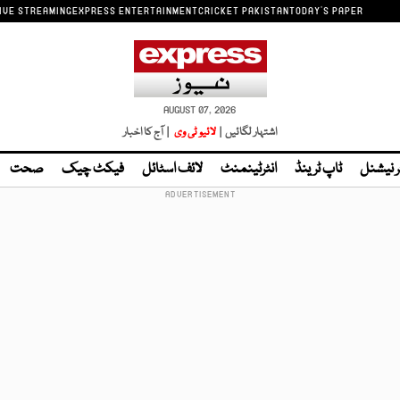
IVE STREAMING
EXPRESS ENTERTAINMENT
CRICKET PAKISTAN
TODAY'S PAPER
AUGUST 07, 2026
اشتہار لگائیں |
لائیو ٹی وی
| آج کا اخبار
ر نیشنل
ٹاپ ٹرینڈ
انٹرٹینمنٹ
لائف اسٹائل
فیکٹ چیک
صحت