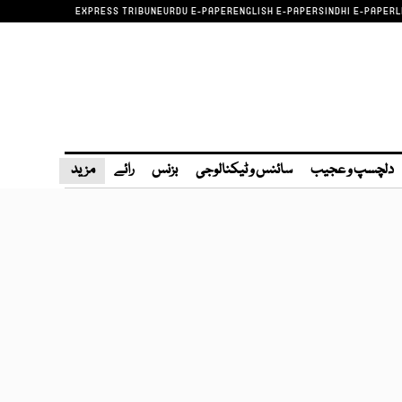
EXPRESS TRIBUNE
URDU E-PAPER
ENGLISH E-PAPER
SINDHI E-PAPER
L
دلچسپ و عجیب
سائنس و ٹیکنالوجی
بزنس
رائے
مزید