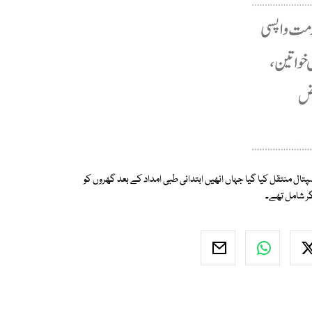
 پرانھیں سول اسپتال منتقل کیا گیا جہاں انھیں ابتدائی طبی امداد کے بعد گھروں کو
یگر شامل تھے۔