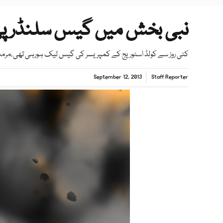
نبی بخش میں گیس سلنڈر پھٹنے سے8 افرا
کئی روز سے کولڈ اسٹوریج کے کمپریسر کی گیس لیک ہورہی تھی،مرم
September 12, 2013
Staff Reporter