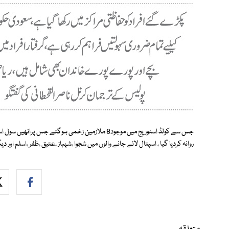
جس سے کولڈ اسٹوریج میں موجود8 ملازمین زخمی ہوگئے جس
روانہ کردیا گیا ، اسپتال لائے جانے والوں میں شجوا ،شہباز ،عتیق ،ظفر ،اسلم اور د