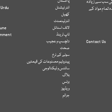
پاکستان
کی سب سے زیادہ
انٹر نیشنل
 Urdu
 تمام مواد کے
کھیل
انٹرٹینمنٹ
لائف اسٹائل
bune
ٹاپ ٹرینڈ
inment
دلچسپ و عجیب
Contact Us
صحت
سونے کے نرخ
پیٹرولیم مصنوعات کی قیمتیں
سائنس و ٹیکنالوجی
بلاگ
بزنس
ویڈیوز
جرائم