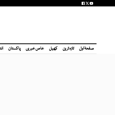
صفحۂ اول
تازہ ترین
کھیل
خاص خبریں
پاکستان
انٹ