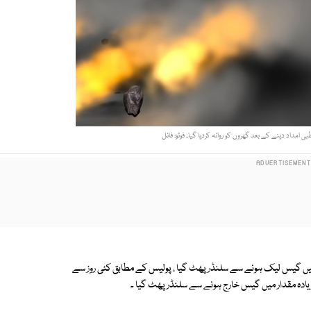
 امداد دینے کے بعد گھروں کو روانہ کردیا گیا۔ فوٹو: فائل
میں گیس لیک ہونے سے سلنڈر پھٹ گیا ، پولیس کے مطابق کئی روز سے
ادہ مقدار میں گیس خارج ہونے سے سلنڈر پھٹ گیا ۔