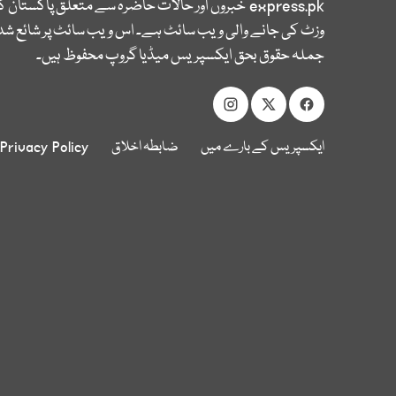
express.pk
خبروں اور حالات حاضرہ سے متعلق پاکستان 
وزٹ کی جانے والی ویب سائٹ ہے۔ اس ویب سائٹ پر شائع شدہ
جملہ حقوق بحق ایکسپریس میڈیا گروپ محفوظ ہیں۔
ایکسپریس کے بارے میں
ضابطہ اخلاق
Privacy Policy