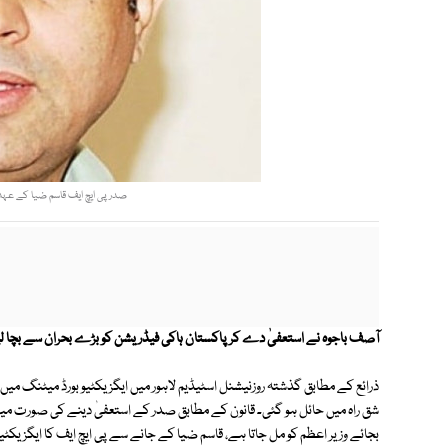
صدر پی ایچ ایف قاسم ضیا کے عہدہ 
آصف باجوہ نے استعفیٰ دے کر پاکستان ہاکی فیڈریشن کو بڑے بحران سے بچا لی
ذرائع کے مطابق گذشتہ روزنیشنل اسٹیڈیم لاہور میں ایگزیکٹیو بورڈ میٹنگ می
شق راہ میں حائل ہو گئی۔ قانون کے مطابق صدر کے استعفیٰ دینے کی صورت میں پ
بجائے وزیر اعظم کو مل جاتا ہے، قاسم ضیا کے جانے سے پی ایچ ایف کا ایگزیکٹیو