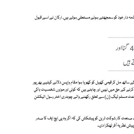
ا ذمہ دار خود کو سمجھتے ہوئے مستعفی ہوتے ہیں، ارکان نے اسے قبول
ے ساتھ مل کر قومی کھیل کو کھویا ہوا مقام واپس دلانے کیلیے بھرپور
نے کے حق میں نہیں اور چاہتے ہیں کہ کوئی اور موزوں شخصیت ہاکی
ماعت مسلم لیگ (ن) سے تعلق رکھنے والے چوہدری اختر رسول الیکشن
 صنعت کار شوکت ترین کو پیشکش کی کہ اگر وہ پی ایچ ایف کا صدر
یش نظر یہ آفر ٹھکرا دی۔