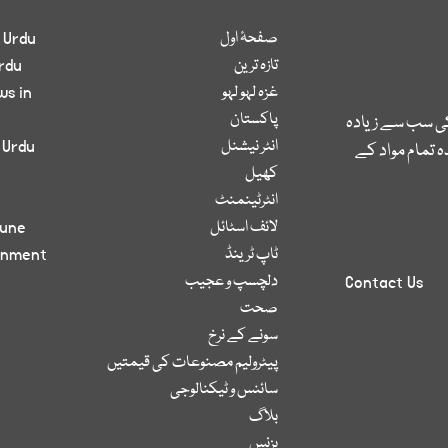
صفحۂ اول
 Urdu
تازہ ترین
rdu
غزہ لہو لہو
ws in
پاکستان
کی سب سے زیادہ
انٹر نیشنل
 Urdu
 تمام مواد کے
کھیل
انٹرٹینمنٹ
لائف اسٹائل
bune
ٹاپ ٹرینڈ
inment
دلچسپ و عجیب
Contact Us
صحت
سونے کے نرخ
پیٹرولیم مصنوعات کی قیمتیں
سائنس و ٹیکنالوجی
بلاگ
بزنس