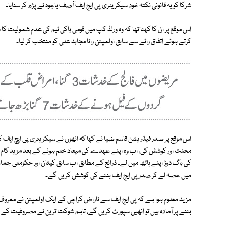
شرکا کو یہ قانونی نکتہ خود سیکریٹری پی ایچ ایف آصف باجوہ نے پڑھ کر سنایا۔
اس موقع پر ان کا کہنا تھا کہ وہ ورلڈ کپ میں قومی ہاکی ٹیم کی عدم شمولیت ک
کرتے ہوئے اتفاق رائے سے سابق اولمپئن رانا مجاہد علی کو منتخب کر لیا۔
اس موقع پر صدر فیڈریشن قاسم ضیا نے کہا کہ انھوں نے سیکریٹری پی ایچ ایف ک
محنت اور کوشش کی، اب وہ اپنے عہدے کی میعاد ختم ہونے کے بعد مزید کام کر
کی باگ دوڑ اپنے ہاتھ میں لے۔ ذرائع کے مطابق اب سابق کپتان اور حکومتی ج
میں حصہ لے کر صدر پی ایچ ایف بننے کی کوشش کریں گے۔
مزید معلوم ہوا ہے کہ پی ایچ ایف سے ناراض کراچی کے ایک اولمپئن نے معروف
بننے پر آمادہ ہیں تو انھیں سپورٹ کریں گے، تاہم شوکت ترین نے مصروفیت کے پ