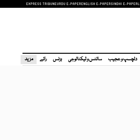
EXPRESS TRIBUNE
URDU E-PAPER
ENGLISH E-PAPER
SINDHI E-PAPER
L
دلچسپ و عجیب
سائنس و ٹیکنالوجی
بزنس
رائے
مزید