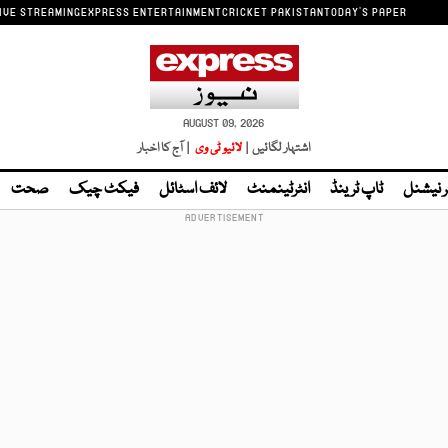
IVE STREAMING
EXPRESS ENTERTAINMENT
CRICKET PAKISTAN
TODAY'S PAPER
AUGUST 09, 2026
اشتہار لگائیں |
لائیو ٹی وی
| آج کا اخبار
ر نیشنل
ٹاپ ٹرینڈ
انٹرٹینمنٹ
لائف اسٹائل
فیکٹ چیک
صحت