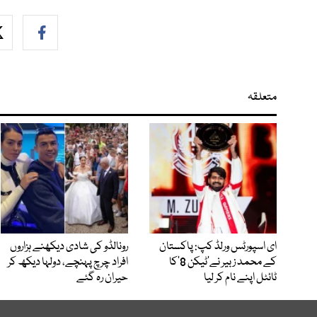
متعلقہ
ای اسپورٹس ورلڈ کپ: پاکستان
رونالڈو کی شادی دیکھنے ہزاروں
کے محمد زبیر نے’ٹیکن 8‘کا
افراد چرچ پہنچے، دولہا دیکھ کر
ٹائٹل اپنے نام کر لیا
حیران رہ گئے