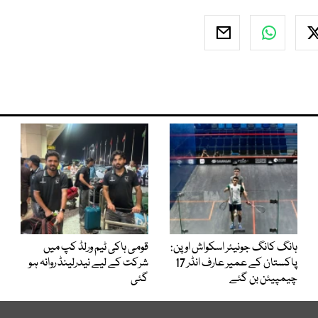
ہانگ کانگ جونیئر اسکواش اوپن:
قومی ہاکی ٹیم ورلڈ کپ میں
پاکستان کے عمیر عارف انڈر 17
شرکت کے لیے نیدرلینڈ روانہ ہو
چیمپیئن بن گئے
گئی