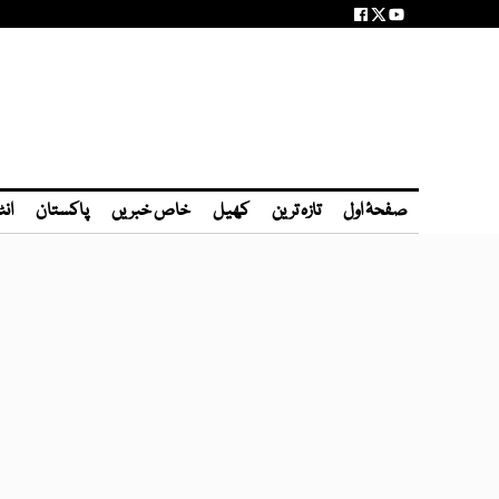
صفحۂ اول
تازہ ترین
کھیل
خاص خبریں
پاکستان
انٹ