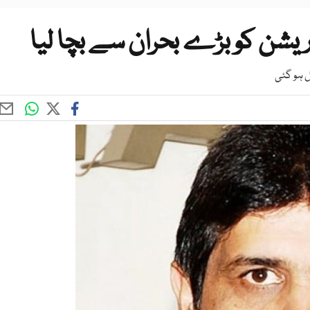
یشن کو بڑے بحران سے بچا لیا
ل ہو گئی