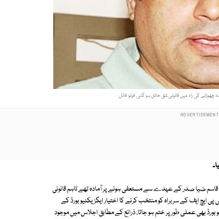
چھوڑنے کی راہ میں قانونی شق حائل ہو گئی. فوٹو: فائل
ا۔
ں قاسم ضیا صدر کے عہدے سے مستعفی ہونے پر آمادہ تھے تاہم قانونی
ی ایچ ایف کے سربراہ کو منتخب کرنے کا اختیار ایگزیکٹیو بورڈ کے
 بورڈ بھی عملی طور پر ختم ہو جاتا، ذرائع کے مطابق اجلاس میں موجود