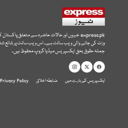
express.pk
خبروں اور حالات حاضرہ سے متعلق پاکستان 
وزٹ کی جانے والی ویب سائٹ ہے۔ اس ویب سائٹ پر شائع شدہ
جملہ حقوق بحق ایکسپریس میڈیا گروپ محفوظ ہیں۔
ایکسپریس کے بارے میں
ضابطہ اخلاق
Privacy Policy