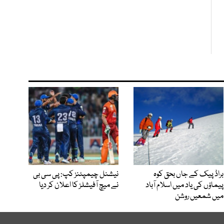
براڈ پیک کے جاں بحق کوہ
نیشنل چیمپئنز کپ: پی سی بی
پیماؤں کی یاد میں اسلام آباد
نے میچ آفیشلز کا اعلان کر دیا
میں شمعیں روشن