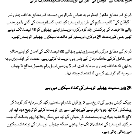
ملزم عاطف نے ''گولڈن کی'' طرز کی انویسٹمنٹ اسکیم متعارف کرائی
ذرائع کے مطابق مقتول اینکر مرید عباس کے قریبی دوست کے مطابق عاطف زمان نے
''گولڈن کی'' ٹائپ اسکیم کی طرز پر انویسٹرز کو راغب کیا، انویسٹ کی گئی رقم پر ملنے
والے 15 فیصد کی پرکشش رقم کو مرکزی انویسٹرز اپنے چھوٹوں کو 40 فیصد تک دیتے
تھے جس کے باعث 25 مرکزی انویسٹرز کے ماتحت سیکڑوں چھوٹے انویسٹرز تھے۔
ذرائع کے مطابق مرکزی انویسٹرز بیٹھے بٹھائے 60 فیصد تک کی آمدن کو اپنے منافع
میں شامل کرکے عاطف زمان کے پاس ہی انویسٹ کرتے رہے، اعتماد کی ایک بڑی وجہ
یہ تھی کہ عاطف زمان ہر سرمایہ کاری کے 5 روز میں اصل رقم بشمول منافع کا چیک
سرمایہ کار کو دے کر اس کا اعتماد جیتتا تھا۔
25 بڑوں سمیت چھوٹے انویسٹرز کی تعداد سیکڑوں میں ہے
چیک کیش ہونے کی تاریخ سے 2 روز قبل نقد رقم سامنے رکھ کر سرمایہ کار کو بلا کر
پیشکش کرتا تھا جو یہ رقم لینے کے بجائے اسے ری انویسٹ کرنے کو ترجیح دیتا تھا اور
لالچ کا غلبہ بنیادی انویسٹمنٹ کی خیالی گروتھ میں مگن رہتا تھا، پھر وہ وقت آیا جب
مرکزی انویسٹرز کی تعداد 25 تک جا پہنچی جبکہ چھوٹے انویسٹرز کی تو تعداد سیکڑوں
میں بتائی جاتی ہے۔