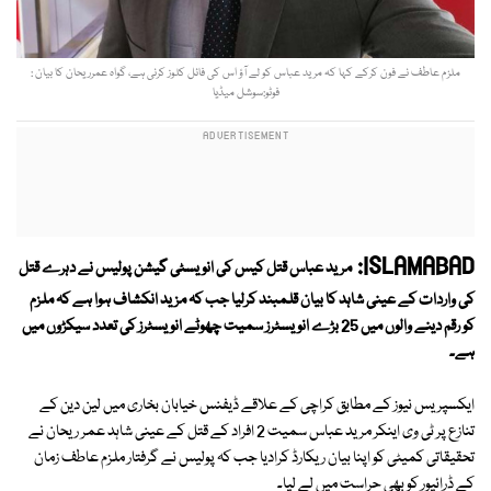
ملزم عاطف نے فون کرکے کہا کہ مرید عباس کو لے آؤ اس کی فائل کلوز کرنی ہے، گواہ عمرریحان کا بیان :
فوٹو:سوشل میڈیا
ISLAMABAD:
مرید عباس قتل کیس کی انویسٹی گیشن پولیس نے دہرے قتل
کی واردات کے عینی شاہد کا بیان قلمبند کرلیا جب کہ مزید انکشاف ہوا ہے کہ ملزم
کو رقم دینے والوں میں 25 بڑے انویسٹرز سمیت چھوٹے انویسٹرز کی تعدد سیکڑوں میں
ہے۔
ایکسپریس نیوز کے مطابق کراچی کے علاقے ڈیفنس خیابان بخاری میں لین دین کے
تنازع پر ٹی وی اینکر مرید عباس سمیت 2 افراد کے قتل کے عینی شاہد عمر ریحان نے
تحقیقاتی کمیٹی کو اپنا بیان ریکارڈ کرادیا جب کہ پولیس نے گرفتار ملزم عاطف زمان
کے ڈرائیور کو بھی حراست میں لے لیا۔