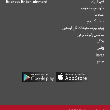
ٹاپ ٹرینڈ
Express Entertainment
دلچسپ و عجیب
صحت
سونے کے نرخ
پیٹرولیم مصنوعات کی قیمتیں
سائنس و ٹیکنالوجی
بلاگ
بزنس
ویڈیوز
جرائم