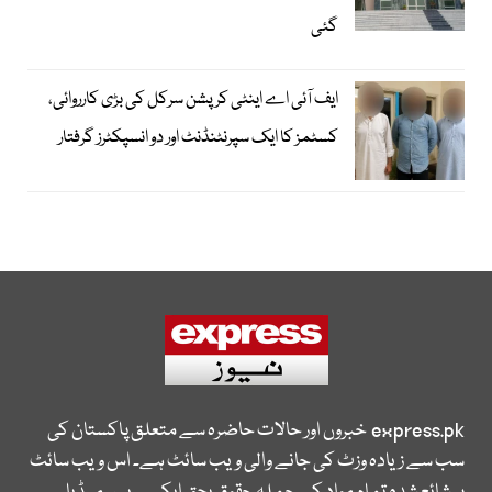
گئی
ایف آئی اے اینٹی کرپشن سرکل کی بڑی کارروائی،
کسٹمز کا ایک سپرنٹنڈنٹ اور دو انسپکٹرز گرفتار
express.pk
خبروں اور حالات حاضرہ سے متعلق پاکستان کی
سب سے زیادہ وزٹ کی جانے والی ویب سائٹ ہے۔ اس ویب سائٹ