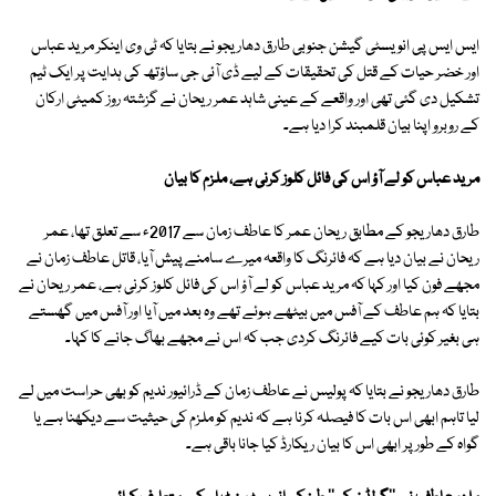
ایس ایس پی انویسٹی گیشن جنوبی طارق دھاریجو نے بتایا کہ ٹی وی اینکر مرید عباس
اور خضر حیات کے قتل کی تحقیقات کے لیے ڈی آئی جی ساؤتھ کی ہدایت پر ایک ٹیم
تشکیل دی گئی تھی اور واقعے کے عینی شاہد عمر ریحان نے گزشتہ روز کمیٹی ارکان
کے روبرو اپنا بیان قلمبند کرا دیا ہے۔
مرید عباس کو لے آؤ اس کی فائل کلوز کرنی ہے، ملزم کا بیان
طارق دھاریجو کے مطابق ریحان عمر کا عاطف زمان سے 2017ء سے تعلق تھا، عمر
ریحان نے بیان دیا ہے کہ فائرنگ کا واقعہ میرے سامنے پیش آیا، قاتل عاطف زمان نے
مجھے فون کیا اور کہا کہ مرید عباس کو لے آؤ اس کی فائل کلوز کرنی ہے، عمر ریحان نے
بتایا کہ ہم عاطف کے آفس میں بیٹھے ہوئے تھے وہ بعد میں آیا اور آفس میں گھستے
ہی بغیر کوئی بات کیے فائرنگ کردی جب کہ اس نے مجھے بھاگ جانے کا کہا۔
طارق دھاریجو نے بتایا کہ پولیس نے عاطف زمان کے ڈرائیور ندیم کو بھی حراست میں لے
لیا تاہم ابھی اس بات کا فیصلہ کرنا ہے کہ ندیم کو ملزم کی حیثیت سے دیکھنا ہے یا
گواہ کے طور پر ابھی اس کا بیان ریکارڈ کیا جانا باقی ہے۔