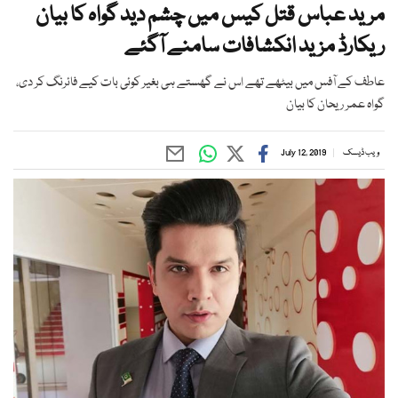
مرید عباس قتل کیس میں چشم دید گواہ کا بیان
ریکارڈ مزید انکشافات سامنے آگئے
عاطف کے آفس میں بیٹھے تھے اس نے گھستے ہی بغیر کوئی بات کیے فائرنگ کر دی،
گواہ عمر ریحان کا بیان
ویب ڈیسک
July 12, 2019