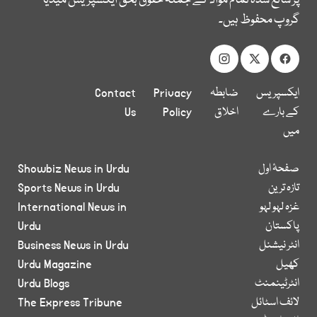
پر شائع شدہ تمام مواد کے جملہ حقوق بحق ایکسپریس میڈیا
گروپ محفوظ ہیں۔
ایکسپریس
ضابطہ
Privacy
Contact
کے بارے
اخلاق
Policy
Us
میں
صفحۂ اول
Showbiz News in Urdu
تازہ ترین
Sports News in Urdu
غزہ لہو لہو
International News in
پاکستان
Urdu
انٹر نیشنل
Business News in Urdu
کھیل
Urdu Magazine
انٹرٹینمنٹ
Urdu Blogs
لائف اسٹائل
The Express Tribune