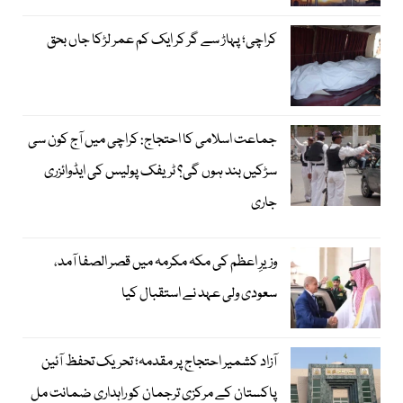
کراچی؛ پہاڑ سے گر کر ایک کم عمر لڑکا جاں بحق
جماعت اسلامی کا احتجاج: کراچی میں آج کون سی
سڑکیں بند ہوں گی؟ ٹریفک پولیس کی ایڈوائزری
جاری
وزیرِ اعظم کی مکہ مکرمہ میں قصر الصفا آمد،
سعودی ولی عہد نے استقبال کیا
آزاد کشمیر احتجاج پر مقدمہ؛ تحریک تحفظ آئین
پاکستان کے مرکزی ترجمان کو راہداری ضمانت مل