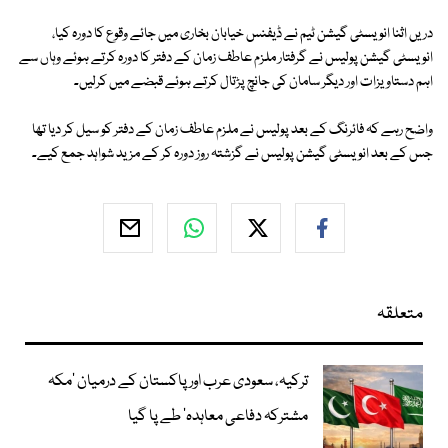
دریں اثنا انویسٹی گیشن ٹیم نے ڈیفنس خیابان بخاری میں جائے وقوع کا دورہ کیا،
انویسٹی گیشن پولیس نے گرفتار ملزم عاطف زمان کے دفتر کا دورہ کرتے ہوئے وہاں سے
اہم دستاویزات اور دیگر سامان کی جانچ پڑتال کرتے ہوئے قبضے میں کرلیں۔
واضح رہے کہ فائرنگ کے بعد پولیس نے ملزم عاطف زمان کے دفتر کو سیل کر دیا تھا
جس کے بعد انویسٹی گیشن پولیس نے گزشتہ روز دورہ کر کے مزید شواہد جمع کیے۔
متعلقہ
ترکیہ، سعودی عرب اور پاکستان کے درمیان ’مکہ
مشترکہ دفاعی معاہدہ‘ طے پا گیا